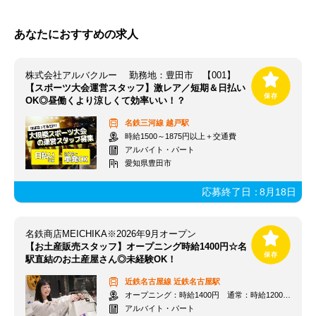
あなたにおすすめの求人
株式会社アルバクルー 勤務地：豊田市 【001】
【スポーツ大会運営スタッフ】激レア／短期＆日払い
OK◎昼働くより涼しくて効率いい！？
名鉄三河線
越戸駅
時給1500～1875円以上＋交通費
アルバイト・パート
愛知県豊田市
応募終了日：
8月18日
名鉄商店MEICHIKA※2026年9月オープン
【お土産販売スタッフ】オープニング時給1400円☆名
駅直結のお土産屋さん◎未経験OK！
近鉄名古屋線
近鉄名古屋駅
オープニング：時給1400円 通常：時給1200円～＋交通費全額支給
アルバイト・パート