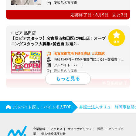
愛知県名古屋市
応募終了日：
8月9日
あと
3
日
ロピア 熱田店
【ロピアスタッフ】名古屋市熱田区に初出店！オープ
ニングスタッフ大募集♪髪色自由/週2～
名古屋市営地下鉄名港線
日比野駅
時給1140円～1350円(部門による)＋交通費（社内規定）
アルバイト・パート
愛知県名古屋市
本日掲載終了
アルバイト探し・バイト求人TOP
弁護士法人サリュ 静岡事務所
企業情報
アクセス
サステナビリティ
採用
グループ企
業
個人情報保護方針