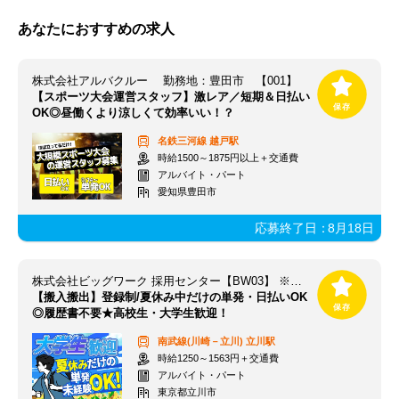
あなたにおすすめの求人
株式会社アルバクルー 勤務地：豊田市 【001】
【スポーツ大会運営スタッフ】激レア／短期＆日払い
OK◎昼働くより涼しくて効率いい！？
名鉄三河線
越戸駅
時給1500～1875円以上＋交通費
アルバイト・パート
愛知県豊田市
応募終了日：
8月18日
株式会社ビッグワーク 採用センター【BW03】 ※立川エリア
【搬入搬出】登録制/夏休み中だけの単発・日払いOK
◎履歴書不要★高校生・大学生歓迎！
南武線(川崎－立川)
立川駅
時給1250～1563円＋交通費
アルバイト・パート
東京都立川市