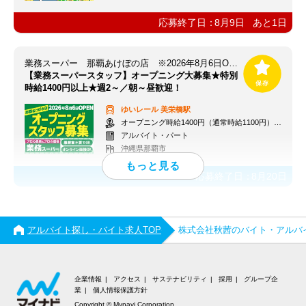
応募終了日：
8月9日
あと
1
日
業務スーパー 那覇あけぼの店 ※2026年8月6日OPEN
【業務スーパースタッフ】オープニング大募集★特別
時給1400円以上★週2～／朝～昼歓迎！
ゆいレール
美栄橋駅
オープニング時給1400円（通常時給1100円）※各種手当あり
アルバイト・パート
沖縄県那覇市
応募終了日：
8月20日
アルバイト探し・バイト求人TOP
株式会社秋茜のバイト・アルバ
企業情報
アクセス
サステナビリティ
採用
グループ企
業
個人情報保護方針
Copyright © Mynavi Corporation