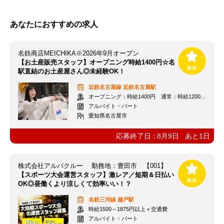
あなたにおすすめの求人
名鉄商店MEICHIKA※2026年9月オープン
【お土産販売スタッフ】オープニング時給1400円☆名
駅直結のお土産屋さん◎未経験OK！
近鉄名古屋線
近鉄名古屋駅
オープニング：時給1400円 通常：時給1200円～＋交通費全額支給
アルバイト・パート
愛知県名古屋市
応募終了日：
8月9日
あと
1
日
株式会社アルバクルー 勤務地：豊田市 【001】
【スポーツ大会運営スタッフ】激レア／短期＆日払い
OK◎昼働くより涼しくて効率いい！？
名鉄三河線
越戸駅
時給1500～1875円以上＋交通費
アルバイト・パート