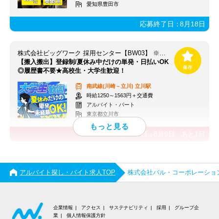
愛知県豊田市
応募終了日：
8月18日
株式会社ビッグワーク 採用センター【BW03】 ※立川エリア
【搬入搬出】登録制/夏休み中だけの単発・日払いOK
◎履歴書不要★高校生・大学生歓迎！
南武線(川崎－立川)
立川駅
時給1250～1563円＋交通費
アルバイト・パート
東京都立川市
応募終了日：
8月9日
あと
1
日
アルバイト探し・バイト求人TOP
株式会社バル・コーポレーショ
企業情報
アクセス
サステナビリティ
採用
グループ企
業
個人情報保護方針