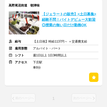
高野尾花街道 朝津味
【ジェラートの販売】<土日募集>
経験不問！バイトデビュー大歓迎
◎授業の無い日だけ勤務OK
給与
【土日祝】時給1137円～ ＋交通費支給
雇用形態
アルバイト・パート
シフト
週1日以上 1日3時間以上
アクセス
下庄駅
車8分
1
前のページへ
次のページへ