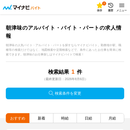
0
保存
履歴
メニュー
朝津味のアルバイト・バイト・パートの求人情
報
朝津味の人気バイト・アルバイト・パートを探すならマイナビバイト。勤務地や駅、職
種等の検索だけではなく、地図検索や定期検索などで、条件にあったお仕事を簡単に検
索できます。朝津味のお仕事探しはマイナビバイトで検索！
1
検索結果
件
（最終更新日：2026年8月6日）
検索条件を変更
おすすめ
新着
時給
日給
月給