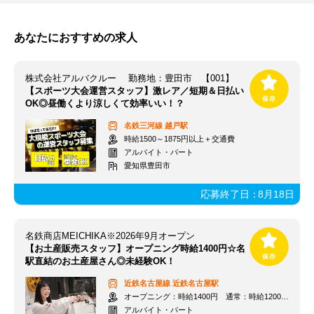
あなたにおすすめの求人
株式会社アルバクルー 勤務地：豊田市 【001】
【スポーツ大会運営スタッフ】激レア／短期＆日払い
OK◎昼働くより涼しくて効率いい！？
名鉄三河線
越戸駅
時給1500～1875円以上＋交通費
アルバイト・パート
愛知県豊田市
応募終了日：
8月18日
名鉄商店MEICHIKA※2026年9月オープン
【お土産販売スタッフ】オープニング時給1400円☆名
駅直結のお土産屋さん◎未経験OK！
近鉄名古屋線
近鉄名古屋駅
オープニング：時給1400円 通常：時給1200円～＋交通費全額支給
アルバイト・パート