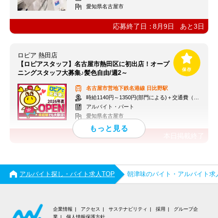
愛知県名古屋市
応募終了日：
8月9日
あと
3
日
ロピア 熱田店
【ロピアスタッフ】名古屋市熱田区に初出店！オープ
ニングスタッフ大募集♪髪色自由/週2～
名古屋市営地下鉄名港線
日比野駅
時給1140円～1350円(部門による)＋交通費（社内規定）
アルバイト・パート
愛知県名古屋市
本日掲載終了
アルバイト探し・バイト求人TOP
朝津味のバイト・アルバイト求
企業情報
アクセス
サステナビリティ
採用
グループ企
業
個人情報保護方針