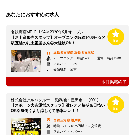
あなたにおすすめの求人
名鉄商店MEICHIKA※2026年9月オープン
【お土産販売スタッフ】オープニング時給1400円☆名
駅直結のお土産屋さん◎未経験OK！
近鉄名古屋線
近鉄名古屋駅
オープニング：時給1400円 通常：時給1200円～＋交通費全額支給
アルバイト・パート
愛知県名古屋市
本日掲載終了
株式会社アルバクルー 勤務地：豊田市 【001】
【スポーツ大会運営スタッフ】激レア／短期＆日払い
OK◎昼働くより涼しくて効率いい！？
名鉄三河線
越戸駅
時給1500～1875円以上＋交通費
アルバイト・パート