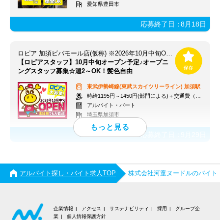
愛知県豊田市
応募終了日：
8月18日
ロピア 加須ビバモール店(仮称) ※2026年10月中旬OPEN予定
【ロピアスタッフ】10月中旬オープン予定♪オープニ
ングスタッフ募集☆週2～OK！髪色自由
東武伊勢崎線(東武スカイツリーライン)
加須駅
時給1195円～1450円(部門による)＋交通費（社内規定）
アルバイト・パート
埼玉県加須市
応募終了日：
9月29日
アルバイト探し・バイト求人TOP
株式会社河童ヌードルのバイト
企業情報
アクセス
サステナビリティ
採用
グループ企
業
個人情報保護方針