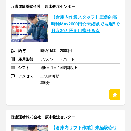
西濃運輸株式会社 原木物流センター
【倉庫内作業スタッフ】圧倒的高
時給Max2000円☆未経験でも週5で
月収30万円を目指せる☆
給与
時給1500～2000円
雇用形態
アルバイト・パート
シフト
週5日 1日7.5時間以上
アクセス
二俣新町駅
車6分
西濃運輸株式会社 原木物流センター
【倉庫内リフト作業】未経験◎リ