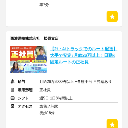
車7分
西濃運輸株式会社 松原支店
【2t・4tトラックでのルート配送】
大手で安定♪月給26万以上！日勤×
固定ルートの正社員
給与
月給26万8000円以上 +各種手当 ＊昇給あり
雇用形態
正社員
シフト
週5日 1日8時間以上
アクセス
恵我ノ荘駅
徒歩15分