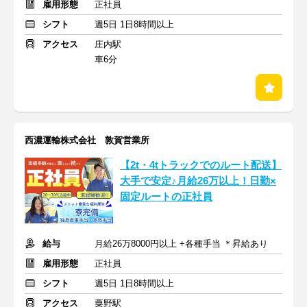
雇用形態
正社員
シフト
週5日 1日8時間以上
アクセス
庄内駅
車6分
西濃運輸株式会社 敦賀営業所
【2t・4tトラックでのルート配送】
大手で安定♪月給26万以上！日勤×
固定ルートの正社員
給与
月給26万8000円以上 +各種手当 ＊昇給あり
雇用形態
正社員
シフト
週5日 1日8時間以上
アクセス
粟野駅