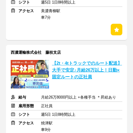
シフト
週5日 1日8時間以上
アクセス
美濃青柳駅
車7分
西濃運輸株式会社 藤枝支店
【2t・4tトラックでのルート配送】
大手で安定♪月給26万以上！日勤×
固定ルートの正社員
給与
月給26万8000円以上 +各種手当 ＊昇給あり
雇用形態
正社員
シフト
週5日 1日8時間以上
アクセス
焼津駅
車9分