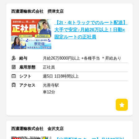
西濃運輸株式会社 摂津支店
【2t・4tトラックでのルート配送】
大手で安定♪月給26万以上！日勤×
固定ルートの正社員
給与
月給26万8000円以上 +各種手当 ＊昇給あり
雇用形態
正社員
シフト
週5日 1日8時間以上
アクセス
光善寺駅
車12分
西濃運輸株式会社 金沢支店