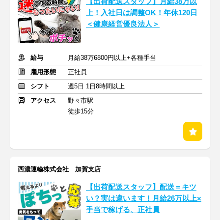
【出荷配送スタッフ】月給38万以
上！入社日は調整OK！年休120日
＜健康経営優良法人＞
給与
月給38万6800円以上+各種手当
雇用形態
正社員
シフト
週5日 1日8時間以上
アクセス
野々市駅
徒歩15分
西濃運輸株式会社 加賀支店
【出荷配送スタッフ】配送＝キツ
い？実は違います！月給26万以上×
手当で稼げる、正社員