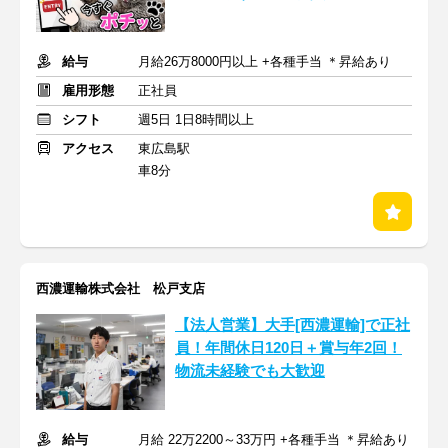
給与
月給26万8000円以上 +各種手当 ＊昇給あり
雇用形態
正社員
シフト
週5日 1日8時間以上
アクセス
東広島駅
車8分
西濃運輸株式会社 松戸支店
【法人営業】大手[西濃運輸]で正社
員！年間休日120日＋賞与年2回！
物流未経験でも大歓迎
給与
月給 22万2200～33万円 +各種手当 ＊昇給あり