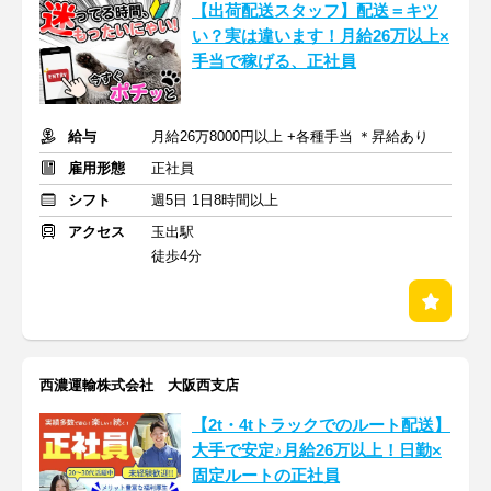
【出荷配送スタッフ】配送＝キツ
い？実は違います！月給26万以上×
手当で稼げる、正社員
給与
月給26万8000円以上 +各種手当 ＊昇給あり
雇用形態
正社員
シフト
週5日 1日8時間以上
アクセス
玉出駅
徒歩4分
西濃運輸株式会社 大阪西支店
【2t・4tトラックでのルート配送】
大手で安定♪月給26万以上！日勤×
固定ルートの正社員