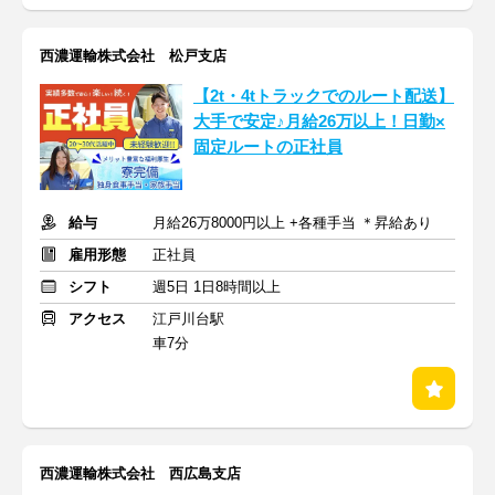
西濃運輸株式会社 松戸支店
【2t・4tトラックでのルート配送】
大手で安定♪月給26万以上！日勤×
固定ルートの正社員
給与
月給26万8000円以上 +各種手当 ＊昇給あり
雇用形態
正社員
シフト
週5日 1日8時間以上
アクセス
江戸川台駅
車7分
西濃運輸株式会社 西広島支店