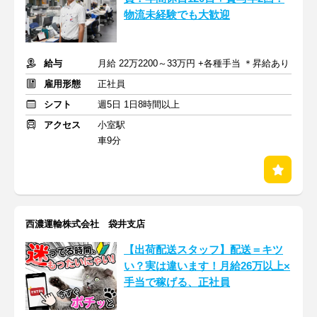
物流未経験でも大歓迎
給与
月給 22万2200～33万円 +各種手当 ＊昇給あり
雇用形態
正社員
シフト
週5日 1日8時間以上
アクセス
小室駅
車9分
西濃運輸株式会社 袋井支店
【出荷配送スタッフ】配送＝キツ
い？実は違います！月給26万以上×
手当で稼げる、正社員