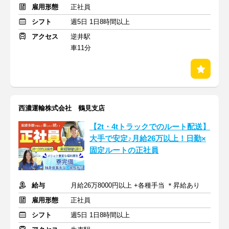
雇用形態
正社員
シフト
週5日 1日8時間以上
アクセス
逆井駅
車11分
西濃運輸株式会社 鶴見支店
【2t・4tトラックでのルート配送】
大手で安定♪月給26万以上！日勤×
固定ルートの正社員
給与
月給26万8000円以上 +各種手当 ＊昇給あり
雇用形態
正社員
シフト
週5日 1日8時間以上