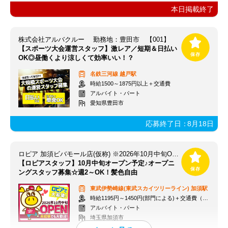
本日掲載終了
株式会社アルバクルー 勤務地：豊田市 【001】
【スポーツ大会運営スタッフ】激レア／短期＆日払い
OK◎昼働くより涼しくて効率いい！？
名鉄三河線
越戸駅
時給1500～1875円以上＋交通費
アルバイト・パート
愛知県豊田市
応募終了日：
8月18日
ロピア 加須ビバモール店(仮称) ※2026年10月中旬OPEN予定
【ロピアスタッフ】10月中旬オープン予定♪オープニ
ングスタッフ募集☆週2～OK！髪色自由
東武伊勢崎線(東武スカイツリーライン)
加須駅
時給1195円～1450円(部門による)＋交通費（社内規定）
アルバイト・パート
埼玉県加須市