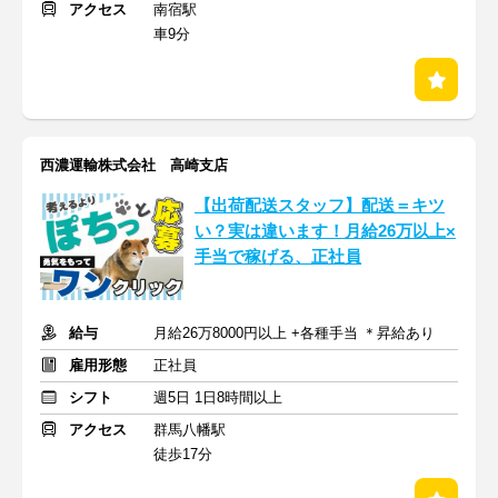
アクセス
南宿駅
車9分
西濃運輸株式会社 高崎支店
【出荷配送スタッフ】配送＝キツ
い？実は違います！月給26万以上×
手当で稼げる、正社員
給与
月給26万8000円以上 +各種手当 ＊昇給あり
雇用形態
正社員
シフト
週5日 1日8時間以上
アクセス
群馬八幡駅
徒歩17分