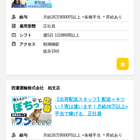
給与
月給26万8000円以上 +各種手当 ＊昇給あり
雇用形態
正社員
シフト
週5日 1日8時間以上
アクセス
朝潮橋駅
徒歩19分
西濃運輸株式会社 柏支店
【出荷配送スタッフ】配送＝キツ
い？実は違います！月給26万以上×
手当で稼げる、正社員
給与
月給26万8000円以上 +各種手当 ＊昇給あり