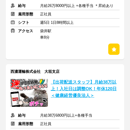
給与
月給26万8000円以上 +各種手当 ＊昇給あり
雇用形態
正社員
シフト
週5日 1日8時間以上
アクセス
袋井駅
車8分
西濃運輸株式会社 大垣支店
【出荷配送スタッフ】月給38万以
上！入社日は調整OK！年休120日
＜健康経営優良法人＞
給与
月給38万6800円以上+各種手当
雇用形態
正社員