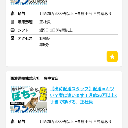
給与
月給26万8000円以上 +各種手当 ＊昇給あり
雇用形態
正社員
シフト
週5日 1日8時間以上
アクセス
動橋駅
車5分
西濃運輸株式会社 豊中支店
【出荷配送スタッフ】配送＝キツ
い？実は違います！月給26万以上×
手当で稼げる、正社員
給与
月給26万8000円以上 +各種手当 ＊昇給あり