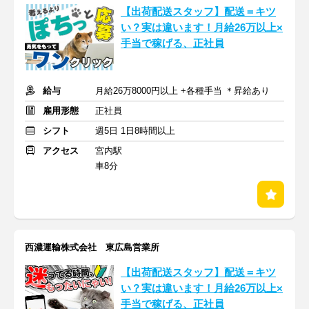
【出荷配送スタッフ】配送＝キツ
い？実は違います！月給26万以上×
手当で稼げる、正社員
給与
月給26万8000円以上 +各種手当 ＊昇給あり
雇用形態
正社員
シフト
週5日 1日8時間以上
アクセス
宮内駅
車8分
西濃運輸株式会社 東広島営業所
【出荷配送スタッフ】配送＝キツ
い？実は違います！月給26万以上×
手当で稼げる、正社員