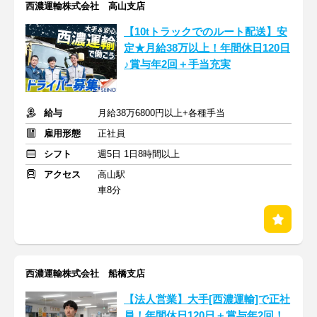
西濃運輸株式会社 高山支店
【10tトラックでのルート配送】安
定★月給38万以上！年間休日120日
♪賞与年2回＋手当充実
給与
月給38万6800円以上+各種手当
雇用形態
正社員
シフト
週5日 1日8時間以上
アクセス
高山駅
車8分
西濃運輸株式会社 船橋支店
【法人営業】大手[西濃運輸]で正社
員！年間休日120日＋賞与年2回！