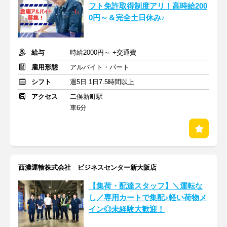
フト免許取得制度アリ！高時給200
0円～＆完全土日休み♪
給与
時給2000円～ +交通費
雇用形態
アルバイト・パート
シフト
週5日 1日7.5時間以上
アクセス
二俣新町駅
車6分
西濃運輸株式会社 ビジネスセンター新大阪店
【集荷・配達スタッフ】＼運転な
し／専用カートで集配♪軽い荷物メ
イン◎未経験大歓迎！