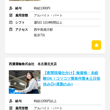
給与
時給1300円
雇用形態
アルバイト・パート
シフト
週5日 1日4時間以上
アクセス
西中島南方駅
徒歩7分
西濃運輸株式会社 名古屋北支店
【夜間現場仕分け】無資格・未経
験OK！コツコツ簡単作業★土日祝
休み◎<夜勤のみ>
給与
時給1200円以上
雇用形態
アルバイト・パート