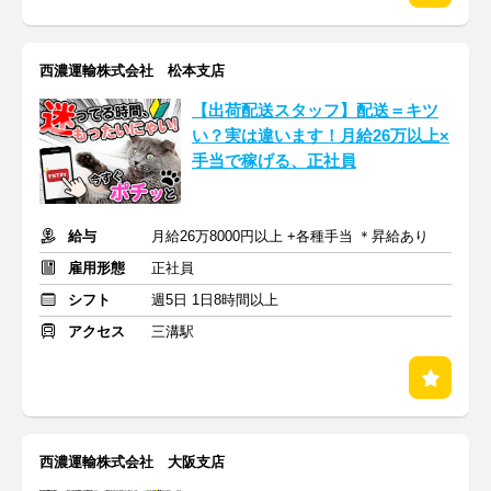
西濃運輸株式会社 松本支店
【出荷配送スタッフ】配送＝キツ
い？実は違います！月給26万以上×
手当で稼げる、正社員
給与
月給26万8000円以上 +各種手当 ＊昇給あり
雇用形態
正社員
シフト
週5日 1日8時間以上
アクセス
三溝駅
西濃運輸株式会社 大阪支店