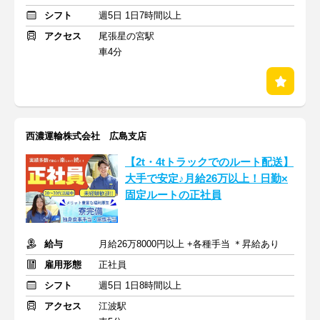
シフト
週5日 1日7時間以上
アクセス
尾張星の宮駅
車4分
西濃運輸株式会社 広島支店
【2t・4tトラックでのルート配送】
大手で安定♪月給26万以上！日勤×
固定ルートの正社員
給与
月給26万8000円以上 +各種手当 ＊昇給あり
雇用形態
正社員
シフト
週5日 1日8時間以上
アクセス
江波駅