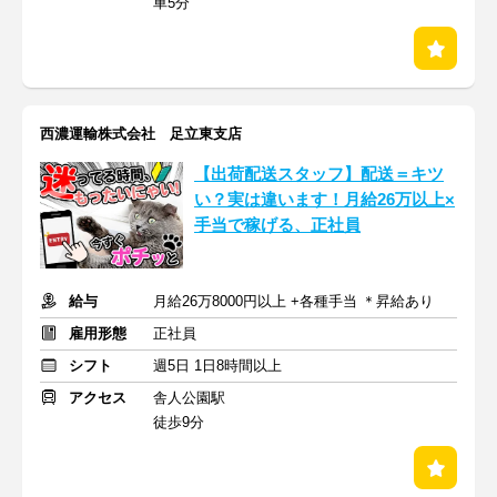
車5分
西濃運輸株式会社 足立東支店
【出荷配送スタッフ】配送＝キツ
い？実は違います！月給26万以上×
手当で稼げる、正社員
給与
月給26万8000円以上 +各種手当 ＊昇給あり
雇用形態
正社員
シフト
週5日 1日8時間以上
アクセス
舎人公園駅
徒歩9分