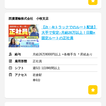
西濃運輸株式会社 小牧支店
【2t・4tトラックでのルート配送】
大手で安定♪月給26万以上！日勤×
固定ルートの正社員
給与
月給26万8000円以上 +各種手当 ＊昇給あり
雇用形態
正社員
シフト
週5日 1日8時間以上
アクセス
岩倉駅
車6分