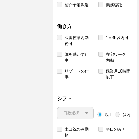
紹介予定派遣
業務委託
働き方
扶養控除内勤
1日4h以内可
務可
体を動かす仕
在宅ワーク・
事
内職
リゾートの仕
残業月10時間
事
以下
シフト
以上
以内
土日祝のみ勤
平日のみ可
務