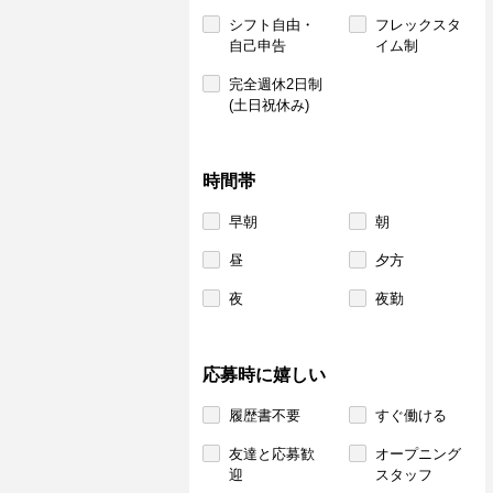
シフト自由・
フレックスタ
自己申告
イム制
完全週休2日制
(土日祝休み)
時間帯
早朝
朝
昼
夕方
夜
夜勤
応募時に嬉しい
履歴書不要
すぐ働ける
友達と応募歓
オープニング
迎
スタッフ