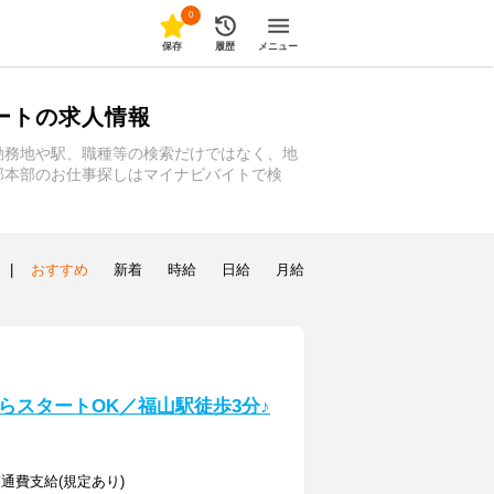
0
保存
履歴
メニュー
ートの求人情報
勤務地や駅、職種等の検索だけではなく、地
部本部のお仕事探しはマイナビバイトで検
|
おすすめ
新着
時給
日給
月給
らスタートOK／福山駅徒歩3分♪
＋交通費支給(規定あり)