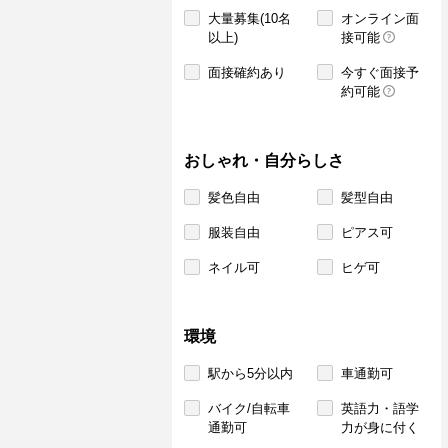
大量募集(10名
オンライン面
以上)
接可能
面接確約あり
今すぐ面接予
約可能
おしゃれ・自分らしさ
髪色自由
髪型自由
服装自由
ピアス可
ネイル可
ヒゲ可
環境
駅から5分以内
車通勤可
バイク/自転車
英語力・語学
通勤可
力が身に付く