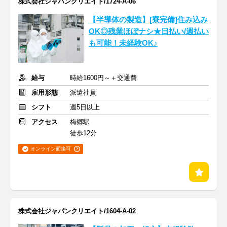
株式会社ジャパンクリエイト/1724-A-06
【半導体の製造】[寮完備]住み込み
OK◎残業ほぼナシ★日払い/週払い
も可能！未経験OK♪
給与
時給1600円～＋交通費
雇用形態
派遣社員
シフト
週5日以上
アクセス
梅郷駅
徒歩12分
オンライン面接可
株式会社ジャパンクリエイト/1604-A-02