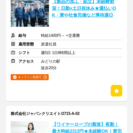
【製品の加工・組立】未経験歓
迎！日勤×土日祝休み★週払いO
K・寮や社食完備など厚待遇◎
給与
時給1400円～ +交通費
雇用形態
派遣社員
シフト
週5日 1日8時間以上
アクセス
みどりの駅
徒歩20分
オンライン面接可
株式会社ジャパンクリエイト/2715-A-02
【ワイヤーロープの製造】夜勤｜
最大時給2313円★未経験OK！寮完