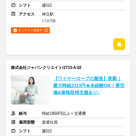
シフト
週5日
アクセス
神立駅
バス7分
オンライン面接可
株式会社ジャパンクリエイト/2715-A-02
【ワイヤーロープの製造】夜勤｜
最大時給2313円★未経験OK！寮完
備&資格取得支援あり♪
給与
時給1850円以上＋交通費
雇用形態
派遣社員
シフト
週5日