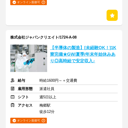
オンライン面接可
株式会社ジャパンクリエイト/1724-A-08
【半導体の製造】[未経験OK！]1K
寮完備★GW/夏季/年末年始休みあ
り◎高時給で安定収入♪
給与
時給1600円～＋交通費
雇用形態
派遣社員
シフト
週5日以上
アクセス
梅郷駅
徒歩12分
オンライン面接可