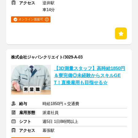
アクセス
逆井駅
車14分
オンライン面接可
株式会社ジャパンクリエイト/3029-A-03
【3D測量スタッフ】高時給1850円
＆寮完備◎未経験からスキルGE
T！直接雇用も目指せる☆
給与
時給1850円＋交通費
雇用形態
派遣社員
シフト
週5日 1日8時間以上
アクセス
幕張駅