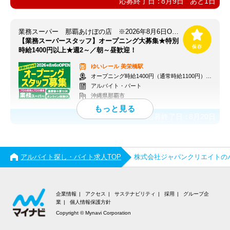
応募終了日：
8月9日
あと
1
日
業務スーパー 那覇あけぼの店 ※2026年8月6日OPEN
【業務スーパースタッフ】オープニング大募集★特別
時給1400円以上★週2～／朝～昼歓迎！
ゆいレール
美栄橋駅
オープニング時給1400円（通常時給1100円）※各種手当あり
アルバイト・パート
沖縄県那覇市
応募終了日：
8月20日
アルバイト探し・バイト求人TOP
株式会社ジャパンクリエイトの
企業情報
アクセス
サステナビリティ
採用
グループ企
業
個人情報保護方針
Copyright © Mynavi Corporation