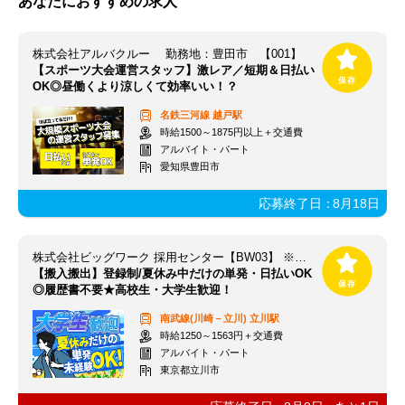
あなたにおすすめの求人
株式会社アルバクルー 勤務地：豊田市 【001】
【スポーツ大会運営スタッフ】激レア／短期＆日払い
OK◎昼働くより涼しくて効率いい！？
名鉄三河線
越戸駅
時給1500～1875円以上＋交通費
アルバイト・パート
愛知県豊田市
応募終了日：
8月18日
株式会社ビッグワーク 採用センター【BW03】 ※立川エリア
【搬入搬出】登録制/夏休み中だけの単発・日払いOK
◎履歴書不要★高校生・大学生歓迎！
南武線(川崎－立川)
立川駅
時給1250～1563円＋交通費
アルバイト・パート
東京都立川市