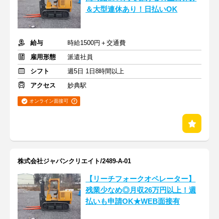
＆大型連休あり！日払いOK
給与
時給1500円＋交通費
雇用形態
派遣社員
シフト
週5日 1日8時間以上
アクセス
妙典駅
オンライン面接可
株式会社ジャパンクリエイト/2489-A-01
【リーチフォークオペレーター】
残業少なめ◎月収26万円以上！週
払いも申請OK★WEB面接有