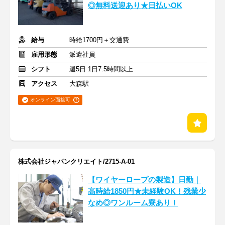
◎無料送迎あり★日払いOK
給与
時給1700円＋交通費
雇用形態
派遣社員
シフト
週5日 1日7.5時間以上
アクセス
大森駅
オンライン面接可
株式会社ジャパンクリエイト/2715-A-01
【ワイヤーロープの製造】日勤｜
高時給1850円★未経験OK！残業少
なめ◎ワンルーム寮あり！