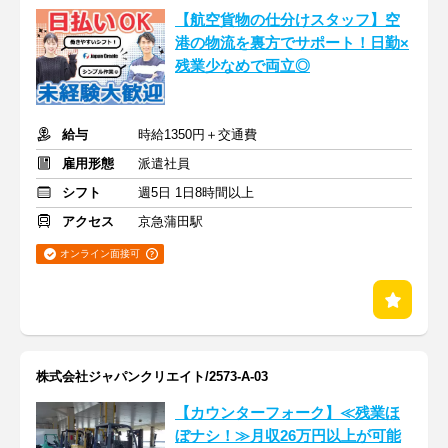
【航空貨物の仕分けスタッフ】空
港の物流を裏方でサポート！日勤×
残業少なめで両立◎
給与
時給1350円＋交通費
雇用形態
派遣社員
シフト
週5日 1日8時間以上
アクセス
京急蒲田駅
オンライン面接可
株式会社ジャパンクリエイト/2573-A-03
【カウンターフォーク】≪残業ほ
ぼナシ！≫月収26万円以上が可能