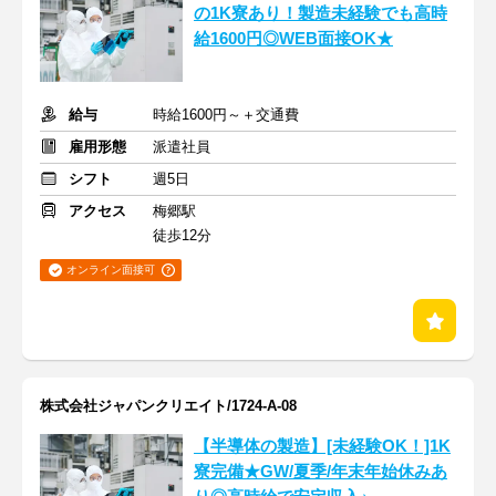
の1K寮あり！製造未経験でも高時
給1600円◎WEB面接OK★
給与
時給1600円～＋交通費
雇用形態
派遣社員
シフト
週5日
アクセス
梅郷駅
徒歩12分
オンライン面接可
株式会社ジャパンクリエイト/1724-A-08
【半導体の製造】[未経験OK！]1K
寮完備★GW/夏季/年末年始休みあ