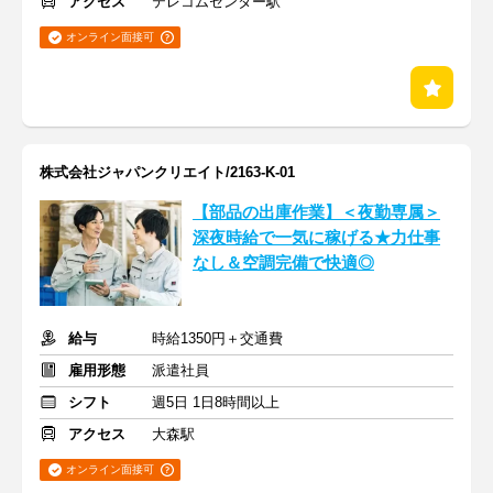
アクセス
テレコムセンター駅
オンライン面接可
株式会社ジャパンクリエイト/2163-K-01
【部品の出庫作業】＜夜勤専属＞
深夜時給で一気に稼げる★力仕事
なし＆空調完備で快適◎
給与
時給1350円＋交通費
雇用形態
派遣社員
シフト
週5日 1日8時間以上
アクセス
大森駅
オンライン面接可