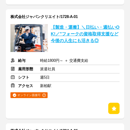
株式会社ジャパンクリエイト/1728-A-01
【製造・運搬】＼日払い・週払いO
K!／"フォークの資格取得支援など
今後の人生にも活きる◎
給与
時給1800円～ ＋ 交通費支給
雇用形態
派遣社員
シフト
週5日
アクセス
新柏駅
オンライン面接可