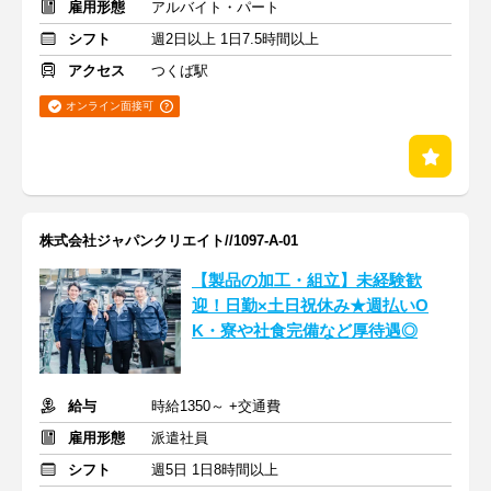
雇用形態
アルバイト・パート
シフト
週2日以上 1日7.5時間以上
アクセス
つくば駅
オンライン面接可
株式会社ジャパンクリエイト//1097-A-01
【製品の加工・組立】未経験歓
迎！日勤×土日祝休み★週払いO
K・寮や社食完備など厚待遇◎
給与
時給1350～ +交通費
雇用形態
派遣社員
シフト
週5日 1日8時間以上