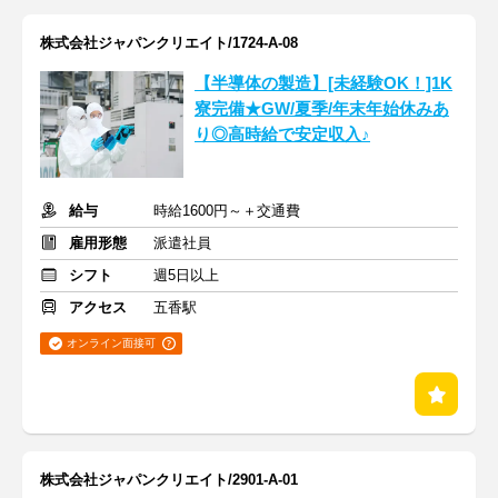
株式会社ジャパンクリエイト/1724-A-08
【半導体の製造】[未経験OK！]1K
寮完備★GW/夏季/年末年始休みあ
り◎高時給で安定収入♪
給与
時給1600円～＋交通費
雇用形態
派遣社員
シフト
週5日以上
アクセス
五香駅
オンライン面接可
株式会社ジャパンクリエイト/2901-A-01