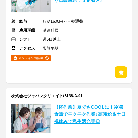
り◎高時給で安定収入♪
給与
時給1600円～＋交通費
雇用形態
派遣社員
シフト
週5日以上
アクセス
常盤平駅
オンライン面接可
株式会社ジャパンクリエイト/3138-A-01
【軽作業】夏でもCOOLに！冷凍
倉庫でモクモク作業♪高時給＆土日
祝休みで私生活充実◎