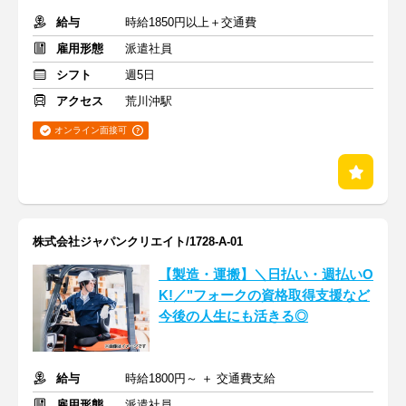
給与
時給1850円以上＋交通費
雇用形態
派遣社員
シフト
週5日
アクセス
荒川沖駅
オンライン面接可
株式会社ジャパンクリエイト/1728-A-01
【製造・運搬】＼日払い・週払いO
K!／"フォークの資格取得支援など
今後の人生にも活きる◎
給与
時給1800円～ ＋ 交通費支給
雇用形態
派遣社員