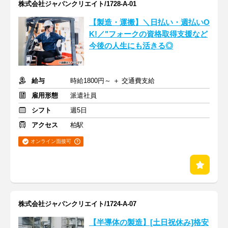
株式会社ジャパンクリエイト/1728-A-01
【製造・運搬】＼日払い・週払いO
K!／"フォークの資格取得支援など
今後の人生にも活きる◎
給与
時給1800円～ ＋ 交通費支給
雇用形態
派遣社員
シフト
週5日
アクセス
柏駅
オンライン面接可
株式会社ジャパンクリエイト/1724-A-07
【半導体の製造】[土日祝休み]格安