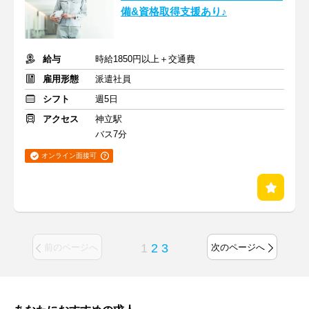
備&資格取得支援あり♪
給与
時給1850円以上＋交通費
雇用形態
派遣社員
シフト
週5日
アクセス
神立駅
バス7分
オンライン面接可
1
2
3
前のページへ
次のページへ