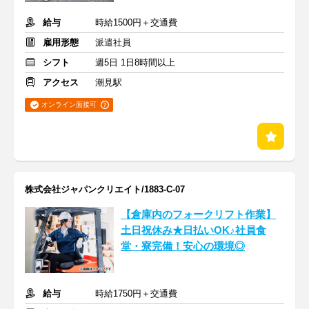
給与
時給1500円＋交通費
雇用形態
派遣社員
シフト
週5日 1日8時間以上
アクセス
潮見駅
オンライン面接可
株式会社ジャパンクリエイト/1883-C-07
【倉庫内のフォークリフト作業】
土日祝休み★日払いOK♪社員食
堂・寮完備！安心の環境◎
給与
時給1750円＋交通費