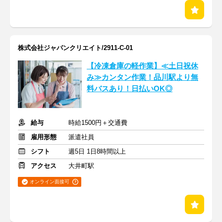
株式会社ジャパンクリエイト/2911-C-01
【冷凍倉庫の軽作業】≪土日祝休
み≫カンタン作業！品川駅より無
料バスあり！日払いOK◎
給与
時給1500円＋交通費
雇用形態
派遣社員
シフト
週5日 1日8時間以上
アクセス
大井町駅
オンライン面接可