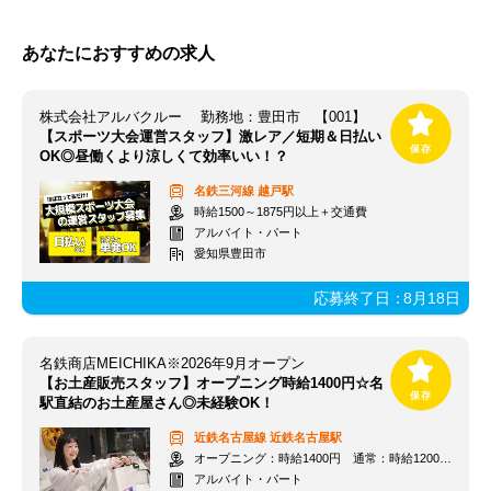
あなたにおすすめの求人
株式会社アルバクルー 勤務地：豊田市 【001】
【スポーツ大会運営スタッフ】激レア／短期＆日払い
OK◎昼働くより涼しくて効率いい！？
名鉄三河線
越戸駅
時給1500～1875円以上＋交通費
アルバイト・パート
愛知県豊田市
応募終了日：
8月18日
名鉄商店MEICHIKA※2026年9月オープン
【お土産販売スタッフ】オープニング時給1400円☆名
駅直結のお土産屋さん◎未経験OK！
近鉄名古屋線
近鉄名古屋駅
オープニング：時給1400円 通常：時給1200円～＋交通費全額支給
アルバイト・パート