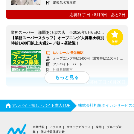
愛知県名古屋市
応募終了日：
8月9日
あと
2
日
業務スーパー 那覇あけぼの店 ※2026年8月6日OPEN
【業務スーパースタッフ】オープニング大募集★特別
時給1400円以上★週2～／朝～昼歓迎！
ゆいレール
美栄橋駅
オープニング時給1400円（通常時給1100円）※各種手当あり
アルバイト・パート
沖縄県那覇市
応募終了日：
8月20日
アルバイト探し・バイト求人TOP
株式会社札幌ダイカンサービス
企業情報
アクセス
サステナビリティ
採用
グループ企
業
個人情報保護方針