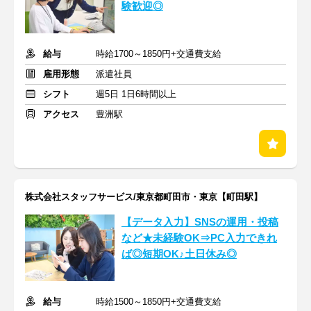
験歓迎◎
給与
時給1700～1850円+交通費支給
雇用形態
派遣社員
シフト
週5日 1日6時間以上
アクセス
豊洲駅
株式会社スタッフサービス/東京都町田市・東京【町田駅】
【データ入力】SNSの運用・投稿
など★未経験OK⇒PC入力できれ
ば◎短期OK♪土日休み◎
給与
時給1500～1850円+交通費支給