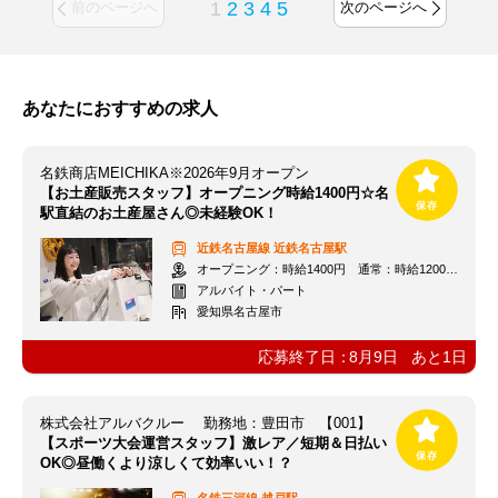
1
2
3
4
5
前のページへ
次のページへ
あなたにおすすめの求人
名鉄商店MEICHIKA※2026年9月オープン
【お土産販売スタッフ】オープニング時給1400円☆名
駅直結のお土産屋さん◎未経験OK！
近鉄名古屋線
近鉄名古屋駅
オープニング：時給1400円 通常：時給1200円～＋交通費全額支給
アルバイト・パート
愛知県名古屋市
応募終了日：
8月9日
あと
1
日
株式会社アルバクルー 勤務地：豊田市 【001】
【スポーツ大会運営スタッフ】激レア／短期＆日払い
OK◎昼働くより涼しくて効率いい！？