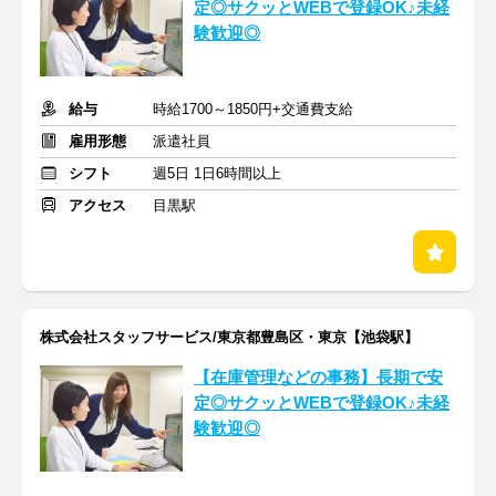
定◎サクッとWEBで登録OK♪未経
験歓迎◎
給与
時給1700～1850円+交通費支給
雇用形態
派遣社員
シフト
週5日 1日6時間以上
アクセス
目黒駅
株式会社スタッフサービス/東京都豊島区・東京【池袋駅】
【在庫管理などの事務】長期で安
定◎サクッとWEBで登録OK♪未経
験歓迎◎