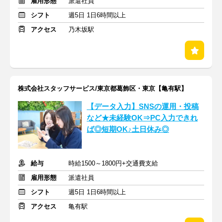
雇用形態
派遣社員
シフト
週5日 1日6時間以上
アクセス
乃木坂駅
株式会社スタッフサービス/東京都葛飾区・東京【亀有駅】
【データ入力】SNSの運用・投稿
など★未経験OK⇒PC入力できれ
ば◎短期OK♪土日休み◎
給与
時給1500～1800円+交通費支給
雇用形態
派遣社員
シフト
週5日 1日6時間以上
アクセス
亀有駅