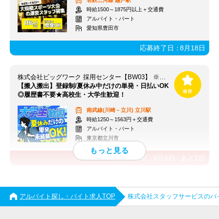
名鉄三河線
越戸駅
時給1500～1875円以上＋交通費
アルバイト・パート
愛知県豊田市
応募終了日：
8月18日
株式会社ビッグワーク 採用センター【BW03】 ※立川エリア
【搬入搬出】登録制/夏休み中だけの単発・日払いOK
◎履歴書不要★高校生・大学生歓迎！
南武線(川崎－立川)
立川駅
時給1250～1563円＋交通費
アルバイト・パート
東京都立川市
応募終了日：
8月9日
あと
1
日
アルバイト探し・バイト求人TOP
株式会社スタッフサービスのバ