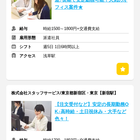
迎♪長期で安定勤務可能！人気のオ
フィス案件★
給与
時給1500～1800円+交通費支給
雇用形態
派遣社員
シフト
週5日 1日6時間以上
アクセス
浅草駅
株式会社スタッフサービス/東京都新宿区・東京【新宿駅】
【注文受付など】安定の長期勤務O
K♪高時給・土日祝休み・大手など
色々！