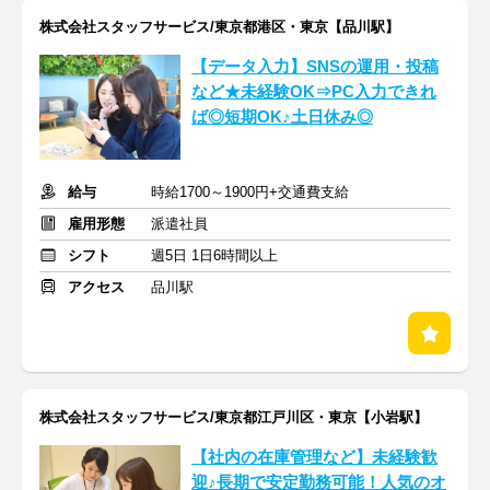
株式会社スタッフサービス/東京都港区・東京【品川駅】
【データ入力】SNSの運用・投稿
など★未経験OK⇒PC入力できれ
ば◎短期OK♪土日休み◎
給与
時給1700～1900円+交通費支給
雇用形態
派遣社員
シフト
週5日 1日6時間以上
アクセス
品川駅
株式会社スタッフサービス/東京都江戸川区・東京【小岩駅】
【社内の在庫管理など】未経験歓
迎♪長期で安定勤務可能！人気のオ