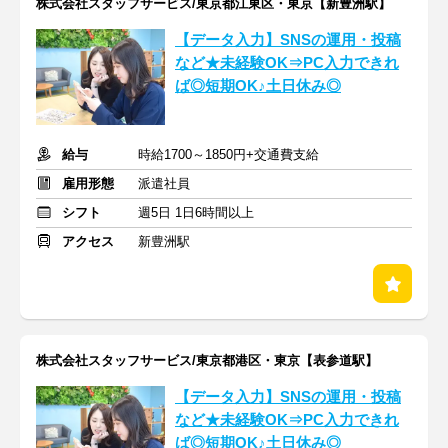
株式会社スタッフサービス/東京都江東区・東京【新豊洲駅】
【データ入力】SNSの運用・投稿
など★未経験OK⇒PC入力できれ
ば◎短期OK♪土日休み◎
給与
時給1700～1850円+交通費支給
雇用形態
派遣社員
シフト
週5日 1日6時間以上
アクセス
新豊洲駅
株式会社スタッフサービス/東京都港区・東京【表参道駅】
【データ入力】SNSの運用・投稿
など★未経験OK⇒PC入力できれ
ば◎短期OK♪土日休み◎