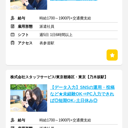
給与
時給1700～1900円+交通費支給
雇用形態
派遣社員
シフト
週5日 1日6時間以上
アクセス
表参道駅
株式会社スタッフサービス/東京都港区・東京【乃木坂駅】
【データ入力】SNSの運用・投稿
など★未経験OK⇒PC入力できれ
ば◎短期OK♪土日休み◎
給与
時給1700～1900円+交通費支給