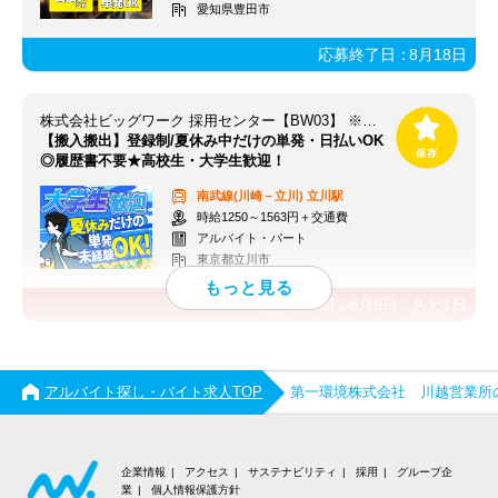
愛知県豊田市
応募終了日：
8月18日
株式会社ビッグワーク 採用センター【BW03】 ※立川エリア
【搬入搬出】登録制/夏休み中だけの単発・日払いOK
◎履歴書不要★高校生・大学生歓迎！
南武線(川崎－立川)
立川駅
時給1250～1563円＋交通費
アルバイト・パート
東京都立川市
応募終了日：
8月9日
あと
1
日
アルバイト探し・バイト求人TOP
第一環境株式会社 川越営業所
企業情報
アクセス
サステナビリティ
採用
グループ企
業
個人情報保護方針