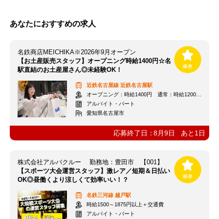
あなたにおすすめの求人
名鉄商店MEICHIKA※2026年9月オープン
【お土産販売スタッフ】オープニング時給1400円☆名
駅直結のお土産屋さん◎未経験OK！
近鉄名古屋線
近鉄名古屋駅
オープニング：時給1400円 通常：時給1200円～＋交通費全額支給
アルバイト・パート
愛知県名古屋市
応募終了日：
8月9日
あと
1
日
株式会社アルバクルー 勤務地：豊田市 【001】
【スポーツ大会運営スタッフ】激レア／短期＆日払い
OK◎昼働くより涼しくて効率いい！？
名鉄三河線
越戸駅
時給1500～1875円以上＋交通費
アルバイト・パート