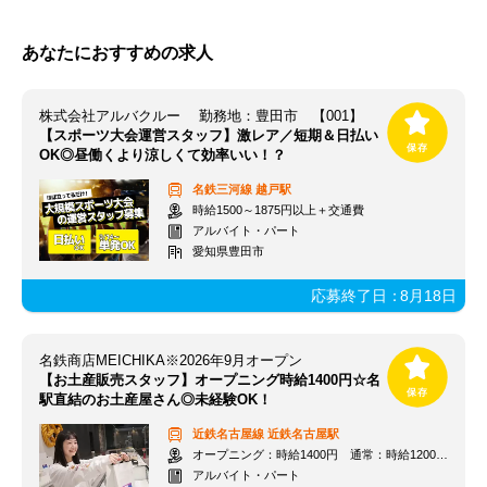
あなたにおすすめの求人
株式会社アルバクルー 勤務地：豊田市 【001】
【スポーツ大会運営スタッフ】激レア／短期＆日払い
OK◎昼働くより涼しくて効率いい！？
名鉄三河線
越戸駅
時給1500～1875円以上＋交通費
アルバイト・パート
愛知県豊田市
応募終了日：
8月18日
名鉄商店MEICHIKA※2026年9月オープン
【お土産販売スタッフ】オープニング時給1400円☆名
駅直結のお土産屋さん◎未経験OK！
近鉄名古屋線
近鉄名古屋駅
オープニング：時給1400円 通常：時給1200円～＋交通費全額支給
アルバイト・パート