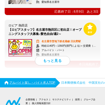
愛知県名古屋市
応募終了日：
8月9日
あと
3
日
ロピア 熱田店
【ロピアスタッフ】名古屋市熱田区に初出店！オープ
ニングスタッフ大募集♪髪色自由/週2～
名古屋市営地下鉄名港線
日比野駅
時給1140円～1350円(部門による)＋交通費（社内規定）
アルバイト・パート
愛知県名古屋市
本日掲載終了
アルバイト探し・バイト求人TOP
日本郵便株式会社 中国支社の
企業情報
アクセス
サステナビリティ
採用
グループ企
業
個人情報保護方針