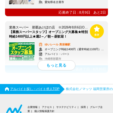
愛知県名古屋市
応募終了日：
8月9日
あと
2
日
業務スーパー 那覇あけぼの店 ※2026年8月6日OPEN
【業務スーパースタッフ】オープニング大募集★特別
時給1400円以上★週2～／朝～昼歓迎！
ゆいレール
美栄橋駅
オープニング時給1400円（通常時給1100円）※各種手当あり
アルバイト・パート
沖縄県那覇市
応募終了日：
8月20日
アルバイト探し・バイト求人TOP
株式会社ノマッツ 福岡営業所
企業情報
アクセス
サステナビリティ
採用
グループ企
業
個人情報保護方針