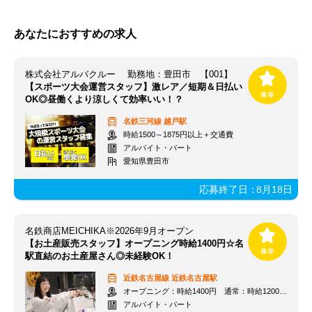
あなたにおすすめの求人
株式会社アルバクルー 勤務地：豊田市 【001】
【スポーツ大会運営スタッフ】激レア／短期＆日払い
OK◎昼働くより涼しくて効率いい！？
名鉄三河線
越戸駅
時給1500～1875円以上＋交通費
アルバイト・パート
愛知県豊田市
応募終了日：
8月18日
名鉄商店MEICHIKA※2026年9月オープン
【お土産販売スタッフ】オープニング時給1400円☆名
駅直結のお土産屋さん◎未経験OK！
近鉄名古屋線
近鉄名古屋駅
オープニング：時給1400円 通常：時給1200円～＋交通費全額支給
アルバイト・パート