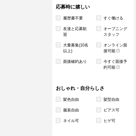
応募時に嬉しい
履歴書不要
すぐ働ける
友達と応募歓
オープニング
迎
スタッフ
大量募集(10名
オンライン面
以上)
接可能
面接確約あり
今すぐ面接予
約可能
おしゃれ・自分らしさ
髪色自由
髪型自由
服装自由
ピアス可
ネイル可
ヒゲ可