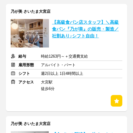
乃が美 さいたま大宮店
【高級食パン店スタッフ】＼高級
食パン『乃が美』の販売・製造／
社割あり♪シフト自由！
給与
時給1263円～＋交通費支給
雇用形態
アルバイト・パート
シフト
週2日以上 1日4時間以上
アクセス
大宮駅
徒歩6分
乃が美 さいたま大宮店