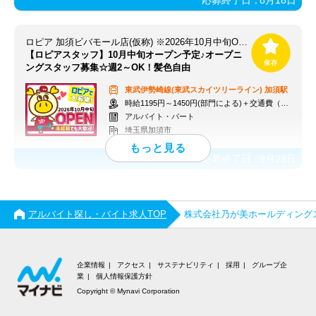
応募終了日：
8月18日
ロピア 加須ビバモール店(仮称) ※2026年10月中旬OPEN予定
【ロピアスタッフ】10月中旬オープン予定♪オープニ
ングスタッフ募集☆週2～OK！髪色自由
東武伊勢崎線(東武スカイツリーライン)
加須駅
時給1195円～1450円(部門による)＋交通費（社内規定）
アルバイト・パート
埼玉県加須市
応募終了日：
9月29日
アルバイト探し・バイト求人TOP
株式会社乃が美ホールディング
企業情報
アクセス
サステナビリティ
採用
グループ企
業
個人情報保護方針
Copyright © Mynavi Corporation