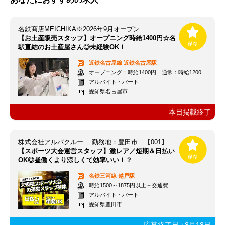
名鉄商店MEICHIKA※2026年9月オープン
【お土産販売スタッフ】オープニング時給1400円☆名
駅直結のお土産屋さん◎未経験OK！
近鉄名古屋線
近鉄名古屋駅
オープニング：時給1400円 通常：時給1200円～＋交通費全額支給
アルバイト・パート
愛知県名古屋市
本日掲載終了
株式会社アルバクルー 勤務地：豊田市 【001】
【スポーツ大会運営スタッフ】激レア／短期＆日払い
OK◎昼働くより涼しくて効率いい！？
名鉄三河線
越戸駅
時給1500～1875円以上＋交通費
アルバイト・パート
愛知県豊田市