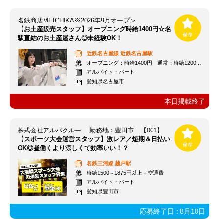
名鉄商店MEICHIKA※2026年9月オープン
【お土産販売スタッフ】オープニング時給1400円☆名
駅直結のお土産屋さん◎未経験OK！
近鉄名古屋線
近鉄名古屋駅
オープニング：時給1400円 通常：時給1200円～＋交通費全額支給
アルバイト・パート
愛知県名古屋市
本日掲載終了
株式会社アルバクルー 勤務地：豊田市 【001】
【スポーツ大会運営スタッフ】激レア／短期＆日払い
OK◎昼働くより涼しくて効率いい！？
名鉄三河線
越戸駅
時給1500～1875円以上＋交通費
アルバイト・パート
愛知県豊田市
応募終了日：
8月18日