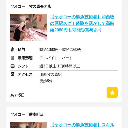
ヤオコー 牧の原モア店
【ヤオコーの鮮魚技術者】印西牧
の原駅スグ！経験を活かして高時
給2080円も可能◎賞与あり
給与
時給1380円～時給2080円
雇用形態
アルバイト・パート
シフト
週3日以上 1日8時間以上
アクセス
印西牧の原駅
徒歩8分
6
あと
日
ヤオコー 蕨南町店
【ヤオコーの鮮魚技術者】スキル