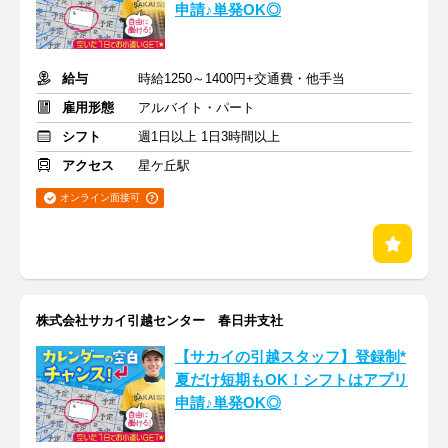
申請♪単発OK◎
給与
時給1250～1400円+交通費・他手当
雇用形態
アルバイト・パート
シフト
週1日以上 1日3時間以上
アクセス
星ケ丘駅
オンライン面接可
株式会社サカイ引越センター 春日井支社
【サカイの引越スタッフ】登録制*
夏だけ短期もOK！シフトはアプリ
申請♪単発OK◎