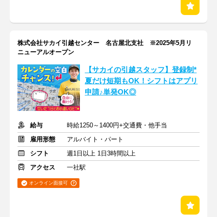
株式会社サカイ引越センター 名古屋北支社 ※2025年5月リ
ニューアルオープン
【サカイの引越スタッフ】登録制*
夏だけ短期もOK！シフトはアプリ
申請♪単発OK◎
給与
時給1250～1400円+交通費・他手当
雇用形態
アルバイト・パート
シフト
週1日以上 1日3時間以上
アクセス
一社駅
オンライン面接可