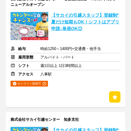
ニューアルオープン
【サカイの引越スタッフ】登録制*
夏だけ短期もOK！シフトはアプリ
申請♪単発OK◎
給与
時給1250～1400円+交通費・他手当
雇用形態
アルバイト・パート
シフト
週1日以上 1日3時間以上
アクセス
八事駅
オンライン面接可
株式会社サカイ引越センター 知多支社
【サカイの引越スタッフ】登録制*