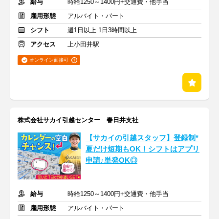
給与
時給1250～1400円+交通費・他手当
雇用形態
アルバイト・パート
シフト
週1日以上 1日3時間以上
アクセス
上小田井駅
オンライン面接可
株式会社サカイ引越センター 春日井支社
【サカイの引越スタッフ】登録制*
夏だけ短期もOK！シフトはアプリ
申請♪単発OK◎
給与
時給1250～1400円+交通費・他手当
雇用形態
アルバイト・パート