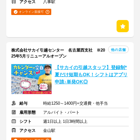
アクセス
八事駅
オンライン面接可
他の店舗
株式会社サカイ引越センター 名古屋西支社 ※20
25年5月リニューアルオープン
【サカイの引越スタッフ】登録制*
夏だけ短期もOK！シフトはアプリ
申請♪単発OK◎
給与
時給1250～1400円+交通費・他手当
雇用形態
アルバイト・パート
シフト
週1日以上 1日3時間以上
アクセス
金山駅