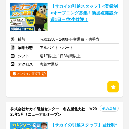
【サカイの引越スタッフ】<登録制
>オープニング募集！新拠点開設☆
週1日～/学生歓迎！
給与
時給1250～1400円+交通費・他手当
雇用形態
アルバイト・パート
シフト
週1日以上 1日3時間以上
アクセス
志賀本通駅
オンライン面接可
他の店舗
株式会社サカイ引越センター 名古屋北支社 ※20
25年5月リニューアルオープン
【サカイの引越スタッフ】登録制*