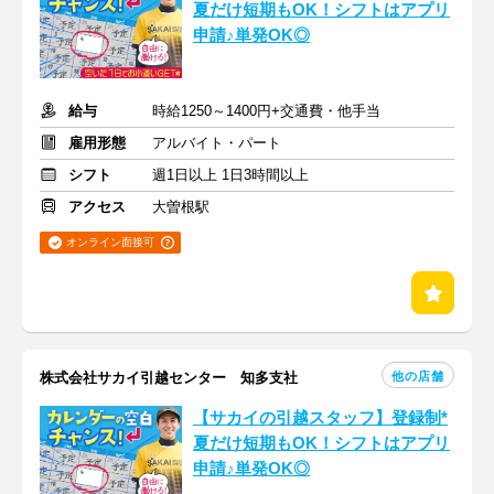
夏だけ短期もOK！シフトはアプリ
申請♪単発OK◎
給与
時給1250～1400円+交通費・他手当
雇用形態
アルバイト・パート
シフト
週1日以上 1日3時間以上
アクセス
大曽根駅
オンライン面接可
他の店舗
株式会社サカイ引越センター 知多支社
【サカイの引越スタッフ】登録制*
夏だけ短期もOK！シフトはアプリ
申請♪単発OK◎