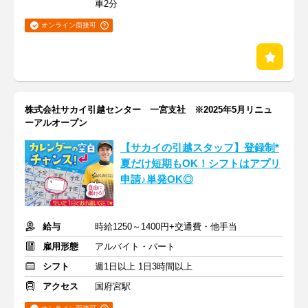
車2分
オンライン面接可
株式会社サカイ引越センター 一宮支社 ※2025年5月リニュ
ーアルオープン
【サカイの引越スタッフ】登録制*
夏だけ短期もOK！シフトはアプリ
申請♪単発OK◎
給与
時給1250～1400円+交通費・他手当
雇用形態
アルバイト・パート
シフト
週1日以上 1日3時間以上
アクセス
国府宮駅