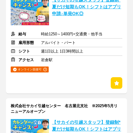
【サカイの引越スタッフ】登録制*
夏だけ短期もOK！シフトはアプリ
申請♪単発OK◎
給与
時給1250～1400円+交通費・他手当
雇用形態
アルバイト・パート
シフト
週1日以上 1日3時間以上
アクセス
岩倉駅
オンライン面接可
株式会社サカイ引越センター 名古屋北支社 ※2025年5月リ
ニューアルオープン
【サカイの引越スタッフ】登録制*
夏だけ短期もOK！シフトはアプリ