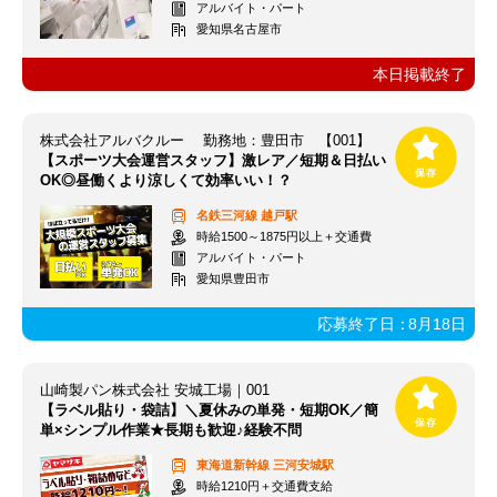
アルバイト・パート
愛知県名古屋市
本日掲載終了
株式会社アルバクルー 勤務地：豊田市 【001】
【スポーツ大会運営スタッフ】激レア／短期＆日払い
OK◎昼働くより涼しくて効率いい！？
名鉄三河線
越戸駅
時給1500～1875円以上＋交通費
アルバイト・パート
愛知県豊田市
応募終了日：
8月18日
山崎製パン株式会社 安城工場｜001
【ラベル貼り・袋詰】＼夏休みの単発・短期OK／簡
単×シンプル作業★長期も歓迎♪経験不問
東海道新幹線
三河安城駅
時給1210円＋交通費支給