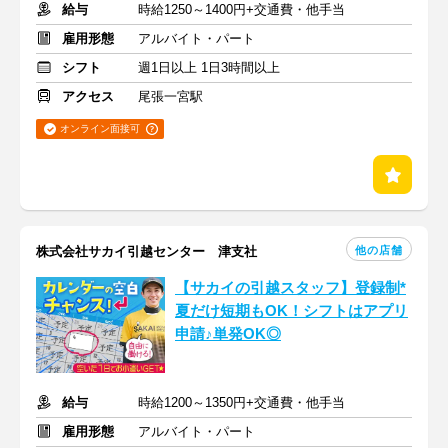
給与
時給1250～1400円+交通費・他手当
雇用形態
アルバイト・パート
シフト
週1日以上 1日3時間以上
アクセス
尾張一宮駅
オンライン面接可
他の店舗
株式会社サカイ引越センター 津支社
【サカイの引越スタッフ】登録制*
夏だけ短期もOK！シフトはアプリ
申請♪単発OK◎
給与
時給1200～1350円+交通費・他手当
雇用形態
アルバイト・パート