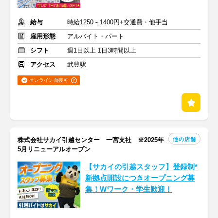
給与
時給1250～1400円+交通費・他手当
雇用形態
アルバイト・パート
シフト
週1日以上 1日3時間以上
アクセス
武豊駅
オンライン面接可
他の店舗
株式会社サカイ引越センター 一宮支社 ※2025年
5月リニューアルオープン
【サカイの引越スタッフ】登録制*
新拠点開設につきオープニング募
集！Wワーク・学生歓迎！