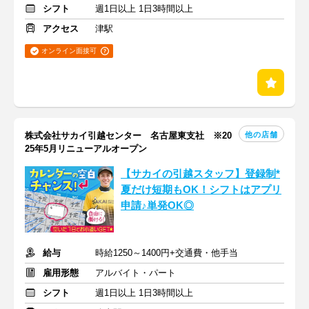
シフト
週1日以上 1日3時間以上
アクセス
津駅
オンライン面接可
他の店舗
株式会社サカイ引越センター 名古屋東支社 ※20
25年5月リニューアルオープン
【サカイの引越スタッフ】登録制*
夏だけ短期もOK！シフトはアプリ
申請♪単発OK◎
給与
時給1250～1400円+交通費・他手当
雇用形態
アルバイト・パート
シフト
週1日以上 1日3時間以上