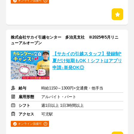
オンライン面接可
株式会社サカイ引越センター 多治見支社 ※2025年5月リニ
ューアルオープン
【サカイの引越スタッフ】登録制*
夏だけ短期もOK！シフトはアプリ
申請♪単発OK◎
給与
時給1150～1300円+交通費・他手当
雇用形態
アルバイト・パート
シフト
週1日以上 1日3時間以上
アクセス
可児駅
オンライン面接可