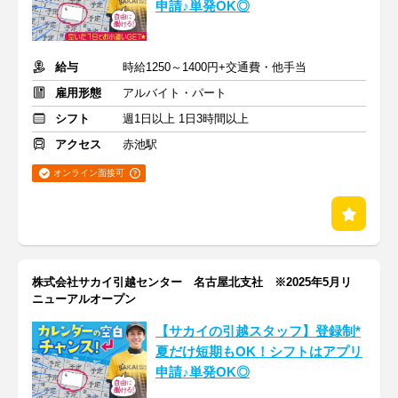
申請♪単発OK◎
給与
時給1250～1400円+交通費・他手当
雇用形態
アルバイト・パート
シフト
週1日以上 1日3時間以上
アクセス
赤池駅
オンライン面接可
株式会社サカイ引越センター 名古屋北支社 ※2025年5月リ
ニューアルオープン
【サカイの引越スタッフ】登録制*
夏だけ短期もOK！シフトはアプリ
申請♪単発OK◎