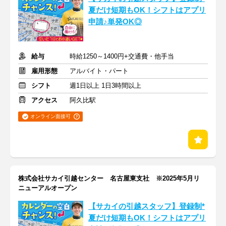
夏だけ短期もOK！シフトはアプリ
申請♪単発OK◎
給与
時給1250～1400円+交通費・他手当
雇用形態
アルバイト・パート
シフト
週1日以上 1日3時間以上
アクセス
阿久比駅
オンライン面接可
株式会社サカイ引越センター 名古屋東支社 ※2025年5月リ
ニューアルオープン
【サカイの引越スタッフ】登録制*
夏だけ短期もOK！シフトはアプリ