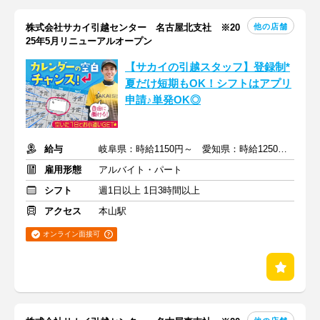
他の店舗
株式会社サカイ引越センター 名古屋北支社 ※20
25年5月リニューアルオープン
【サカイの引越スタッフ】登録制*
夏だけ短期もOK！シフトはアプリ
申請♪単発OK◎
給与
岐阜県：時給1150円～ 愛知県：時給1250円～+交通費・他手当
雇用形態
アルバイト・パート
シフト
週1日以上 1日3時間以上
アクセス
本山駅
オンライン面接可