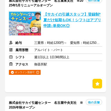
他の店舗
株式会社サカイ引越センター 名古屋東支社 ※20
25年5月リニューアルオープン
【サカイの引越スタッフ】登録制*
夏だけ短期もOK！シフトはアプリ
申請♪単発OK◎
給与
三重県：時給1200円～ 愛知県：時給1250円～+交通費・他手当
雇用形態
アルバイト・パート
シフト
週1日以上 1日3時間以上
アクセス
御器所駅
オンライン面接可
他の店舗
株式会社サカイ引越センター 名古屋中央支社 ※
2026年秋オープン