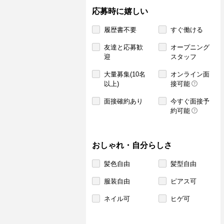
応募時に嬉しい
履歴書不要
すぐ働ける
友達と応募歓
オープニング
迎
スタッフ
大量募集(10名
オンライン面
以上)
接可能
面接確約あり
今すぐ面接予
約可能
おしゃれ・自分らしさ
髪色自由
髪型自由
服装自由
ピアス可
ネイル可
ヒゲ可