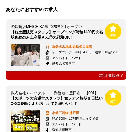
あなたにおすすめの求人
名鉄商店MEICHIKA※2026年9月オープン
【お土産販売スタッフ】オープニング時給1400円☆名
駅直結のお土産屋さん◎未経験OK！
近鉄名古屋線
近鉄名古屋駅
オープニング：時給1400円 通常：時給1200円～＋交通費全額支給
アルバイト・パート
愛知県名古屋市
本日掲載終了
株式会社アルバクルー 勤務地：豊田市 【001】
【スポーツ大会運営スタッフ】激レア／短期＆日払い
OK◎昼働くより涼しくて効率いい！？
名鉄三河線
越戸駅
時給1500～1875円以上＋交通費
アルバイト・パート
愛知県豊田市