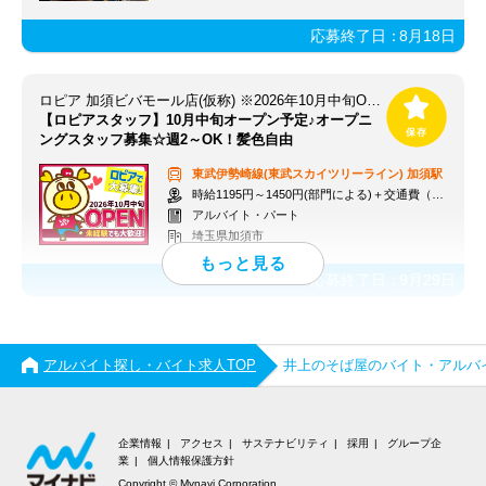
応募終了日：
8月18日
ロピア 加須ビバモール店(仮称) ※2026年10月中旬OPEN予定
【ロピアスタッフ】10月中旬オープン予定♪オープニ
ングスタッフ募集☆週2～OK！髪色自由
東武伊勢崎線(東武スカイツリーライン)
加須駅
時給1195円～1450円(部門による)＋交通費（社内規定）
アルバイト・パート
埼玉県加須市
応募終了日：
9月29日
アルバイト探し・バイト求人TOP
井上のそば屋のバイト・アルバ
企業情報
アクセス
サステナビリティ
採用
グループ企
業
個人情報保護方針
Copyright © Mynavi Corporation