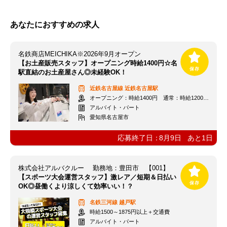
あなたにおすすめの求人
名鉄商店MEICHIKA※2026年9月オープン
【お土産販売スタッフ】オープニング時給1400円☆名
駅直結のお土産屋さん◎未経験OK！
近鉄名古屋線
近鉄名古屋駅
オープニング：時給1400円 通常：時給1200円～＋交通費全額支給
アルバイト・パート
愛知県名古屋市
応募終了日：
8月9日
あと
1
日
株式会社アルバクルー 勤務地：豊田市 【001】
【スポーツ大会運営スタッフ】激レア／短期＆日払い
OK◎昼働くより涼しくて効率いい！？
名鉄三河線
越戸駅
時給1500～1875円以上＋交通費
アルバイト・パート