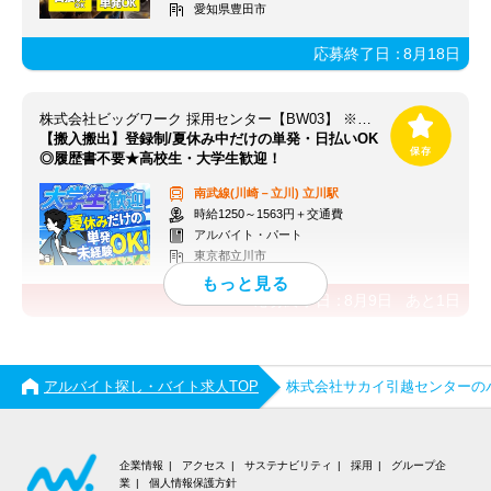
愛知県豊田市
応募終了日：
8月18日
株式会社ビッグワーク 採用センター【BW03】 ※立川エリア
【搬入搬出】登録制/夏休み中だけの単発・日払いOK
◎履歴書不要★高校生・大学生歓迎！
南武線(川崎－立川)
立川駅
時給1250～1563円＋交通費
アルバイト・パート
東京都立川市
応募終了日：
8月9日
あと
1
日
アルバイト探し・バイト求人TOP
株式会社サカイ引越センターの
企業情報
アクセス
サステナビリティ
採用
グループ企
業
個人情報保護方針