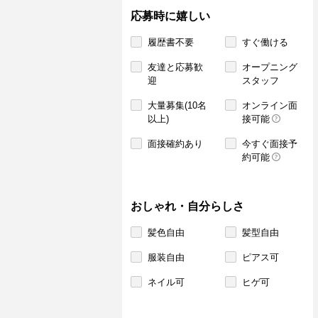
応募時に嬉しい
履歴書不要
すぐ働ける
友達と応募歓
オープニング
迎
スタッフ
大量募集(10名
オンライン面
以上)
接可能
面接確約あり
今すぐ面接予
約可能
おしゃれ・自分らしさ
髪色自由
髪型自由
服装自由
ピアス可
ネイル可
ヒゲ可