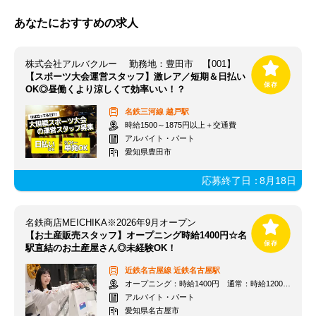
あなたにおすすめの求人
株式会社アルバクルー 勤務地：豊田市 【001】
【スポーツ大会運営スタッフ】激レア／短期＆日払い
OK◎昼働くより涼しくて効率いい！？
名鉄三河線
越戸駅
時給1500～1875円以上＋交通費
アルバイト・パート
愛知県豊田市
応募終了日：
8月18日
名鉄商店MEICHIKA※2026年9月オープン
【お土産販売スタッフ】オープニング時給1400円☆名
駅直結のお土産屋さん◎未経験OK！
近鉄名古屋線
近鉄名古屋駅
オープニング：時給1400円 通常：時給1200円～＋交通費全額支給
アルバイト・パート
愛知県名古屋市