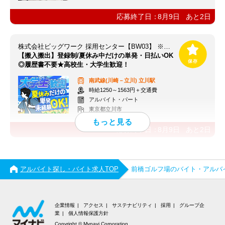
応募終了日：
8月9日
あと
2
日
株式会社ビッグワーク 採用センター【BW03】 ※立川エリア
【搬入搬出】登録制/夏休み中だけの単発・日払いOK
◎履歴書不要★高校生・大学生歓迎！
南武線(川崎－立川)
立川駅
時給1250～1563円＋交通費
アルバイト・パート
東京都立川市
応募終了日：
8月9日
あと
2
日
アルバイト探し・バイト求人TOP
前橋ゴルフ場のバイト・アルバ
企業情報
アクセス
サステナビリティ
採用
グループ企
業
個人情報保護方針
Copyright © Mynavi Corporation