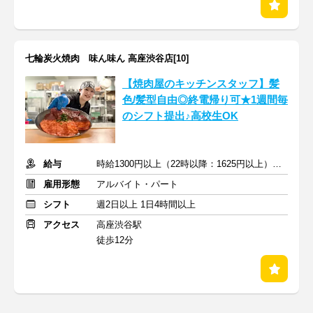
七輪炭火焼肉 味ん味ん 高座渋谷店[10]
【焼肉屋のキッチンスタッフ】髪
色/髪型自由◎終電帰り可★1週間毎
のシフト提出♪高校生OK
給与
時給1300円以上（22時以降：1625円以上）＋交通費支給
雇用形態
アルバイト・パート
シフト
週2日以上 1日4時間以上
アクセス
高座渋谷駅
徒歩12分