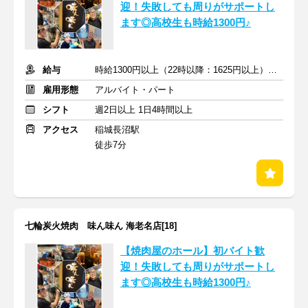
迎！失敗しても周りがサポートし
ます◎高校生も時給1300円♪
給与
時給1300円以上（22時以降：1625円以上）＋交通費支給
雇用形態
アルバイト・パート
シフト
週2日以上 1日4時間以上
アクセス
稲城長沼駅
徒歩7分
七輪炭火焼肉 味ん味ん 海老名店[18]
【焼肉屋のホール】初バイト歓
迎！失敗しても周りがサポートし
ます◎高校生も時給1300円♪