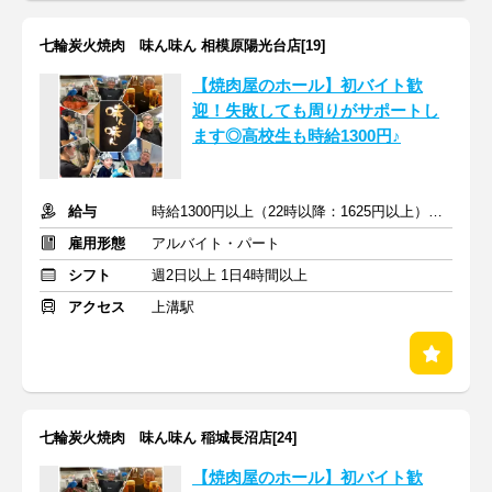
七輪炭火焼肉 味ん味ん 相模原陽光台店[19]
【焼肉屋のホール】初バイト歓
迎！失敗しても周りがサポートし
ます◎高校生も時給1300円♪
給与
時給1300円以上（22時以降：1625円以上）＋交通費支給
雇用形態
アルバイト・パート
シフト
週2日以上 1日4時間以上
アクセス
上溝駅
七輪炭火焼肉 味ん味ん 稲城長沼店[24]
【焼肉屋のホール】初バイト歓