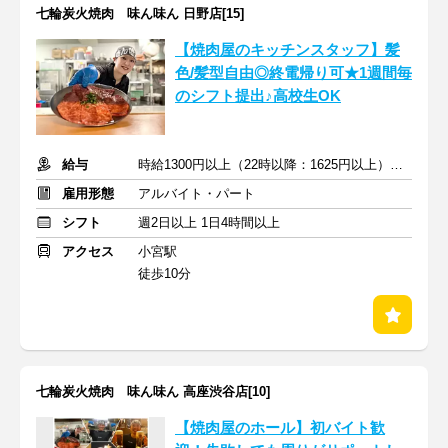
七輪炭火焼肉 味ん味ん 日野店[15]
【焼肉屋のキッチンスタッフ】髪
色/髪型自由◎終電帰り可★1週間毎
のシフト提出♪高校生OK
給与
時給1300円以上（22時以降：1625円以上）＋交通費支給
雇用形態
アルバイト・パート
シフト
週2日以上 1日4時間以上
アクセス
小宮駅
徒歩10分
七輪炭火焼肉 味ん味ん 高座渋谷店[10]
【焼肉屋のホール】初バイト歓