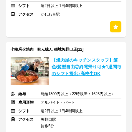
シフト
週2日以上 1日4時間以上
アクセス
かしわ台駅
七輪炭火焼肉 味ん味ん 稲城矢野口店[12]
【焼肉屋のキッチンスタッフ】髪
色/髪型自由◎終電帰り可★1週間毎
のシフト提出♪高校生OK
給与
時給1300円以上（22時以降：1625円以上）＋交通費支給
雇用形態
アルバイト・パート
シフト
週2日以上 1日4時間以上
アクセス
矢野口駅
徒歩5分