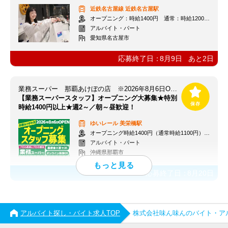
近鉄名古屋線
近鉄名古屋駅
オープニング：時給1400円 通常：時給1200円～＋交通費全額支給
アルバイト・パート
愛知県名古屋市
応募終了日：
8月9日
あと
2
日
業務スーパー 那覇あけぼの店 ※2026年8月6日OPEN
【業務スーパースタッフ】オープニング大募集★特別
時給1400円以上★週2～／朝～昼歓迎！
ゆいレール
美栄橋駅
オープニング時給1400円（通常時給1100円）※各種手当あり
アルバイト・パート
沖縄県那覇市
応募終了日：
8月20日
アルバイト探し・バイト求人TOP
株式会社味ん味んのバイト・ア