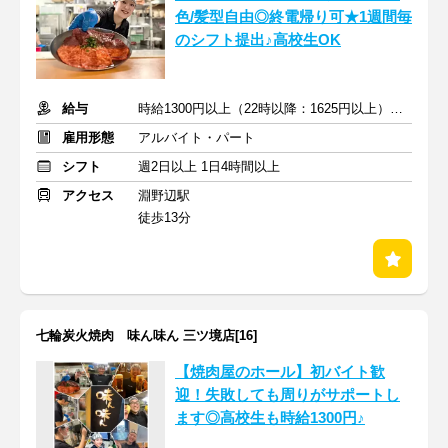
色/髪型自由◎終電帰り可★1週間毎
のシフト提出♪高校生OK
給与
時給1300円以上（22時以降：1625円以上）＋交通費支給
雇用形態
アルバイト・パート
シフト
週2日以上 1日4時間以上
アクセス
淵野辺駅
徒歩13分
七輪炭火焼肉 味ん味ん 三ツ境店[16]
【焼肉屋のホール】初バイト歓
迎！失敗しても周りがサポートし
ます◎高校生も時給1300円♪