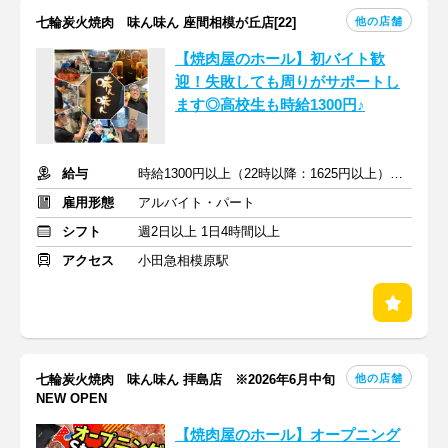
他の店舗
七輪炭火焼肉 味ん味ん 座間相模が丘店[22]
【焼肉屋のホール】初バイト歓
迎！失敗しても周りがサポートし
ます◎高校生も時給1300円♪
給与
時給1300円以上（22時以降：1625円以上）＋交通費支給
雇用形態
アルバイト・パート
シフト
週2日以上 1日4時間以上
アクセス
小田急相模原駅
他の店舗
七輪炭火焼肉 味ん味ん 拝島店 ※2026年6月中旬
NEW OPEN
【焼肉屋のホール】オープニング