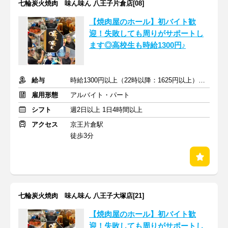
七輪炭火焼肉 味ん味ん 八王子片倉店[08]
【焼肉屋のホール】初バイト歓
迎！失敗しても周りがサポートし
ます◎高校生も時給1300円♪
給与
時給1300円以上（22時以降：1625円以上）＋交通費支給
雇用形態
アルバイト・パート
シフト
週2日以上 1日4時間以上
アクセス
京王片倉駅
徒歩3分
七輪炭火焼肉 味ん味ん 八王子大塚店[21]
【焼肉屋のホール】初バイト歓
迎！失敗しても周りがサポートし