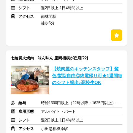
シフト
週2日以上 1日4時間以上
アクセス
南林間駅
徒歩6分
七輪炭火焼肉 味ん味ん 座間相模が丘店[22]
【焼肉屋のキッチンスタッフ】髪
色/髪型自由◎終電帰り可★1週間毎
のシフト提出♪高校生OK
給与
時給1300円以上（22時以降：1625円以上）＋交通費支給
雇用形態
アルバイト・パート
シフト
週2日以上 1日4時間以上
アクセス
小田急相模原駅