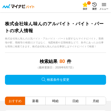
0
保存
履歴
メニュー
株式会社味ん味んのアルバイト・バイト・パー
トの求人情報
株式会社味ん味んの人気バイト・アルバイト・パートを探すならマイナビバイト。勤務
地や駅、職種等の検索だけではなく、地図検索や定期検索などで、条件にあったお仕事
を簡単に検索できます。株式会社味ん味んのお仕事探しはマイナビバイトで検索！
80
検索結果
件
（最終更新日：2026年8月7日）
検索条件を変更
おすすめ
新着
時給
日給
月給