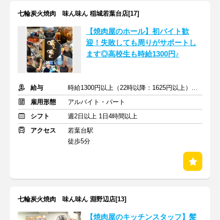
七輪炭火焼肉 味ん味ん 稲城若葉台店[17]
【焼肉屋のホール】初バイト歓
迎！失敗しても周りがサポートし
ます◎高校生も時給1300円♪
給与
時給1300円以上（22時以降：1625円以上）＋交通費支給
雇用形態
アルバイト・パート
シフト
週2日以上 1日4時間以上
アクセス
若葉台駅
徒歩5分
七輪炭火焼肉 味ん味ん 淵野辺店[13]
【焼肉屋のキッチンスタッフ】髪