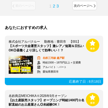
1
2
3
前のページへ
次のページへ
あなたにおすすめの求人
株式会社アルバクルー 勤務地：豊田市 【001】
【スポーツ大会運営スタッフ】激レア／短期＆日払い
OK◎昼働くより涼しくて効率いい！？
名鉄三河線
越戸駅
時給1500～1875円以上＋交通費
アルバイト・パート
愛知県豊田市
応募終了日：
8月18日
名鉄商店MEICHIKA※2026年9月オープン
【お土産販売スタッフ】オープニング時給1400円☆名
駅直結のお土産屋さん◎未経験OK！