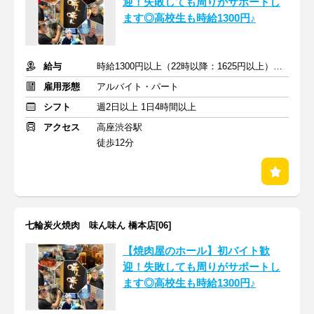
迎！失敗しても周りがサポートし
ます◎高校生も時給1300円♪
給与
時給1300円以上（22時以降：1625円以上）＋交通費支給
雇用形態
アルバイト・パート
シフト
週2日以上 1日4時間以上
アクセス
高座渋谷駅
徒歩12分
七輪炭火焼肉 味ん味ん 橋本店[06]
【焼肉屋のホール】初バイト歓
迎！失敗しても周りがサポートし
ます◎高校生も時給1300円♪