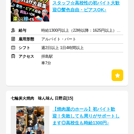
スタッフ☆高校性の初バイト大歓
迎◎髪色自由・ピアスOK♪
給与
時給1300円以上（22時以降：1625円以上）＋交通費支給
雇用形態
アルバイト・パート
シフト
週2日以上 1日4時間以上
アクセス
拝島駅
車7分
七輪炭火焼肉 味ん味ん 日野店[15]
【焼肉屋のホール】初バイト歓
迎！失敗しても周りがサポートし
ます◎高校生も時給1300円♪