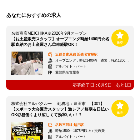
あなたにおすすめの求人
名鉄商店MEICHIKA※2026年9月オープン
【お土産販売スタッフ】オープニング時給1400円☆名
駅直結のお土産屋さん◎未経験OK！
近鉄名古屋線
近鉄名古屋駅
オープニング：時給1400円 通常：時給1200円～＋交通費全額支給
アルバイト・パート
愛知県名古屋市
応募終了日：
8月9日
あと
1
日
株式会社アルバクルー 勤務地：豊田市 【001】
【スポーツ大会運営スタッフ】激レア／短期＆日払い
OK◎昼働くより涼しくて効率いい！？
名鉄三河線
越戸駅
時給1500～1875円以上＋交通費
アルバイト・パート