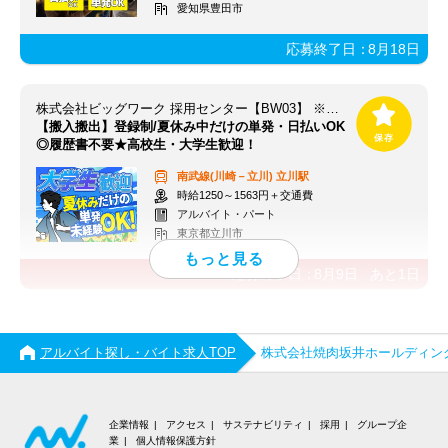
愛知県豊田市
応募終了日：
8月18日
株式会社ビッグワーク 採用センター【BW03】 ※立川エリア
【搬入搬出】登録制/夏休み中だけの単発・日払いOK
◎履歴書不要★高校生・大学生歓迎！
南武線(川崎－立川)
立川駅
時給1250～1563円＋交通費
アルバイト・パート
東京都立川市
応募終了日：
8月9日
あと
1
日
アルバイト探し・バイト求人TOP
株式会社焼肉坂井ホールディン
企業情報
アクセス
サステナビリティ
採用
グループ企
業
個人情報保護方針