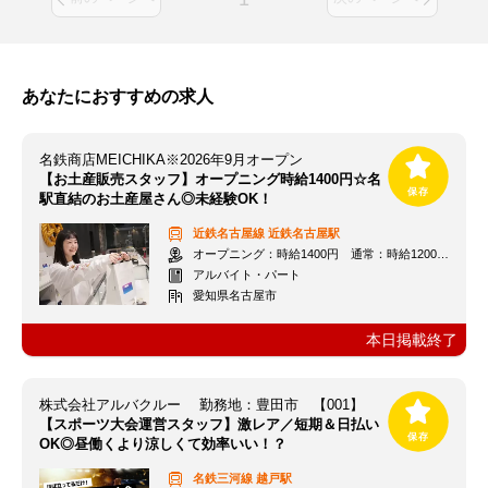
あなたにおすすめの求人
名鉄商店MEICHIKA※2026年9月オープン
【お土産販売スタッフ】オープニング時給1400円☆名
駅直結のお土産屋さん◎未経験OK！
近鉄名古屋線
近鉄名古屋駅
オープニング：時給1400円 通常：時給1200円～＋交通費全額支給
アルバイト・パート
愛知県名古屋市
本日掲載終了
株式会社アルバクルー 勤務地：豊田市 【001】
【スポーツ大会運営スタッフ】激レア／短期＆日払い
OK◎昼働くより涼しくて効率いい！？
名鉄三河線
越戸駅