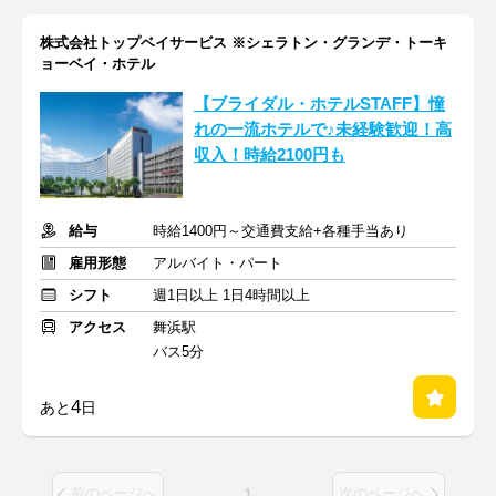
株式会社トップベイサービス ※シェラトン・グランデ・トーキ
ョーベイ・ホテル
【ブライダル・ホテルSTAFF】憧
れの一流ホテルで♪未経験歓迎！高
収入！時給2100円も
給与
時給1400円～交通費支給+各種手当あり
雇用形態
アルバイト・パート
シフト
週1日以上 1日4時間以上
アクセス
舞浜駅
バス5分
4
あと
日
1
前のページへ
次のページへ