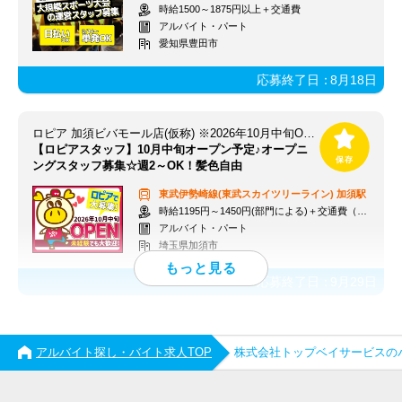
時給1500～1875円以上＋交通費
アルバイト・パート
愛知県豊田市
応募終了日：
8月18日
ロピア 加須ビバモール店(仮称) ※2026年10月中旬OPEN予定
【ロピアスタッフ】10月中旬オープン予定♪オープニ
ングスタッフ募集☆週2～OK！髪色自由
東武伊勢崎線(東武スカイツリーライン)
加須駅
時給1195円～1450円(部門による)＋交通費（社内規定）
アルバイト・パート
埼玉県加須市
応募終了日：
9月29日
アルバイト探し・バイト求人TOP
株式会社トップベイサービスの