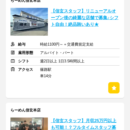
らーめん信玄本店
【信玄スタッフ】リニューアルオ
ープン後の綺麗な店舗で募集♪シフ
ト自由！絶品賄いあり★
給与
時給1100円～＋交通費規定支給
雇用形態
アルバイト・パート
シフト
週2日以上 1日3.5時間以上
アクセス
篠路駅
車14分
らーめん信玄本店
【信玄スタッフ】月収25万円以上
も可能！？フルタイムスタッフ募