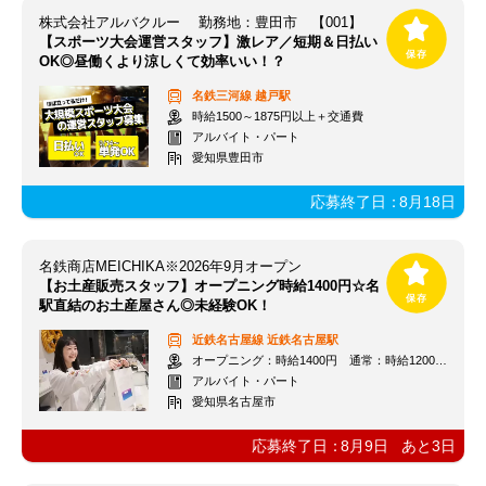
株式会社アルバクルー 勤務地：豊田市 【001】
【スポーツ大会運営スタッフ】激レア／短期＆日払い
OK◎昼働くより涼しくて効率いい！？
名鉄三河線
越戸駅
時給1500～1875円以上＋交通費
アルバイト・パート
愛知県豊田市
応募終了日：
8月18日
名鉄商店MEICHIKA※2026年9月オープン
【お土産販売スタッフ】オープニング時給1400円☆名
駅直結のお土産屋さん◎未経験OK！
近鉄名古屋線
近鉄名古屋駅
オープニング：時給1400円 通常：時給1200円～＋交通費全額支給
アルバイト・パート
愛知県名古屋市
応募終了日：
8月9日
あと
3
日