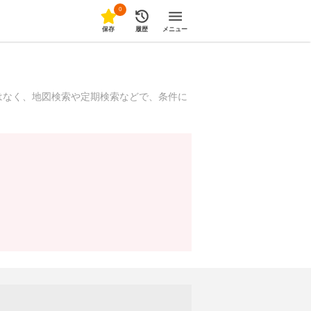
0
保存
履歴
メニュー
はなく、地図検索や定期検索などで、条件に