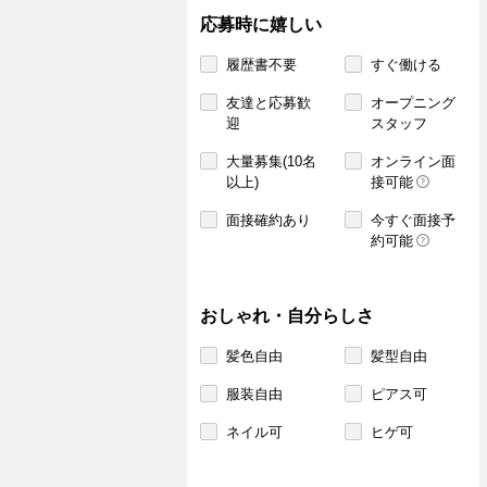
応募時に嬉しい
履歴書不要
すぐ働ける
友達と応募歓
オープニング
迎
スタッフ
大量募集(10名
オンライン面
以上)
接可能
面接確約あり
今すぐ面接予
約可能
おしゃれ・自分らしさ
髪色自由
髪型自由
服装自由
ピアス可
ネイル可
ヒゲ可