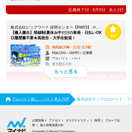
応募終了日：
8月9日
あと
2
日
株式会社ビッグワーク 採用センター【BW03】 ※立川エリア
【搬入搬出】登録制/夏休み中だけの単発・日払いOK
◎履歴書不要★高校生・大学生歓迎！
南武線(川崎－立川)
立川駅
時給1250～1563円＋交通費
アルバイト・パート
東京都立川市
応募終了日：
8月9日
あと
2
日
アルバイト探し・バイト求人TOP
株式会社オノウエのバイト・ア
企業情報
アクセス
サステナビリティ
採用
グループ企
業
個人情報保護方針
Copyright © Mynavi Corporation