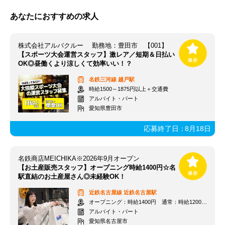
あなたにおすすめの求人
株式会社アルバクルー 勤務地：豊田市 【001】
【スポーツ大会運営スタッフ】激レア／短期＆日払い
OK◎昼働くより涼しくて効率いい！？
名鉄三河線
越戸駅
時給1500～1875円以上＋交通費
アルバイト・パート
愛知県豊田市
応募終了日：
8月18日
名鉄商店MEICHIKA※2026年9月オープン
【お土産販売スタッフ】オープニング時給1400円☆名
駅直結のお土産屋さん◎未経験OK！
近鉄名古屋線
近鉄名古屋駅
オープニング：時給1400円 通常：時給1200円～＋交通費全額支給
アルバイト・パート
愛知県名古屋市