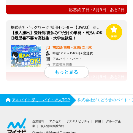
応募終了日：
8月9日
あと
2
日
株式会社ビッグワーク 採用センター【BW03】 ※立川エリア
【搬入搬出】登録制/夏休み中だけの単発・日払いOK
◎履歴書不要★高校生・大学生歓迎！
南武線(川崎－立川)
立川駅
時給1250～1563円＋交通費
アルバイト・パート
東京都立川市
応募終了日：
8月9日
あと
2
日
アルバイト探し・バイト求人TOP
株式会社がくどう舎のバイト・
企業情報
アクセス
サステナビリティ
採用
グループ企
業
個人情報保護方針
Copyright © Mynavi Corporation