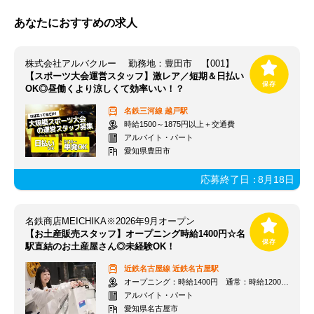
あなたにおすすめの求人
株式会社アルバクルー 勤務地：豊田市 【001】
【スポーツ大会運営スタッフ】激レア／短期＆日払い
OK◎昼働くより涼しくて効率いい！？
名鉄三河線
越戸駅
時給1500～1875円以上＋交通費
アルバイト・パート
愛知県豊田市
応募終了日：
8月18日
名鉄商店MEICHIKA※2026年9月オープン
【お土産販売スタッフ】オープニング時給1400円☆名
駅直結のお土産屋さん◎未経験OK！
近鉄名古屋線
近鉄名古屋駅
オープニング：時給1400円 通常：時給1200円～＋交通費全額支給
アルバイト・パート
愛知県名古屋市