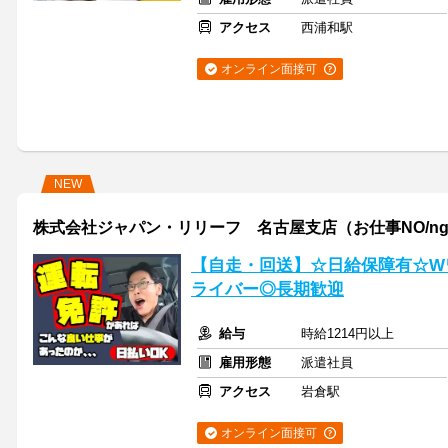
アクセス
西浦和駅
オンライン面接可
NEW
株式会社ジャパン・リリーフ 名古屋支店（お仕事NO/ngdrm
【自走・回送】☆日給保障有☆W
ライバー◎長期歓迎
給与
時給1214円以上
雇用形態
派遣社員
アクセス
岩倉駅
オンライン面接可