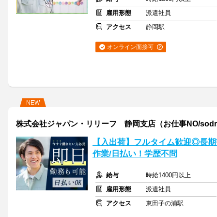
雇用形態
派遣社員
アクセス
静岡駅
オンライン面接可
NEW
株式会社ジャパン・リリーフ 静岡支店（お仕事NO/sodrmn
【入出荷】フルタイム歓迎◎長期
作業/日払い！学歴不問
給与
時給1400円以上
雇用形態
派遣社員
アクセス
東田子の浦駅