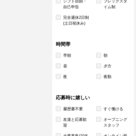
シフト自由・
フレックスタ
自己申告
イム制
完全週休2日制
(土日祝休み)
時間帯
早朝
朝
昼
夕方
夜
夜勤
応募時に嬉しい
履歴書不要
すぐ働ける
友達と応募歓
オープニング
迎
スタッフ
大量募集(10名
オンライン面