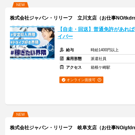
NEW
株式会社ジャパン・リリーフ 立川支店（お仕事NO/tkdrmnl
【自走・回送】普通免許があればO
イバー
給与
時給1400円以上
雇用形態
派遣社員
アクセス
箱根ケ崎駅
オンライン面接可
NEW
株式会社ジャパン・リリーフ 岐阜支店（お仕事NO/gfdrmnl