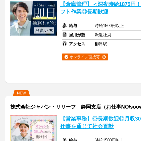
【倉庫管理】＜深夜時給1875円
フト作業◎長期歓迎
給与
時給1500円以上
雇用形態
派遣社員
アクセス
柳津駅
オンライン面接可
NEW
株式会社ジャパン・リリーフ 静岡支店（お仕事NO/soowmn
【営業事務】◎長期歓迎◎月収3
仕事を通じて社会貢献
給与
時給1500円以上