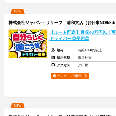
NEW
株式会社ジャパン・リリーフ 浦和支店（お仕事NO/kkdrmn
【ルート配送】月収40万円以上可
ドライバー◎長期◎
給与
時給1800円以上
雇用形態
派遣社員
アクセス
戸田駅
オンライン面接可
NEW