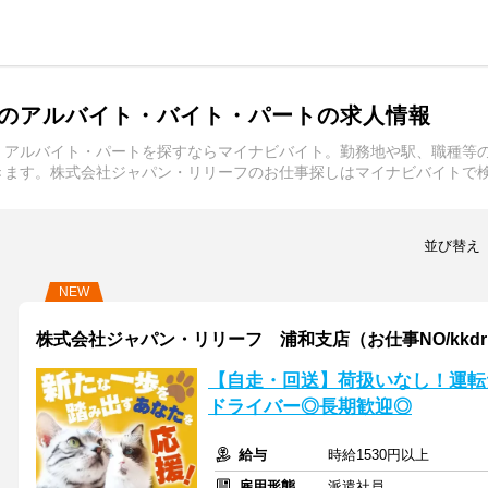
のアルバイト・バイト・パートの求人情報
・アルバイト・パートを探すならマイナビバイト。勤務地や駅、職種等
きます。株式会社ジャパン・リリーフのお仕事探しはマイナビバイトで
並び替え
NEW
株式会社ジャパン・リリーフ 浦和支店（お仕事NO/kkdrmn
【自走・回送】荷扱いなし！運転
ドライバー◎長期歓迎◎
給与
時給1530円以上
雇用形態
派遣社員