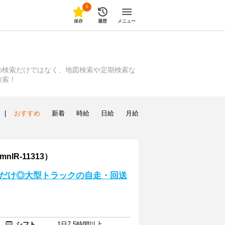
0
保存
履歴
メニュー
の検索だけではなく、地図検索や定期検索な
検索！
|
おすすめ
新着
時給
日給
月給
lR-11313）
だけ◎大型トラックの自走・回送
シフト
1日7.5時間以上