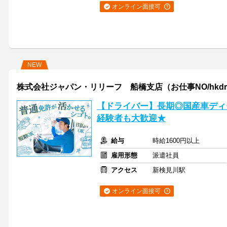
オンライン面接可
NEW
株式会社ジャパン・リリーフ 船橋支店（お仕事NO/hkdrmn
【ドライバー】長期◎国産車ディ
経験者も大歓迎★
給与
時給1600円以上
雇用形態
派遣社員
アクセス
新検見川駅
オンライン面接可