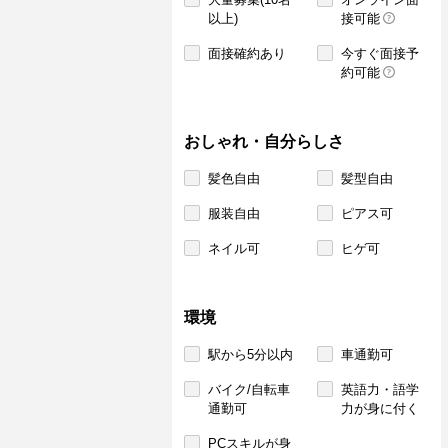
以上)
接可能
面接確約あり
今すぐ面接予
約可能
おしゃれ・自分らしさ
髪色自由
髪型自由
服装自由
ピアス可
ネイル可
ヒゲ可
環境
駅から5分以内
車通勤可
バイク/自転車
英語力・語学
通勤可
力が身に付く
PCスキルが身