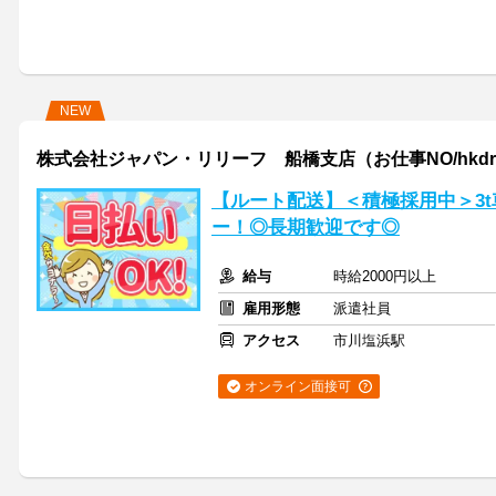
NEW
株式会社ジャパン・リリーフ 船橋支店（お仕事NO/hkdrmn
【ルート配送】＜積極採用中＞3
ー！◎長期歓迎です◎
給与
時給2000円以上
雇用形態
派遣社員
アクセス
市川塩浜駅
オンライン面接可