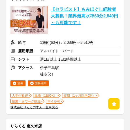
【セラピスト】もみほぐし経験者
大募集！業界最高水準60分2,840円
～も可能です！
給与
1施術(60分)：2,088円～3,510円
雇用形態
アルバイト・パート
シフト
週1日以上 1日1時間以上
アクセス
伊予三島駅
徒歩5分
急募
面接確約
大学生歓迎
単発（1日OK）
短期（1ヶ月以内OK）
副業・Ｗワーク歓迎
ネイル可
株式会社りらくの求人一覧を見る
りらくる 南久米店