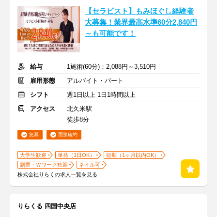
【セラピスト】もみほぐし経験者
大募集！業界最高水準60分2,840円
～も可能です！
給与
1施術(60分)：2,088円～3,510円
雇用形態
アルバイト・パート
シフト
週1日以上 1日1時間以上
アクセス
北久米駅
徒歩8分
急募
面接確約
大学生歓迎
単発（1日OK）
短期（1ヶ月以内OK）
副業・Ｗワーク歓迎
ネイル可
株式会社りらくの求人一覧を見る
りらくる 四国中央店