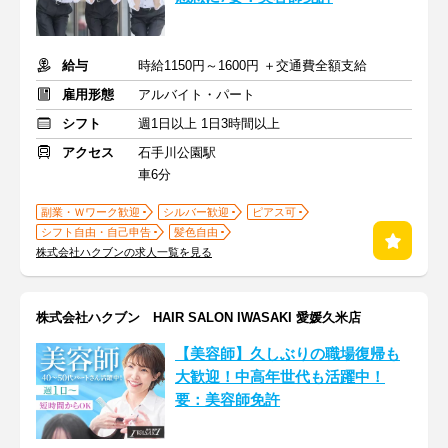
給与
時給1150円～1600円 ＋交通費全額支給
雇用形態
アルバイト・パート
シフト
週1日以上 1日3時間以上
アクセス
石手川公園駅
車6分
副業・Ｗワーク歓迎
シルバー歓迎
ピアス可
シフト自由・自己申告
髪色自由
株式会社ハクブンの求人一覧を見る
株式会社ハクブン HAIR SALON IWASAKI 愛媛久米店
【美容師】久しぶりの職場復帰も
大歓迎！中高年世代も活躍中！
要：美容師免許