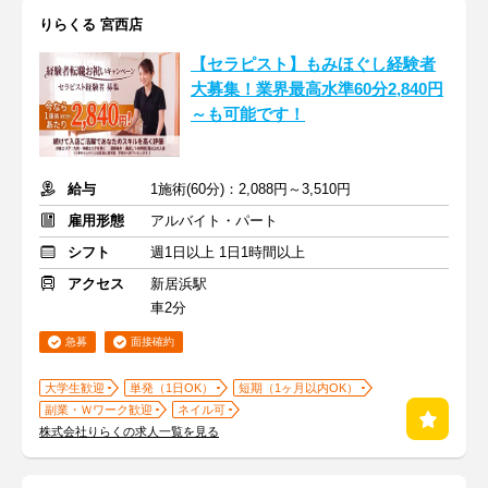
りらくる 宮西店
【セラピスト】もみほぐし経験者
大募集！業界最高水準60分2,840円
～も可能です！
給与
1施術(60分)：2,088円～3,510円
雇用形態
アルバイト・パート
シフト
週1日以上 1日1時間以上
アクセス
新居浜駅
車2分
急募
面接確約
大学生歓迎
単発（1日OK）
短期（1ヶ月以内OK）
副業・Ｗワーク歓迎
ネイル可
株式会社りらくの求人一覧を見る