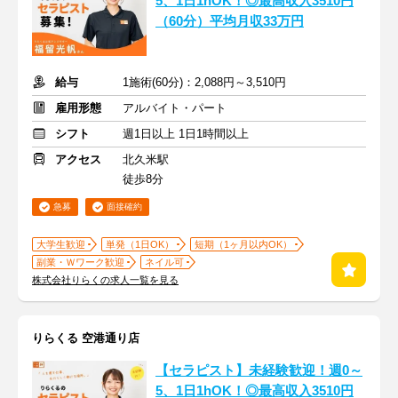
5、1日1hOK！◎最高収入3510円
（60分）平均月収33万円
給与
1施術(60分)：2,088円～3,510円
雇用形態
アルバイト・パート
シフト
週1日以上 1日1時間以上
アクセス
北久米駅
徒歩8分
急募
面接確約
大学生歓迎
単発（1日OK）
短期（1ヶ月以内OK）
副業・Ｗワーク歓迎
ネイル可
株式会社りらくの求人一覧を見る
りらくる 空港通り店
【セラピスト】未経験歓迎！週0～
5、1日1hOK！◎最高収入3510円