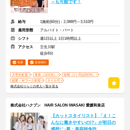
～も可能です！
給与
1施術(60分)：2,088円～3,510円
雇用形態
アルバイト・パート
シフト
週1日以上 1日1時間以上
アクセス
壬生川駅
徒歩8分
急募
面接確約
大学生歓迎
単発（1日OK）
短期（1ヶ月以内OK）
副業・Ｗワーク歓迎
ネイル可
株式会社りらくの求人一覧を見る
株式会社ハクブン HAIR SALON IWASAKI 愛媛和泉店
【カットスタイリスト】「え！こ
んなに働きやすいの!?」が初日の
感想に♪要：美容師免許