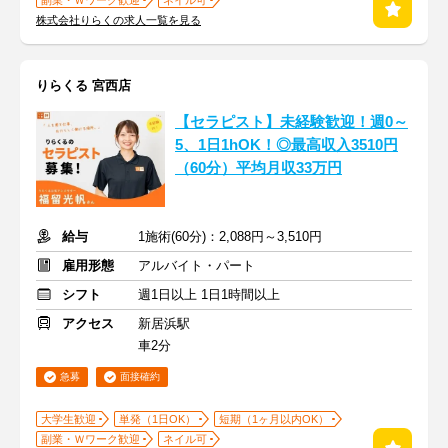
副業・Ｗワーク歓迎
ネイル可
株式会社りらくの求人一覧を見る
りらくる 宮西店
【セラピスト】未経験歓迎！週0～
5、1日1hOK！◎最高収入3510円
（60分）平均月収33万円
給与
1施術(60分)：2,088円～3,510円
雇用形態
アルバイト・パート
シフト
週1日以上 1日1時間以上
アクセス
新居浜駅
車2分
急募
面接確約
大学生歓迎
単発（1日OK）
短期（1ヶ月以内OK）
副業・Ｗワーク歓迎
ネイル可