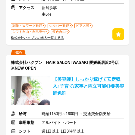
アクセス
新居浜駅
車6分
副業・Ｗワーク歓迎
シルバー歓迎
ピアス可
シフト自由・自己申告
髪色自由
株式会社ハクブンの求人一覧を見る
NEW
株式会社ハクブン HAIR SALON IWASAKI 愛媛新居浜2号店
※NEW OPEN
【美容師】しっかり稼げて安定収
入♪子育て/家事と両立可能◎要美容
師免許
給与
時給1150円～1600円 ＋交通費全額支給
雇用形態
アルバイト・パート
シフト
週1日以上 1日3時間以上