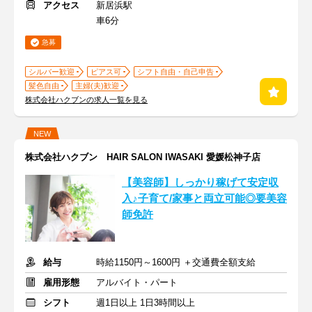
アクセス
新居浜駅
車6分
急募
シルバー歓迎
ピアス可
シフト自由・自己申告
髪色自由
主婦(夫)歓迎
株式会社ハクブンの求人一覧を見る
NEW
株式会社ハクブン HAIR SALON IWASAKI 愛媛松神子店
【美容師】しっかり稼げて安定収
入♪子育て/家事と両立可能◎要美容
師免許
給与
時給1150円～1600円 ＋交通費全額支給
雇用形態
アルバイト・パート
シフト
週1日以上 1日3時間以上