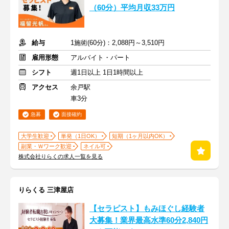
（60分）平均月収33万円
給与
1施術(60分)：2,088円～3,510円
雇用形態
アルバイト・パート
シフト
週1日以上 1日1時間以上
アクセス
余戸駅
車3分
急募
面接確約
大学生歓迎
単発（1日OK）
短期（1ヶ月以内OK）
副業・Ｗワーク歓迎
ネイル可
株式会社りらくの求人一覧を見る
りらくる 三津屋店
【セラピスト】もみほぐし経験者
大募集！業界最高水準60分2,840円