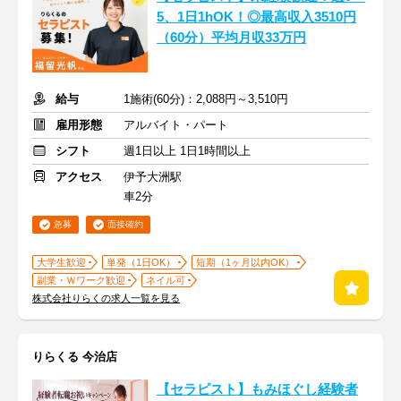
5、1日1hOK！◎最高収入3510円
（60分）平均月収33万円
給与
1施術(60分)：2,088円～3,510円
雇用形態
アルバイト・パート
シフト
週1日以上 1日1時間以上
アクセス
伊予大洲駅
車2分
急募
面接確約
大学生歓迎
単発（1日OK）
短期（1ヶ月以内OK）
副業・Ｗワーク歓迎
ネイル可
株式会社りらくの求人一覧を見る
りらくる 今治店
【セラピスト】もみほぐし経験者