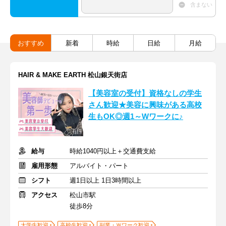
含まない
おすすめ
新着
時給
日給
月給
HAIR & MAKE EARTH 松山銀天街店
【美容室の受付】資格なしの学生
さん歓迎★美容に興味がある高校
生もOK◎週1～Wワークに♪
給与
時給1040円以上＋交通費支給
雇用形態
アルバイト・パート
シフト
週1日以上 1日3時間以上
アクセス
松山市駅
徒歩8分
大学生歓迎
高校生歓迎
副業・Ｗワーク歓迎