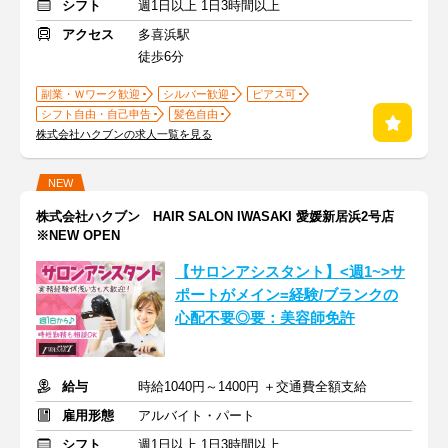
シフト
週1日以上 1日3時間以上
アクセス
多喜浜駅
徒歩6分
副業・Ｗワーク歓迎
シルバー歓迎
ピアス可
シフト自由・自己申告
髪色自由
株式会社ハクブンの求人一覧を見る
NEW
株式会社ハクブン HAIR SALON IWASAKI 愛媛新居浜2号店
※NEW OPEN
【サロンアシスタント】<週1~>サ
ポートがメイン=経験/ブランクの
心配不要◎要：美容師免許
給与
時給1040円～1400円 ＋交通費全額支給
雇用形態
アルバイト・パート
シフト
週1日以上 1日3時間以上