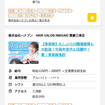
車7分
副業・Ｗワーク歓迎
シルバー歓迎
ピアス可
シフト自由・自己申告
髪色自由
株式会社ハクブンの求人一覧を見る
株式会社ハクブン HAIR SALON IWASAKI 愛媛三津店
【美容師】久しぶりの職場復帰も
大歓迎！中高年世代も活躍中！
要：美容師免許
給与
時給1150円～1600円 ＋交通費全額支給
雇用形態
アルバイト・パート
シフト
週1日以上 1日3時間以上
アクセス
三津駅
徒歩14分