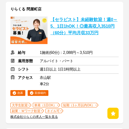
りらくる 問屋町店
【セラピスト】未経験歓迎！週0～
5、1日1hOK！◎最高収入3510円
（60分）平均月収33万円
給与
1施術(60分)：2,088円～3,510円
雇用形態
アルバイト・パート
シフト
週1日以上 1日1時間以上
アクセス
衣山駅
車2分
急募
面接確約
大学生歓迎
単発（1日OK）
短期（1ヶ月以内OK）
副業・Ｗワーク歓迎
ネイル可
株式会社りらくの求人一覧を見る