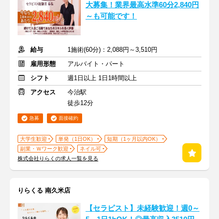
大募集！業界最高水準60分2,840円
～も可能です！
給与
1施術(60分)：2,088円～3,510円
雇用形態
アルバイト・パート
シフト
週1日以上 1日1時間以上
アクセス
今治駅
徒歩12分
急募
面接確約
大学生歓迎
単発（1日OK）
短期（1ヶ月以内OK）
副業・Ｗワーク歓迎
ネイル可
株式会社りらくの求人一覧を見る
りらくる 南久米店
【セラピスト】未経験歓迎！週0～