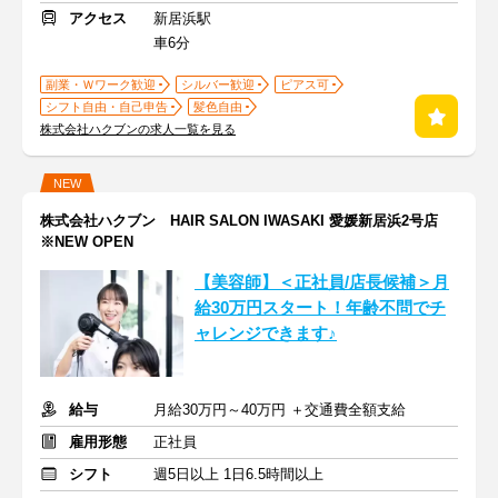
アクセス
新居浜駅
車6分
副業・Ｗワーク歓迎
シルバー歓迎
ピアス可
シフト自由・自己申告
髪色自由
株式会社ハクブンの求人一覧を見る
NEW
株式会社ハクブン HAIR SALON IWASAKI 愛媛新居浜2号店
※NEW OPEN
【美容師】＜正社員/店長候補＞月
給30万円スタート！年齢不問でチ
ャレンジできます♪
給与
月給30万円～40万円 ＋交通費全額支給
雇用形態
正社員
シフト
週5日以上 1日6.5時間以上