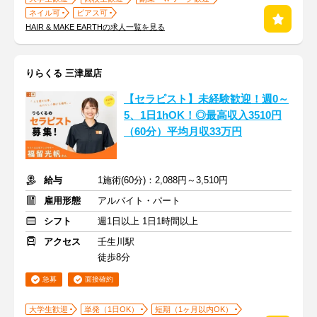
ネイル可
ピアス可
HAIR & MAKE EARTHの求人一覧を見る
りらくる 三津屋店
【セラピスト】未経験歓迎！週0～
5、1日1hOK！◎最高収入3510円
（60分）平均月収33万円
給与
1施術(60分)：2,088円～3,510円
雇用形態
アルバイト・パート
シフト
週1日以上 1日1時間以上
アクセス
壬生川駅
徒歩8分
急募
面接確約
大学生歓迎
単発（1日OK）
短期（1ヶ月以内OK）