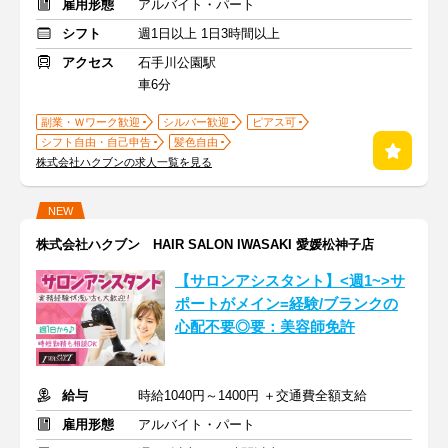
雇用形態
アルバイト・パート
シフト
週1日以上 1日3時間以上
アクセス
石手川公園駅
車6分
副業・Ｗワーク歓迎
シルバー歓迎
ピアス可
シフト自由・自己申告
髪色自由
株式会社ハクブンの求人一覧を見る
NEW
株式会社ハクブン HAIR SALON IWASAKI 愛媛松神子店
【サロンアシスタント】<週1~>サ
ポートがメイン=経験/ブランクの
心配不要◎要：美容師免許
給与
時給1040円～1400円 ＋交通費全額支給
雇用形態
アルバイト・パート