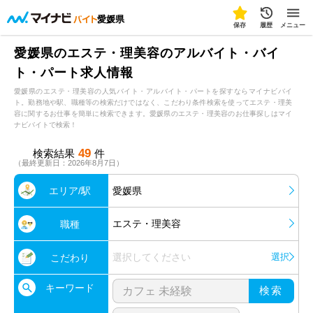
愛媛県
保存
履歴
メニュー
愛媛県のエステ・理美容のアルバイト・バイ
ト・パート求人情報
愛媛県のエステ・理美容の人気バイト・アルバイト・パートを探すならマイナビバイ
ト。勤務地や駅、職種等の検索だけではなく、こだわり条件検索を使ってエステ・理美
容に関するお仕事を簡単に検索できます。愛媛県のエステ・理美容のお仕事探しはマイ
ナビバイトで検索！
49
検索結果
件
（最終更新日：2026年8月7日）
エリア/駅
愛媛県
エステ・理美容
職種
選択してください
選択
こだわり
キーワード
検索