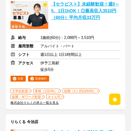
【セラピスト】未経験歓迎！週0～
5、1日1hOK！◎最高収入3510円
（60分）平均月収33万円
給与
1施術(60分)：2,088円～3,510円
雇用形態
アルバイト・パート
シフト
週1日以上 1日1時間以上
アクセス
伊予三島駅
徒歩5分
急募
面接確約
大学生歓迎
単発（1日OK）
短期（1ヶ月以内OK）
副業・Ｗワーク歓迎
ネイル可
株式会社りらくの求人一覧を見る
りらくる 今治店