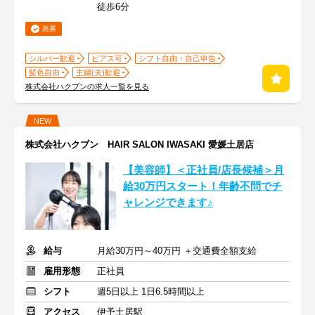
徒歩6分
急募
シルバー歓迎
ピアス可
シフト自由・自己申告
髪色自由
主婦(夫)歓迎
株式会社ハクブンの求人一覧を見る
NEW
株式会社ハクブン HAIR SALON IWASAKI 愛媛土居店
【美容師】＜正社員/店長候補＞月
給30万円スタート！年齢不問でチ
ャレンジできます♪
給与
月給30万円～40万円 ＋交通費全額支給
雇用形態
正社員
シフト
週5日以上 1日6.5時間以上
アクセス
伊予土居駅