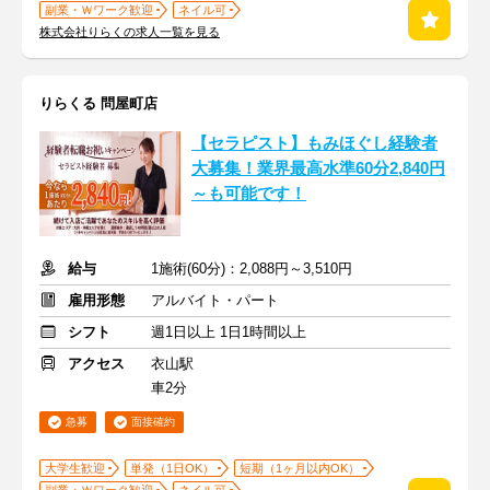
副業・Ｗワーク歓迎
ネイル可
株式会社りらくの求人一覧を見る
りらくる 問屋町店
【セラピスト】もみほぐし経験者
大募集！業界最高水準60分2,840円
～も可能です！
給与
1施術(60分)：2,088円～3,510円
雇用形態
アルバイト・パート
シフト
週1日以上 1日1時間以上
アクセス
衣山駅
車2分
急募
面接確約
大学生歓迎
単発（1日OK）
短期（1ヶ月以内OK）