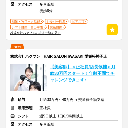
アクセス
多喜浜駅
徒歩6分
副業・Ｗワーク歓迎
シルバー歓迎
ピアス可
シフト自由・自己申告
髪色自由
株式会社ハクブンの求人一覧を見る
NEW
株式会社ハクブン HAIR SALON IWASAKI 愛媛松神子店
【美容師】＜正社員/店長候補＞月
給30万円スタート！年齢不問でチ
ャレンジできます♪
給与
月給30万円～40万円 ＋交通費全額支給
雇用形態
正社員
シフト
週5日以上 1日6.5時間以上
アクセス
多喜浜駅