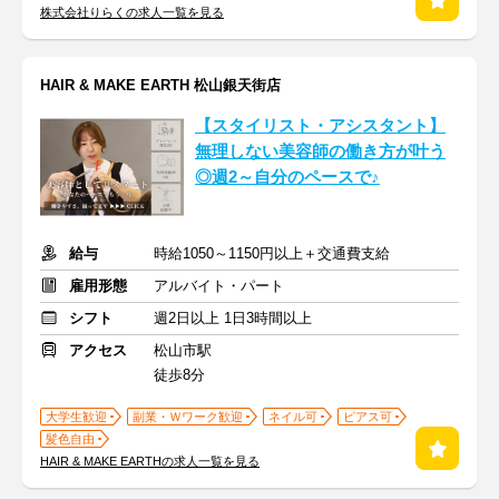
株式会社りらくの求人一覧を見る
HAIR & MAKE EARTH 松山銀天街店
【スタイリスト・アシスタント】
無理しない美容師の働き方が叶う
◎週2～自分のペースで♪
給与
時給1050～1150円以上＋交通費支給
雇用形態
アルバイト・パート
シフト
週2日以上 1日3時間以上
アクセス
松山市駅
徒歩8分
大学生歓迎
副業・Ｗワーク歓迎
ネイル可
ピアス可
髪色自由
HAIR & MAKE EARTHの求人一覧を見る