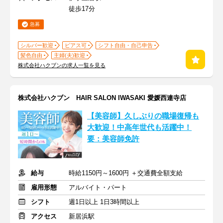
徒歩17分
急募
シルバー歓迎
ピアス可
シフト自由・自己申告
髪色自由
主婦(夫)歓迎
株式会社ハクブンの求人一覧を見る
株式会社ハクブン HAIR SALON IWASAKI 愛媛西連寺店
【美容師】久しぶりの職場復帰も
大歓迎！中高年世代も活躍中！
要：美容師免許
給与
時給1150円～1600円 ＋交通費全額支給
雇用形態
アルバイト・パート
シフト
週1日以上 1日3時間以上
アクセス
新居浜駅