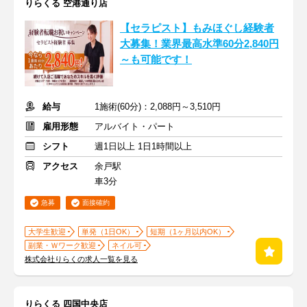
りらくる 空港通り店
【セラピスト】もみほぐし経験者
大募集！業界最高水準60分2,840円
～も可能です！
給与
1施術(60分)：2,088円～3,510円
雇用形態
アルバイト・パート
シフト
週1日以上 1日1時間以上
アクセス
余戸駅
車3分
急募
面接確約
大学生歓迎
単発（1日OK）
短期（1ヶ月以内OK）
副業・Ｗワーク歓迎
ネイル可
株式会社りらくの求人一覧を見る
りらくる 四国中央店