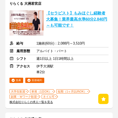
りらくる 大洲若宮店
【セラピスト】もみほぐし経験者
大募集！業界最高水準60分2,840円
～も可能です！
給与
1施術(60分)：2,088円～3,510円
雇用形態
アルバイト・パート
シフト
週1日以上 1日1時間以上
アクセス
伊予大洲駅
車2分
急募
面接確約
大学生歓迎
単発（1日OK）
短期（1ヶ月以内OK）
副業・Ｗワーク歓迎
ネイル可
株式会社りらくの求人一覧を見る