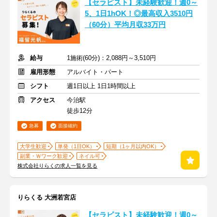
【セラピスト】未経験歓迎！週0～
5、1日1hOK！◎最高収入3510円
（60分）平均月収33万円
給与
1施術(60分)：2,088円～3,510円
雇用形態
アルバイト・パート
シフト
週1日以上 1日1時間以上
アクセス
今治駅
徒歩12分
急募
面接確約
大学生歓迎
単発（1日OK）
短期（1ヶ月以内OK）
副業・Ｗワーク歓迎
ネイル可
株式会社りらくの求人一覧を見る
りらくる 大洲若宮店
【セラピスト】未経験歓迎！週0～