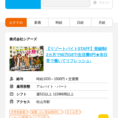
含まない
おすすめ
新着
時給
日給
月給
株式会社シアーズ
【リゾートバイトSTAFF】登録制/
2カ月で50万GET!生活費0円★非日
常で働いてリフレッシュ♪
給与
時給1033～1500円＋交通費
雇用形態
アルバイト・パート
シフト
週5日以上 1日8時間以上
アクセス
松山市駅
大学生歓迎
短期（1ヶ月以内OK）
ネイル可
シルバー歓迎
ピアス可