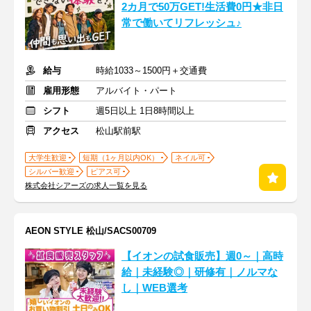
2カ月で50万GET!生活費0円★非日
常で働いてリフレッシュ♪
給与
時給1033～1500円＋交通費
雇用形態
アルバイト・パート
シフト
週5日以上 1日8時間以上
アクセス
松山駅前駅
大学生歓迎
短期（1ヶ月以内OK）
ネイル可
シルバー歓迎
ピアス可
株式会社シアーズの求人一覧を見る
AEON STYLE 松山/SACS00709
【イオンの試食販売】週0～｜高時
給｜未経験◎｜研修有｜ノルマな
し｜WEB選考