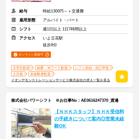
給与
時給1300円～＋交通費
雇用形態
アルバイト・パート
シフト
週1日以上 1日7時間以上
アクセス
いよ立花駅
徒歩9分
オンライン面接可
大学生歓迎
副業・Ｗワーク歓迎
シフト自由・自己申告
土日祝
未経験者歓迎
イオンデモンストレーションサービス株式会社の求人一覧を見る
株式会社パワーシフト ※お仕事No：AE0616247370_渡邊
【ＮＨＫスタッフ】ＮＨＫ受信料
の手続きについて案内◎営業未経
験OK