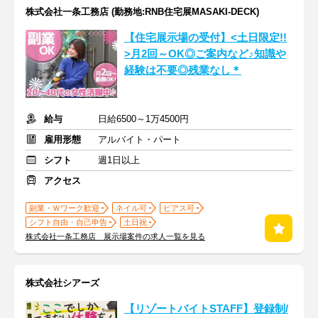
株式会社一条工務店 (勤務地:RNB住宅展MASAKI-DECK)
【住宅展示場の受付】<土日限定!!
>月2回～OK◎ご案内など♪知識や
経験は不要◎残業なし＊
給与
日給6500～1万4500円
雇用形態
アルバイト・パート
シフト
週1日以上
アクセス
副業・Ｗワーク歓迎
ネイル可
ピアス可
シフト自由・自己申告
土日祝
株式会社一条工務店 展示場案件の求人一覧を見る
株式会社シアーズ
【リゾートバイトSTAFF】登録制/