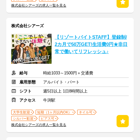
株式会社シアーズの求人一覧を見る
株式会社シアーズ
【リゾートバイトSTAFF】登録制/
2カ月で50万GET!生活費0円★非日
常で働いてリフレッシュ♪
給与
時給1033～1500円＋交通費
雇用形態
アルバイト・パート
シフト
週5日以上 1日8時間以上
アクセス
牛渕駅
大学生歓迎
短期（1ヶ月以内OK）
ネイル可
シルバー歓迎
ピアス可
株式会社シアーズの求人一覧を見る