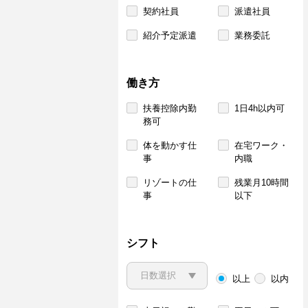
契約社員
派遣社員
紹介予定派遣
業務委託
働き方
扶養控除内勤
1日4h以内可
務可
体を動かす仕
在宅ワーク・
事
内職
リゾートの仕
残業月10時間
事
以下
シフト
以上
以内