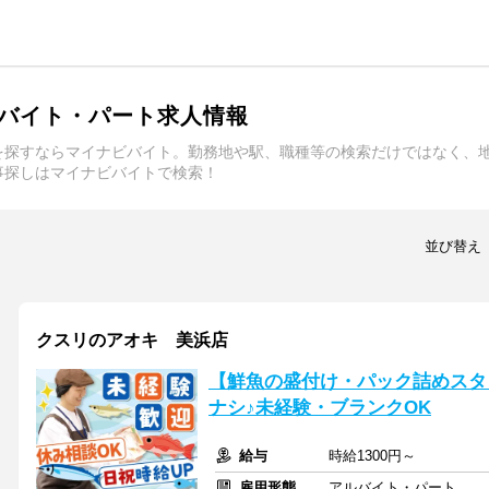
バイト・パート求人情報
を探すならマイナビバイト。勤務地や駅、職種等の検索だけではなく、
事探しはマイナビバイトで検索！
並び替え
クスリのアオキ 美浜店
【鮮魚の盛付け・パック詰めスタ
ナシ♪未経験・ブランクOK
給与
時給1300円～
雇用形態
アルバイト・パート