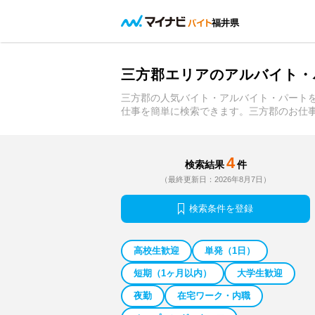
福井県
三方郡エリアのアルバイト・
三方郡の人気バイト・アルバイト・パート
仕事を簡単に検索できます。三方郡のお仕
4
検索結果
件
（最終更新日：2026年8月7日）
検索条件を登録
高校生歓迎
単発（1日）
短期（1ヶ月以内）
大学生歓迎
夜勤
在宅ワーク・内職