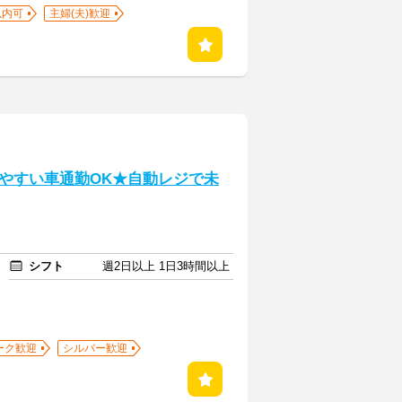
以内可
主婦(夫)歓迎
やすい車通勤OK★自動レジで未
シフト
週2日以上 1日3時間以上
ーク歓迎
シルバー歓迎