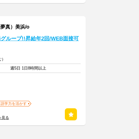
夢真）美浜/o
ループ!!昇給年2回/WEB面接可
む）
週5日 1日8時間以上
・語学力を活かす
を見る