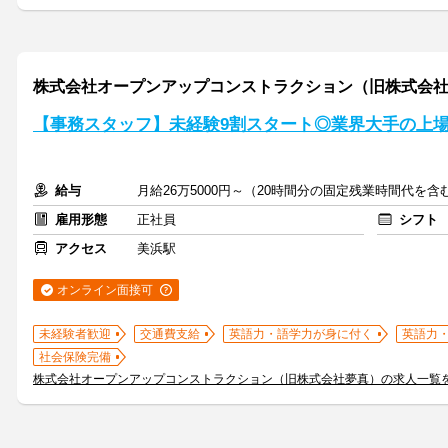
株式会社オープンアップコンストラクション（旧株式会社
【事務スタッフ】未経験9割スタート◎業界大手の上場グ
給与
月給26万5000円～（20時間分の固定残業時間代を含
雇用形態
正社員
シフト
アクセス
美浜駅
オンライン面接可
未経験者歓迎
交通費支給
英語力・語学力が身に付く
英語力
社会保険完備
株式会社オープンアップコンストラクション（旧株式会社夢真）の求人一覧