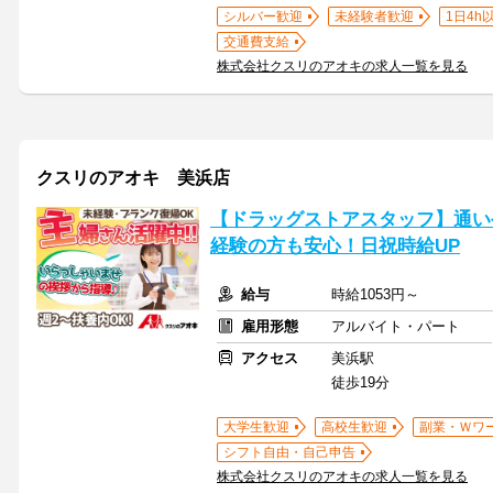
シルバー歓迎
未経験者歓迎
1日4h
交通費支給
株式会社クスリのアオキの求人一覧を見る
クスリのアオキ 美浜店
【ドラッグストアスタッフ】通い
経験の方も安心！日祝時給UP
給与
時給1053円～
雇用形態
アルバイト・パート
アクセス
美浜駅
徒歩19分
大学生歓迎
高校生歓迎
副業・Ｗワ
シフト自由・自己申告
株式会社クスリのアオキの求人一覧を見る