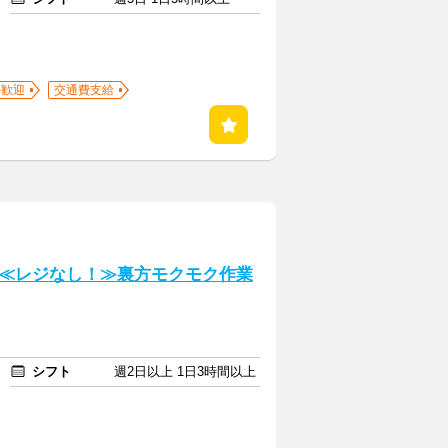
)歓迎
交通費支給
≪レジなし！≫裏方モクモク作業
シフト
週2日以上 1日3時間以上