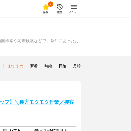
0
保存
履歴
メニュー
地図検索や定期検索などで、条件にあったお
|
おすすめ
新着
時給
日給
月給
ッフ】＼裏方モクモク作業／接客
シフト
週5日 1日5時間以上