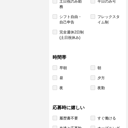
土日祝のみ勤
平日のみ可
務
シフト自由・
フレックスタ
自己申告
イム制
完全週休2日制
(土日祝休み)
時間帯
早朝
朝
昼
夕方
夜
夜勤
応募時に嬉しい
履歴書不要
すぐ働ける