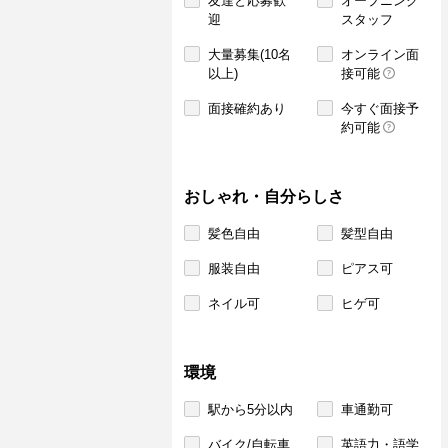
友達と応募歓
オープニング
迎
スタッフ
大量募集(10名
オンライン面
以上)
接可能
面接確約あり
今すぐ面接予
約可能
おしゃれ・自分らしさ
髪色自由
髪型自由
服装自由
ピアス可
ネイル可
ヒゲ可
環境
駅から5分以内
車通勤可
バイク/自転車
英語力・語学