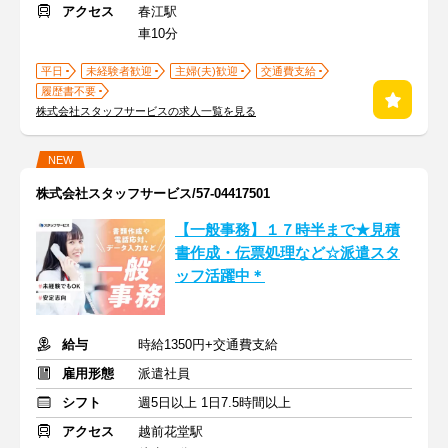
アクセス
春江駅
車10分
平日
未経験者歓迎
主婦(夫)歓迎
交通費支給
履歴書不要
株式会社スタッフサービスの求人一覧を見る
NEW
株式会社スタッフサービス/57-04417501
【一般事務】１７時半まで★見積
書作成・伝票処理など☆派遣スタ
ッフ活躍中＊
給与
時給1350円+交通費支給
雇用形態
派遣社員
シフト
週5日以上 1日7.5時間以上
アクセス
越前花堂駅