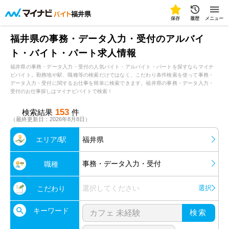
福井県
保存
履歴
メニュー
福井県の事務・データ入力・受付のアルバイ
ト・バイト・パート求人情報
福井県の事務・データ入力・受付の人気バイト・アルバイト・パートを探すならマイナ
ビバイト。勤務地や駅、職種等の検索だけではなく、こだわり条件検索を使って事務・
データ入力・受付に関するお仕事を簡単に検索できます。福井県の事務・データ入力・
受付のお仕事探しはマイナビバイトで検索！
153
検索結果
件
（最終更新日：2026年8月8日）
エリア/駅
福井県
事務・データ入力・受付
職種
選択してください
選択
こだわり
キーワード
検索