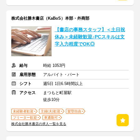
株式会社勝木書店（KaBoS）本部・外商部
【書店の事務スタッフ】＜土日祝
休み＞未経験歓迎♪PCスキルは文
字入力程度でOK◎
給与
時給 1053円
雇用形態
アルバイト・パート
シフト
週5日 1日6.5時間以上
アクセス
まつもと町屋駅
徒歩10分
未経験者歓迎
主婦(夫)歓迎
髪型自由
フリーター歓迎
車通勤可
株式会社勝木書店の求人一覧を見る