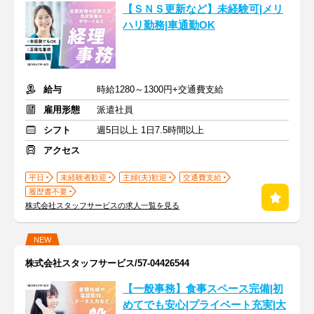
【ＳＮＳ更新など】未経験可|メリ
ハリ勤務|車通勤OK
給与
時給1280～1300円+交通費支給
雇用形態
派遣社員
シフト
週5日以上 1日7.5時間以上
アクセス
平日
未経験者歓迎
主婦(夫)歓迎
交通費支給
履歴書不要
株式会社スタッフサービスの求人一覧を見る
NEW
株式会社スタッフサービス/57-04426544
【一般事務】食事スペース完備|初
めてでも安心|プライベート充実|大