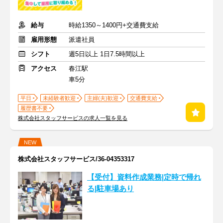
給与
時給1350～1400円+交通費支給
雇用形態
派遣社員
シフト
週5日以上 1日7.5時間以上
アクセス
春江駅
車5分
平日
未経験者歓迎
主婦(夫)歓迎
交通費支給
履歴書不要
株式会社スタッフサービスの求人一覧を見る
NEW
株式会社スタッフサービス/36-04353317
【受付】資料作成業務|定時で帰れ
る|駐車場あり