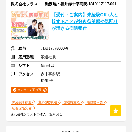
株式会社ソラスト 勤務地：福井赤十字病院/1810117117-001
【受付・ご案内】未経験OK♪人と
接することが好き◎笑顔や気配り
が活きる病院受付
給与
月給17万5000円
雇用形態
派遣社員
シフト
週5日以上
アクセス
赤十字前駅
徒歩7分
オンライン面接可
未経験者歓迎
主婦(夫)歓迎
交通費支給
履歴書不要
社会保険完備
株式会社ソラストの求人一覧を見る