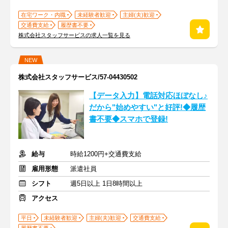
在宅ワーク・内職
未経験者歓迎
主婦(夫)歓迎
交通費支給
履歴書不要
株式会社スタッフサービスの求人一覧を見る
NEW
株式会社スタッフサービス/57-04430502
【データ入力】電話対応ほぼなし♪
だから"始めやすい"と好評!◆履歴
書不要◆スマホで登録!
給与
時給1200円+交通費支給
雇用形態
派遣社員
シフト
週5日以上 1日8時間以上
アクセス
平日
未経験者歓迎
主婦(夫)歓迎
交通費支給