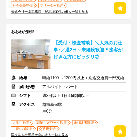
社会保険完備
フリーター歓迎
株式会社一条工務店 展示場案件の求人一覧を見る
おおわだ眼科
【受付・検査補助】＼人気のお仕
事♪／週2日～未経験歓迎＊接客が
好きな方にピッタリ◎
給与
時給1100 ～1200円以上＋別途交通費一部支給
雇用形態
アルバイト・パート
シフト
週2日以上 1日3.5時間以上
アクセス
越前新保駅
車6分
大学生歓迎
副業・Ｗワーク歓迎
未経験者歓迎
主婦(夫)歓迎
交通費支給
医療法人社団岳大会の求人一覧を見る