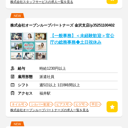
株式会社スタッフサービスの求人一覧を見る
NEW
株式会社オープンループパートナーズ 金沢支店/p35251100402
【一般事務】＜未経験歓迎＞官公
庁の総務事務◆土日祝休み
給与
時給1230円以上
雇用形態
派遣社員
シフト
週5日以上 1日8時間以上
アクセス
福井駅
ネイル可
シルバー歓迎
ピアス可
ヒゲ可
平日
株式会社オープンループパートナーズの求人一覧を見る
NEW