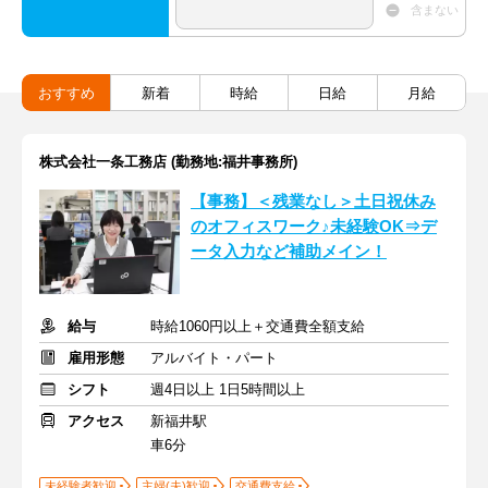
含まない
おすすめ
新着
時給
日給
月給
株式会社一条工務店 (勤務地:福井事務所)
【事務】＜残業なし＞土日祝休み
のオフィスワーク♪未経験OK⇒デ
ータ入力など補助メイン！
給与
時給1060円以上＋交通費全額支給
雇用形態
アルバイト・パート
シフト
週4日以上 1日5時間以上
アクセス
新福井駅
車6分
未経験者歓迎
主婦(夫)歓迎
交通費支給