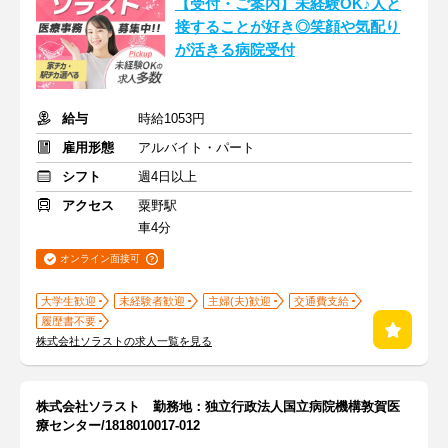
【受付・ご案内】未経験OK♪人と
接することが好き◎笑顔や気配り
が活きる病院受付
給与
時給1053円
雇用形態
アルバイト・パート
シフト
週4日以上
アクセス
粟野駅
車4分
オンライン面接可
大学生歓迎
未経験者歓迎
主婦(夫)歓迎
交通費支給
履歴書不要
株式会社ソラストの求人一覧を見る
株式会社ソラスト 勤務地：独立行政法人国立病院機構敦賀医
療センター/1818010017-012