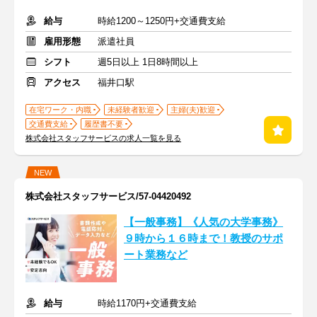
給与
時給1200～1250円+交通費支給
雇用形態
派遣社員
シフト
週5日以上 1日8時間以上
アクセス
福井口駅
在宅ワーク・内職
未経験者歓迎
主婦(夫)歓迎
交通費支給
履歴書不要
株式会社スタッフサービスの求人一覧を見る
NEW
株式会社スタッフサービス/57-04420492
【一般事務】《人気の大学事務》
９時から１６時まで！教授のサポ
ート業務など
給与
時給1170円+交通費支給