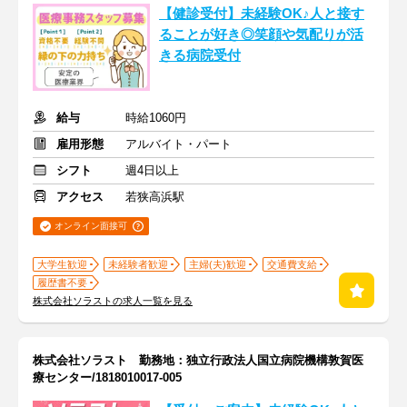
【健診受付】未経験OK♪人と接す
ることが好き◎笑顔や気配りが活
きる病院受付
給与
時給1060円
雇用形態
アルバイト・パート
シフト
週4日以上
アクセス
若狭高浜駅
オンライン面接可
大学生歓迎
未経験者歓迎
主婦(夫)歓迎
交通費支給
履歴書不要
株式会社ソラストの求人一覧を見る
株式会社ソラスト 勤務地：独立行政法人国立病院機構敦賀医
療センター/1818010017-005