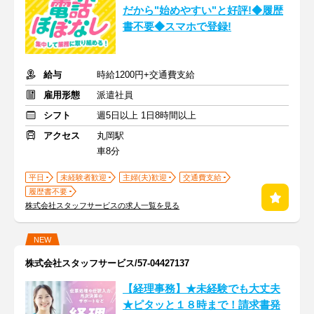
だから"始めやすい"と好評!◆履歴
書不要◆スマホで登録!
給与
時給1200円+交通費支給
雇用形態
派遣社員
シフト
週5日以上 1日8時間以上
アクセス
丸岡駅
車8分
平日
未経験者歓迎
主婦(夫)歓迎
交通費支給
履歴書不要
株式会社スタッフサービスの求人一覧を見る
NEW
株式会社スタッフサービス/57-04427137
【経理事務】★未経験でも大丈夫
★ピタッと１８時まで！請求書発