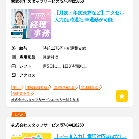
株式会社スタッフサービス/57-04425650
【月次・年次決算など】エクセル
入力|定時退社|車通勤が可能
給与
時給1276円+交通費支給
雇用形態
派遣社員
シフト
週5日以上 1日8時間以上
アクセス
平日
未経験者歓迎
主婦(夫)歓迎
交通費支給
履歴書不要
株式会社スタッフサービスの求人一覧を見る
NEW
株式会社スタッフサービス/57-04418239
【データ入力】電話対応ほぼなし♪