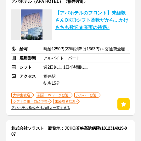
アパホテル（APA HOTEL）〈福井片町〉
【アパホテルのフロント】未経験
さんOK◎シフト柔軟だから…かけ
もちも歓迎★充実の待遇♪
給与
時給1250円(22時以降は1563円)＋交通費全額支給
雇用形態
アルバイト・パート
シフト
週2日以上 1日4時間以上
アクセス
福井駅
徒歩15分
大学生歓迎
副業・Ｗワーク歓迎
シルバー歓迎
シフト自由・自己申告
未経験者歓迎
アパホテル株式会社の求人一覧を見る
株式会社ソラスト 勤務地：JCHO若狭高浜病院/1812314019-0
07