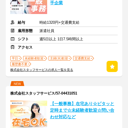
手企業
給与
時給1320円+交通費支給
雇用形態
派遣社員
シフト
週5日以上 1日7.5時間以上
アクセス
平日
未経験者歓迎
主婦(夫)歓迎
交通費支給
履歴書不要
株式会社スタッフサービスの求人一覧を見る
NEW
株式会社スタッフサービス/57-04431051
【一般事務】在宅あり☆ピタッと
定時まで☆未経験者歓迎☆問い合
わせ対応など