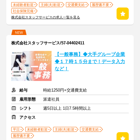
未経験者歓迎
主婦(夫)歓迎
交通費支給
履歴書不要
社会保険完備
株式会社スタッフサービスの求人一覧を見る
NEW
株式会社スタッフサービス/57-04402411
【一般事務】◆大手グループ企業
◆１７時１５分まで！データ入力
など！
給与
時給1250円+交通費支給
雇用形態
派遣社員
シフト
週5日以上 1日7.5時間以上
アクセス
平日
未経験者歓迎
主婦(夫)歓迎
交通費支給
履歴書不要