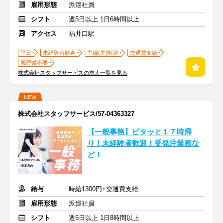
雇用形態
派遣社員
シフト
週5日以上 1日6時間以上
アクセス
福井口駅
平日
未経験者歓迎
主婦(夫)歓迎
交通費支給
履歴書不要
株式会社スタッフサービスの求人一覧を見る
NEW
株式会社スタッフサービス/57-04363327
【一般事務】ピタッと１７時帰
り！未経験者歓迎！受発注業務な
ど！
給与
時給1300円+交通費支給
雇用形態
派遣社員
シフト
週5日以上 1日8時間以上