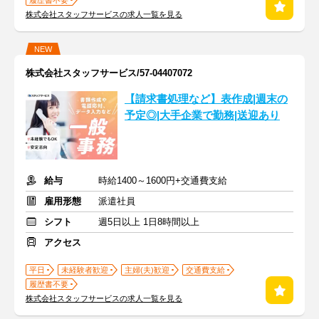
履歴書不要
株式会社スタッフサービスの求人一覧を見る
NEW
株式会社スタッフサービス/57-04407072
【請求書処理など】表作成|週末の
予定◎|大手企業で勤務|送迎あり
給与
時給1400～1600円+交通費支給
雇用形態
派遣社員
シフト
週5日以上 1日8時間以上
アクセス
平日
未経験者歓迎
主婦(夫)歓迎
交通費支給
履歴書不要
株式会社スタッフサービスの求人一覧を見る