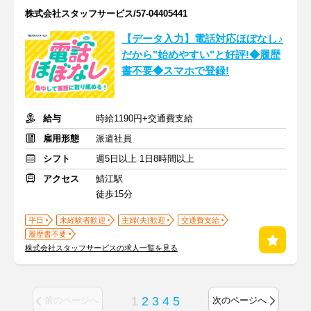
株式会社スタッフサービス/57-04405441
【データ入力】電話対応ほぼなし♪
だから"始めやすい"と好評!◆履歴
書不要◆スマホで登録!
給与
時給1190円+交通費支給
雇用形態
派遣社員
シフト
週5日以上 1日8時間以上
アクセス
鯖江駅
徒歩15分
平日
未経験者歓迎
主婦(夫)歓迎
交通費支給
履歴書不要
株式会社スタッフサービスの求人一覧を見る
1
2
3
4
5
前のページへ
次のページへ