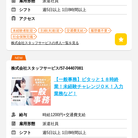
雇用形態
派遣社員
シフト
週5日以上 1日8時間以上
アクセス
未経験者歓迎
主婦(夫)歓迎
交通費支給
履歴書不要
社会保険完備
株式会社スタッフサービスの求人一覧を見る
NEW
株式会社スタッフサービス/57-04407081
【一般事務】ピタッと１８時終
業！未経験チャレンジＯＫ！入力
業務など！
給与
時給1200円+交通費支給
雇用形態
派遣社員
シフト
週5日以上 1日8時間以上