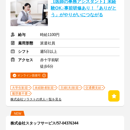
【医師の事務アシスタント】未経
験OK♪事前研修あり！「ありがと
う」がやりがいにつながる
給与
時給1100円
雇用形態
派遣社員
シフト
週5日以上
アクセス
赤十字前駅
徒歩6分
オンライン面接可
大学生歓迎
未経験者歓迎
主婦(夫)歓迎
交通費支給
履歴書不要
株式会社ソラストの求人一覧を見る
NEW
株式会社スタッフサービス/57-04376344