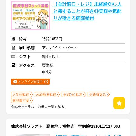
【会計窓口・レジ】未経験OK♪人
と接することが好き◎笑顔や気配
りが活きる病院受付
給与
時給1053円
雇用形態
アルバイト・パート
シフト
週4日以上
アクセス
粟野駅
車4分
オンライン面接可
大学生歓迎
未経験者歓迎
主婦(夫)歓迎
交通費支給
履歴書不要
株式会社ソラストの求人一覧を見る
株式会社ソラスト 勤務地：福井赤十字病院/1810117117-003