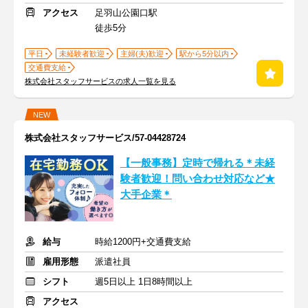
アクセス
足羽山公園口駅
徒歩5分
平日
未経験者歓迎
主婦(夫)歓迎
駅から5分以内
交通費支給
株式会社スタッフサービスの求人一覧を見る
NEW
株式会社スタッフサービス/57-04428724
【一般事務】定時で帰れる＊未経
験者歓迎！問い合わせ対応など★
大手企業＊
給与
時給1200円+交通費支給
雇用形態
派遣社員
シフト
週5日以上 1日8時間以上
アクセス