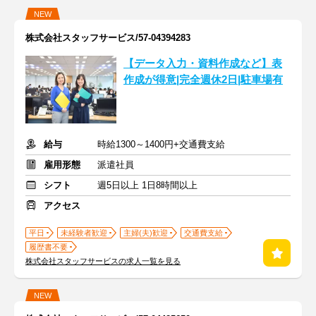
NEW
株式会社スタッフサービス/57-04394283
【データ入力・資料作成など】表
作成が得意|完全週休2日|駐車場有
給与
時給1300～1400円+交通費支給
雇用形態
派遣社員
シフト
週5日以上 1日8時間以上
アクセス
平日
未経験者歓迎
主婦(夫)歓迎
交通費支給
履歴書不要
株式会社スタッフサービスの求人一覧を見る
NEW