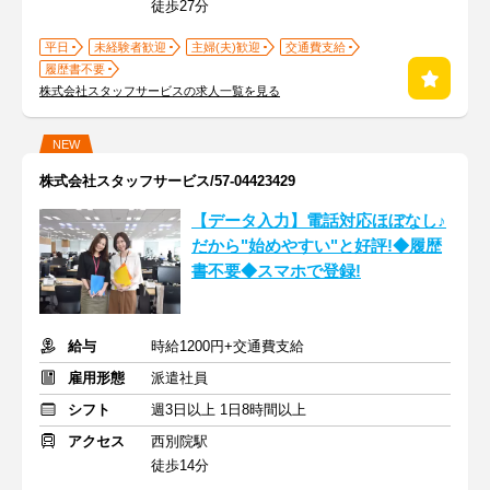
徒歩27分
平日
未経験者歓迎
主婦(夫)歓迎
交通費支給
履歴書不要
株式会社スタッフサービスの求人一覧を見る
NEW
株式会社スタッフサービス/57-04423429
【データ入力】電話対応ほぼなし♪
だから"始めやすい"と好評!◆履歴
書不要◆スマホで登録!
給与
時給1200円+交通費支給
雇用形態
派遣社員
シフト
週3日以上 1日8時間以上
アクセス
西別院駅
徒歩14分