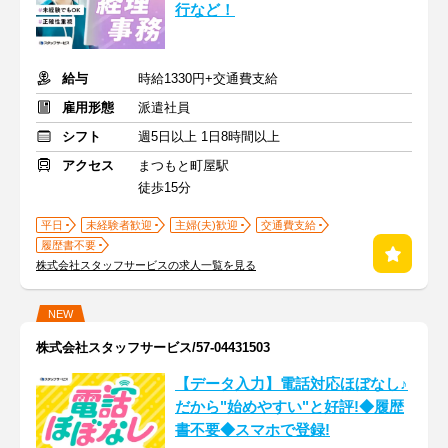
行など！
給与
時給1330円+交通費支給
雇用形態
派遣社員
シフト
週5日以上 1日8時間以上
アクセス
まつもと町屋駅
徒歩15分
平日
未経験者歓迎
主婦(夫)歓迎
交通費支給
履歴書不要
株式会社スタッフサービスの求人一覧を見る
NEW
株式会社スタッフサービス/57-04431503
【データ入力】電話対応ほぼなし♪
だから"始めやすい"と好評!◆履歴
書不要◆スマホで登録!