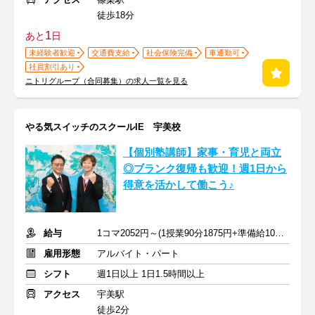
徒歩18分
1
あと
日
未経験者歓迎
交通費支給
社会保険完備
車通勤可
社員割引あり
ニトリグループ（合同募集）の求人一覧を見る
やる気スイッチのスクールIE 宇美校
【個別塾講師】家事・育児と両立
◎ブランク復帰も歓迎！週1日から
得意を活かして働こう♪
給与
1コマ2052円～(1授業90分1875円+準備給10分177円) ※交通費支給
雇用形態
アルバイト・パート
シフト
週1日以上 1日1.5時間以上
アクセス
宇美駅
徒歩2分