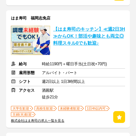
はま寿司 福岡志免店
【はま寿司のキッチン】≪週2日3H
≫からOK！部活や趣味とも両立◎
料理スキル0でも歓迎♪
給与
時給1190円＋曜日手当(土日祝+70円)
雇用形態
アルバイト・パート
シフト
週2日以上 1日3時間以上
アクセス
酒殿駅
徒歩21分
大学生歓迎
高校生歓迎
未経験者歓迎
1日4h以内可
主婦(夫)歓迎
株式会社はま寿司の求人一覧を見る