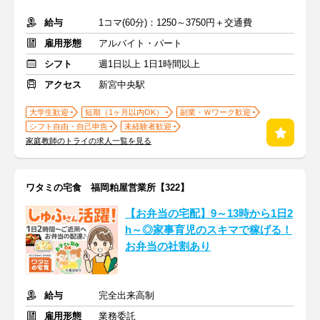
給与
1コマ(60分)：1250～3750円＋交通費
雇用形態
アルバイト・パート
シフト
週1日以上 1日1時間以上
アクセス
新宮中央駅
大学生歓迎
短期（1ヶ月以内OK）
副業・Ｗワーク歓迎
シフト自由・自己申告
未経験者歓迎
家庭教師のトライの求人一覧を見る
ワタミの宅食 福岡粕屋営業所【322】
【お弁当の宅配】9～13時から1日2
h～◎家事育児のスキマで稼げる！
お弁当の社割あり
給与
完全出来高制
雇用形態
業務委託