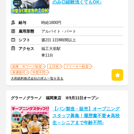
のみ◎経験浅くてもOK♪
給与
時給1800円
雇用形態
アルバイト・パート
シフト
週2日 1日8時間以上
アクセス
福工大前駅
車11分
副業・Ｗワーク歓迎
土日祝
フリーター歓迎
車通勤可
学歴不問
大和紙料株式会社の求人一覧を見る
グラーノグラーノ 福岡東店 ※9月11日オープン
【パン製造・販売】オープニング
スタッフ募集！履歴書不要★高校
生～シニアまで年齢不問♪