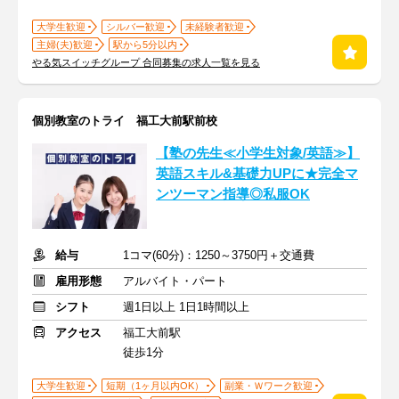
大学生歓迎
シルバー歓迎
未経験者歓迎
主婦(夫)歓迎
駅から5分以内
やる気スイッチグループ 合同募集の求人一覧を見る
個別教室のトライ 福工大前駅前校
【塾の先生≪小学生対象/英語≫】
英語スキル&基礎力UPに★完全マ
ンツーマン指導◎私服OK
給与
1コマ(60分)：1250～3750円＋交通費
雇用形態
アルバイト・パート
シフト
週1日以上 1日1時間以上
アクセス
福工大前駅
徒歩1分
大学生歓迎
短期（1ヶ月以内OK）
副業・Ｗワーク歓迎