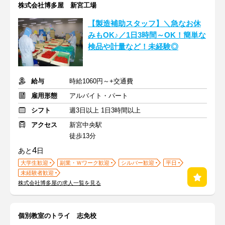
株式会社博多屋 新宮工場
【製造補助スタッフ】＼急なお休
みもOK♪／1日3時間～OK！簡単な
検品や計量など！未経験◎
給与
時給1060円～+交通費
雇用形態
アルバイト・パート
シフト
週3日以上 1日3時間以上
アクセス
新宮中央駅
徒歩13分
4
あと
日
大学生歓迎
副業・Ｗワーク歓迎
シルバー歓迎
平日
未経験者歓迎
株式会社博多屋の求人一覧を見る
個別教室のトライ 志免校