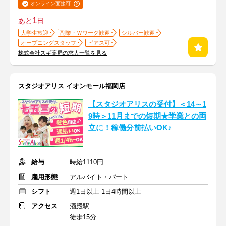
オンライン面接可
1
あと
日
大学生歓迎
副業・Ｗワーク歓迎
シルバー歓迎
オープニングスタッフ
ピアス可
株式会社スギ薬局の求人一覧を見る
スタジオアリス イオンモール福岡店
【スタジオアリスの受付】＜14～1
9時＞11月までの短期★学業との両
立に！稼働分前払いOK♪
給与
時給1110円
雇用形態
アルバイト・パート
シフト
週1日以上 1日4時間以上
アクセス
酒殿駅
徒歩15分