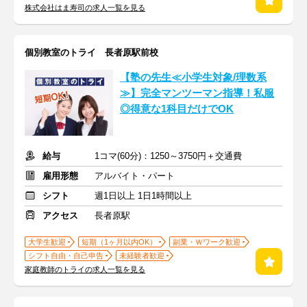
株式会社はま寿司の求人一覧を見る
個別教室のトライ 長者原駅前校
【塾の先生≪小学生対象/理数系
≫】完全マンツーマン指導！私服
◎得意な1科目だけでOK
給与
1コマ(60分)：1250～3750円＋交通費
雇用形態
アルバイト・パート
シフト
週1日以上 1日1時間以上
アクセス
長者原駅
大学生歓迎
短期（1ヶ月以内OK）
副業・Ｗワーク歓迎
シフト自由・自己申告
未経験者歓迎
家庭教師のトライの求人一覧を見る