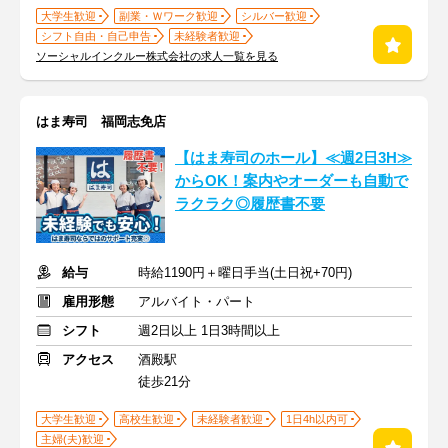
大学生歓迎
副業・Ｗワーク歓迎
シルバー歓迎
シフト自由・自己申告
未経験者歓迎
ソーシャルインクルー株式会社の求人一覧を見る
はま寿司 福岡志免店
【はま寿司のホール】≪週2日3H≫
からOK！案内やオーダーも自動で
ラクラク◎履歴書不要
給与
時給1190円＋曜日手当(土日祝+70円)
雇用形態
アルバイト・パート
シフト
週2日以上 1日3時間以上
アクセス
酒殿駅
徒歩21分
大学生歓迎
高校生歓迎
未経験者歓迎
1日4h以内可
主婦(夫)歓迎