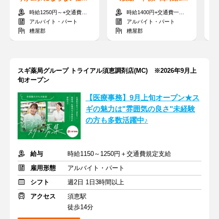
事、あります＞インセン
0円★びっくりドンキーの
仕
時給1250円～+交通費支給
時給1400円+交通費一部支給
支給あり！知識不要★
製造工場で働こう！
し
アルバイト・パート
アルバイト・パート
糟屋郡
糟屋郡
スギ薬局グループ トライアル須恵調剤店(MC) ※2026年9月上
旬オープン
【医療事務】9月上旬オープン★ス
ギの魅力は"雰囲気の良さ"未経験
の方も多数活躍中♪
給与
時給1150～1250円＋交通費規定支給
雇用形態
アルバイト・パート
シフト
週2日 1日3時間以上
アクセス
須恵駅
徒歩14分