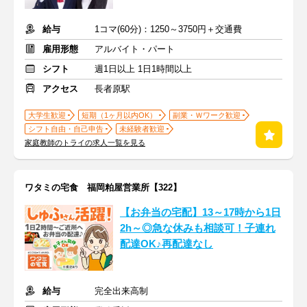
給与
1コマ(60分)：1250～3750円＋交通費
雇用形態
アルバイト・パート
シフト
週1日以上 1日1時間以上
アクセス
長者原駅
大学生歓迎
短期（1ヶ月以内OK）
副業・Ｗワーク歓迎
シフト自由・自己申告
未経験者歓迎
家庭教師のトライの求人一覧を見る
ワタミの宅食 福岡粕屋営業所【322】
【お弁当の宅配】13～17時から1日
2h～◎急な休みも相談可！子連れ
配達OK♪再配達なし
給与
完全出来高制