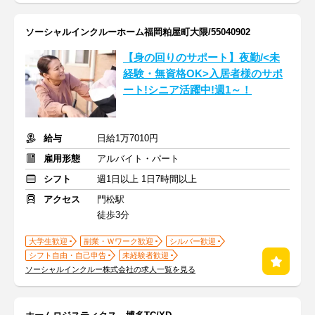
ソーシャルインクルーホーム福岡粕屋町大隈/55040902
【身の回りのサポート】夜勤/<未
経験・無資格OK>入居者様のサポ
ート!シニア活躍中!週1～！
給与
日給1万7010円
雇用形態
アルバイト・パート
シフト
週1日以上 1日7時間以上
アクセス
門松駅
徒歩3分
大学生歓迎
副業・Ｗワーク歓迎
シルバー歓迎
シフト自由・自己申告
未経験者歓迎
ソーシャルインクルー株式会社の求人一覧を見る