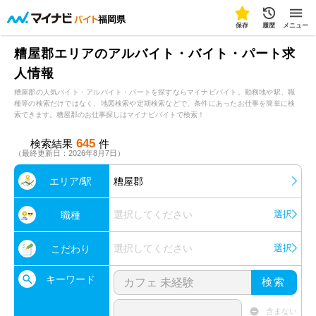
福岡県
保存
履歴
メニュー
糟屋郡エリアのアルバイト・バイト・パート求
人情報
糟屋郡の人気バイト・アルバイト・パートを探すならマイナビバイト。勤務地や駅、職
種等の検索だけではなく、地図検索や定期検索などで、条件にあったお仕事を簡単に検
索できます。糟屋郡のお仕事探しはマイナビバイトで検索！
645
検索結果
件
（最終更新日：2026年8月7日）
エリア/駅
糟屋郡
選択してください
選択
職種
選択してください
選択
こだわり
キーワード
検索
含まない