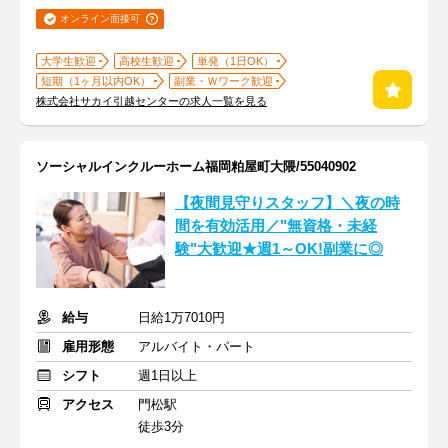
オンライン面接可
大学生歓迎
高校生歓迎
単発（1日OK）
短期（1ヶ月以内OK）
副業・Ｗワーク歓迎
株式会社サカイ引越センターの求人一覧を見る
ソーシャルインクルーホーム福岡粕屋町大隈/55040902
【夜間見守りスタッフ】＼夜の時
間を有効活用／"無資格・未経
験"大歓迎★週1～OK!副業に◎
給与
日給1万7010円
雇用形態
アルバイト・パート
シフト
週1日以上
アクセス
門松駅
徒歩3分