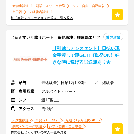
大学生歓迎
副業・Ｗワーク歓迎
シフト自由・自己申告
土日祝
未経験者歓迎
株式会社スタジオアリスの求人一覧を見る
他の店舗
じゅんすい引越サポート ※勤務地：糟屋郡エリア
【引越しアシスタント】日払い現
金手渡しで即GET!《単発OK》好
きな時に稼げる◎送迎あり★
給与
未経験者）日給1万1000円～ ／ 経験者）日給1万3000円～
雇用形態
アルバイト・パート
シフト
週1日以上
アクセス
門松駅
大学生歓迎
単発（1日OK）
短期（1ヶ月以内OK）
副業・Ｗワーク歓迎
シフト自由・自己申告
株式会社じゅんすいの求人一覧を見る