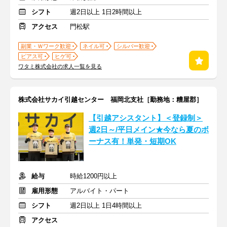
シフト
週2日以上 1日2時間以上
アクセス
門松駅
副業・Ｗワーク歓迎
ネイル可
シルバー歓迎
ピアス可
ヒゲ可
ワタミ株式会社の求人一覧を見る
株式会社サカイ引越センター 福岡北支社［勤務地：糟屋郡］
【引越アシスタント】＜登録制＞
週2日～/平日メイン★今なら夏のボ
ーナス有！単発・短期OK
給与
時給1200円以上
雇用形態
アルバイト・パート
シフト
週2日以上 1日4時間以上
アクセス