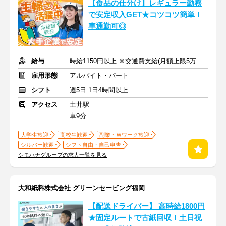
【食品の仕分け】レギュラー勤務
で安定収入GET★コツコツ簡単！
車通勤可◎
給与
時給1150円以上 ※交通費支給(月額上限5万円まで)
雇用形態
アルバイト・パート
シフト
週5日 1日4時間以上
アクセス
土井駅
車9分
大学生歓迎
高校生歓迎
副業・Ｗワーク歓迎
シルバー歓迎
シフト自由・自己申告
シモハナグループの求人一覧を見る
大和紙料株式会社 グリーンセービング福岡
【配送ドライバー】 高時給1800円
★固定ルートで古紙回収！土日祝