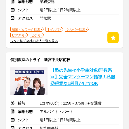
雇用形態
業務委託
シフト
週2日以上 1日2時間以上
アクセス
門松駅
副業・Ｗワーク歓迎
ネイル可
シルバー歓迎
ピアス可
ヒゲ可
ワタミ株式会社の求人一覧を見る
個別教室のトライ 新宮中央駅前校
【塾の先生≪小学生対象/理数系
≫】完全マンツーマン指導！私服
◎得意な1科目だけでOK
給与
1コマ(60分)：1250～3750円＋交通費
雇用形態
アルバイト・パート
シフト
週1日以上 1日1時間以上
アクセス
新宮中央駅