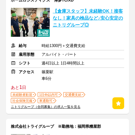
ホームロジスティクス 博多TC/XD
【倉庫スタッフ】未経験OK！接客
なし！家具の検品など♪安心安定の
ニトリグループ◎
給与
時給1300円＋交通費支給
雇用形態
アルバイト・パート
シフト
週4日以上 1日4時間以上
アクセス
篠栗駅
車6分
1
あと
日
未経験者歓迎
1日4h以内可
交通費支給
社会保険完備
車通勤可
ニトリグループ（合同募集）の求人一覧を見る
株式会社トライグループ ※勤務地：福岡県糟屋郡