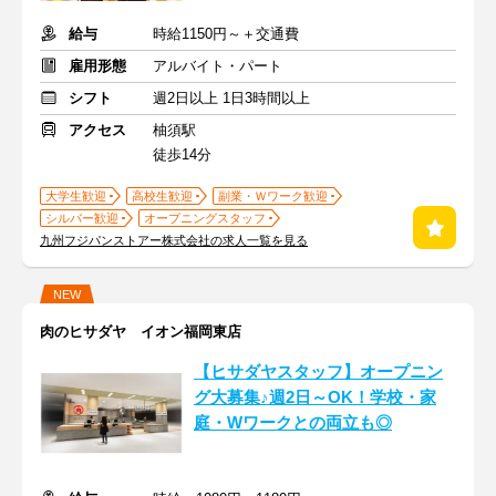
給与
時給1150円～＋交通費
雇用形態
アルバイト・パート
シフト
週2日以上 1日3時間以上
アクセス
柚須駅
徒歩14分
大学生歓迎
高校生歓迎
副業・Ｗワーク歓迎
シルバー歓迎
オープニングスタッフ
九州フジパンストアー株式会社の求人一覧を見る
NEW
肉のヒサダヤ イオン福岡東店
【ヒサダヤスタッフ】オープニン
グ大募集♪週2日～OK！学校・家
庭・Wワークとの両立も◎