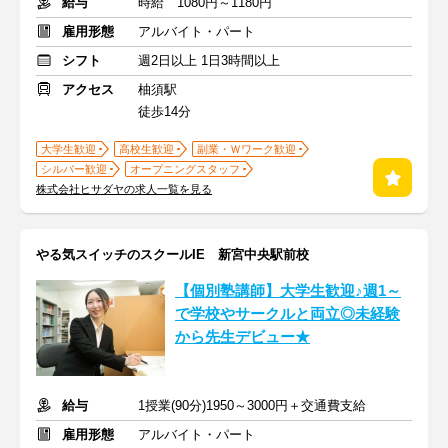
給与
時給 1080円～1180円
雇用形態
アルバイト・パート
シフト
週2日以上 1日3時間以上
アクセス
柚須駅
徒歩14分
大学生歓迎
高校生歓迎
副業・Ｗワーク歓迎
シルバー歓迎
オープニングスタッフ
株式会社ヒサダヤの求人一覧を見る
やる気スイッチのスクールIE 新宮中央駅前校
【個別塾講師】大学生歓迎♪週1～
で学校やサークルと両立◎未経験
から先生デビュー★
給与
1授業(90分)1950～3000円＋交通費支給
雇用形態
アルバイト・パート