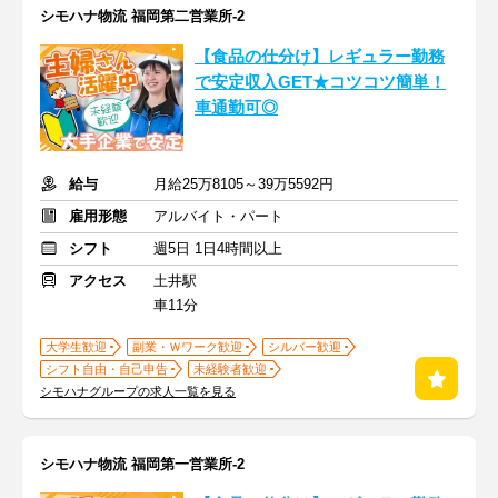
シモハナ物流 福岡第二営業所-2
【食品の仕分け】レギュラー勤務
で安定収入GET★コツコツ簡単！
車通勤可◎
給与
月給25万8105～39万5592円
雇用形態
アルバイト・パート
シフト
週5日 1日4時間以上
アクセス
土井駅
車11分
大学生歓迎
副業・Ｗワーク歓迎
シルバー歓迎
シフト自由・自己申告
未経験者歓迎
シモハナグループの求人一覧を見る
シモハナ物流 福岡第一営業所-2