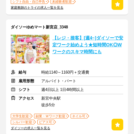
シフト自由・自己申告
未経験者歓迎
家庭教師のトライの求人一覧を見る
ダイソーゆめマート新宮店_3348
【レジ・接客】[週4~]ダイソーで安
定ワーク始めよう★短時間OK◎W
ワークのスキマ時間にも
給与
時給1140～1160円＋交通費
雇用形態
アルバイト・パート
シフト
週4日以上 1日4時間以上
アクセス
新宮中央駅
徒歩5分
大学生歓迎
副業・Ｗワーク歓迎
ネイル可
シルバー歓迎
ピアス可
ダイソーの求人一覧を見る