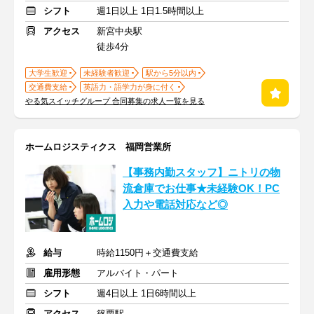
シフト
週1日以上 1日1.5時間以上
アクセス
新宮中央駅
徒歩4分
大学生歓迎
未経験者歓迎
駅から5分以内
交通費支給
英語力・語学力が身に付く
やる気スイッチグループ 合同募集の求人一覧を見る
ホームロジスティクス 福岡営業所
【事務内勤スタッフ】ニトリの物
流倉庫でお仕事★未経験OK！PC
入力や電話対応など◎
給与
時給1150円＋交通費支給
雇用形態
アルバイト・パート
シフト
週4日以上 1日6時間以上
アクセス
篠栗駅