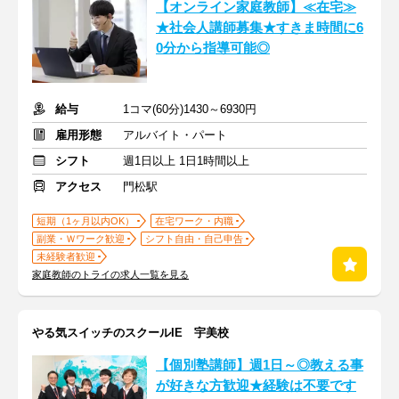
【オンライン家庭教師】≪在宅≫
★社会人講師募集★すきま時間に6
0分から指導可能◎
給与
1コマ(60分)1430～6930円
雇用形態
アルバイト・パート
シフト
週1日以上 1日1時間以上
アクセス
門松駅
短期（1ヶ月以内OK）
在宅ワーク・内職
副業・Ｗワーク歓迎
シフト自由・自己申告
未経験者歓迎
家庭教師のトライの求人一覧を見る
やる気スイッチのスクールIE 宇美校
【個別塾講師】週1日～◎教える事
が好きな方歓迎★経験は不要です