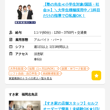
【塾の先生≪小学生対象/国語・社
会≫】＼大学生積極採用中／1科目
だけの指導で◎私服OK！
給与
1コマ(60分)：1250～3750円＋交通費
雇用形態
アルバイト・パート
シフト
週1日以上 1日1時間以上
アクセス
須恵駅
車6分
大学生歓迎
短期（1ヶ月以内OK）
副業・Ｗワーク歓迎
シフト自由・自己申告
未経験者歓迎
家庭教師のトライの求人一覧を見る
すき家 福岡志免店
【すき家の店舗スタッフ】セルフ
オーダーで簡単！未経験OK★1日/