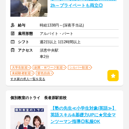
2h～プライベートも両立◎
給与
時給1338円～(深夜手当込)
雇用形態
アルバイト・パート
シフト
週2日以上 1日2時間以上
アクセス
須恵中央駅
車2分
大学生歓迎
副業・Ｗワーク歓迎
シルバー歓迎
未経験者歓迎
髪色自由
すき家の求人一覧を見る
個別教室のトライ 長者原駅前校
【塾の先生≪小学生対象/英語≫】
英語スキル&基礎力UPに★完全マ
ンツーマン指導◎私服OK