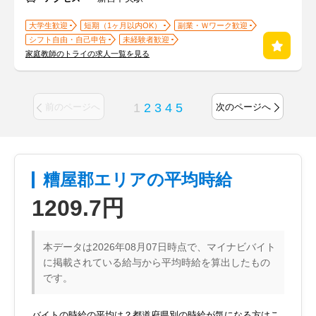
大学生歓迎
短期（1ヶ月以内OK）
副業・Ｗワーク歓迎
シフト自由・自己申告
未経験者歓迎
家庭教師のトライの求人一覧を見る
1
2
3
4
5
前のページへ
次のページへ
糟屋郡エリアの平均時給
1209.7円
本データは2026年08月07日時点で、マイナビバイト
に掲載されている給与から平均時給を算出したもの
です。
バイトの時給の平均は？都道府県別の時給が気になる方はこ