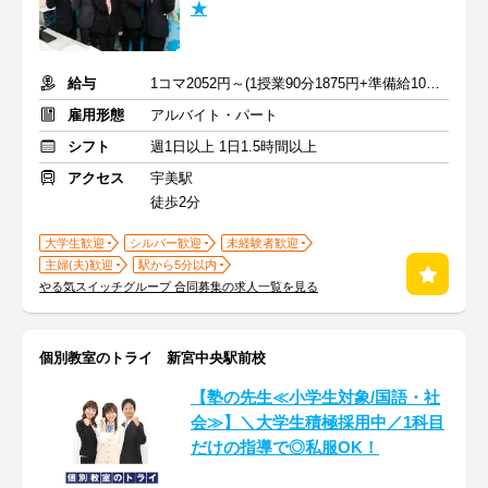
★
給与
1コマ2052円～(1授業90分1875円+準備給10分177円) ※交通費支給
雇用形態
アルバイト・パート
シフト
週1日以上 1日1.5時間以上
アクセス
宇美駅
徒歩2分
大学生歓迎
シルバー歓迎
未経験者歓迎
主婦(夫)歓迎
駅から5分以内
やる気スイッチグループ 合同募集の求人一覧を見る
個別教室のトライ 新宮中央駅前校
【塾の先生≪小学生対象/国語・社
会≫】＼大学生積極採用中／1科目
だけの指導で◎私服OK！