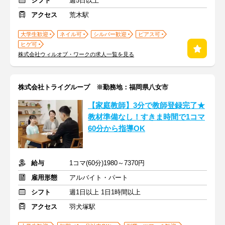
シフト
週5日以上
アクセス
荒木駅
大学生歓迎
ネイル可
シルバー歓迎
ピアス可
ヒゲ可
株式会社ウィルオブ・ワークの求人一覧を見る
株式会社トライグループ ※勤務地：福岡県八女市
【家庭教師】3分で教師登録完了★
教材準備なし！すきま時間で1コマ
60分から指導OK
給与
1コマ(60分)1980～7370円
雇用形態
アルバイト・パート
シフト
週1日以上 1日1時間以上
アクセス
羽犬塚駅