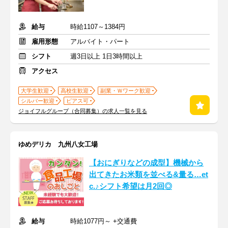
給与
時給1107～1384円
雇用形態
アルバイト・パート
シフト
週3日以上 1日3時間以上
アクセス
大学生歓迎
高校生歓迎
副業・Ｗワーク歓迎
シルバー歓迎
ピアス可
ジョイフルグループ（合同募集）の求人一覧を見る
ゆめデリカ 九州八女工場
【おにぎりなどの成型】機械から
出てきたお米類を並べる&量る…et
c.♪シフト希望は月2回◎
給与
時給1077円～ +交通費