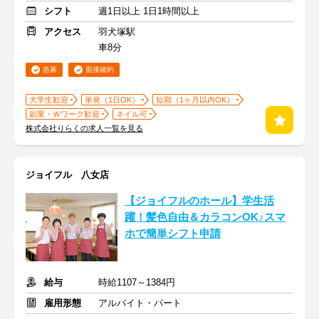
シフト
週1日以上 1日1時間以上
アクセス
羽犬塚駅
車8分
急募
面接確約
大学生歓迎
単発（1日OK）
短期（1ヶ月以内OK）
副業・Ｗワーク歓迎
ネイル可
株式会社りらくの求人一覧を見る
ジョイフル 八女店
【ジョイフルのホール】学生活
躍！髪色自由＆カラコンOK♪スマ
ホで簡単シフト申請
給与
時給1107～1384円
雇用形態
アルバイト・パート