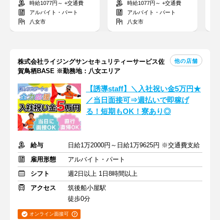
時給1077円～ +交通費
時給1077円～ +交通費
列の割引あり♪
お休みもOK！
フ
アルバイト・パート
アルバイト・パート
八女市
八女市
他の店舗
株式会社ライジングサンセキュリティーサービス佐
賀鳥栖BASE ※勤務地：八女エリア
【誘導staff】＼入社祝い金5万円★
／当日面接可⇒週払いで即稼げ
る！短期もOK！寮あり◎
給与
日給1万2000円～日給1万9625円 ※交通費支給
雇用形態
アルバイト・パート
シフト
週2日以上 1日8時間以上
アクセス
筑後船小屋駅
徒歩0分
オンライン面接可