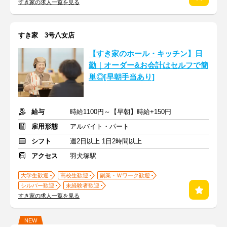
すき家の求人一覧を見る
すき家 3号八女店
【すき家のホール・キッチン】日
勤｜オーダー&お会計はセルフで簡
単◎[早朝手当あり]
給与
時給1100円～【早朝】時給+150円
雇用形態
アルバイト・パート
シフト
週2日以上 1日2時間以上
アクセス
羽犬塚駅
大学生歓迎
高校生歓迎
副業・Ｗワーク歓迎
シルバー歓迎
未経験者歓迎
すき家の求人一覧を見る
NEW