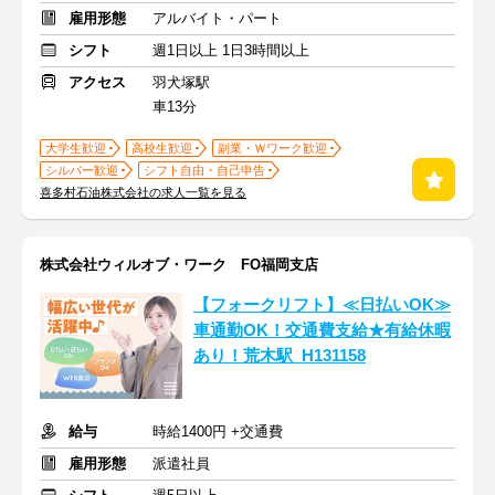
雇用形態
アルバイト・パート
シフト
週1日以上 1日3時間以上
アクセス
羽犬塚駅
車13分
大学生歓迎
高校生歓迎
副業・Ｗワーク歓迎
シルバー歓迎
シフト自由・自己申告
喜多村石油株式会社の求人一覧を見る
株式会社ウィルオブ・ワーク FO福岡支店
【フォークリフト】≪日払いOK≫
車通勤OK！交通費支給★有給休暇
あり！荒木駅_H131158
給与
時給1400円 +交通費
雇用形態
派遣社員