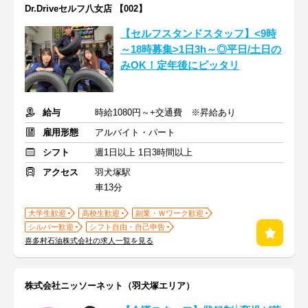
Dr.Driveセルフ八女店 【002】
【セルフスタンドスタッフ】<9時
～18時募集>1日3h～◎平日/土日の
みOK！定年後にピッタリ
給与
時給1080円～+交通費 ※昇給あり
雇用形態
アルバイト・パート
シフト
週1日以上 1日3時間以上
アクセス
羽犬塚駅
車13分
大学生歓迎
高校生歓迎
副業・Ｗワーク歓迎
シルバー歓迎
シフト自由・自己申告
喜多村石油株式会社の求人一覧を見る
株式会社ニッソーネット（羽犬塚エリア）