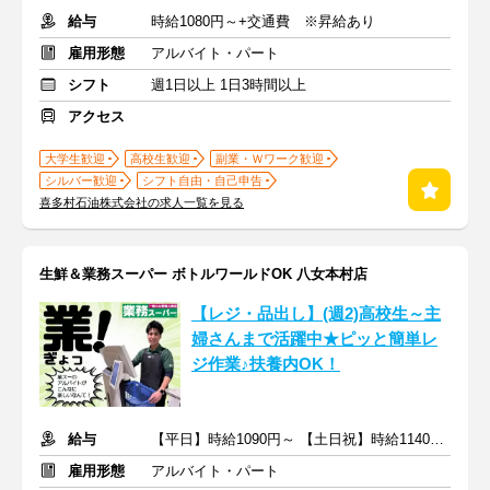
給与
時給1080円～+交通費 ※昇給あり
雇用形態
アルバイト・パート
シフト
週1日以上 1日3時間以上
アクセス
大学生歓迎
高校生歓迎
副業・Ｗワーク歓迎
シルバー歓迎
シフト自由・自己申告
喜多村石油株式会社の求人一覧を見る
生鮮＆業務スーパー ボトルワールドOK 八女本村店
【レジ・品出し】(週2)高校生～主
婦さんまで活躍中★ピッと簡単レ
ジ作業♪扶養内OK！
給与
【平日】時給1090円～ 【土日祝】時給1140円～
雇用形態
アルバイト・パート