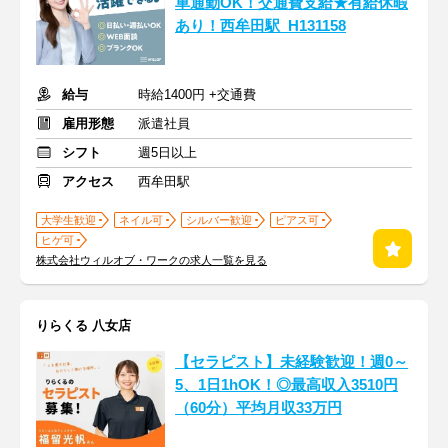
車通勤OK！交通費支給★有給休暇
あり！西牟田駅_H131158
給与
時給1400円 +交通費
雇用形態
派遣社員
シフト
週5日以上
アクセス
西牟田駅
大学生歓迎
ネイル可
シルバー歓迎
ピアス可
ヒゲ可
株式会社ウィルオブ・ワークの求人一覧を見る
りらくる 八女店
【セラピスト】未経験歓迎！週0～
5、1日1hOK！◎最高収入3510円
（60分）平均月収33万円