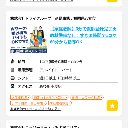
株式会社トライグループ ※勤務地：福岡県八女市
【家庭教師】3分で教師登録完了★
教材準備なし！すきま時間で1コマ
60分から指導OK
給与
1コマ(60分)1980～7370円
雇用形態
アルバイト・パート
シフト
週1日以上 1日1時間以上
アクセス
筑後船小屋駅
大学生歓迎
短期（1ヶ月以内OK）
副業・Ｗワーク歓迎
シフト自由・自己申告
未経験者歓迎
家庭教師のトライの求人一覧を見る
株式会社ニッソーネット（羽犬塚エリア）