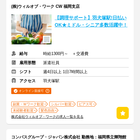
(株)ウィルオブ・ワーク CW 福岡支店
【調理サポート】羽犬塚駅!日払い
OK★ミドル・シニア多数活躍中！
給与
時給1300円～ ＋交通費
雇用形態
派遣社員
シフト
週4日以上 1日7時間以上
アクセス
羽犬塚駅
オンライン面接可
副業・Ｗワーク歓迎
シルバー歓迎
ピアス可
未経験者歓迎
髪色自由
株式会社ウィルオブ・ワークの求人一覧を見る
コンパスグループ・ジャパン株式会社 勤務地：福岡県立輝翔館