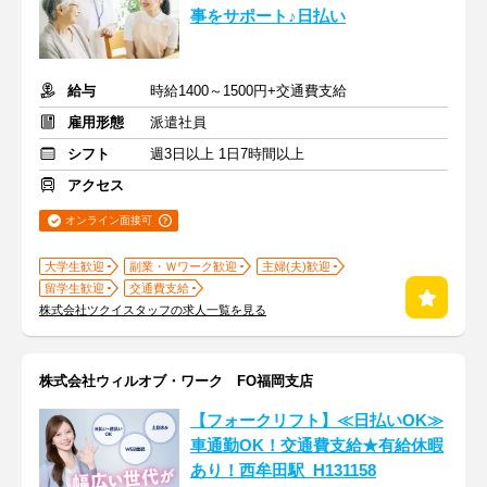
事をサポート♪日払い
給与
時給1400～1500円+交通費支給
雇用形態
派遣社員
シフト
週3日以上 1日7時間以上
アクセス
オンライン面接可
大学生歓迎
副業・Ｗワーク歓迎
主婦(夫)歓迎
留学生歓迎
交通費支給
株式会社ツクイスタッフの求人一覧を見る
株式会社ウィルオブ・ワーク FO福岡支店
【フォークリフト】≪日払いOK≫
車通勤OK！交通費支給★有給休暇
あり！西牟田駅_H131158