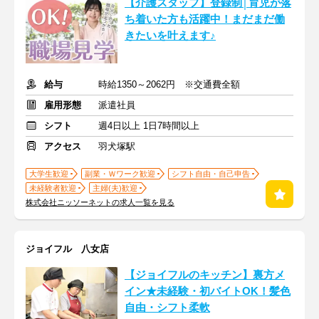
【介護スタッフ】登録制│育児が落
ち着いた方も活躍中！まだまだ働
きたいを叶えます♪
給与
時給1350～2062円 ※交通費全額
雇用形態
派遣社員
シフト
週4日以上 1日7時間以上
アクセス
羽犬塚駅
大学生歓迎
副業・Ｗワーク歓迎
シフト自由・自己申告
未経験者歓迎
主婦(夫)歓迎
株式会社ニッソーネットの求人一覧を見る
ジョイフル 八女店
【ジョイフルのキッチン】裏方メ
イン★未経験・初バイトOK！髪色
自由・シフト柔軟