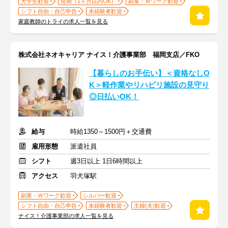
大学生歓迎
短期（1ヶ月以内OK）
副業・Ｗワーク歓迎
シフト自由・自己申告
未経験者歓迎
家庭教師のトライの求人一覧を見る
株式会社ネオキャリア ナイス！介護事業部 福岡支店／FKO
【暮らしのお手伝い】＜資格なしO
K＞軽作業やリハビリ施設の見守り
◎日払いOK！
給与
時給1350～1500円＋交通費
雇用形態
派遣社員
シフト
週3日以上 1日6時間以上
アクセス
羽犬塚駅
副業・Ｗワーク歓迎
シルバー歓迎
シフト自由・自己申告
未経験者歓迎
主婦(夫)歓迎
ナイス！介護事業部の求人一覧を見る