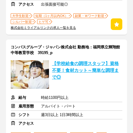
アクセス
出張面接可能◎
大学生歓迎
短期（1ヶ月以内OK）
副業・Ｗワーク歓迎
シルバー歓迎
ヒゲ可
株式会社ミライアルリンクの求人一覧を見る
コンパスグループ・ジャパン株式会社 勤務地：福岡県立輝翔館
中等教育学校 39195_p
【学校給食の調理スタッフ】資格
不要！食材カット～簡単な調理ま
で◎
給与
時給1100円以上
雇用形態
アルバイト・パート
シフト
週3日以上 1日3時間以上
アクセス