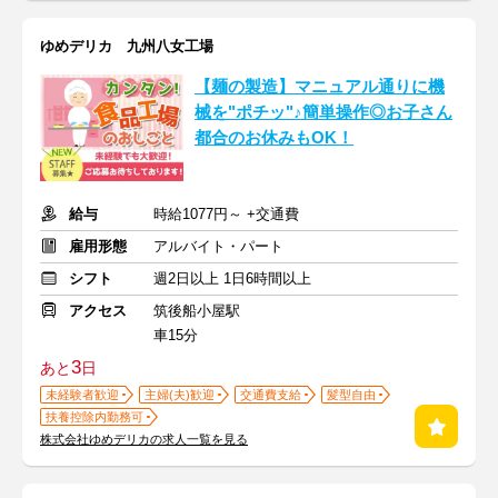
ゆめデリカ 九州八女工場
【麺の製造】マニュアル通りに機
械を"ポチッ"♪簡単操作◎お子さん
都合のお休みもOK！
給与
時給1077円～ +交通費
雇用形態
アルバイト・パート
シフト
週2日以上 1日6時間以上
アクセス
筑後船小屋駅
車15分
3
あと
日
未経験者歓迎
主婦(夫)歓迎
交通費支給
髪型自由
扶養控除内勤務可
株式会社ゆめデリカの求人一覧を見る