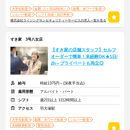
大学生歓迎
短期（1ヶ月以内OK）
副業・Ｗワーク歓迎
シルバー歓迎
シフト自由・自己申告
株式会社ライジングサンセキュリティーサービスの求人一覧を見る
すき家 3号八女店
【すき家の店舗スタッフ】セルフ
オーダーで簡単！未経験OK★1日/
2h～プライベートも両立◎
給与
時給1375円～(深夜手当込)
雇用形態
アルバイト・パート
シフト
週2日以上 1日2時間以上
アクセス
羽犬塚駅
大学生歓迎
副業・Ｗワーク歓迎
シルバー歓迎
未経験者歓迎
髪色自由