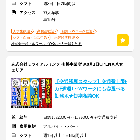
シフト
週2日 1日2時間以上
アクセス
羽犬塚駅
車15分
大学生歓迎
高校生歓迎
副業・Ｗワーク歓迎
シフト自由・自己申告
未経験者歓迎
株式会社ボトルワールドOKの求人一覧を見る
株式会社ミライアルリンク 柳川事業所 ※8月1日OPEN※八女
エリア
【交通誘導スタッフ】交通費上限5
万円⁉週1～Wワークにも◎選べる
勤務地★短期相談OK
給与
日給1万2000円～1万5000円＋交通費支給
雇用形態
アルバイト・パート
シフト
週1日以上 1日8時間以上