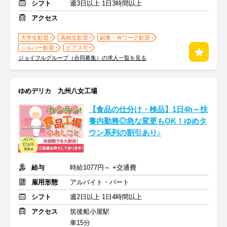
シフト
週3日以上 1日3時間以上
アクセス
大学生歓迎
高校生歓迎
副業・Ｗワーク歓迎
シルバー歓迎
ピアス可
ジョイフルグループ（合同募集）の求人一覧を見る
ゆめデリカ 九州八女工場
【食品の仕分け・検品】1日4h～扶
養内勤務◎急な変更もOK！ゆめタ
ウン系列の割引あり♪
給与
時給1077円～ +交通費
雇用形態
アルバイト・パート
シフト
週2日以上 1日4時間以上
アクセス
筑後船小屋駅
車15分