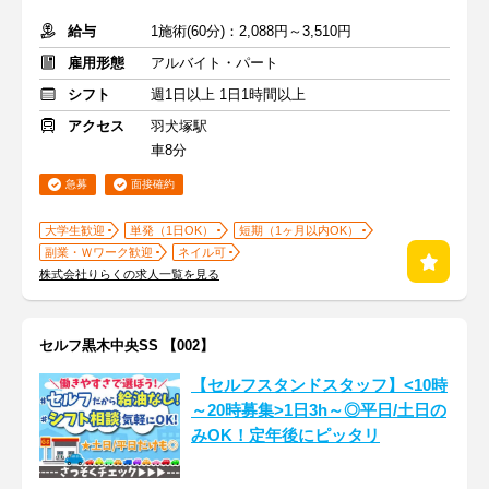
給与
1施術(60分)：2,088円～3,510円
雇用形態
アルバイト・パート
シフト
週1日以上 1日1時間以上
アクセス
羽犬塚駅
車8分
急募
面接確約
大学生歓迎
単発（1日OK）
短期（1ヶ月以内OK）
副業・Ｗワーク歓迎
ネイル可
株式会社りらくの求人一覧を見る
セルフ黒木中央SS 【002】
【セルフスタンドスタッフ】<10時
～20時募集>1日3h～◎平日/土日の
みOK！定年後にピッタリ