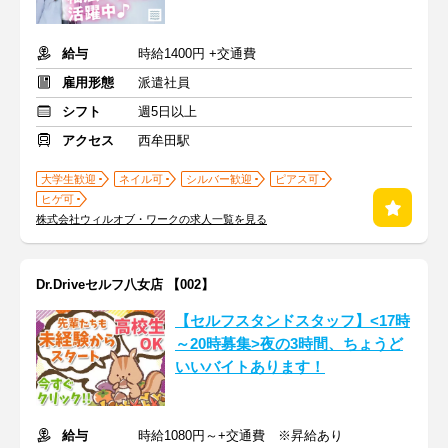
給与
時給1400円 +交通費
雇用形態
派遣社員
シフト
週5日以上
アクセス
西牟田駅
大学生歓迎
ネイル可
シルバー歓迎
ピアス可
ヒゲ可
株式会社ウィルオブ・ワークの求人一覧を見る
Dr.Driveセルフ八女店 【002】
【セルフスタンドスタッフ】<17時
～20時募集>夜の3時間、ちょうど
いいバイトあります！
給与
時給1080円～+交通費 ※昇給あり