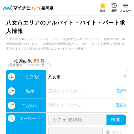
福岡県
保存
履歴
メニュー
八女市エリアのアルバイト・バイト・パート求
人情報
八女市の人気バイト・アルバイト・パートを探すならマイナビバイト。勤務地や駅、職
種等の検索だけではなく、地図検索や定期検索などで、条件にあったお仕事を簡単に検
索できます。八女市のお仕事探しはマイナビバイトで検索！
63
検索結果
件
（最終更新日：2026年8月9日）
エリア/駅
八女市
選択してください
選択
職種
選択してください
選択
こだわり
キーワード
検索
含まない