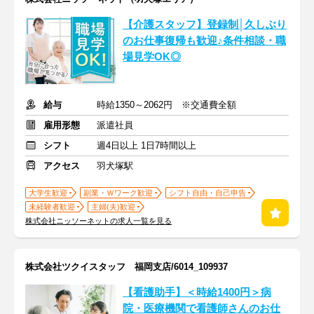
【介護スタッフ】登録制│久しぶり
のお仕事復帰も歓迎♪条件相談・職
場見学OK◎
給与
時給1350～2062円 ※交通費全額
雇用形態
派遣社員
シフト
週4日以上 1日7時間以上
アクセス
羽犬塚駅
大学生歓迎
副業・Ｗワーク歓迎
シフト自由・自己申告
未経験者歓迎
主婦(夫)歓迎
株式会社ニッソーネットの求人一覧を見る
株式会社ツクイスタッフ 福岡支店/6014_109937
【看護助手】＜時給1400円＞病
院・医療機関で看護師さんのお仕