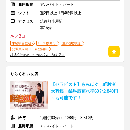
雇用形態
アルバイト・パート
シフト
週2日以上 1日4時間以上
アクセス
筑後船小屋駅
車15分
3
あと
日
未経験者歓迎
1日4h以内可
主婦(夫)歓迎
交通費支給
髪型自由
株式会社ゆめデリカの求人一覧を見る
りらくる 八女店
【セラピスト】もみほぐし経験者
大募集！業界最高水準60分2,840円
～も可能です！
給与
1施術(60分)：2,088円～3,510円
雇用形態
アルバイト・パート