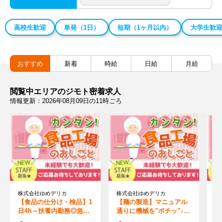
高校生歓迎
単発（1日）
短期（1ヶ月以内）
大学生歓
おすすめ
新着
時給
日給
月給
閲覧中エリアのジモト密着求人
情報更新：2026年08月09日の11時ごろ
株式会社ゆめデリカ
株式会社ゆめデリカ
株
【食品の仕分け・検品】1
【麺の製造】マニュアル
【
日4h～扶養内勤務◎急な
通りに機械を"ポチッ"♪簡
機
変更もOK！ゆめタウン系
単操作◎お子さん都合の
を