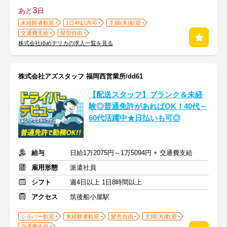
3
あと
日
未経験者歓迎
1日4h以内可
主婦(夫)歓迎
交通費支給
髪型自由
株式会社ゆめデリカの求人一覧を見る
株式会社アズスタッフ 福岡西営業所/dd61
【配送スタッフ】ブランク＆未経
験◎普通免許があればOK！40代～
60代活躍中★日払いも可◎
給与
日給1万2075円～1万5094円 + 交通費支給
雇用形態
派遣社員
シフト
週4日以上 1日8時間以上
アクセス
筑後船小屋駅
シルバー歓迎
未経験者歓迎
髪色自由
主婦(夫)歓迎
交通費支給