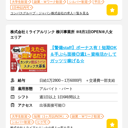
大学生歓迎
副業・Ｗワーク歓迎
シルバー歓迎
平日
1日4h以内可
コンパスグループ・ジャパン株式会社の求人一覧を見る
株式会社ミライアルリンク 柳川事業所 ※8月1日OPEN※八女
エリア
【警備staff】ボーナス有！短期OK
＆手ぶら面接◎週1～資格活かして
ガッツリ稼げる☆
給与
日給1万2800～1万6000円 ＋交通費一部支給
雇用形態
アルバイト・パート
シフト
週1日以上 1日6時間以上
アクセス
出張面接可能◎
大学生歓迎
短期（1ヶ月以内OK）
副業・Ｗワーク歓迎
シルバー歓迎
ヒゲ可
株式会社ミライアルリンクの求人一覧を見る