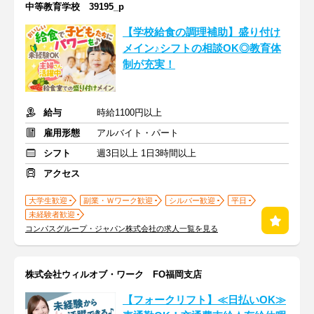
中等教育学校 39195_p
【学校給食の調理補助】盛り付け
メイン♪シフトの相談OK◎教育体
制が充実！
給与
時給1100円以上
雇用形態
アルバイト・パート
シフト
週3日以上 1日3時間以上
アクセス
大学生歓迎
副業・Ｗワーク歓迎
シルバー歓迎
平日
未経験者歓迎
コンパスグループ・ジャパン株式会社の求人一覧を見る
株式会社ウィルオブ・ワーク FO福岡支店
【フォークリフト】≪日払いOK≫