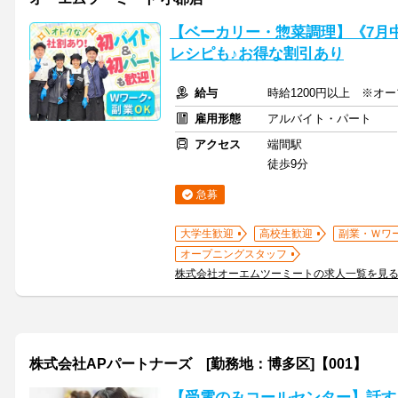
【ベーカリー・惣菜調理】《7月
レシピも♪お得な割引あり
給与
時給1200円以上 ※オ
雇用形態
アルバイト・パート
アクセス
端間駅
徒歩9分
急募
大学生歓迎
高校生歓迎
副業・Ｗワ
オープニングスタッフ
株式会社オーエムツーミートの求人一覧を見
株式会社APパートナーズ [勤務地：博多区]【001】
【受電のみコールセンター】話す