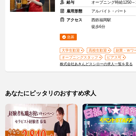
給与
オープニング時給1250～
雇用形態
アルバイト・パート
アクセス
西鉄福岡駅
徒歩6分
急募
大学生歓迎
高校生歓迎
副業・Ｗワ
オープニングスタッフ
ピアス可
株式会社あきんどスシローの求人一覧を見る
あなたにピッタリのおすすめ求人