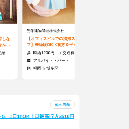
光栄建物管理株式会社
株式会社サンレ
持しな
【オフィスビルでの清掃スタッ
【コールStaf
せん！
フ】未経験OK《裏方＆平日限
勤務OK♪パソ
み♪
定》午後のみ・残業なし◎
し◎短時間勤務
支給
時給1200円～＋交通費支給
時給1250
アルバイト・パート
アルバイト
福岡市 博多区
福岡市 東区
他の店舗
、1日1hOK！◎最高収入3510円