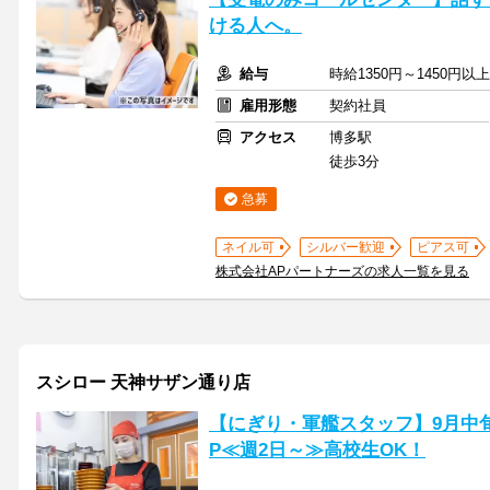
ける人へ。
給与
時給1350円～1450円以
雇用形態
契約社員
アクセス
博多駅
徒歩3分
急募
ネイル可
シルバー歓迎
ピアス可
株式会社APパートナーズの求人一覧を見る
スシロー 天神サザン通り店
【にぎり・軍艦スタッフ】9月中旬
P≪週2日～≫高校生OK！