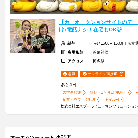
【カーオークションサイトのデー
け♪電話ナシ！在宅もOK◎
給与
時給1500～1600円 ※
雇用形態
派遣社員
アクセス
博多駅
急募
オンライン面接可
4
あと
日
大学生歓迎
短期（1ヶ月以内OK）
副業・Ｗワーク歓迎
ネイル可
株式会社エスプールヒューマンソリューショ
オーエムツーミート 小郡店