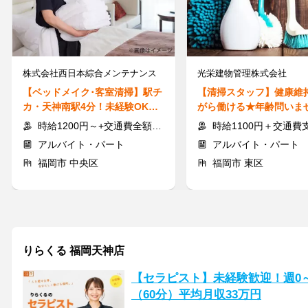
株式会社西日本綜合メンテナンス
光栄建物管理株式会社
【ベッドメイク･客室清掃】駅チ
【清掃スタッフ】健康維
カ・天神南駅4分！未経験OK★1
がら働ける★年齢問いま
日4.5hだけ◎交通費全額支給
未経験/1日4時間＆午前の
時給1200円～+交通費全額支給
時給1100円＋交通費
アルバイト・パート
アルバイト・パート
福岡市 中央区
福岡市 東区
りらくる 福岡天神店
【セラピスト】未経験歓迎！週0～5
（60分）平均月収33万円