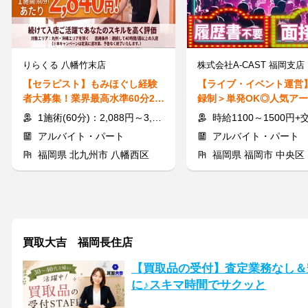
りらくる 八幡竹末店
【セラピスト】もみほぐし経験
【ライブ・イベント運営
者大募集！業界最高水準60分2,8
録制＞単発OK◎人気ア
40円～も可能です！
トを裏方で応援♪履歴書
1施術(60分)：2,088円～3,510円
時給1100～1500円+交通費(
アルバイト・パート
アルバイト・パート
福岡県 北九州市 八幡西区
福岡県 福岡市 中央区
買取大吉 福岡長住店
【買取品の受付】査定業務なし＆
に♪スキマ時間でサクッと