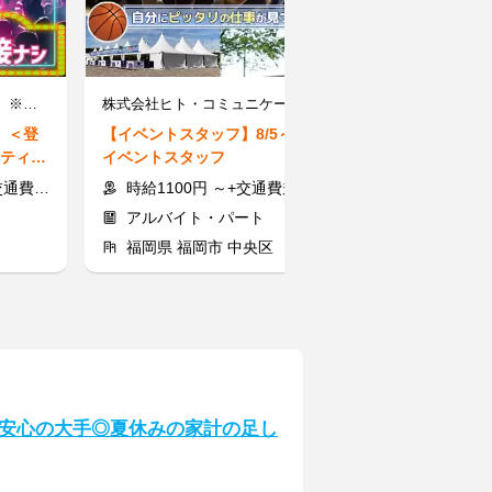
株式会社A-CAST 福岡支店 ※勤務地：中央区エリア
株式会社ヒト・コミュニケーションズ/s1f13260226
】＜登
【イベントスタッフ】8/5～16
【ライブ・イベ
ーティス
イベントスタッフ
録制＞単発OK
不要★
トを裏方で応援
規定あり)
時給1100円 ～+交通費規定支給
時給1100～150
アルバイト・パート
アルバイト
福岡県 福岡市 中央区
福岡県 福岡
安心の大手◎夏休みの家計の足し