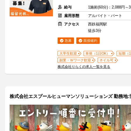
給与
1施術(60分)：2,088円～3
雇用形態
アルバイト・パート
アクセス
西鉄福岡駅
徒歩3分
急募
面接確約
大学生歓迎
単発（1日OK）
短期（
副業・Ｗワーク歓迎
ネイル可
株式会社りらくの求人一覧を見る
株式会社エスプールヒューマンソリューションズ 勤務地:博多/