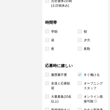
完全週休2日制
(土日祝休み)
時間帯
早朝
朝
昼
夕方
夜
夜勤
応募時に嬉しい
履歴書不要
すぐ働ける
友達と応募歓
オープニング
迎
スタッフ
大量募集(10名
オンライン面
以上)
接可能
面接確約あり
今すぐ面接予