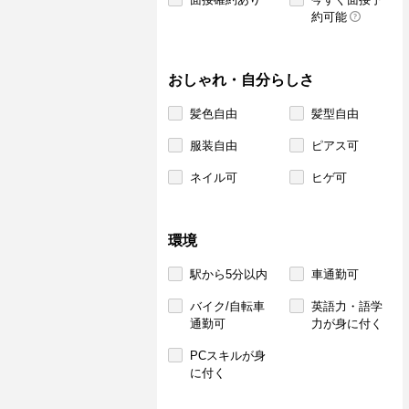
約可能
おしゃれ・自分らしさ
髪色自由
髪型自由
服装自由
ピアス可
ネイル可
ヒゲ可
環境
駅から5分以内
車通勤可
バイク/自転車
英語力・語学
通勤可
力が身に付く
PCスキルが身
に付く