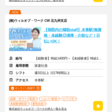
株式会社スタッフサービスの求人一覧を見る
NEW
(株)ウィルオブ・ワーク CW 北九州支店
【病院内の補助staff】水巻駅!無資
格・未経験◎清掃・介助など！日
払いOK！
給与
【経験者】時給1400円～【未経験者】時給1350円～ ＋交通費
雇用形態
派遣社員
シフト
週3日以上 1日7時間以上
アクセス
水巻駅
オンライン面接可
副業・Ｗワーク歓迎
シルバー歓迎
ピアス可
未経験者歓迎
髪色自由
株式会社ウィルオブ・ワークの求人一覧を見る