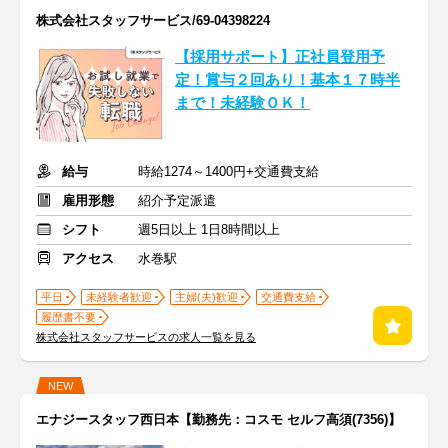
株式会社スタッフサービス/69-04398224
【採用サポート】正社員登用予
定！賞与２回あり！基本１７時半
まで！未経験ＯＫ！
給与
時給1274～1400円+交通費支給
雇用形態
紹介予定派遣
シフト
週5日以上 1日8時間以上
アクセス
水巻駅
平日
未経験者歓迎
主婦(夫)歓迎
交通費支給
履歴書不要
株式会社スタッフサービスの求人一覧を見る
NEW
エナジースタッフ西日本【勤務先：コスモ セルフ高須(7356)】