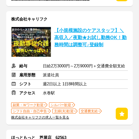
株式会社キャリフク
【小規模施設のケアスタッフ】＼
高収入／夜勤★お試し勤務OK！勤
務時間は調整可♪登録制
給与
日給2万3000円～2万9000円＋交通費全額支給
雇用形態
派遣社員
シフト
週2日以上 1日8時間以上
アクセス
水巻駅
副業・Ｗワーク歓迎
シルバー歓迎
シフト自由・自己申告
主婦(夫)歓迎
交通費支給
株式会社キャリフクの求人一覧を見る
ほっともっと 芦屋店 62563