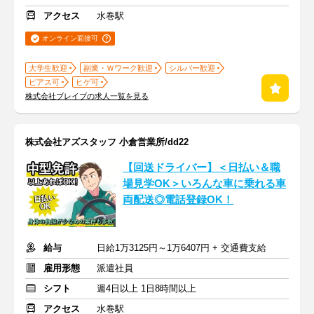
アクセス
水巻駅
オンライン面接可
大学生歓迎
副業・Ｗワーク歓迎
シルバー歓迎
ピアス可
ヒゲ可
株式会社ブレイブの求人一覧を見る
株式会社アズスタッフ 小倉営業所/dd22
【回送ドライバー】＜日払い＆職
場見学OK＞いろんな車に乗れる車
両配送◎電話登録OK！
給与
日給1万3125円～1万6407円 + 交通費支給
雇用形態
派遣社員
シフト
週4日以上 1日8時間以上
アクセス
水巻駅