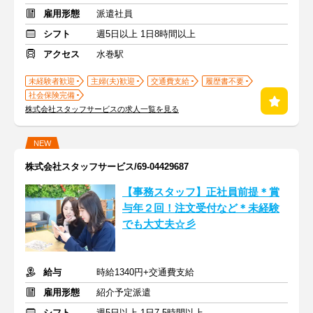
雇用形態
派遣社員
シフト
週5日以上 1日8時間以上
アクセス
水巻駅
未経験者歓迎
主婦(夫)歓迎
交通費支給
履歴書不要
社会保険完備
株式会社スタッフサービスの求人一覧を見る
NEW
株式会社スタッフサービス/69-04429687
【事務スタッフ】正社員前提＊賞
与年２回！注文受付など＊未経験
でも大丈夫☆彡
給与
時給1340円+交通費支給
雇用形態
紹介予定派遣
シフト
週5日以上 1日7.5時間以上