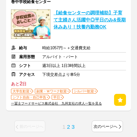
巻中学校給食センター
【給食センターの調理補助】子育
て主婦さん活躍中◎平日のみ&長期
休みあり！扶養内勤務OK
給与
時給1057円～＋交通費支給
雇用形態
アルバイト・パート
シフト
週3日以上 1日3時間以上
アクセス
下境交差点より車5分
2
あと
日
大学生歓迎
副業・Ｗワーク歓迎
シルバー歓迎
シフト自由・自己申告
平日
一冨士フードサービス株式会社 九州支社の求人一覧を見る
1
2
3
前のページへ
次のページへ