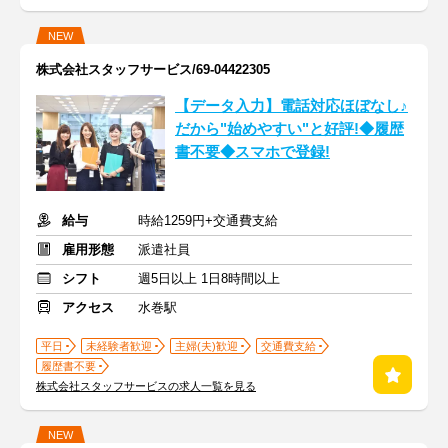
NEW
株式会社スタッフサービス/69-04422305
【データ入力】電話対応ほぼなし♪
だから"始めやすい"と好評!◆履歴
書不要◆スマホで登録!
給与
時給1259円+交通費支給
雇用形態
派遣社員
シフト
週5日以上 1日8時間以上
アクセス
水巻駅
平日
未経験者歓迎
主婦(夫)歓迎
交通費支給
履歴書不要
株式会社スタッフサービスの求人一覧を見る
NEW