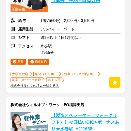
（60分）平均月収33万円
給与
1施術(60分)：2,088円～3,510円
雇用形態
アルバイト・パート
シフト
週1日以上 1日1時間以上
アクセス
水巻駅
徒歩5分
急募
面接確約
大学生歓迎
単発（1日OK）
短期（1ヶ月以内OK）
副業・Ｗワーク歓迎
ネイル可
株式会社りらくの求人一覧を見る
株式会社ウィルオブ・ワーク FO福岡支店
【製造オペレーター（フォークリ
フト）】≪日払いOK≫ボーナスあ
り★水巻駅_H111658