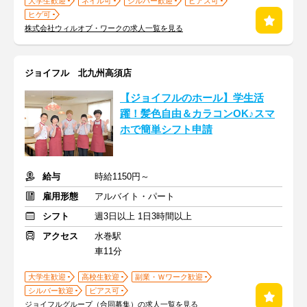
大学生歓迎
ネイル可
シルバー歓迎
ピアス可
ヒゲ可
株式会社ウィルオブ・ワークの求人一覧を見る
ジョイフル 北九州高須店
【ジョイフルのホール】学生活
躍！髪色自由＆カラコンOK♪スマ
ホで簡単シフト申請
給与
時給1150円～
雇用形態
アルバイト・パート
シフト
週3日以上 1日3時間以上
アクセス
水巻駅
車11分
大学生歓迎
高校生歓迎
副業・Ｗワーク歓迎
シルバー歓迎
ピアス可
ジョイフルグループ（合同募集）の求人一覧を見る