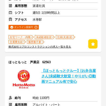
雇用形態
派遣社員
シフト
週5日 1日8時間以上
アクセス
水巻駅
オンライン面接可
在宅ワーク・内職
未経験者歓迎
主婦(夫)歓迎
交通費支給
履歴書不要
株式会社コプロコンストラクションの求人一覧を見る
ほっともっと 芦屋店 62563
【ほっともっとクルー】[お弁当屋
さん]未経験大歓迎！やりがい◎動
画マニュアル有で安心
給与
時給 1100円
雇用形態
アルバイト・パート