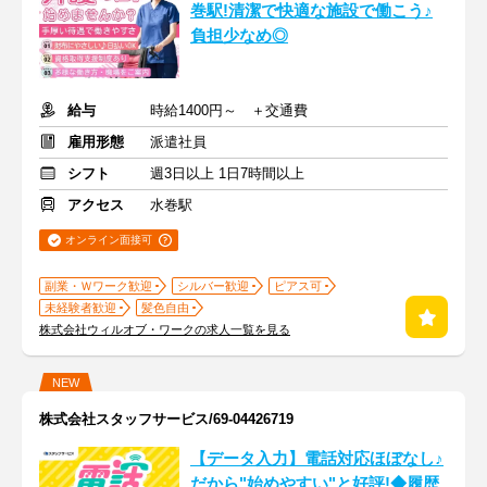
巻駅!清潔で快適な施設で働こう♪
負担少なめ◎
給与
時給1400円～ ＋交通費
雇用形態
派遣社員
シフト
週3日以上 1日7時間以上
アクセス
水巻駅
オンライン面接可
副業・Ｗワーク歓迎
シルバー歓迎
ピアス可
未経験者歓迎
髪色自由
株式会社ウィルオブ・ワークの求人一覧を見る
NEW
株式会社スタッフサービス/69-04426719
【データ入力】電話対応ほぼなし♪
だから"始めやすい"と好評!◆履歴