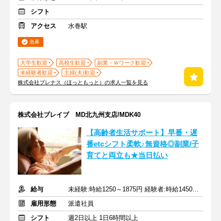
シフト
アクセス
水巻駅
急募
大学生歓迎
高校生歓迎
副業・Ｗワーク歓迎
未経験者歓迎
主婦(夫)歓迎
株式会社プレナス（ほっともっと）の求人一覧を見る
株式会社ブレイブ MD北九州支店/MDK40
【高齢者生活サポート】早番・遅
番etcシフト柔軟♪無資格◎副業/子
育てと両立も★当日払い
給与
未経験:時給1250～1875円 経験者:時給1450～2175円+交通費全額
雇用形態
派遣社員
シフト
週2日以上 1日6時間以上