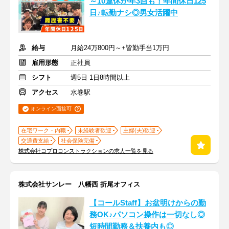
～10連休が年3回も！年間休日125
日♪転勤ナシ◎男女活躍中
給与
月給24万800円～+皆勤手当1万円
雇用形態
正社員
シフト
週5日 1日8時間以上
アクセス
水巻駅
オンライン面接可
在宅ワーク・内職
未経験者歓迎
主婦(夫)歓迎
交通費支給
社会保険完備
株式会社コプロコンストラクションの求人一覧を見る
株式会社サンレー 八幡西 折尾オフィス
【コールStaff】お盆明けからの勤
務OK♪パソコン操作は一切なし◎
短時間勤務＆扶養内も◎