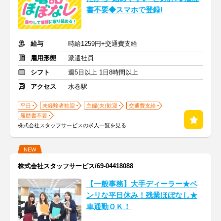
書不要◆スマホで登録!
給与
時給1259円+交通費支給
雇用形態
派遣社員
シフト
週5日以上 1日8時間以上
アクセス
水巻駅
平日
未経験者歓迎
主婦(夫)歓迎
交通費支給
履歴書不要
株式会社スタッフサービスの求人一覧を見る
NEW
株式会社スタッフサービス/69-04418088
【一般事務】大手ディーラー★ベ
ンリな平日休み！残業ほぼなし★
車通勤ＯＫ！