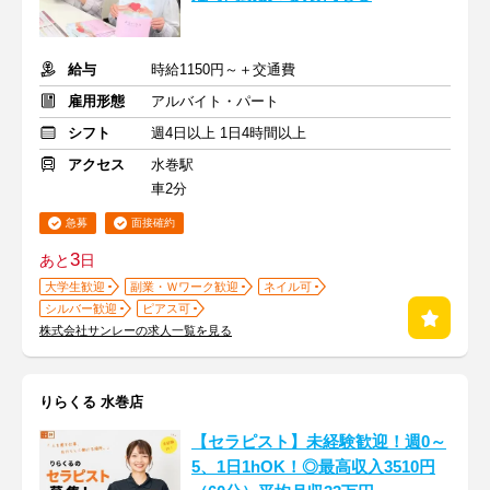
給与
時給1150円～＋交通費
雇用形態
アルバイト・パート
シフト
週4日以上 1日4時間以上
アクセス
水巻駅
車2分
急募
面接確約
3
あと
日
大学生歓迎
副業・Ｗワーク歓迎
ネイル可
シルバー歓迎
ピアス可
株式会社サンレーの求人一覧を見る
りらくる 水巻店
【セラピスト】未経験歓迎！週0～
5、1日1hOK！◎最高収入3510円