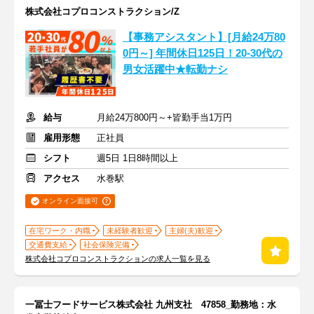
株式会社コプロコンストラクション/Z
【事務アシスタント】[月給24万80
0円～] 年間休日125日！20-30代の
男女活躍中★転勤ナシ
給与
月給24万800円～+皆勤手当1万円
雇用形態
正社員
シフト
週5日 1日8時間以上
アクセス
水巻駅
オンライン面接可
在宅ワーク・内職
未経験者歓迎
主婦(夫)歓迎
交通費支給
社会保険完備
株式会社コプロコンストラクションの求人一覧を見る
一冨士フードサービス株式会社 九州支社 47858_勤務地：水