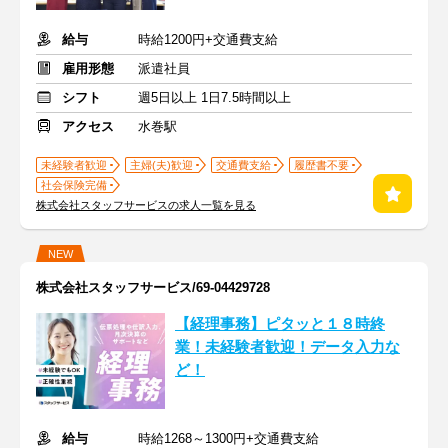
給与
時給1200円+交通費支給
雇用形態
派遣社員
シフト
週5日以上 1日7.5時間以上
アクセス
水巻駅
未経験者歓迎
主婦(夫)歓迎
交通費支給
履歴書不要
社会保険完備
株式会社スタッフサービスの求人一覧を見る
NEW
株式会社スタッフサービス/69-04429728
【経理事務】ピタッと１８時終
業！未経験者歓迎！データ入力な
ど！
給与
時給1268～1300円+交通費支給