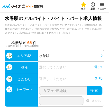
福岡県
保存
履歴
メニュー
水巻駅のアルバイト・バイト・パート求人情報
水巻駅の人気バイト・アルバイト・パートを探すならマイナビバイト。勤務地や駅、職
種等の検索だけではなく、地図検索や定期検索などで、条件にあったお仕事を簡単に検
索できます。水巻駅のお仕事探しはマイナビバイトで検索！
65
検索結果
件
（最終更新日：2026年8月9日）
エリア/駅
水巻駅
選択してください
選択
職種
選択してください
選択
こだわり
キーワード
検索
含まない