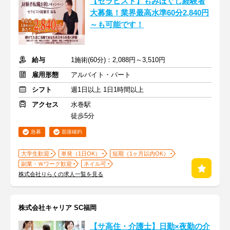
【セラピスト】もみほぐし経験者
大募集！業界最高水準60分2,840円
～も可能です！
給与
1施術(60分)：2,088円～3,510円
雇用形態
アルバイト・パート
シフト
週1日以上 1日1時間以上
アクセス
水巻駅
徒歩5分
急募
面接確約
大学生歓迎
単発（1日OK）
短期（1ヶ月以内OK）
副業・Ｗワーク歓迎
ネイル可
株式会社りらくの求人一覧を見る
株式会社キャリア SC福岡
【サ高住・介護士】日勤×夜勤の介