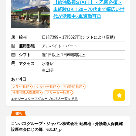
【給油監視STAFF】＜乙四必須＞
未経験OK！20～70代まで幅広い世
代が活躍中♪車通勤可◎
給与
日給7399～1万5327円(シフトにより変動)
雇用形態
アルバイト・パート
シフト
週1日以上 1日6時間以上
アクセス
水巻駅
車13分
4
あと
日
大学生歓迎
シルバー歓迎
主婦(夫)歓迎
扶養控除内勤務可
フリーター歓迎
エナジースタッフグループの求人一覧を見る
NEW
コンパスグループ・ジャパン株式会社 勤務地：介護老人保健施
設厚生会にじの郷 63137_p