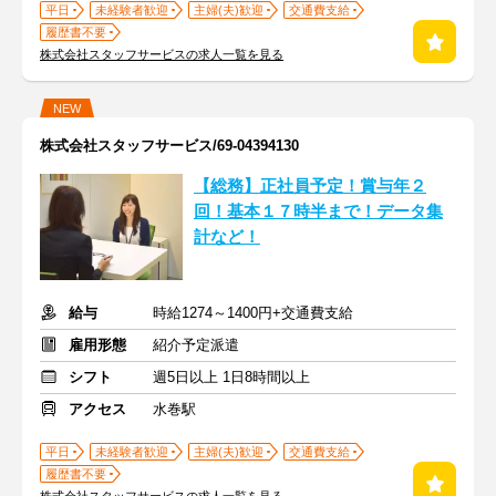
平日
未経験者歓迎
主婦(夫)歓迎
交通費支給
履歴書不要
株式会社スタッフサービスの求人一覧を見る
NEW
株式会社スタッフサービス/69-04394130
【総務】正社員予定！賞与年２
回！基本１７時半まで！データ集
計など！
給与
時給1274～1400円+交通費支給
雇用形態
紹介予定派遣
シフト
週5日以上 1日8時間以上
アクセス
水巻駅
平日
未経験者歓迎
主婦(夫)歓迎
交通費支給
履歴書不要