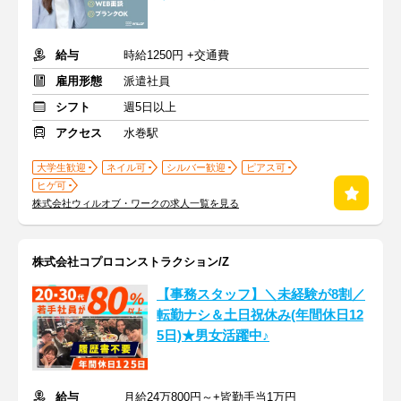
給与
時給1250円 +交通費
雇用形態
派遣社員
シフト
週5日以上
アクセス
水巻駅
大学生歓迎
ネイル可
シルバー歓迎
ピアス可
ヒゲ可
株式会社ウィルオブ・ワークの求人一覧を見る
株式会社コプロコンストラクション/Z
【事務スタッフ】＼未経験が8割／
転勤ナシ＆土日祝休み(年間休日12
5日)★男女活躍中♪
給与
月給24万800円～+皆勤手当1万円