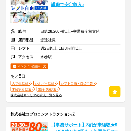
護職で安定収入♪
給与
日給28,260円以上+交通費全額支給
雇用形態
派遣社員
シフト
週2日以上 1日8時間以上
アクセス
水巻駅
オンライン面接可
5
あと
日
大学生歓迎
シルバー歓迎
シフト自由・自己申告
未経験者歓迎
主婦(夫)歓迎
株式会社キャリアの求人一覧を見る
株式会社コプロコンストラクション/Z
【事務サポート】8割が未経験★9