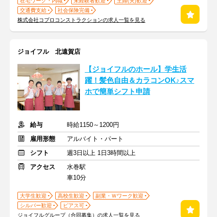
在宅ワーク・内職
未経験者歓迎
主婦(夫)歓迎
交通費支給
社会保険完備
株式会社コプロコンストラクションの求人一覧を見る
ジョイフル 北遠賀店
【ジョイフルのホール】学生活
躍！髪色自由＆カラコンOK♪スマ
ホで簡単シフト申請
給与
時給1150～1200円
雇用形態
アルバイト・パート
シフト
週3日以上 1日3時間以上
アクセス
水巻駅
車10分
大学生歓迎
高校生歓迎
副業・Ｗワーク歓迎
シルバー歓迎
ピアス可
ジョイフルグループ（合同募集）の求人一覧を見る