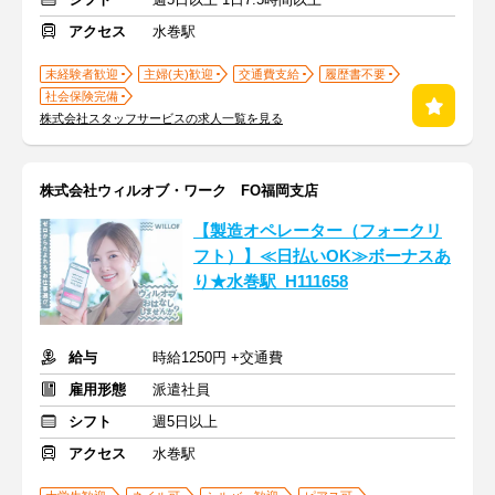
アクセス
水巻駅
未経験者歓迎
主婦(夫)歓迎
交通費支給
履歴書不要
社会保険完備
株式会社スタッフサービスの求人一覧を見る
株式会社ウィルオブ・ワーク FO福岡支店
【製造オペレーター（フォークリ
フト）】≪日払いOK≫ボーナスあ
り★水巻駅_H111658
給与
時給1250円 +交通費
雇用形態
派遣社員
シフト
週5日以上
アクセス
水巻駅