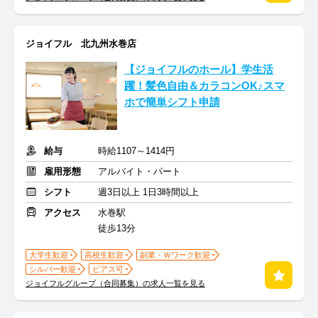
ジョイフル 北九州水巻店
【ジョイフルのホール】学生活
躍！髪色自由＆カラコンOK♪スマ
ホで簡単シフト申請
給与
時給1107～1414円
雇用形態
アルバイト・パート
シフト
週3日以上 1日3時間以上
アクセス
水巻駅
徒歩13分
大学生歓迎
高校生歓迎
副業・Ｗワーク歓迎
シルバー歓迎
ピアス可
ジョイフルグループ（合同募集）の求人一覧を見る