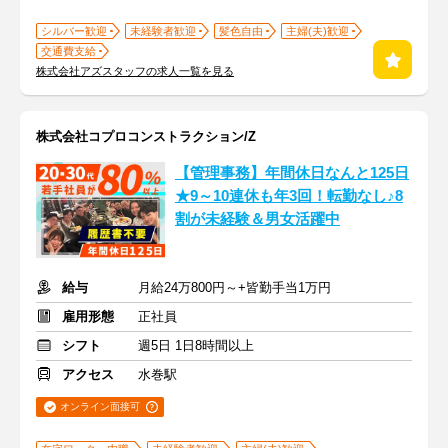
シルバー歓迎
未経験者歓迎
髪色自由
主婦(夫)歓迎
交通費支給
株式会社アズスタッフの求人一覧を見る
株式会社コプロコンストラクション/Z
【管理事務】年間休日なんと125日
★9～10連休も年3回！転勤なし♪8
割が未経験＆男女活躍中
給与
月給24万800円～+皆勤手当1万円
雇用形態
正社員
シフト
週5日 1日8時間以上
アクセス
水巻駅
オンライン面接可