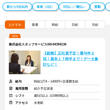
駅から5分以内
単発（1日）
日払い／週払い
夜勤
おすすめ
新着
時給
日給
月給
NEW
株式会社スタッフサービス/69-04394130
【総務】正社員予定！賞与年２
回！基本１７時半まで！データ集
計など！
給与
時給1274～1400円+交通費支給
雇用形態
紹介予定派遣
シフト
週5日以上 1日8時間以上
アクセス
水巻駅