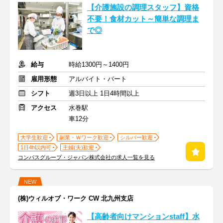
【介護施設の調理スタッフ】資格
不要！食材カット～簡単な調理ま
で◎
給与
時給1300円～1400円
雇用形態
アルバイト・パート
シフト
週3日以上 1日4時間以上
アクセス
水巻駅
車12分
大学生歓迎
副業・Ｗワーク歓迎
シルバー歓迎
1日4h以内可
主婦(夫)歓迎
コンパスグループ・ジャパン株式会社の求人一覧を見る
NEW
(株)ウィルオブ・ワーク CW 北九州支店
【高齢者向けマンションstaff】水