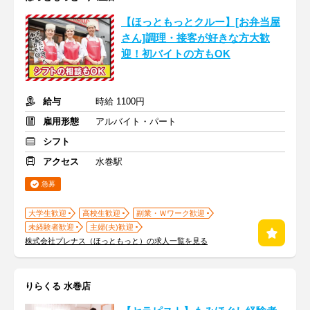
【ほっともっとクルー】[お弁当屋
さん]調理・接客が好きな方大歓
迎！初バイトの方もOK
給与
時給 1100円
雇用形態
アルバイト・パート
シフト
アクセス
水巻駅
急募
大学生歓迎
高校生歓迎
副業・Ｗワーク歓迎
未経験者歓迎
主婦(夫)歓迎
株式会社プレナス（ほっともっと）の求人一覧を見る
りらくる 水巻店