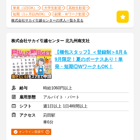
単発（1日OK）
大学生歓迎
高校生歓迎
短期（1ヶ月以内OK）
副業・Ｗワーク歓迎
株式会社サカイ引越センターの求人一覧を見る
株式会社サカイ引越センター 北九州南支社
【梱包スタッフ】＜登録制＞8月＆
9月限定！夏のボーナスあり！単
発・短期◎WワークもOK！
給与
時給1060円以上
雇用形態
アルバイト・パート
シフト
週1日以上 1日4時間以上
アクセス
苅田駅
車6分
オンライン面接可