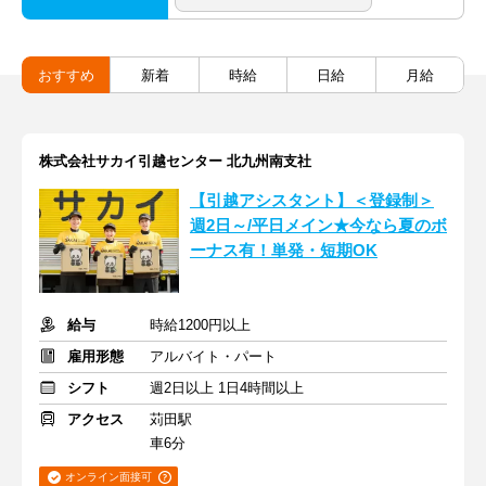
おすすめ
新着
時給
日給
月給
株式会社サカイ引越センター 北九州南支社
【引越アシスタント】＜登録制＞
週2日～/平日メイン★今なら夏のボ
ーナス有！単発・短期OK
給与
時給1200円以上
雇用形態
アルバイト・パート
シフト
週2日以上 1日4時間以上
アクセス
苅田駅
車6分
オンライン面接可