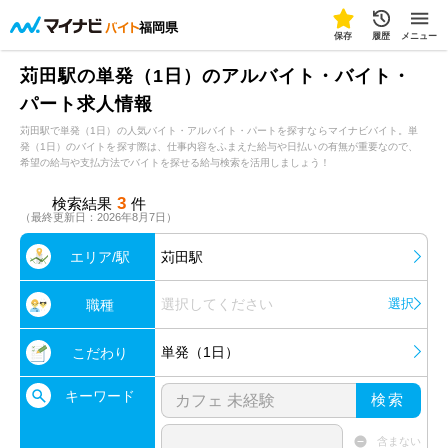
福岡県
保存
履歴
メニュー
苅田駅の単発（1日）のアルバイト・バイト・
パート求人情報
苅田駅で単発（1日）の人気バイト・アルバイト・パートを探すならマイナビバイト。単
発（1日）のバイトを探す際は、仕事内容をふまえた給与や日払いの有無が重要なので、
希望の給与や支払方法でバイトを探せる給与検索を活用しましょう！
3
検索結果
件
（最終更新日：2026年8月7日）
エリア/駅
苅田駅
選択してください
選択
職種
単発（1日）
こだわり
キーワード
検索
含まない