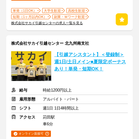
単発（1日OK）
大学生歓迎
高校生歓迎
短期（1ヶ月以内OK）
副業・Ｗワーク歓迎
株式会社サカイ引越センターの求人一覧を見る
株式会社サカイ引越センター 北九州南支社
【引越アシスタント】＜登録制＞
週1日/土日メイン■夏限定ボーナス
あり！単発・短期OK！
給与
時給1200円以上
雇用形態
アルバイト・パート
シフト
週1日 1日4時間以上
アクセス
苅田駅
車6分
オンライン面接可