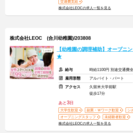
交通費支給
株式会社LEOCの求人一覧を見る
株式会社LEOC (合川幼稚園)/203808
【幼稚園の調理補助】オープニン
★
給与
時給1100円 別途交通費
雇用形態
アルバイト・パート
アクセス
久留米大学前駅
徒歩17分
3
あと
日
大学生歓迎
副業・Ｗワーク歓迎
シ
オープニングスタッフ
未経験者歓迎
株式会社LEOCの求人一覧を見る