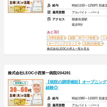
給与
時給1150～1250円 別
雇用形態
アルバイト・パート
アクセス
朝倉街道駅
徒歩9分
3
あと
日
大学生歓迎
副業・Ｗワーク歓迎
シ
オープニングスタッフ
主婦(夫)歓迎
株式会社LEOCの求人一覧を見る
株式会社LEOC小西第一病院/204291
【病院の調理補助】オープニング
経験◎
給与
時給1080～1100円 別
雇用形態
アルバイト・パート