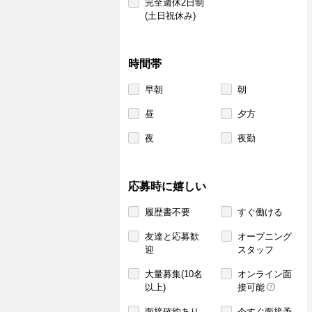
完全週休2日制
(土日祝休み)
時間帯
早朝
朝
昼
夕方
夜
夜勤
応募時に嬉しい
履歴書不要
すぐ働ける
友達と応募歓
オープニング
迎
スタッフ
大量募集(10名
オンライン面
以上)
接可能
面接確約あり
今すぐ面接予