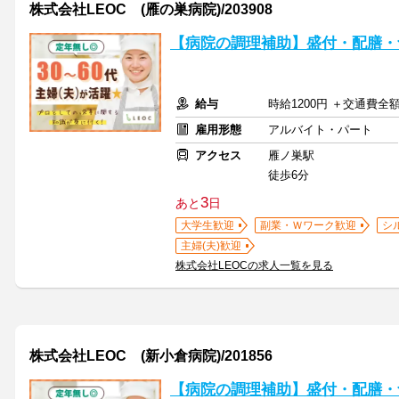
株式会社LEOC (雁の巣病院)/203908
【病院の調理補助】盛付・配膳・
給与
時給1200円 ＋交通費全
雇用形態
アルバイト・パート
アクセス
雁ノ巣駅
徒歩6分
3
あと
日
大学生歓迎
副業・Ｗワーク歓迎
シ
主婦(夫)歓迎
株式会社LEOCの求人一覧を見る
株式会社LEOC (新小倉病院)/201856
【病院の調理補助】盛付・配膳・