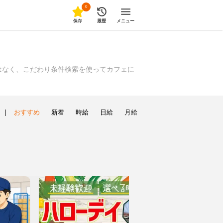
0
保存
履歴
メニュー
はなく、こだわり条件検索を使ってカフェに
|
おすすめ
新着
時給
日給
月給