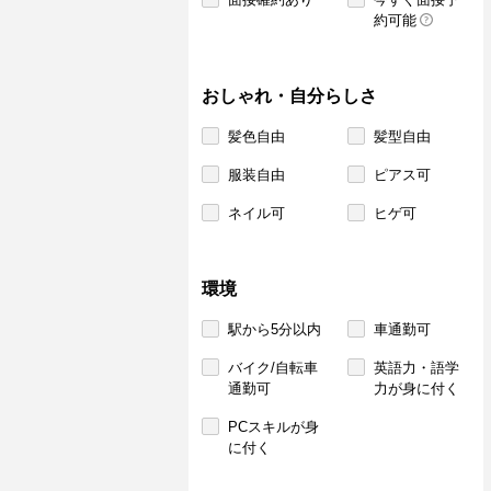
約可能
おしゃれ・自分らしさ
髪色自由
髪型自由
服装自由
ピアス可
ネイル可
ヒゲ可
環境
駅から5分以内
車通勤可
バイク/自転車
英語力・語学
通勤可
力が身に付く
PCスキルが身
に付く