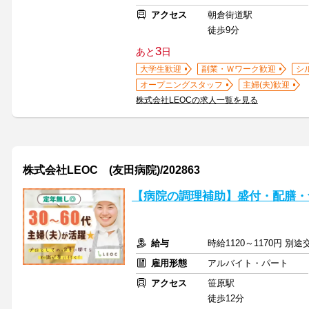
アクセス
朝倉街道駅
徒歩9分
3
あと
日
大学生歓迎
副業・Ｗワーク歓迎
シ
オープニングスタッフ
主婦(夫)歓迎
株式会社LEOCの求人一覧を見る
株式会社LEOC (友田病院)/202863
【病院の調理補助】盛付・配膳・
給与
時給1120～1170円 別
雇用形態
アルバイト・パート
アクセス
笹原駅
徒歩12分