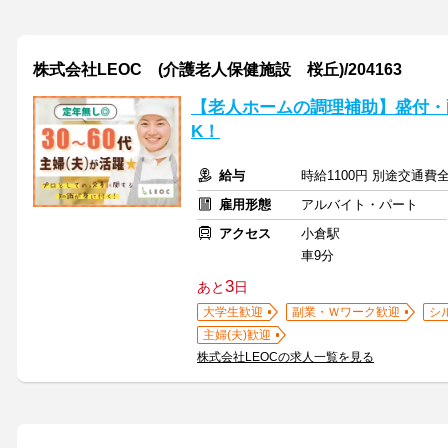
株式会社LEOC (介護老人保健施設 桜丘)/204163
【老人ホームの調理補助】盛付・
K！
給与
時給1100円 別途交通費
雇用形態
アルバイト・パート
アクセス
小倉駅
車9分
3
あと
日
大学生歓迎
副業・Ｗワーク歓迎
シ
主婦(夫)歓迎
株式会社LEOCの求人一覧を見る