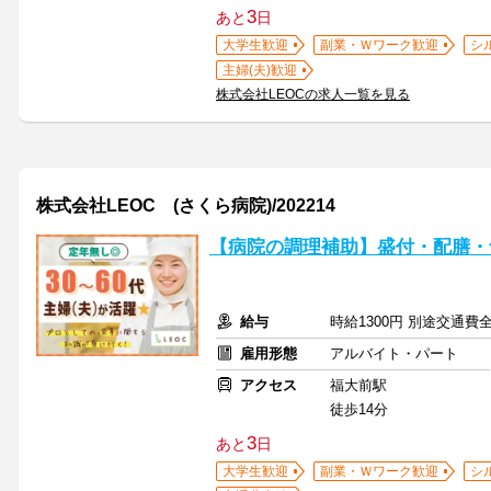
3
あと
日
大学生歓迎
副業・Ｗワーク歓迎
シ
主婦(夫)歓迎
株式会社LEOCの求人一覧を見る
株式会社LEOC (さくら病院)/202214
【病院の調理補助】盛付・配膳・
給与
時給1300円 別途交通費
雇用形態
アルバイト・パート
アクセス
福大前駅
徒歩14分
3
あと
日
大学生歓迎
副業・Ｗワーク歓迎
シ