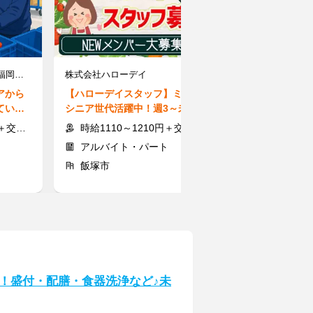
ヤマエ久野株式会社 物流福岡東支店
株式会社ハローデイ
株式会社サンレ
アから
【ハローデイスタッフ】ミドル
【コールStaf
ていく
シニア世代活躍中！週3～未経験
勤務OK♪パソ
イト◎
歓迎！裏方メインの部門あり
し◎短時間勤務
交通費
時給1110～1210円＋交通費規定支給（部門・時間帯による）
時給1150
アルバイト・パート
アルバイト
飯塚市
飯塚市
！盛付・配膳・食器洗浄など♪未