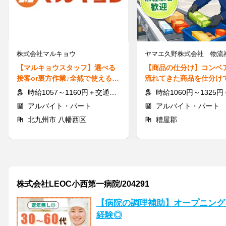
株式会社マルキョウ
【マルキョウスタッフ】選べる
【商品の仕分け】コンベ
接客or裏方作業♪全然で使えるお
流れてきた商品を仕分け
得な社割有◎高校生も歓迎！
だけ♪接客なしの倉庫バ
時給1057～1160円＋交通費支給
時給1060円～1325円＋
アルバイト・パート
アルバイト・パート
北九州市 八幡西区
糟屋郡
株式会社LEOC小西第一病院/204291
【病院の調理補助】オープニング
経験◎