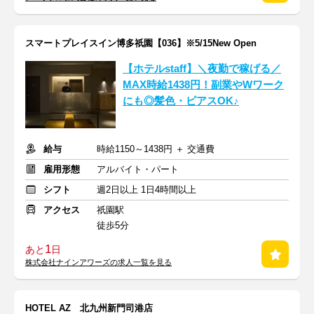
スマートプレイスイン博多祇園【036】※5/15New Open
【ホテルstaff】＼夜勤で稼げる／
MAX時給1438円！副業やWワーク
にも◎髪色・ピアスOK♪
給与
時給1150～1438円 ＋ 交通費
雇用形態
アルバイト・パート
シフト
週2日以上 1日4時間以上
アクセス
祇園駅
徒歩5分
1
あと
日
株式会社ナインアワーズの求人一覧を見る
HOTEL AZ 北九州新門司港店