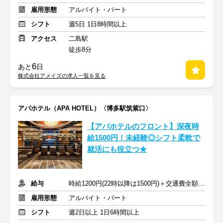
雇用形態
アルバイト・パート
シフト
週5日 1日8時間以上
アクセス
二島駅
徒歩8分
6
あと
日
株式会社アメイズの求人一覧を見る
アパホテル（APA HOTEL）〈博多駅筑紫口〉
【アパホテルのフロント】深夜時
給1500円！未経験◎シフト柔軟で
就活にも役立つ★
給与
時給1200円(22時以降は1500円)＋交通費全額支給
雇用形態
アルバイト・パート
シフト
週2日以上 1日6時間以上