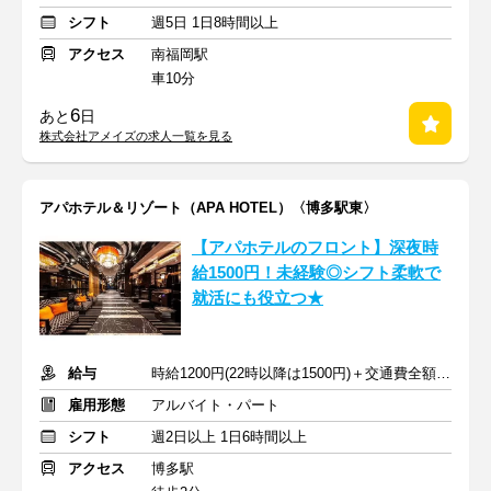
シフト
週5日 1日8時間以上
アクセス
南福岡駅
車10分
6
あと
日
株式会社アメイズの求人一覧を見る
アパホテル＆リゾート（APA HOTEL）〈博多駅東〉
【アパホテルのフロント】深夜時
給1500円！未経験◎シフト柔軟で
就活にも役立つ★
給与
時給1200円(22時以降は1500円)＋交通費全額支給
雇用形態
アルバイト・パート
シフト
週2日以上 1日6時間以上
アクセス
博多駅