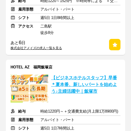
給与
時給1220～1525円 ※時間帯による ＋交通費(月上限1万8900円)
雇用形態
アルバイト・パート
シフト
週5日 1日8時間以上
アクセス
二島駅
徒歩8分
6
あと
日
株式会社アメイズの求人一覧を見る
HOTEL AZ 福岡飯塚店
【ビジネスホテルスタッフ】早番
＊夏本番、新しいパートを始めよ
う♪主婦活躍中｜飯塚市
給与
時給1220円～＋交通費支給(月上限1万8900円)
雇用形態
アルバイト・パート
シフト
週5日 1日7時間以上