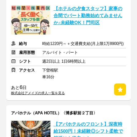
【ホテルの夕食スタッフ】家事の
合間でパート勤務始めてみません
か♪未経験OK！門司区
給与
時給1220円～＋交通費支給(月上限1万8900円)
雇用形態
アルバイト・パート
シフト
週2日以上 1日6時間以上
アクセス
下曽根駅
車16分
6
あと
日
株式会社アメイズの求人一覧を見る
アパホテル（APA HOTEL）〈博多駅前２丁目〉
【アパホテルのフロント】深夜時
給1500円！未経験◎シフト柔軟で