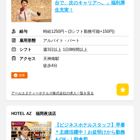
台で、次のキャリアへ。」福利厚
生充実！
給与
時給1250円～(3シフト勤務可能+150円)
雇用形態
アルバイト・パート
シフト
週3日以上 1日8時間以上
アクセス
天神南駅
徒歩4分
急募
アールエヌティーホテルズ株式会社の求人一覧を見る
HOTEL AZ 福岡夜須店
【ビジネスホテルスタッフ】早番
＊主婦活躍中！お盆明けから勤務
もOK♪｜朝倉郡