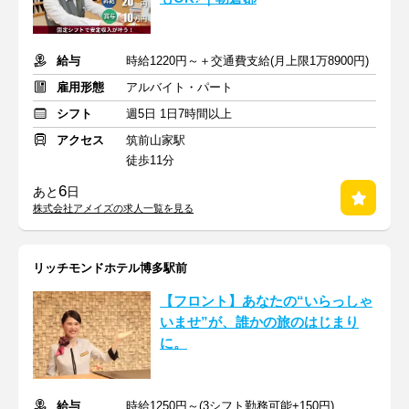
給与
時給1220円～＋交通費支給(月上限1万8900円)
雇用形態
アルバイト・パート
シフト
週5日 1日7時間以上
アクセス
筑前山家駅
徒歩11分
6
あと
日
株式会社アメイズの求人一覧を見る
リッチモンドホテル博多駅前
【フロント】あなたの“いらっしゃ
いませ”が、誰かの旅のはじまり
に。
給与
時給1250円～(3シフト勤務可能+150円)