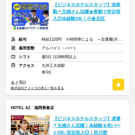
【ビジネスホテルスタッフ】深夜
勤＊主婦さん活躍★夜勤で安定収
入◎未経験OK｜小倉北区
給与
時給1220円 ※時間帯による ＋交通費(月上限1万8900円)
雇用形態
アルバイト・パート
シフト
週5日 1日8時間以上
アクセス
九州工大前駅
車3分
6
あと
日
株式会社アメイズの求人一覧を見る
HOTEL AZ 福岡香春店
【ビジネスホテルスタッフ】遅番
＊主婦さん活躍！未経験＆初パー
トOK♪安定収入◎｜田川郡