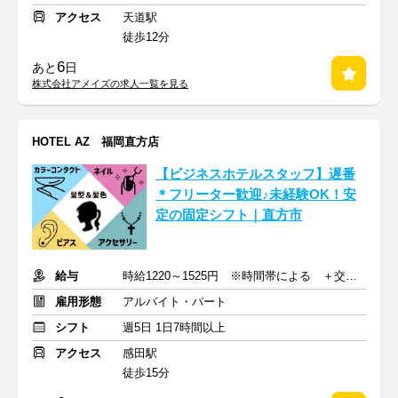
アクセス
天道駅
徒歩12分
6
あと
日
株式会社アメイズの求人一覧を見る
HOTEL AZ 福岡直方店
【ビジネスホテルスタッフ】遅番
＊フリーター歓迎♪未経験OK！安
定の固定シフト｜直方市
給与
時給1220～1525円 ※時間帯による ＋交通費(月上限1万8900円)
雇用形態
アルバイト・パート
シフト
週5日 1日7時間以上
アクセス
感田駅
徒歩15分