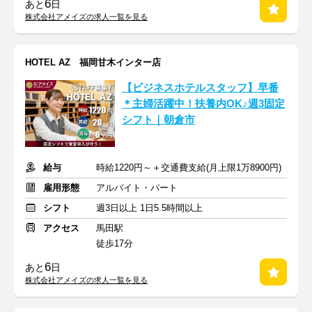
6
あと
日
株式会社アメイズの求人一覧を見る
HOTEL AZ 福岡甘木インター店
【ビジネスホテルスタッフ】早番
＊主婦活躍中！扶養内OK♪週3固定
シフト｜朝倉市
給与
時給1220円～＋交通費支給(月上限1万8900円)
雇用形態
アルバイト・パート
シフト
週3日以上 1日5.5時間以上
アクセス
馬田駅
徒歩17分
6
あと
日
株式会社アメイズの求人一覧を見る