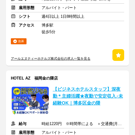
雇用形態
アルバイト・パート
シフト
週4日以上 1日8時間以上
アクセス
博多駅
徒歩5分
急募
アールエヌティーホテルズ株式会社の求人一覧を見る
HOTEL AZ 福岡金の隈店
【ビジネスホテルスタッフ】深夜
勤＊主婦活躍★夜勤で安定収入♪未
経験OK｜博多区金の隈
給与
時給1220円 ※時間帯による ＋交通費(月上限1万8900円)
雇用形態
アルバイト・パート