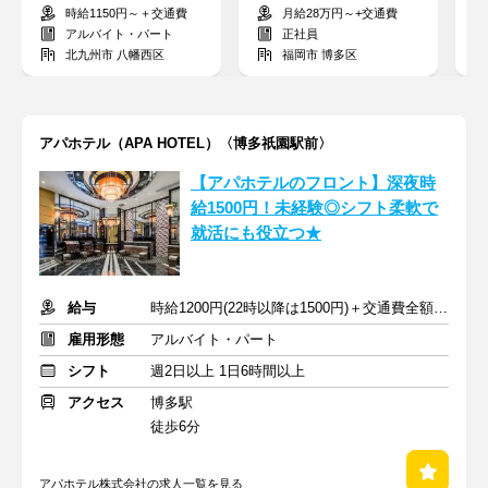
操作は一切なし◎短時間
配送！日勤ルート◎中高
の
時給1150円～＋交通費
月給28万円～+交通費
勤務＆扶養内も◎
年世代の転職も歓迎
の
アルバイト・パート
正社員
北九州市 八幡西区
福岡市 博多区
アパホテル（APA HOTEL）〈博多祇園駅前〉
【アパホテルのフロント】深夜時
給1500円！未経験◎シフト柔軟で
就活にも役立つ★
給与
時給1200円(22時以降は1500円)＋交通費全額支給
雇用形態
アルバイト・パート
シフト
週2日以上 1日6時間以上
アクセス
博多駅
徒歩6分
アパホテル株式会社の求人一覧を見る