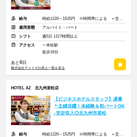
給与
時給1220～1525円 ※時間帯による ＋交通費(月上限1万8900円)
雇用形態
アルバイト・パート
シフト
週5日 1日7時間以上
アクセス
一本松駅
徒歩16分
6
あと
日
株式会社アメイズの求人一覧を見る
HOTEL AZ 北九州若松店
【ビジネスホテルスタッフ】遅番
＊主婦活躍！未経験＆初パートOK
♪安定収入◎北九州市若松
給与
時給1220～1525円 ※時間帯による ＋交通費(月上限1万8900円)