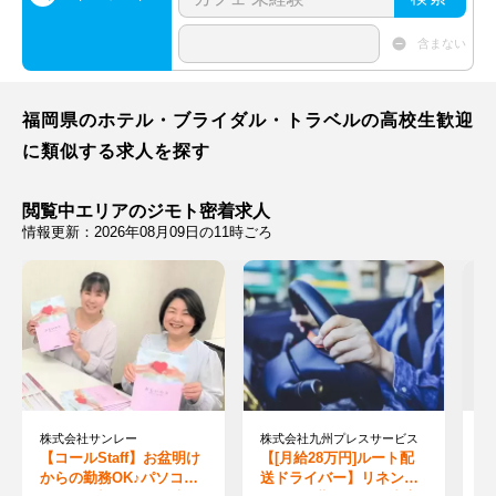
含まない
福岡県のホテル・ブライダル・トラベルの高校生歓迎
に類似する求人を探す
閲覧中エリアのジモト密着求人
情報更新：2026年08月09日の11時ごろ
株式会社サンレー
株式会社九州プレスサービス
光
【コールStaff】お盆明け
【[月給28万円]ルート配
【
からの勤務OK♪パソコン
送ドライバー】リネンの
前