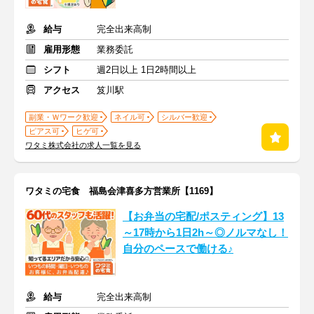
給与
完全出来高制
雇用形態
業務委託
シフト
週2日以上 1日2時間以上
アクセス
笈川駅
副業・Ｗワーク歓迎
ネイル可
シルバー歓迎
ピアス可
ヒゲ可
ワタミ株式会社の求人一覧を見る
ワタミの宅食 福島会津喜多方営業所【1169】
【お弁当の宅配/ポスティング】13
～17時から1日2h～◎ノルマなし！
自分のペースで働ける♪
給与
完全出来高制