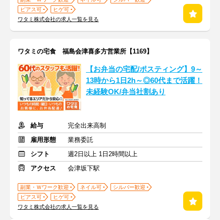
ピアス可
ヒゲ可
ワタミ株式会社の求人一覧を見る
ワタミの宅食 福島会津喜多方営業所【1169】
【お弁当の宅配/ポスティング】9～
13時から1日2h～◎60代まで活躍！
未経験OK/弁当社割あり
給与
完全出来高制
雇用形態
業務委託
シフト
週2日以上 1日2時間以上
アクセス
会津坂下駅
副業・Ｗワーク歓迎
ネイル可
シルバー歓迎
ピアス可
ヒゲ可
ワタミ株式会社の求人一覧を見る