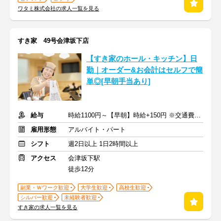
ワタミ株式会社の求人一覧を見る
すき家 49号会津坂下店
【すき家のホール・キッチン】日
勤｜オーダー&お会計はセルフで簡
単◎[早朝手当あり]
給与
時給1100円～【早朝】時給+150円 ※交通費支給
雇用形態
アルバイト・パート
シフト
週2日以上 1日2時間以上
アクセス
会津坂下駅
徒歩12分
副業・Ｗワーク歓迎
大学生歓迎
高校生歓迎
シルバー歓迎
未経験者歓迎
すき家の求人一覧を見る