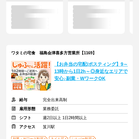
ワタミの宅食 福島会津喜多方営業所【1169】
【お弁当の宅配/ポスティング】9～
13時から1日2h～◎身近なエリアで
安心♪副業・WワークOK
給与
完全出来高制
雇用形態
業務委託
シフト
週2日以上 1日2時間以上
アクセス
笈川駅
副業・Ｗワーク歓迎
ネイル可
シルバー歓迎