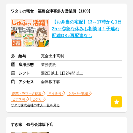
ワタミの宅食 福島会津喜多方営業所【1169】
【お弁当の宅配】13～17時から1日
2h～◎急な休みも相談可！子連れ
配達OK♪再配達なし
給与
完全出来高制
雇用形態
業務委託
シフト
週2日以上 1日2時間以上
アクセス
会津坂下駅
副業・Ｗワーク歓迎
ネイル可
シルバー歓迎
ピアス可
ヒゲ可
ワタミ株式会社の求人一覧を見る
すき家 49号会津坂下店