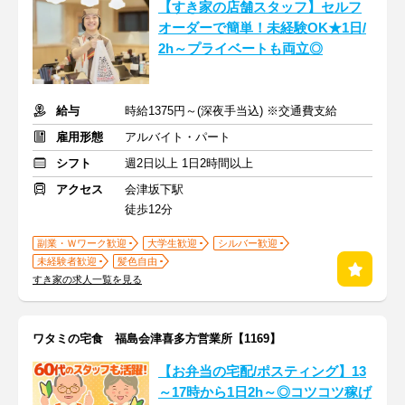
【すき家の店舗スタッフ】セルフ
オーダーで簡単！未経験OK★1日/
2h～プライベートも両立◎
給与
時給1375円～(深夜手当込) ※交通費支給
雇用形態
アルバイト・パート
シフト
週2日以上 1日2時間以上
アクセス
会津坂下駅
徒歩12分
副業・Ｗワーク歓迎
大学生歓迎
シルバー歓迎
未経験者歓迎
髪色自由
すき家の求人一覧を見る
ワタミの宅食 福島会津喜多方営業所【1169】
【お弁当の宅配/ポスティング】13
～17時から1日2h～◎コツコツ稼げ