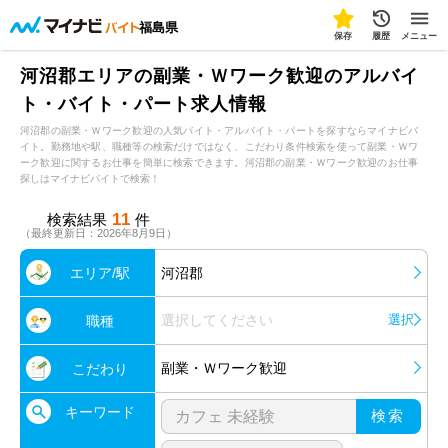
福島県
保存
履歴
メニュー
河沼郡エリアの副業・Ｗワーク歓迎のアルバイ
ト・バイト・パート求人情報
河沼郡の副業・Ｗワーク歓迎の人気バイト・アルバイト・パートを探すならマイナビバ
イト。勤務地や駅、職種等の検索だけではなく、こだわり条件検索を使って副業・Ｗワ
ーク歓迎に関するお仕事を簡単に検索できます。河沼郡の副業・Ｗワーク歓迎のお仕事
探しはマイナビバイトで検索！
11
検索結果
件
（最終更新日：2026年8月9日）
エリア/駅
河沼郡
選択してください
選択
職種
副業・Ｗワーク歓迎
こだわり
キーワード
検索