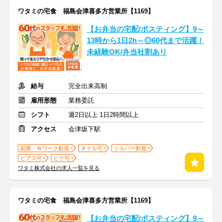
ワタミの宅食 福島会津喜多方営業所【1169】
【お弁当の宅配/ポスティング】9～
13時から1日2h～◎60代まで活躍！
未経験OK/弁当社割あり
給与
完全出来高制
雇用形態
業務委託
シフト
週2日以上 1日2時間以上
アクセス
会津坂下駅
副業・Ｗワーク歓迎
ネイル可
シルバー歓迎
ピアス可
ヒゲ可
ワタミ株式会社の求人一覧を見る
ワタミの宅食 福島会津喜多方営業所【1169】
【お弁当の宅配/ポスティング】9～