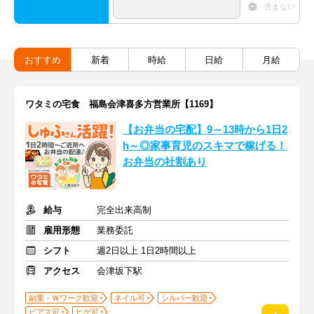
含まない
おすすめ
新着
時給
日給
月給
ワタミの宅食 福島会津喜多方営業所【1169】
【お弁当の宅配】9～13時から1日2
h～◎家事育児のスキマで稼げる！
お弁当の社割あり
給与
完全出来高制
雇用形態
業務委託
シフト
週2日以上 1日2時間以上
アクセス
会津坂下駅
副業・Ｗワーク歓迎
ネイル可
シルバー歓迎
ピアス可
ヒゲ可