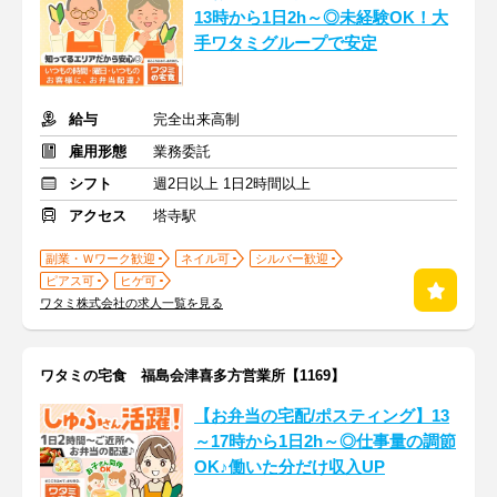
13時から1日2h～◎未経験OK！大
手ワタミグループで安定
給与
完全出来高制
雇用形態
業務委託
シフト
週2日以上 1日2時間以上
アクセス
塔寺駅
副業・Ｗワーク歓迎
ネイル可
シルバー歓迎
ピアス可
ヒゲ可
ワタミ株式会社の求人一覧を見る
ワタミの宅食 福島会津喜多方営業所【1169】
【お弁当の宅配/ポスティング】13
～17時から1日2h～◎仕事量の調節
OK♪働いた分だけ収入UP