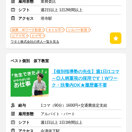
雇用形態
業務委託
シフト
週2日以上 1日2時間以上
アクセス
塔寺駅
副業・Ｗワーク歓迎
ネイル可
シルバー歓迎
ピアス可
ヒゲ可
ワタミ株式会社の求人一覧を見る
ベスト個別 坂下教室
【個別指導塾の先生】週1日/1コマ
～◎人柄重視の採用です！Wワー
ク・扶養内OK★履歴書不要
給与
1コマ（90分）1600円+交通費規定支給
雇用形態
アルバイト・パート
シフト
週1日以上 1日1時間以上
アクセス
会津坂下駅