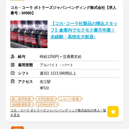
コカ・コーラ ボトラーズジャパンベンディング株式会社【求人
番号：84980】
【コカ･コーラ社製品の積込スタッ
フ】倉庫内でモクモク裏方作業！
未経験・高校生大歓迎♪
給与
時給1250円＋交通費支給
雇用形態
アルバイト・パート
シフト
週3日 1日3.5時間以上
アクセス
友江駅
車5分
第二新卒歓迎
大学生歓迎
シルバー歓迎
未経験者歓迎
1日4h以内可
コカ・コーラ ボトラーズジャパンベンディング株式会社の求人一覧
を見る