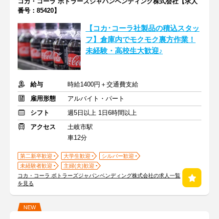
コカ・コーラ ボトラーズジャパンベンディング株式会社【求人
番号：85420】
【コカ･コーラ社製品の積込スタッ
フ】倉庫内でモクモク裏方作業！
未経験・高校生大歓迎♪
給与
時給1400円＋交通費支給
雇用形態
アルバイト・パート
シフト
週5日以上 1日6時間以上
アクセス
土岐市駅
車12分
第二新卒歓迎
大学生歓迎
シルバー歓迎
未経験者歓迎
主婦(夫)歓迎
コカ・コーラ ボトラーズジャパンベンディング株式会社の求人一覧
を見る
NEW