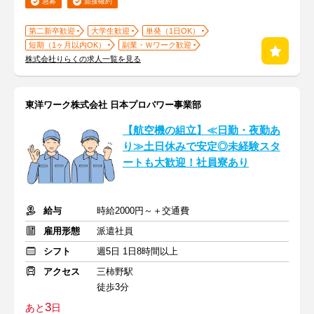
急募
面接確約
第二新卒歓迎
大学生歓迎
単発（1日OK）
短期（1ヶ月以内OK）
副業・Ｗワーク歓迎
株式会社りらくの求人一覧を見る
東洋ワーク株式会社 日本プロパワー事業部
【航空機の組立】≪日勤・夜勤あ
り≫土日休みで安定◎未経験スタ
ートも大歓迎！社員寮あり
給与
時給2000円～＋交通費
雇用形態
派遣社員
シフト
週5日 1日8時間以上
アクセス
三柿野駅
徒歩3分
3
あと
日