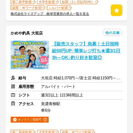
第二新卒歓迎
大学生歓迎
短期（1ヶ月以内OK）
副業・Ｗワーク歓迎
シルバー歓迎
株式会社ライズアップ 岐阜営業所の求人一覧を見る
他の店舗
かめや釣具 大垣店
【販売スタッフ】急募！土日祝時
給50円UP↑簡単レジ打ち★週3/1日
3h～OK♪釣り好き歓迎◎
給与
大垣店:時給1,070円～/富士店:時給1150円～★１分単位で時給支給
雇用形態
アルバイト・パート
シフト
週3日以上 1日3時間以上
アクセス
美濃青柳駅
車6分
オンライン面接可
第二新卒歓迎
大学生歓迎
副業・Ｗワーク歓迎