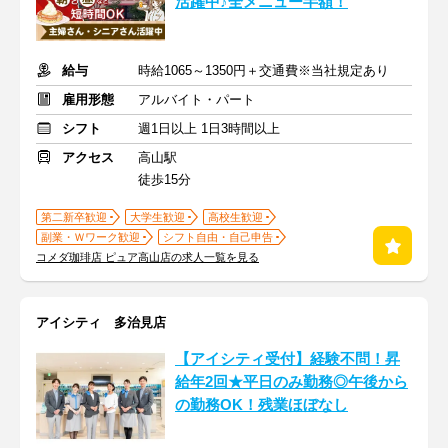
活躍中♪全メニュー半額！
給与
時給1065～1350円＋交通費※当社規定あり
雇用形態
アルバイト・パート
シフト
週1日以上 1日3時間以上
アクセス
高山駅
徒歩15分
第二新卒歓迎
大学生歓迎
高校生歓迎
副業・Ｗワーク歓迎
シフト自由・自己申告
コメダ珈琲店 ピュア高山店の求人一覧を見る
アイシティ 多治見店
【アイシティ受付】経験不問！昇
給年2回★平日のみ勤務◎午後から
の勤務OK！残業ほぼなし