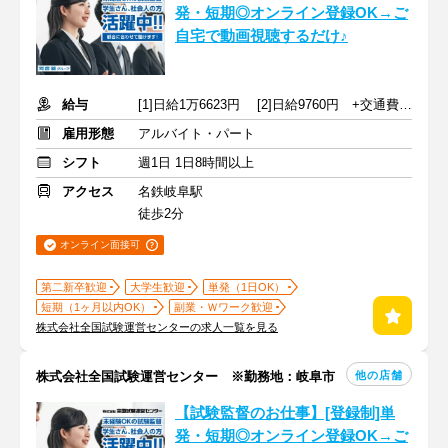
発・短期◎オンライン登録OK→ご
自宅で動画視聴するだけ♪
給与
[1]日給1万6623円 [2]日給9760円 +交通費規定支給
雇用形態
アルバイト・パート
シフト
週1日 1日8時間以上
アクセス
名鉄岐阜駅
徒歩2分
オンライン面接可
第二新卒歓迎
大学生歓迎
単発（1日OK）
短期（1ヶ月以内OK）
副業・Ｗワーク歓迎
株式会社全国試験運営センターの求人一覧を見る
他の店舗
株式会社全国試験運営センター ※勤務地：岐阜市
【試験監督のお仕事】[登録制]単
発・短期◎オンライン登録OK→ご