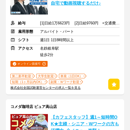
自宅で動画視聴するだけ♪
給与
[1]日給1万6623円 [2]日給9760円 +交通費規定支給
雇用形態
アルバイト・パート
シフト
週1日 1日8時間以上
アクセス
名鉄岐阜駅
徒歩2分
オンライン面接可
第二新卒歓迎
大学生歓迎
単発（1日OK）
短期（1ヶ月以内OK）
副業・Ｗワーク歓迎
株式会社全国試験運営センターの求人一覧を見る
コメダ珈琲店 ピュア高山店
【カフェスタッフ】週1～短時間O
K★主婦・シニア・Wワークの方も