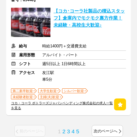
【コカ･コーラ社製品の積込スタッ
フ】倉庫内でモクモク裏方作業！
未経験・高校生大歓迎♪
給与
時給1400円＋交通費支給
雇用形態
アルバイト・パート
シフト
週5日以上 1日6時間以上
アクセス
友江駅
車5分
第二新卒歓迎
大学生歓迎
シルバー歓迎
未経験者歓迎
主婦(夫)歓迎
コカ・コーラ ボトラーズジャパンベンディング株式会社の求人一覧
を見る
1
2
3
4
5
前のページへ
次のページへ