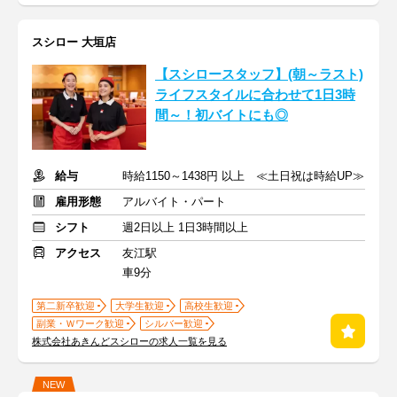
スシロー 大垣店
【スシロースタッフ】(朝～ラスト)
ライフスタイルに合わせて1日3時
間～！初バイトにも◎
給与
時給1150～1438円 以上 ≪土日祝は時給UP≫
雇用形態
アルバイト・パート
シフト
週2日以上 1日3時間以上
アクセス
友江駅
車9分
第二新卒歓迎
大学生歓迎
高校生歓迎
副業・Ｗワーク歓迎
シルバー歓迎
株式会社あきんどスシローの求人一覧を見る
NEW