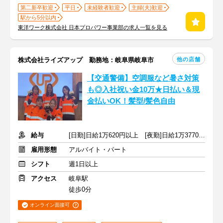
第二新卒歓迎
平日
未経験者歓迎
主婦(夫)歓迎
駅から5分以内
東洋ワーク株式会社 日本プロパワー事業部の求人一覧を見る
他の店舗
株式会社ライズアップ 勤務地：岐阜県岐阜市
【交通警備】空調服など暑さ対策
も◎入社祝い金10万★日払い＆現
金払いOK！髪型/髪色自由
給与
[日勤]日給1万620円以上 [夜勤]日給1万3770円以上
雇用形態
アルバイト・パート
シフト
週1日以上
アクセス
岐阜駅
徒歩0分
オンライン面接可