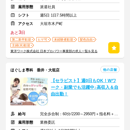
雇用形態
派遣社員
シフト
週5日 1日7.5時間以上
アクセス
大垣市木戸町
3
あと
日
第二新卒歓迎
ヒゲ可
未経験者歓迎
髪色自由
主婦(夫)歓迎
東洋ワーク株式会社 日本プロパワー事業部の求人一覧を見る
他の店舗
ほぐしま専科 垂井・大垣店
【セラピスト】週0日もOK！Wワ
ーク・副業でも活躍中♪高収入＆自
由出勤！
給与
完全歩合制：60分/2200～2950円＋指名料＋インセンティブ
雇用形態
業務委託