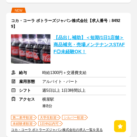
NEW
コカ・コーラ ボトラーズジャパン株式会社【求人番号：8492
9】
【品出し補助】＜短期/1日1店舗＞
商品補充・売場メンテナンスSTAF
F◎未経験OK！
給与
時給1300円＋交通費支給
雇用形態
アルバイト・パート
シフト
週5日以上 1日3時間以上
アクセス
横屋駅
車8分
第二新卒歓迎
大学生歓迎
シルバー歓迎
未経験者歓迎
1日4h以内可
コカ・コーラ ボトラーズジャパン株式会社の求人一覧を見る