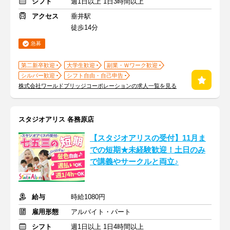
シフト
週1日以上 1日3時間以上
アクセス
垂井駅
徒歩14分
急募
第二新卒歓迎
大学生歓迎
副業・Ｗワーク歓迎
シルバー歓迎
シフト自由・自己申告
株式会社ワールドブリッジコーポレーションの求人一覧を見る
スタジオアリス 各務原店
【スタジオアリスの受付】11月ま
での短期★未経験歓迎！土日のみ
で講義やサークルと両立♪
給与
時給1080円
雇用形態
アルバイト・パート
シフト
週1日以上 1日4時間以上