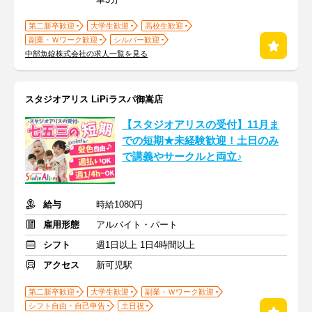
第二新卒歓迎
大学生歓迎
高校生歓迎
副業・Ｗワーク歓迎
シルバー歓迎
中部魚錠株式会社の求人一覧を見る
スタジオアリス LiPiラスパ御嵩店
【スタジオアリスの受付】11月ま
での短期★未経験歓迎！土日のみ
で講義やサークルと両立♪
給与
時給1080円
雇用形態
アルバイト・パート
シフト
週1日以上 1日4時間以上
アクセス
新可児駅
第二新卒歓迎
大学生歓迎
副業・Ｗワーク歓迎
シフト自由・自己申告
土日祝