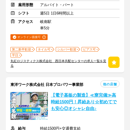
雇用形態
アルバイト・パート
シフト
週5日 1日6時間以上
アクセス
岐南駅
車5分
オンライン面接可
第二新卒歓迎
ネイル可
シルバー歓迎
ピアス可
平日
丸紅ロジスティクス株式会社 西日本共配センターの求人一覧を見
る
他の店舗
東洋ワーク株式会社 日本プロパワー事業部
【電子基板の製造】≪寮完備≫高
時給1500円！昇給あり☆初めてで
も安心◎オシャレ自由♪
給与
時給1500円+交通費支給