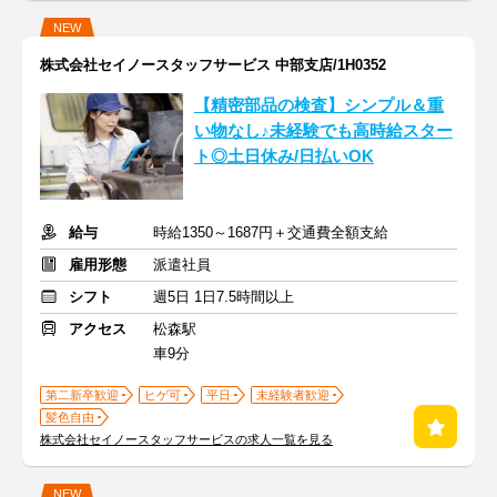
NEW
株式会社セイノースタッフサービス 中部支店/1H0352
【精密部品の検査】シンプル＆重
い物なし♪未経験でも高時給スター
ト◎土日休み/日払いOK
給与
時給1350～1687円＋交通費全額支給
雇用形態
派遣社員
シフト
週5日 1日7.5時間以上
アクセス
松森駅
車9分
第二新卒歓迎
ヒゲ可
平日
未経験者歓迎
髪色自由
株式会社セイノースタッフサービスの求人一覧を見る
NEW