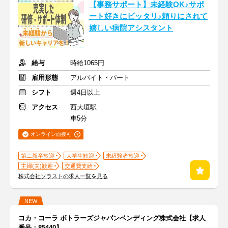
【事務サポート】未経験OK♪サポ
ート好きにピッタリ♪頼りにされて
嬉しい病院アシスタント
給与
時給1065円
雇用形態
アルバイト・パート
シフト
週4日以上
アクセス
西大垣駅
車5分
オンライン面接可
第二新卒歓迎
大学生歓迎
未経験者歓迎
主婦(夫)歓迎
交通費支給
株式会社ソラストの求人一覧を見る
NEW
コカ・コーラ ボトラーズジャパンベンディング株式会社【求人
番号：85440】