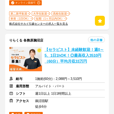
オンライン面接可
第二新卒歓迎
大学生歓迎
高校生歓迎
単発（1日OK）
短期（1ヶ月以内OK）
株式会社サカイ引越センターの求人一覧を見る
他の店舗
りらくる 各務原鵜沼店
【セラピスト】未経験歓迎！週0～
5、1日1hOK！◎最高収入3510円
（60分）平均月収33万円
給与
1施術(60分)：2,088円～3,510円
雇用形態
アルバイト・パート
シフト
週1日以上 1日1時間以上
アクセス
鵜沼宿駅
徒歩6分