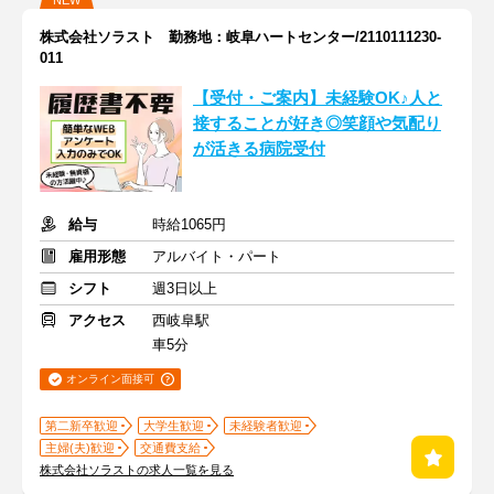
NEW
株式会社ソラスト 勤務地：岐阜ハートセンター/2110111230-
011
【受付・ご案内】未経験OK♪人と
接することが好き◎笑顔や気配り
が活きる病院受付
給与
時給1065円
雇用形態
アルバイト・パート
シフト
週3日以上
アクセス
西岐阜駅
車5分
オンライン面接可
第二新卒歓迎
大学生歓迎
未経験者歓迎
主婦(夫)歓迎
交通費支給
株式会社ソラストの求人一覧を見る