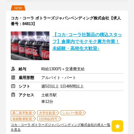
NEW
コカ・コーラ ボトラーズジャパンベンディング株式会社【求人
番号：84813】
【コカ･コーラ社製品の積込スタッ
フ】倉庫内でモクモク裏方作業！
未経験・高校生大歓迎♪
給与
時給1300円＋交通費支給
雇用形態
アルバイト・パート
シフト
週5日以上 1日4時間以上
アクセス
土岐市駅
車12分
第二新卒歓迎
大学生歓迎
シルバー歓迎
未経験者歓迎
1日4h以内可
コカ・コーラ ボトラーズジャパンベンディング株式会社の求人一覧
を見る