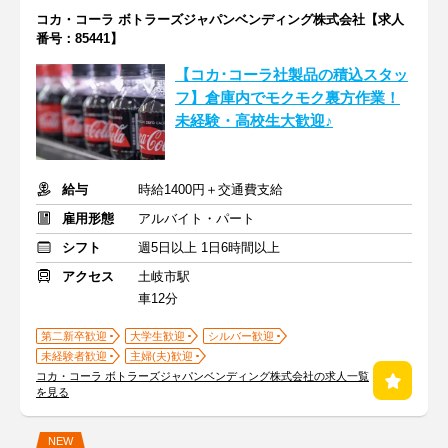
コカ・コーラ ボトラーズジャパンベンディング株式会社【求人
番号：85441】
【コカ･コーラ社製品の積込スタッ
フ】倉庫内でモクモク裏方作業！
未経験・高校生大歓迎♪
給与
時給1400円＋交通費支給
雇用形態
アルバイト・パート
シフト
週5日以上 1日6時間以上
アクセス
土岐市駅
車12分
第二新卒歓迎
大学生歓迎
シルバー歓迎
未経験者歓迎
主婦(夫)歓迎
コカ・コーラ ボトラーズジャパンベンディング株式会社の求人一覧
を見る
NEW