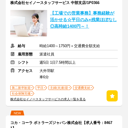
株式会社セイノースタッフサービス 中部支店/1P0366
【工場での営業事務】事務経験が
活かせる☆平日のみ×残業ほぼなし
◎高時給1400円～！
給与
時給1400～1750円＋交通費全額支給
雇用形態
派遣社員
シフト
週5日 1日7.5時間以上
アクセス
大外羽駅
車6分
第二新卒歓迎
平日
主婦(夫)歓迎
交通費支給
社会保険完備
株式会社セイノースタッフサービスの求人一覧を見る
NEW
コカ・コーラ ボトラーズジャパン株式会社【求人番号：8467