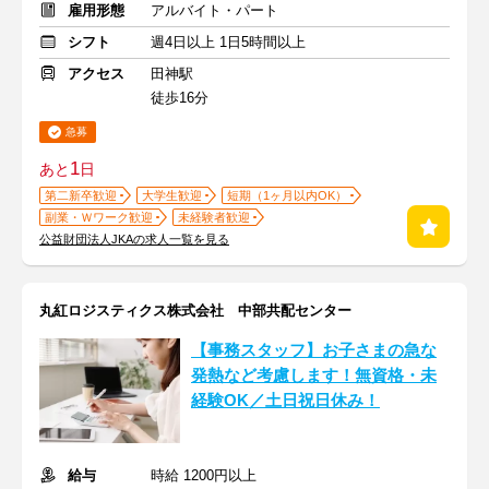
雇用形態
アルバイト・パート
シフト
週4日以上 1日5時間以上
アクセス
田神駅
徒歩16分
急募
1
あと
日
第二新卒歓迎
大学生歓迎
短期（1ヶ月以内OK）
副業・Ｗワーク歓迎
未経験者歓迎
公益財団法人JKAの求人一覧を見る
丸紅ロジスティクス株式会社 中部共配センター
【事務スタッフ】お子さまの急な
発熱など考慮します！無資格・未
経験OK／土日祝日休み！
給与
時給 1200円以上