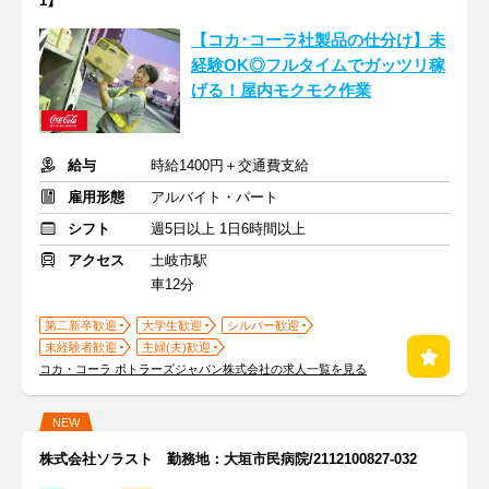
1】
【コカ･コーラ社製品の仕分け】未
経験OK◎フルタイムでガッツリ稼
げる！屋内モクモク作業
給与
時給1400円＋交通費支給
雇用形態
アルバイト・パート
シフト
週5日以上 1日6時間以上
アクセス
土岐市駅
車12分
第二新卒歓迎
大学生歓迎
シルバー歓迎
未経験者歓迎
主婦(夫)歓迎
コカ・コーラ ボトラーズジャパン株式会社の求人一覧を見る
NEW
株式会社ソラスト 勤務地：大垣市民病院/2112100827-032