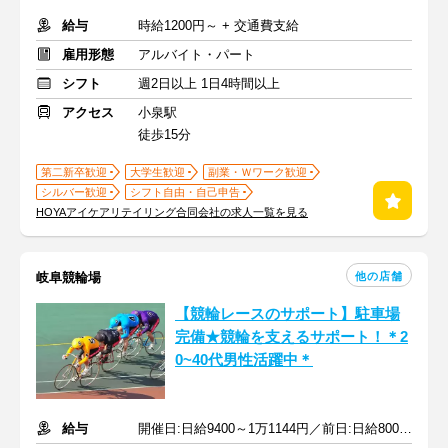
給与
時給1200円～ + 交通費支給
雇用形態
アルバイト・パート
シフト
週2日以上 1日4時間以上
アクセス
小泉駅
徒歩15分
第二新卒歓迎
大学生歓迎
副業・Ｗワーク歓迎
シルバー歓迎
シフト自由・自己申告
HOYAアイケアリテイリング合同会社の求人一覧を見る
他の店舗
岐阜競輪場
【競輪レースのサポート】駐車場
完備★競輪を支えるサポート！＊2
0~40代男性活躍中＊
給与
開催日:日給9400～1万1144円／前日:日給8000円 ＋交通費全額支給