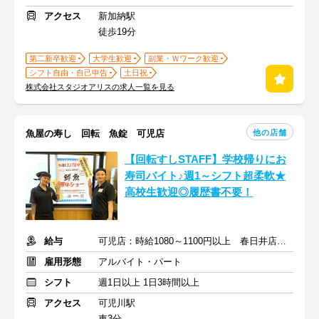
アクセス
新加納駅
徒歩19分
第二新卒歓迎
大学生歓迎
副業・Ｗワーク歓迎
シフト自由・自己申告
土日祝
株式会社スタジオアリスの求人一覧を見る
他の店舗
魚屋の寿し 回転 魚錠 可児店
【回転すしSTAFF】学校帰りにお
寿司バイト♪週1～シフト超柔軟★
高校生歓迎◎履歴書不要！
給与
可児店：時給1080～1100円以上 春日井店：時給1200円～
雇用形態
アルバイト・パート
シフト
週1日以上 1日3時間以上
アクセス
可児川駅
車3分