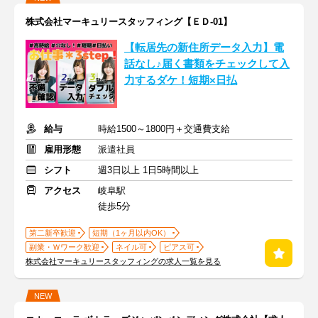
株式会社マーキュリースタッフィング【ＥＤ-01】
【転居先の新住所データ入力】電
話なし♪届く書類をチェックして入
力するダケ！短期×日払
給与
時給1500～1800円＋交通費支給
雇用形態
派遣社員
シフト
週3日以上 1日5時間以上
アクセス
岐阜駅
徒歩5分
第二新卒歓迎
短期（1ヶ月以内OK）
副業・Ｗワーク歓迎
ネイル可
ピアス可
株式会社マーキュリースタッフィングの求人一覧を見る
NEW