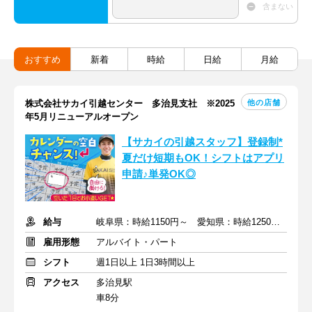
含まない
おすすめ
新着
時給
日給
月給
他の店舗
株式会社サカイ引越センター 多治見支社 ※2025
年5月リニューアルオープン
【サカイの引越スタッフ】登録制*
夏だけ短期もOK！シフトはアプリ
申請♪単発OK◎
給与
岐阜県：時給1150円～ 愛知県：時給1250円～+交通費・他手当
雇用形態
アルバイト・パート
シフト
週1日以上 1日3時間以上
アクセス
多治見駅
車8分