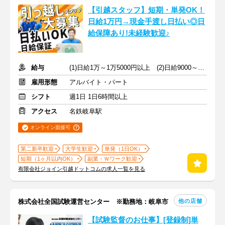
【引越スタッフ】短期・単発OK！
日給1万円→現金手渡し日払い◎日
給保障あり!未経験歓迎♪
給与
(1)日給1万～1万5000円以上 (2)日給9000～9500円以上
雇用形態
アルバイト・パート
シフト
週1日 1日6時間以上
アクセス
名鉄岐阜駅
オンライン面接可
第二新卒歓迎
大学生歓迎
単発（1日OK）
短期（1ヶ月以内OK）
副業・Ｗワーク歓迎
有限会社ジョイン引越ドットコムの求人一覧を見る
他の店舗
株式会社全国試験運営センター ※勤務地：岐阜市
【試験監督のお仕事】[登録制]単