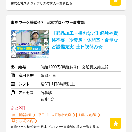
株式会社スタジオアリスの求人一覧を見る
東洋ワーク株式会社 日本プロパワー事業部
【部品加工・梱包など】経験や資
格不要！冷暖房・休憩室・食堂な
ど設備充実♪土日祝休み☆
給与
時給1200円(昇給あり)＋交通費支給支給
雇用形態
派遣社員
シフト
週5日 1日8時間以上
アクセス
竹鼻駅
徒歩5分
3
あと
日
第二新卒歓迎
平日
未経験者歓迎
主婦(夫)歓迎
駅から5分以内
東洋ワーク株式会社 日本プロパワー事業部の求人一覧を見る