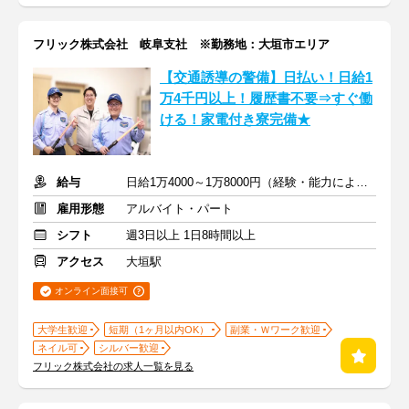
フリック株式会社 岐阜支社 ※勤務地：大垣市エリア
【交通誘導の警備】日払い！日給1
万4千円以上！履歴書不要⇒すぐ働
ける！家電付き寮完備★
給与
日給1万4000～1万8000円（経験・能力による）
雇用形態
アルバイト・パート
シフト
週3日以上 1日8時間以上
アクセス
大垣駅
オンライン面接可
大学生歓迎
短期（1ヶ月以内OK）
副業・Ｗワーク歓迎
ネイル可
シルバー歓迎
フリック株式会社の求人一覧を見る