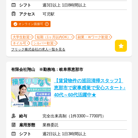
シフト
週3日以上 1日8時間以上
アクセス
可児駅
オンライン面接可
大学生歓迎
短期（1ヶ月以内OK）
副業・Ｗワーク歓迎
ネイル可
シルバー歓迎
フリック株式会社の求人一覧を見る
有限会社翔山 ※勤務地：岐阜県恵那市
【賃貸物件の巡回清掃スタッフ】
恵那市で家事感覚で安心スタート♪
40代～60代活躍中★
給与
完全出来高制（1件3300～7700円）
雇用形態
業務委託
シフト
週2日以上 1日3時間以上