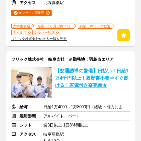
アクセス
北方真桑駅
オンライン面接可
大学生歓迎
短期（1ヶ月以内OK）
副業・Ｗワーク歓迎
ネイル可
シルバー歓迎
フリック株式会社の求人一覧を見る
フリック株式会社 岐阜支社 ※勤務地：羽島市エリア
【交通誘導の警備】日払い！日給1
万4千円以上！履歴書不要⇒すぐ働
ける！家電付き寮完備★
給与
日給1万4000～1万8000円（経験・能力による）
雇用形態
アルバイト・パート
シフト
週3日以上 1日8時間以上
アクセス
岐阜羽島駅