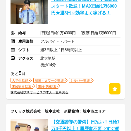
スタート歓迎！MAX日給1万6000
円★週3日～効率よく稼げる！
給与
[日勤]日給1万4000円 [夜勤]日給1万6000円 ＋交通費
雇用形態
アルバイト・パート
シフト
週3日以上 1日8時間以上
アクセス
北大垣駅
徒歩14分
5
あと
日
大学生歓迎
副業・Ｗワーク歓迎
シルバー歓迎
未経験者歓迎
主婦(夫)歓迎
株式会社技研サービスの求人一覧を見る
フリック株式会社 岐阜支社 ※勤務地：岐阜市エリア
【交通誘導の警備】日払い！日給1
万4千円以上！履歴書不要⇒すぐ働