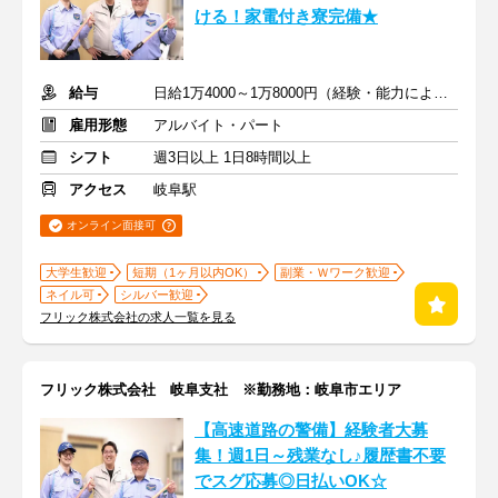
ける！家電付き寮完備★
給与
日給1万4000～1万8000円（経験・能力による）
雇用形態
アルバイト・パート
シフト
週3日以上 1日8時間以上
アクセス
岐阜駅
オンライン面接可
大学生歓迎
短期（1ヶ月以内OK）
副業・Ｗワーク歓迎
ネイル可
シルバー歓迎
フリック株式会社の求人一覧を見る
フリック株式会社 岐阜支社 ※勤務地：岐阜市エリア
【高速道路の警備】経験者大募
集！週1日～残業なし♪履歴書不要
でスグ応募◎日払いOK☆