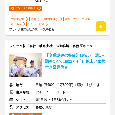
徒歩12分
オンライン面接可
大学生歓迎
短期（1ヶ月以内OK）
副業・Ｗワーク歓迎
ネイル可
シルバー歓迎
フリック株式会社の求人一覧を見る
フリック株式会社 岐阜支社 ※勤務地：各務原市エリア
【交通誘導の警備】日払い！週1～
勤務OK＼日給1万4千円以上／家電
付き寮完備★
給与
日給1万4000～1万8000円（経験・能力による）
雇用形態
アルバイト・パート
シフト
週1日以上 1日8時間以上
アクセス
各務ケ原駅