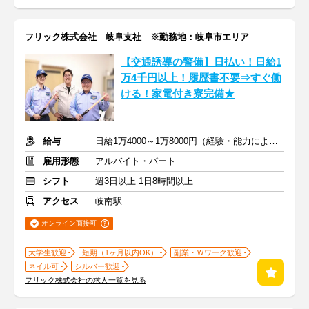
フリック株式会社 岐阜支社 ※勤務地：岐阜市エリア
【交通誘導の警備】日払い！日給1
万4千円以上！履歴書不要⇒すぐ働
ける！家電付き寮完備★
給与
日給1万4000～1万8000円（経験・能力による）
雇用形態
アルバイト・パート
シフト
週3日以上 1日8時間以上
アクセス
岐南駅
オンライン面接可
大学生歓迎
短期（1ヶ月以内OK）
副業・Ｗワーク歓迎
ネイル可
シルバー歓迎
フリック株式会社の求人一覧を見る