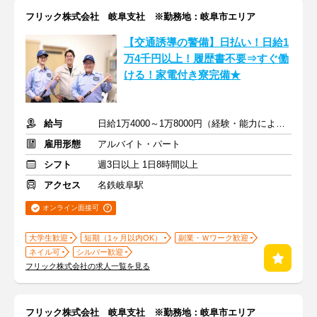
フリック株式会社 岐阜支社 ※勤務地：岐阜市エリア
【交通誘導の警備】日払い！日給1
万4千円以上！履歴書不要⇒すぐ働
ける！家電付き寮完備★
給与
日給1万4000～1万8000円（経験・能力による）
雇用形態
アルバイト・パート
シフト
週3日以上 1日8時間以上
アクセス
名鉄岐阜駅
オンライン面接可
大学生歓迎
短期（1ヶ月以内OK）
副業・Ｗワーク歓迎
ネイル可
シルバー歓迎
フリック株式会社の求人一覧を見る
フリック株式会社 岐阜支社 ※勤務地：岐阜市エリア