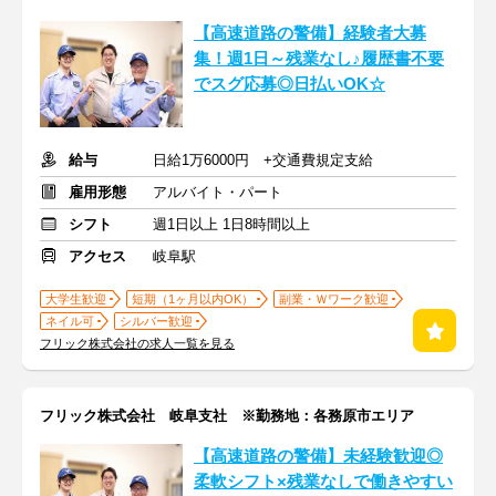
【高速道路の警備】経験者大募
集！週1日～残業なし♪履歴書不要
でスグ応募◎日払いOK☆
給与
日給1万6000円 +交通費規定支給
雇用形態
アルバイト・パート
シフト
週1日以上 1日8時間以上
アクセス
岐阜駅
大学生歓迎
短期（1ヶ月以内OK）
副業・Ｗワーク歓迎
ネイル可
シルバー歓迎
フリック株式会社の求人一覧を見る
フリック株式会社 岐阜支社 ※勤務地：各務原市エリア
【高速道路の警備】未経験歓迎◎
柔軟シフト×残業なしで働きやすい