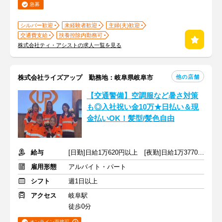
急募
シルバー歓迎
未経験者歓迎
主婦(夫)歓迎
交通費支給
扶養控除内勤務可
株式会社ティ・アシストの求人一覧を見る
他の店舗
株式会社ライズアップ 勤務地：岐阜県岐阜市
【交通警備】空調服など暑さ対策
も◎入社祝い金10万★日払い＆現
金払いOK！髪型/髪色自由
給与
[日勤]日給1万620円以上 [夜勤]日給1万3770円以上
雇用形態
アルバイト・パート
シフト
週1日以上
アクセス
岐阜駅
徒歩0分
オンライン面接可