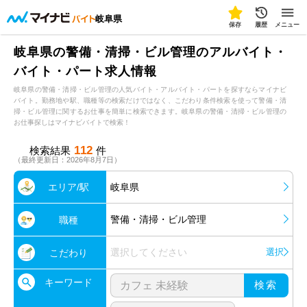
岐阜県
保存
履歴
メニュー
岐阜県の警備・清掃・ビル管理のアルバイト・
バイト・パート求人情報
岐阜県の警備・清掃・ビル管理の人気バイト・アルバイト・パートを探すならマイナビ
バイト。勤務地や駅、職種等の検索だけではなく、こだわり条件検索を使って警備・清
掃・ビル管理に関するお仕事を簡単に検索できます。岐阜県の警備・清掃・ビル管理の
お仕事探しはマイナビバイトで検索！
112
検索結果
件
（最終更新日：2026年8月7日）
エリア/駅
岐阜県
警備・清掃・ビル管理
職種
選択してください
選択
こだわり
キーワード
検索