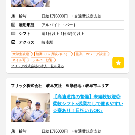
給与
日給1万6000円 +交通費規定支給
雇用形態
アルバイト・パート
シフト
週1日以上 1日8時間以上
アクセス
岐南駅
大学生歓迎
短期（1ヶ月以内OK）
副業・Ｗワーク歓迎
ネイル可
シルバー歓迎
フリック株式会社の求人一覧を見る
フリック株式会社 岐阜支社 ※勤務地：岐阜市エリア
【高速道路の警備】未経験歓迎◎
柔軟シフト×残業なしで働きやすい
☆寮あり！日払いもOK♪
給与
日給1万6000円 +交通費規定支給