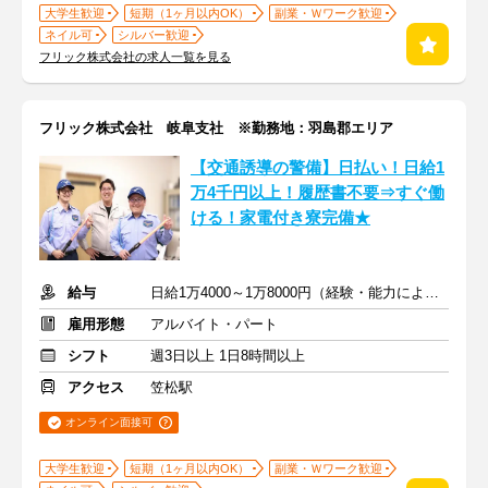
大学生歓迎
短期（1ヶ月以内OK）
副業・Ｗワーク歓迎
ネイル可
シルバー歓迎
フリック株式会社の求人一覧を見る
フリック株式会社 岐阜支社 ※勤務地：羽島郡エリア
【交通誘導の警備】日払い！日給1
万4千円以上！履歴書不要⇒すぐ働
ける！家電付き寮完備★
給与
日給1万4000～1万8000円（経験・能力による）
雇用形態
アルバイト・パート
シフト
週3日以上 1日8時間以上
アクセス
笠松駅
オンライン面接可
大学生歓迎
短期（1ヶ月以内OK）
副業・Ｗワーク歓迎