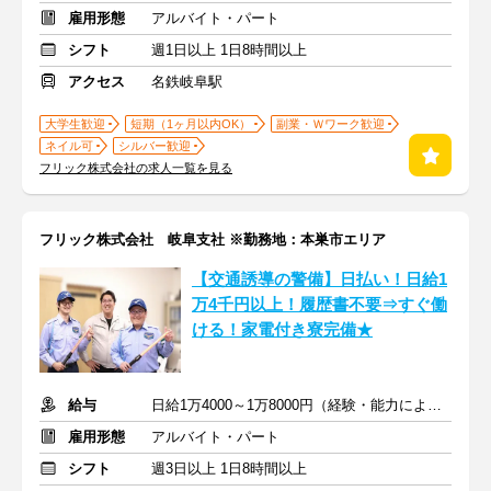
雇用形態
アルバイト・パート
シフト
週1日以上 1日8時間以上
アクセス
名鉄岐阜駅
大学生歓迎
短期（1ヶ月以内OK）
副業・Ｗワーク歓迎
ネイル可
シルバー歓迎
フリック株式会社の求人一覧を見る
フリック株式会社 岐阜支社 ※勤務地：本巣市エリア
【交通誘導の警備】日払い！日給1
万4千円以上！履歴書不要⇒すぐ働
ける！家電付き寮完備★
給与
日給1万4000～1万8000円（経験・能力による）
雇用形態
アルバイト・パート
シフト
週3日以上 1日8時間以上