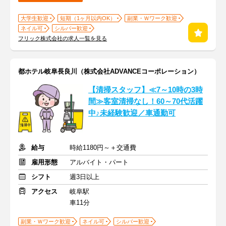
大学生歓迎
短期（1ヶ月以内OK）
副業・Ｗワーク歓迎
ネイル可
シルバー歓迎
フリック株式会社の求人一覧を見る
都ホテル岐阜長良川（株式会社ADVANCEコーポレーション）
【清掃スタッフ】≪7～10時の3時
間≫客室清掃なし！60～70代活躍
中♪未経験歓迎／車通勤可
給与
時給1180円～＋交通費
雇用形態
アルバイト・パート
シフト
週3日以上
アクセス
岐阜駅
車11分
副業・Ｗワーク歓迎
ネイル可
シルバー歓迎