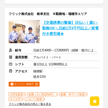
フリック株式会社 岐阜支社 ※勤務地：瑞穂市エリア
【交通誘導の警備】日払い！週1～
勤務OK＼日給1万4千円以上／家電
付き寮完備★
給与
日給1万4000～1万8000円（経験・能力による）
雇用形態
アルバイト・パート
シフト
週1日以上 1日8時間以上
アクセス
穂積駅
徒歩13分
オンライン面接可
大学生歓迎
短期（1ヶ月以内OK）
副業・Ｗワーク歓迎
ネイル可
シルバー歓迎
フリック株式会社の求人一覧を見る