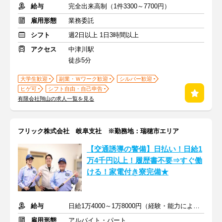
給与
完全出来高制（1件3300～7700円）
雇用形態
業務委託
シフト
週2日以上 1日3時間以上
アクセス
中津川駅
徒歩5分
大学生歓迎
副業・Ｗワーク歓迎
シルバー歓迎
ヒゲ可
シフト自由・自己申告
有限会社翔山の求人一覧を見る
フリック株式会社 岐阜支社 ※勤務地：瑞穂市エリア
【交通誘導の警備】日払い！日給1
万4千円以上！履歴書不要⇒すぐ働
ける！家電付き寮完備★
給与
日給1万4000～1万8000円（経験・能力による）
雇用形態
アルバイト・パート