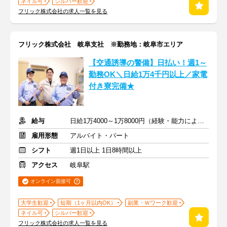
ネイル可
シルバー歓迎
フリック株式会社の求人一覧を見る
フリック株式会社 岐阜支社 ※勤務地：岐阜市エリア
【交通誘導の警備】日払い！週1～
勤務OK＼日給1万4千円以上／家電
付き寮完備★
給与
日給1万4000～1万8000円（経験・能力による）
雇用形態
アルバイト・パート
シフト
週1日以上 1日8時間以上
アクセス
岐阜駅
オンライン面接可
大学生歓迎
短期（1ヶ月以内OK）
副業・Ｗワーク歓迎
ネイル可
シルバー歓迎
フリック株式会社の求人一覧を見る