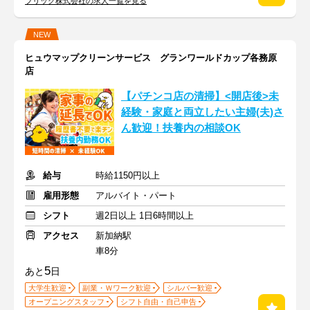
フリック株式会社の求人一覧を見る
NEW
ヒュウマップクリーンサービス グランワールドカップ各務原
店
【パチンコ店の清掃】<開店後>未
経験・家庭と両立したい主婦(夫)さ
ん歓迎！扶養内の相談OK
給与
時給1150円以上
雇用形態
アルバイト・パート
シフト
週2日以上 1日6時間以上
アクセス
新加納駅
車8分
5
あと
日
大学生歓迎
副業・Ｗワーク歓迎
シルバー歓迎
オープニングスタッフ
シフト自由・自己申告