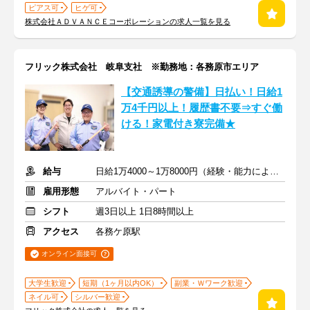
ピアス可
ヒゲ可
株式会社ＡＤＶＡＮＣＥコーポレーションの求人一覧を見る
フリック株式会社 岐阜支社 ※勤務地：各務原市エリア
【交通誘導の警備】日払い！日給1
万4千円以上！履歴書不要⇒すぐ働
ける！家電付き寮完備★
給与
日給1万4000～1万8000円（経験・能力による）
雇用形態
アルバイト・パート
シフト
週3日以上 1日8時間以上
アクセス
各務ケ原駅
オンライン面接可
大学生歓迎
短期（1ヶ月以内OK）
副業・Ｗワーク歓迎
ネイル可
シルバー歓迎