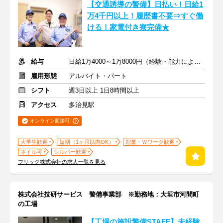
【交通誘導の警備】日払い！日給1
万4千円以上！履歴書不要⇒すぐ働
ける！家電付き寮完備★
給与
日給1万4000～1万8000円（経験・能力による）
雇用形態
アルバイト・パート
シフト
週3日以上 1日8時間以上
アクセス
多治見駅
オンライン面接可
大学生歓迎
短期（1ヶ月以内OK）
副業・Ｗワーク歓迎
ネイル可
シルバー歓迎
フリック株式会社の求人一覧を見る
株式会社技研サービス 警備事業部 ※勤務地：大垣市河間町
の工場
【工場の施設警備STAFF】未経験