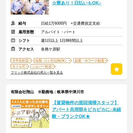
☆寮あり！日払いもOK♪
給与
日給1万6000円 +交通費規定支給
雇用形態
アルバイト・パート
シフト
週1日以上 1日8時間以上
アクセス
各務ケ原駅
大学生歓迎
短期（1ヶ月以内OK）
副業・Ｗワーク歓迎
ネイル可
シルバー歓迎
フリック株式会社の求人一覧を見る
有限会社翔山 ※勤務地：岐阜県中津川市
【賃貸物件の巡回清掃スタッフ】
アパート共用部をピカピカに♪未経
験・ブランクOK★