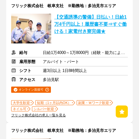
フリック株式会社 岐阜支社 ※勤務地：多治見市エリア
【交通誘導の警備】日払い！日給1
万4千円以上！履歴書不要⇒すぐ働
ける！家電付き寮完備★
給与
日給1万4000～1万8000円（経験・能力による）
雇用形態
アルバイト・パート
シフト
週3日以上 1日8時間以上
アクセス
多治見駅
オンライン面接可
大学生歓迎
短期（1ヶ月以内OK）
副業・Ｗワーク歓迎
ネイル可
シルバー歓迎
フリック株式会社の求人一覧を見る
フリック株式会社 岐阜支社 ※勤務地：多治見市エリア