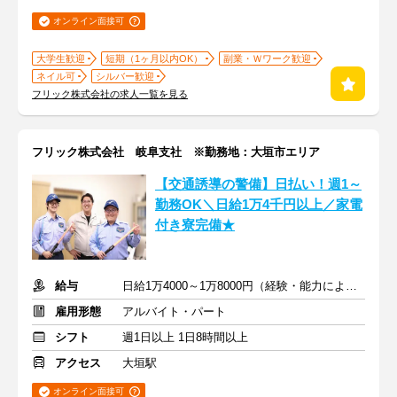
オンライン面接可
大学生歓迎
短期（1ヶ月以内OK）
副業・Ｗワーク歓迎
ネイル可
シルバー歓迎
フリック株式会社の求人一覧を見る
フリック株式会社 岐阜支社 ※勤務地：大垣市エリア
【交通誘導の警備】日払い！週1～
勤務OK＼日給1万4千円以上／家電
付き寮完備★
給与
日給1万4000～1万8000円（経験・能力による）
雇用形態
アルバイト・パート
シフト
週1日以上 1日8時間以上
アクセス
大垣駅
オンライン面接可