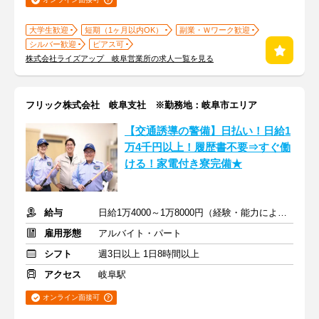
大学生歓迎
短期（1ヶ月以内OK）
副業・Ｗワーク歓迎
シルバー歓迎
ピアス可
株式会社ライズアップ 岐阜営業所の求人一覧を見る
フリック株式会社 岐阜支社 ※勤務地：岐阜市エリア
【交通誘導の警備】日払い！日給1
万4千円以上！履歴書不要⇒すぐ働
ける！家電付き寮完備★
給与
日給1万4000～1万8000円（経験・能力による）
雇用形態
アルバイト・パート
シフト
週3日以上 1日8時間以上
アクセス
岐阜駅
オンライン面接可