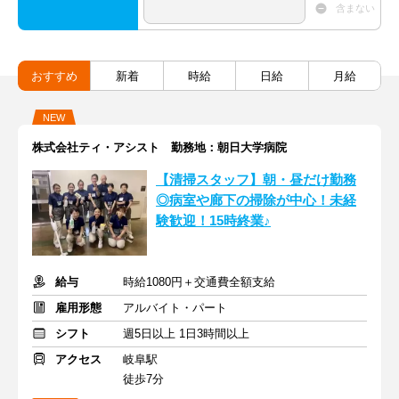
含まない
おすすめ
新着
時給
日給
月給
NEW
株式会社ティ・アシスト 勤務地：朝日大学病院
【清掃スタッフ】朝・昼だけ勤務
◎病室や廊下の掃除が中心！未経
験歓迎！15時終業♪
給与
時給1080円＋交通費全額支給
雇用形態
アルバイト・パート
シフト
週5日以上 1日3時間以上
アクセス
岐阜駅
徒歩7分