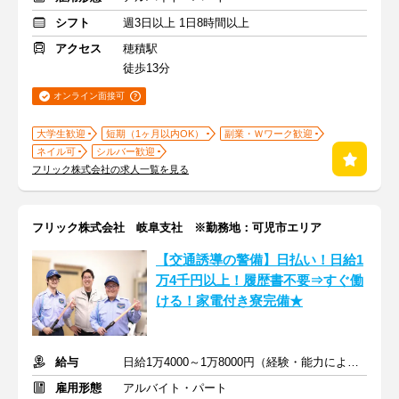
シフト
週3日以上 1日8時間以上
アクセス
穂積駅
徒歩13分
オンライン面接可
大学生歓迎
短期（1ヶ月以内OK）
副業・Ｗワーク歓迎
ネイル可
シルバー歓迎
フリック株式会社の求人一覧を見る
フリック株式会社 岐阜支社 ※勤務地：可児市エリア
【交通誘導の警備】日払い！日給1
万4千円以上！履歴書不要⇒すぐ働
ける！家電付き寮完備★
給与
日給1万4000～1万8000円（経験・能力による）
雇用形態
アルバイト・パート