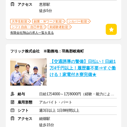
アクセス
恵那駅
徒歩5分
大学生歓迎
副業・Ｗワーク歓迎
シルバー歓迎
シフト自由・自己申告
未経験者歓迎
有限会社翔山の求人一覧を見る
フリック株式会社 ※勤務地：羽島郡岐南町
【交通誘導の警備】日払い！日給1
万4千円以上！履歴書不要⇒すぐ働
ける！家電付き寮完備★
給与
日給1万4000～1万8000円（経験・能力による）
雇用形態
アルバイト・パート
シフト
週3日以上 1日8時間以上
アクセス
細畑駅
徒歩15分