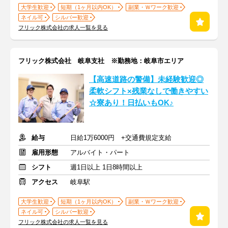
大学生歓迎
短期（1ヶ月以内OK）
副業・Ｗワーク歓迎
ネイル可
シルバー歓迎
フリック株式会社の求人一覧を見る
フリック株式会社 岐阜支社 ※勤務地：岐阜市エリア
【高速道路の警備】未経験歓迎◎
柔軟シフト×残業なしで働きやすい
☆寮あり！日払いもOK♪
給与
日給1万6000円 +交通費規定支給
雇用形態
アルバイト・パート
シフト
週1日以上 1日8時間以上
アクセス
岐阜駅
大学生歓迎
短期（1ヶ月以内OK）
副業・Ｗワーク歓迎
ネイル可
シルバー歓迎
フリック株式会社の求人一覧を見る