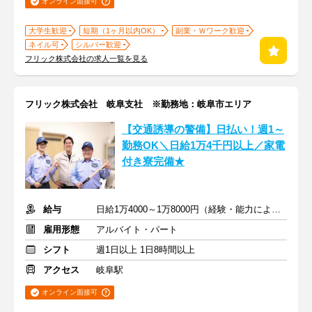
オンライン面接可
大学生歓迎
短期（1ヶ月以内OK）
副業・Ｗワーク歓迎
ネイル可
シルバー歓迎
フリック株式会社の求人一覧を見る
フリック株式会社 岐阜支社 ※勤務地：岐阜市エリア
【交通誘導の警備】日払い！週1～
勤務OK＼日給1万4千円以上／家電
付き寮完備★
給与
日給1万4000～1万8000円（経験・能力による）
雇用形態
アルバイト・パート
シフト
週1日以上 1日8時間以上
アクセス
岐阜駅
オンライン面接可