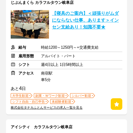
じぶんまくら カラフルタウン岐阜店
【寝具のご案内】＜頑張りがムダ
にならない仕事、あります＞イン
セン支給あり！知識不要★
給与
時給1200～1250円～+交通費支給
雇用形態
アルバイト・パート
シフト
週4日以上 1日5時間以上
アクセス
南宿駅
車5分
4
あと
日
大学生歓迎
副業・Ｗワーク歓迎
シルバー歓迎
シフト自由・自己申告
未経験者歓迎
株式会社タナカふとんサービスの求人一覧を見る
アイシティ カラフルタウン岐阜店