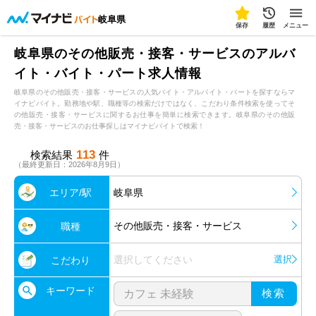
岐阜県
保存
履歴
メニュー
岐阜県のその他販売・接客・サービスのアルバ
イト・バイト・パート求人情報
岐阜県のその他販売・接客・サービスの人気バイト・アルバイト・パートを探すならマ
イナビバイト。勤務地や駅、職種等の検索だけではなく、こだわり条件検索を使ってそ
の他販売・接客・サービスに関するお仕事を簡単に検索できます。岐阜県のその他販
売・接客・サービスのお仕事探しはマイナビバイトで検索！
113
検索結果
件
（最終更新日：2026年8月9日）
エリア/駅
岐阜県
その他販売・接客・サービス
職種
選択してください
選択
こだわり
キーワード
検索