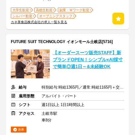
大学生歓迎
高校生歓迎
副業・Ｗワーク歓迎
シルバー歓迎
オープニングスタッフ
カネ美食品株式会社の求人一覧を見る
FUTURE SUIT TECHNOLOGY イオンモール土岐店[5716]
【オーダースーツ販売STAFF】新
ブランドOPEN！シンプル×AI採寸
で簡単◎週1日～&未経験OK
給与
特別給与:時給1365円／通常:時給1165円＋交通費支給
雇用形態
アルバイト・パート
シフト
週1日以上 1日1時間以上
アクセス
土岐市駅
車8分
急募