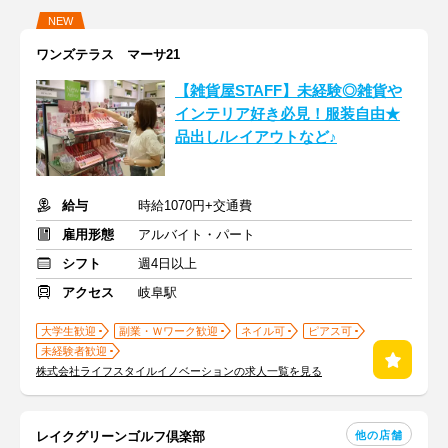
NEW
ワンズテラス マーサ21
【雑貨屋STAFF】未経験◎雑貨や
インテリア好き必見！服装自由★
品出し/レイアウトなど♪
給与
時給1070円+交通費
雇用形態
アルバイト・パート
シフト
週4日以上
アクセス
岐阜駅
大学生歓迎
副業・Ｗワーク歓迎
ネイル可
ピアス可
未経験者歓迎
株式会社ライフスタイルイノベーションの求人一覧を見る
他の店舗
レイクグリーンゴルフ倶楽部