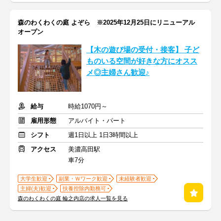
森のわくわくの庭 よぞら ※2025年12月25日にリニューアル
オープン
【木の遊び場の受付・接客】 子ど
ものいる空間が好きな方にオスス
メ◎主婦さん歓迎♪
給与
時給1070円～
雇用形態
アルバイト・パート
シフト
週1日以上 1日3時間以上
アクセス
美濃高田駅
車7分
大学生歓迎
副業・Ｗワーク歓迎
未経験者歓迎
主婦(夫)歓迎
扶養控除内勤務可
森のわくわくの庭 輪之内店の求人一覧を見る