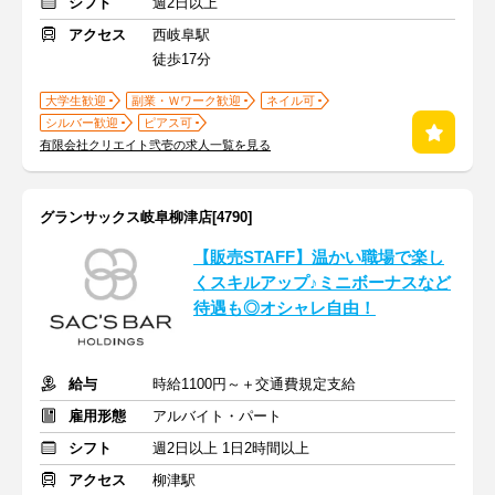
シフト
週2日以上
アクセス
西岐阜駅
徒歩17分
大学生歓迎
副業・Ｗワーク歓迎
ネイル可
シルバー歓迎
ピアス可
有限会社クリエイト弐壱の求人一覧を見る
グランサックス岐阜柳津店[4790]
【販売STAFF】温かい職場で楽し
くスキルアップ♪ミニボーナスなど
待遇も◎オシャレ自由！
給与
時給1100円～＋交通費規定支給
雇用形態
アルバイト・パート
シフト
週2日以上 1日2時間以上
アクセス
柳津駅