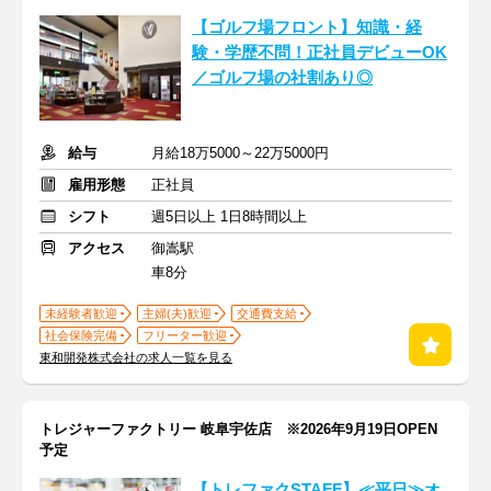
【ゴルフ場フロント】知識・経
験・学歴不問！正社員デビューOK
／ゴルフ場の社割あり◎
給与
月給18万5000～22万5000円
雇用形態
正社員
シフト
週5日以上 1日8時間以上
アクセス
御嵩駅
車8分
未経験者歓迎
主婦(夫)歓迎
交通費支給
社会保険完備
フリーター歓迎
東和開発株式会社の求人一覧を見る
トレジャーファクトリー 岐阜宇佐店 ※2026年9月19日OPEN
予定
【トレファクSTAFF】≪平日≫オ