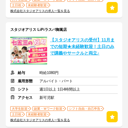
土日祝
未経験者歓迎
株式会社スタジオアリスの求人一覧を見る
スタジオアリス LiPiラスパ御嵩店
【スタジオアリスの受付】11月ま
での短期★未経験歓迎！土日のみ
で講義やサークルと両立♪
給与
時給1080円
雇用形態
アルバイト・パート
シフト
週1日以上 1日4時間以上
アクセス
新可児駅
大学生歓迎
副業・Ｗワーク歓迎
シフト自由・自己申告
土日祝
未経験者歓迎
株式会社スタジオアリスの求人一覧を見る