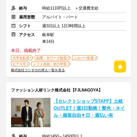
給与
時給1110円以上 ＋交通費支給
雇用形態
アルバイト・パート
シフト
週3日以上 1日3時間以上
アクセス
岐阜駅
車14分
本日、掲載終了
大学生歓迎
副業・Ｗワーク歓迎
シルバー歓迎
ピアス可
シフト自由・自己申告
株式会社コシダカの求人一覧を見る
ファッション人材リンク株式会社【FJLNAGOYA】
【セレクトショップSTAFF】土岐
OUTLET｜週3日勤務！髪色・ネイ
ル・服装自由▼日・週払い有
給与
時給1450～1450円以上