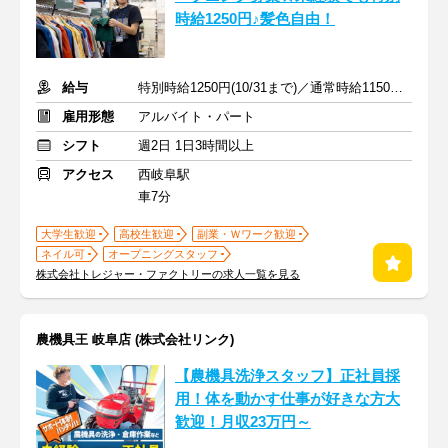
時給1250円♪髪色自由！
給与
特別時給1250円(10/31まで)／通常時給1150円 ※交通費支給
雇用形態
アルバイト・パート
シフト
週2日 1日3時間以上
アクセス
西岐阜駅
車7分
大学生歓迎
高校生歓迎
副業・Ｗワーク歓迎
ネイル可
オープニングスタッフ
株式会社トレジャー・ファクトリーの求人一覧を見る
農機具王 岐阜店 (株式会社リンク)
【農機具洗浄スタッフ】正社員採
用！体を動かす仕事が好きな方大
歓迎！月収23万円～