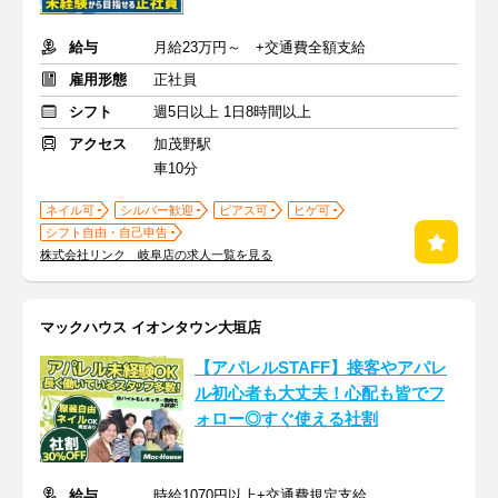
給与
月給23万円～ +交通費全額支給
雇用形態
正社員
シフト
週5日以上 1日8時間以上
アクセス
加茂野駅
車10分
ネイル可
シルバー歓迎
ピアス可
ヒゲ可
シフト自由・自己申告
株式会社リンク 岐阜店の求人一覧を見る
マックハウス イオンタウン大垣店
【アパレルSTAFF】接客やアパレ
ル初心者も大丈夫！心配も皆でフ
ォロー◎すぐ使える社割
給与
時給1070円以上+交通費規定支給