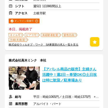
シフト
週5日 1日8時間以上
アクセス
土岐市駅
オンライン面接可
本日、掲載終了
ネイル可
ピアス可
未経験者歓迎
髪色自由
主婦(夫)歓迎
株式会社ウィルオブ・ワーク SA事業部の求人一覧を見る
株式会社高木ミンク 本社
【アパレル商品の販売】主婦さん
活躍中！週2日～希望OK◎土日祝
は特に歓迎／駐車場あり
給与
平日：時給1065円／土日祝：時給1375円 +交通費
雇用形態
アルバイト・パート