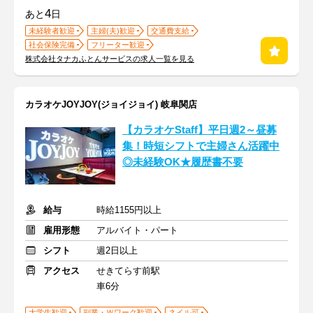
4
あと
日
未経験者歓迎
主婦(夫)歓迎
交通費支給
社会保険完備
フリーター歓迎
株式会社タナカふとんサービスの求人一覧を見る
カラオケJOYJOY(ジョイジョイ) 岐阜関店
【カラオケStaff】平日週2～昼募
集！時短シフトで主婦さん活躍中
◎未経験OK★履歴書不要
給与
時給1155円以上
雇用形態
アルバイト・パート
シフト
週2日以上
アクセス
せきてらす前駅
車6分
大学生歓迎
副業・Ｗワーク歓迎
ネイル可