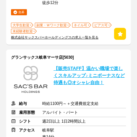
徒歩12分
急募
大学生歓迎
副業・Ｗワーク歓迎
ネイル可
ピアス可
未経験者歓迎
株式会社サックスバーホールディングスの求人一覧を見る
グランサックス岐阜マーサ店[5030]
【販売STAFF】温かい職場で楽し
くスキルアップ♪ミニボーナスなど
待遇も◎オシャレ自由！
給与
時給1100円～＋交通費規定支給
雇用形態
アルバイト・パート
シフト
週2日以上 1日2時間以上
アクセス
岐阜駅
車14分