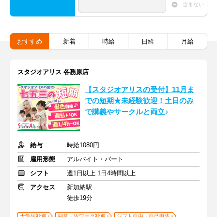
含まない
おすすめ
新着
時給
日給
月給
スタジオアリス 各務原店
【スタジオアリスの受付】11月ま
での短期★未経験歓迎！土日のみ
で講義やサークルと両立♪
給与
時給1080円
雇用形態
アルバイト・パート
シフト
週1日以上 1日4時間以上
アクセス
新加納駅
徒歩19分
大学生歓迎
副業・Ｗワーク歓迎
シフト自由・自己申告