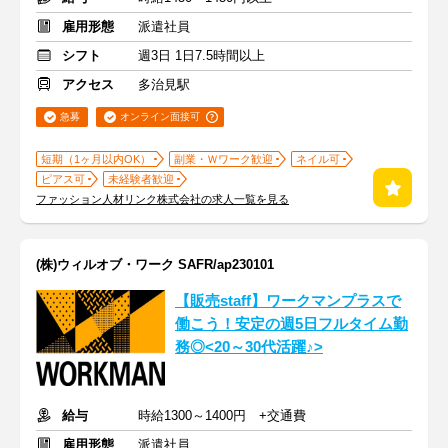
雇用形態
派遣社員
シフト
週3日 1日7.5時間以上
アクセス
多治見駅
急募
オンライン面接可
短期（1ヶ月以内OK）
副業・Ｗワーク歓迎
ネイル可
ピアス可
未経験者歓迎
ファッション人材リンク株式会社の求人一覧を見る
(株)ウィルオブ・ワーク SAFR/ap230101
【販売staff】ワークマンプラスで
働こう！安定の週5日フルタイム勤
務◎<20～30代活躍♪>
給与
時給1300～1400円 +交通費
雇用形態
派遣社員