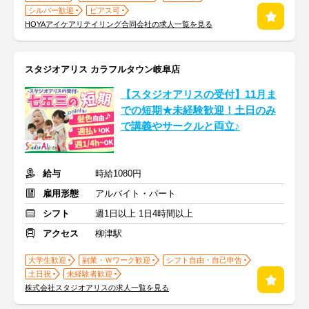
シルバー歓迎
ピアス可
HOYAアイケアリテイリング合同会社の求人一覧を見る
スタジオアリス カラフルタウン岐阜店
【スタジオアリスの受付】11月ま
での短期★未経験歓迎！土日のみ
で講義やサークルと両立♪
給与
時給1080円
雇用形態
アルバイト・パート
シフト
週1日以上 1日4時間以上
アクセス
柳津駅
大学生歓迎
副業・Ｗワーク歓迎
シフト自由・自己申告
土日祝
未経験者歓迎
株式会社スタジオアリスの求人一覧を見る