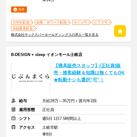
急募
大学生歓迎
副業・Ｗワーク歓迎
ネイル可
ピアス可
未経験者歓迎
株式会社サックスバーホールディングスの求人一覧を見る
B-DESIGN + sleep イオンモール土岐店
【寝具販売スタッフ】[正社員]販
売・接客経験＆知識は無くてもOK
★転勤ナシも選択”可”！
給与
月給28万～35万円＋賞与年2回
雇用形態
正社員
シフト
週5日 1日7.5時間以上
アクセス
土岐市駅
車8分