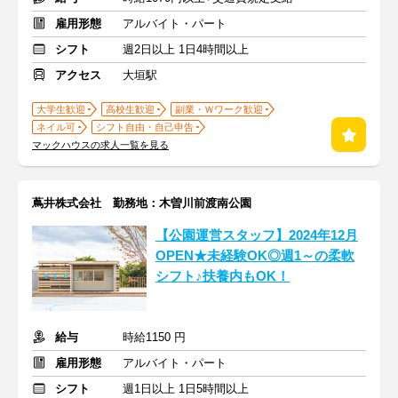
雇用形態
アルバイト・パート
シフト
週2日以上 1日4時間以上
アクセス
大垣駅
大学生歓迎
高校生歓迎
副業・Ｗワーク歓迎
ネイル可
シフト自由・自己申告
マックハウスの求人一覧を見る
蔦井株式会社 勤務地：木曽川前渡南公園
【公園運営スタッフ】2024年12月
OPEN★未経験OK◎週1～の柔軟
シフト♪扶養内もOK！
給与
時給1150 円
雇用形態
アルバイト・パート
シフト
週1日以上 1日5時間以上