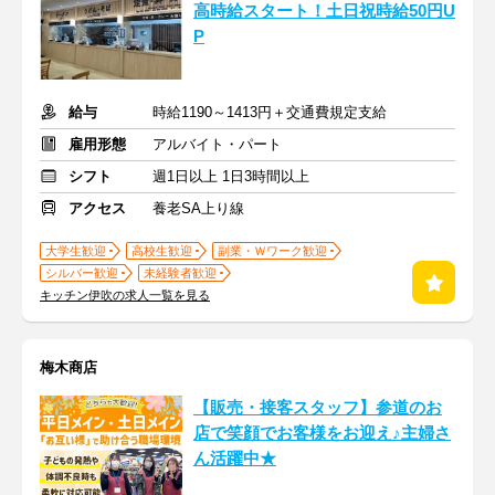
高時給スタート！土日祝時給50円U
P
給与
時給1190～1413円＋交通費規定支給
雇用形態
アルバイト・パート
シフト
週1日以上 1日3時間以上
アクセス
養老SA上り線
大学生歓迎
高校生歓迎
副業・Ｗワーク歓迎
シルバー歓迎
未経験者歓迎
キッチン伊吹の求人一覧を見る
梅木商店
【販売・接客スタッフ】参道のお
店で笑顔でお客様をお迎え♪主婦さ
ん活躍中★