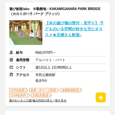
遊び創造labo ※勤務地：KAKAMIGAHARA PARK BRIDGE
（カカミガハラ パーク ブリッジ）
【木の遊び場の受付・見守り】 子
どものいる空間が好きな方にオス
スメ★主婦さん歓迎♪
給与
時給1070円～
雇用形態
アルバイト・パート
シフト
週1日以上 1日3時間以上
アクセス
市民公園前駅
徒歩5分
大学生歓迎
副業・Ｗワーク歓迎
未経験者歓迎
1日4h以内可
主婦(夫)歓迎
森のわくわくの庭 輪之内店の求人一覧を見る