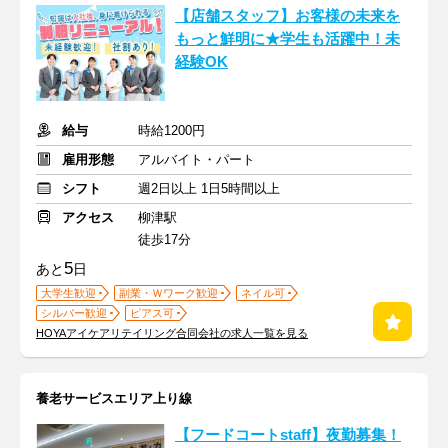
【店舗スタッフ】お客様の未来を
もっと鮮明に★学生も活躍中！未
経験OK
給与
時給1200円
雇用形態
アルバイト・パート
シフト
週2日以上 1日5時間以上
アクセス
柳津駅
徒歩17分
5
あと
日
大学生歓迎
副業・Ｗワーク歓迎
ネイル可
シルバー歓迎
ピアス可
HOYAアイケアリテイリング合同会社の求人一覧を見る
養老サービスエリア上り線
【フードコートstaff】夜勤募集！