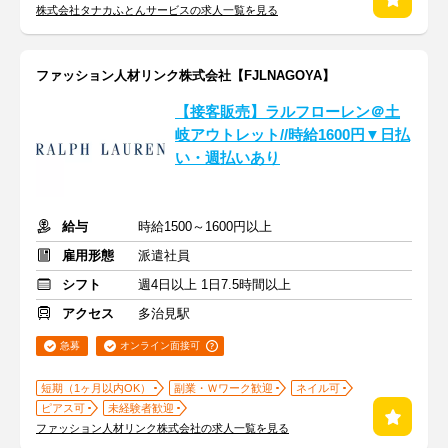
株式会社タナカふとんサービスの求人一覧を見る
ファッション人材リンク株式会社【FJLNAGOYA】
【接客販売】ラルフローレン＠土
岐アウトレット//時給1600円▼日払
い・週払いあり
給与
時給1500～1600円以上
雇用形態
派遣社員
シフト
週4日以上 1日7.5時間以上
アクセス
多治見駅
急募
オンライン面接可
短期（1ヶ月以内OK）
副業・Ｗワーク歓迎
ネイル可
ピアス可
未経験者歓迎
ファッション人材リンク株式会社の求人一覧を見る