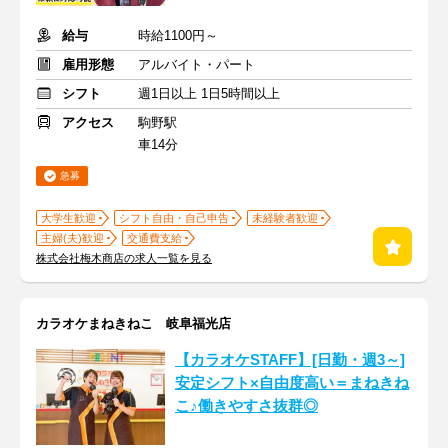
給与
時給1100円～
雇用形態
アルバイト・パート
シフト
週1日以上 1日5時間以上
アクセス
駒野駅
車14分
急募
大学生歓迎
シフト自由・自己申告
未経験者歓迎
主婦(夫)歓迎
交通費支給
株式会社梅木商店の求人一覧を見る
カラオケまねきねこ 岐阜福光店
【カラオケSTAFF】[日勤・週3～]
安定シフト×自由度高い＝まねきね
こ♪働きやすさ抜群◎