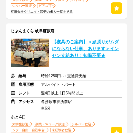
シルバー歓迎
ピアス可
有限会社クリエイト弐壱の求人一覧を見る
じぶんまくら 岐阜蘇原店
【寝具のご案内】＜頑張りがムダ
にならない仕事、あります＞イン
セン支給あり！知識不要★
給与
時給1250円～+交通費支給
雇用形態
アルバイト・パート
シフト
週4日以上 1日5時間以上
アクセス
各務原市役所前駅
車6分
4
あと
日
大学生歓迎
副業・Ｗワーク歓迎
シルバー歓迎
シフト自由・自己申告
未経験者歓迎