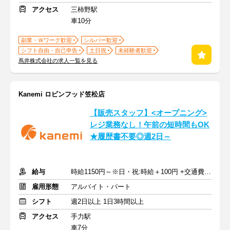
アクセス
三柿野駅
車10分
副業・Ｗワーク歓迎
シルバー歓迎
シフト自由・自己申告
土日祝
未経験者歓迎
蔦井株式会社の求人一覧を見る
Kanemi ロビンフッド笠松店
【販売スタッフ】<オープニング>
レジ業務なし！午前の短時間もOK
★履歴書不要◎週2日～
給与
時給1150円～※日・祝:時給＋100円 +交通費支給
雇用形態
アルバイト・パート
シフト
週2日以上 1日3時間以上
アクセス
手力駅
車7分