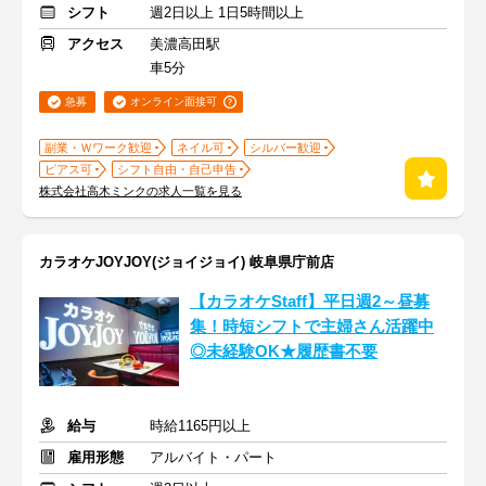
シフト
週2日以上 1日5時間以上
アクセス
美濃高田駅
車5分
急募
オンライン面接可
副業・Ｗワーク歓迎
ネイル可
シルバー歓迎
ピアス可
シフト自由・自己申告
株式会社高木ミンクの求人一覧を見る
カラオケJOYJOY(ジョイジョイ) 岐阜県庁前店
【カラオケStaff】平日週2～昼募
集！時短シフトで主婦さん活躍中
◎未経験OK★履歴書不要
給与
時給1165円以上
雇用形態
アルバイト・パート