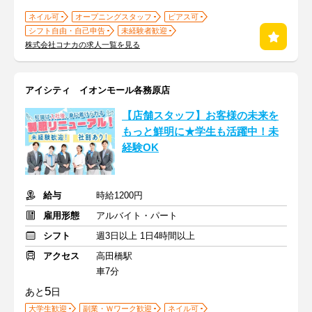
ネイル可
オープニングスタッフ
ピアス可
シフト自由・自己申告
未経験者歓迎
株式会社コナカの求人一覧を見る
アイシティ イオンモール各務原店
【店舗スタッフ】お客様の未来を
もっと鮮明に★学生も活躍中！未
経験OK
給与
時給1200円
雇用形態
アルバイト・パート
シフト
週3日以上 1日4時間以上
アクセス
高田橋駅
車7分
5
あと
日
大学生歓迎
副業・Ｗワーク歓迎
ネイル可