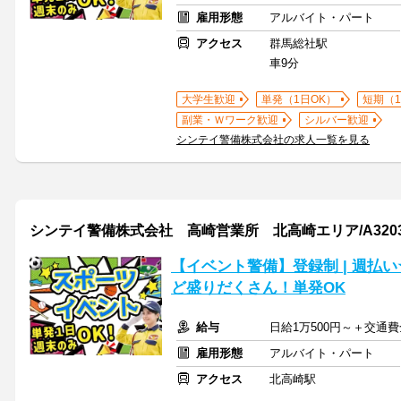
雇用形態
アルバイト・パート
アクセス
群馬総社駅
車9分
大学生歓迎
単発（1日OK）
短期（
副業・Ｗワーク歓迎
シルバー歓迎
シンテイ警備株式会社の求人一覧を見る
シンテイ警備株式会社 高崎営業所 北高崎エリア/A32030
【イベント警備】登録制 | 週払
ど盛りだくさん！単発OK
給与
日給1万500円～＋交通
雇用形態
アルバイト・パート
アクセス
北高崎駅