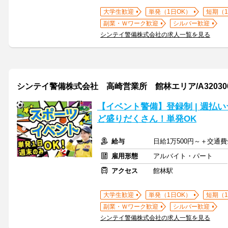
大学生歓迎
単発（1日OK）
短期（
副業・Ｗワーク歓迎
シルバー歓迎
シンテイ警備株式会社の求人一覧を見る
シンテイ警備株式会社 高崎営業所 館林エリア/A320300
【イベント警備】登録制 | 週払
ど盛りだくさん！単発OK
給与
日給1万500円～＋交通
雇用形態
アルバイト・パート
アクセス
館林駅
大学生歓迎
単発（1日OK）
短期（
副業・Ｗワーク歓迎
シルバー歓迎
シンテイ警備株式会社の求人一覧を見る