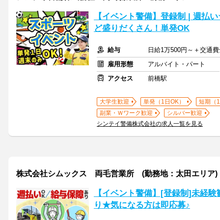
【イベント警備】登録制 | 週払
ど盛りだくさん！単発OK
給与
日給1万500円～＋交通
雇用形態
アルバイト・パート
アクセス
前橋駅
大学生歓迎
単発（1日OK）
短期（
副業・Ｗワーク歓迎
シルバー歓迎
シンテイ警備株式会社の求人一覧を見る
株式会社シムックス 両毛営業所 (勤務地：太田エリア)
【イベント警備】[登録制]未経
り★気になる方は即応募♪