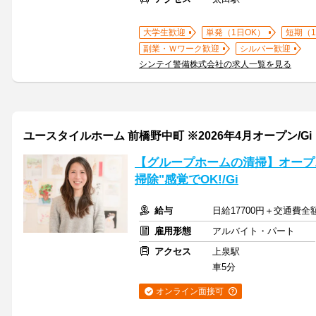
大学生歓迎
単発（1日OK）
短期（
副業・Ｗワーク歓迎
シルバー歓迎
シンテイ警備株式会社の求人一覧を見る
ユースタイルホーム 前橋野中町 ※2026年4月オープン/Gi
【グループホームの清掃】オープニ
掃除"感覚でOK!/Gi
給与
日給17700円＋交通費全
雇用形態
アルバイト・パート
アクセス
上泉駅
車5分
オンライン面接可