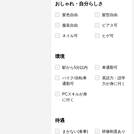
おしゃれ・自分らしさ
髪色自由
髪型自由
服装自由
ピアス可
ネイル可
ヒゲ可
環境
駅から5分以内
車通勤可
バイク/自転車
英語力・語学
通勤可
力が身に付く
PCスキルが身
に付く
待遇
まかない(食事)
研修制度あり