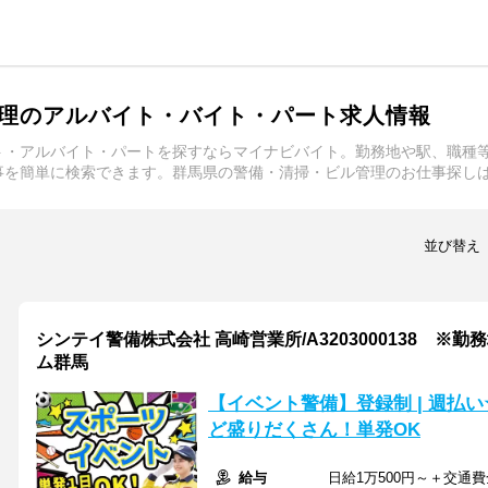
理のアルバイト・バイト・パート求人情報
ト・アルバイト・パートを探すならマイナビバイト。勤務地や駅、職種
事を簡単に検索できます。群馬県の警備・清掃・ビル管理のお仕事探し
並び替え
シンテイ警備株式会社 高崎営業所/A3203000138 ※
ム群馬
【イベント警備】登録制 | 週払
ど盛りだくさん！単発OK
給与
日給1万500円～＋交通