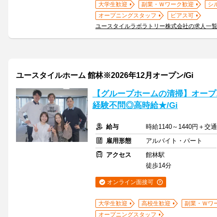
大学生歓迎
副業・Ｗワーク歓迎
シ
オープニングスタッフ
ピアス可
ユースタイルラボラトリー株式会社の求人一
ユースタイルホーム 館林※2026年12月オープン/Gi
【グループホームの清掃】オープニ
経験不問◎高時給★/Gi
給与
時給1140～1440円＋交
雇用形態
アルバイト・パート
アクセス
館林駅
徒歩14分
オンライン面接可
大学生歓迎
高校生歓迎
副業・Ｗワ
オープニングスタッフ