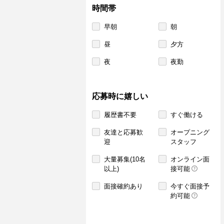
時間帯
早朝
朝
昼
夕方
夜
夜勤
応募時に嬉しい
履歴書不要
すぐ働ける
友達と応募歓
オープニング
迎
スタッフ
大量募集(10名
オンライン面
以上)
接可能
面接確約あり
今すぐ面接予
約可能