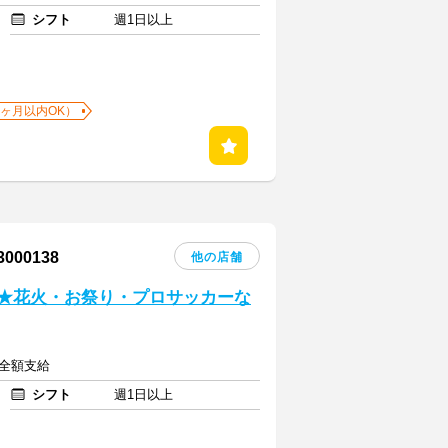
シフト
週1日以上
1ヶ月以内OK）
00138
他の店舗
い★花火・お祭り・プロサッカーな
費全額支給
シフト
週1日以上