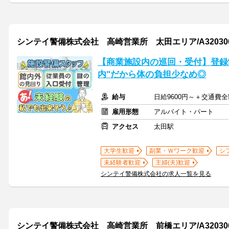
シンテイ警備株式会社 高崎営業所 太田エリア/A320300
【商業施設内の巡回・受付】登録
内"だから体の負担少なめ◎
給与
日給9600円～＋交通費全
雇用形態
アルバイト・パート
アクセス
太田駅
大学生歓迎
副業・Ｗワーク歓迎
シ
未経験者歓迎
主婦(夫)歓迎
シンテイ警備株式会社の求人一覧を見る
シンテイ警備株式会社 高崎営業所 前橋エリア/A320300