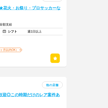
い★花火・お祭り・プロサッカーな
費全額支給
シフト
週1日以上
1ヶ月以内OK）
他の店舗
験歓迎◎この時期だけのレア案件あ