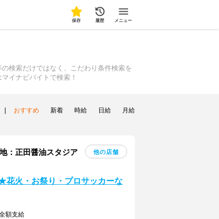
保存
履歴
メニュー
等の検索だけではなく、こだわり条件検索を
はマイナビバイトで検索！
|
おすすめ
新着
時給
日給
月給
勤務地：正田醤油スタジア
他の店舗
い★花火・お祭り・プロサッカーな
費全額支給