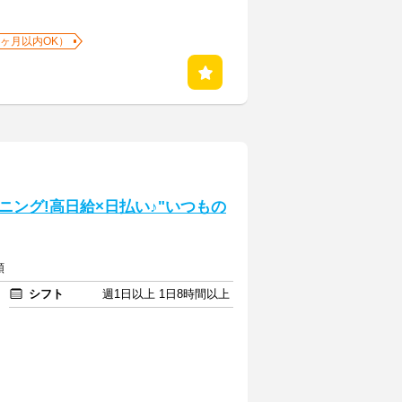
1ヶ月以内OK）
ング!高日給×日払い♪"いつもの
額
シフト
週1日以上 1日8時間以上