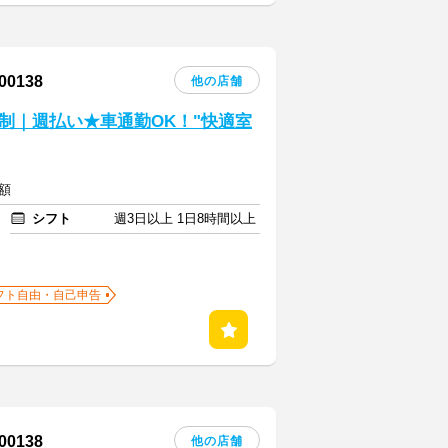
0138
他の店舗
制｜週払い★車通勤OK！"快適室
額
シフト
週3日以上 1日8時間以上
フト自由・自己申告
0138
他の店舗