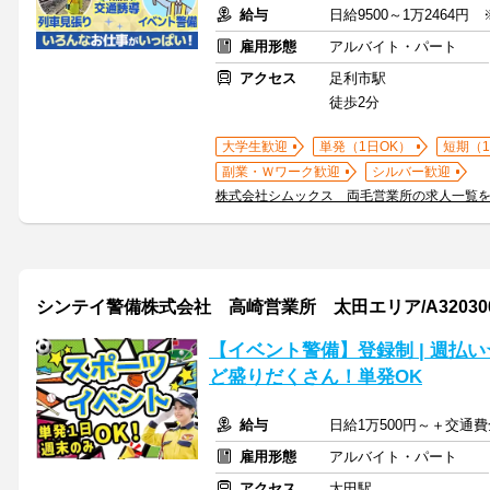
給与
日給9500～1万2464
雇用形態
アルバイト・パート
アクセス
足利市駅
徒歩2分
大学生歓迎
単発（1日OK）
短期（
副業・Ｗワーク歓迎
シルバー歓迎
株式会社シムックス 両毛営業所の求人一覧
シンテイ警備株式会社 高崎営業所 太田エリア/A320300
【イベント警備】登録制 | 週払
ど盛りだくさん！単発OK
給与
日給1万500円～＋交通
雇用形態
アルバイト・パート
アクセス
太田駅