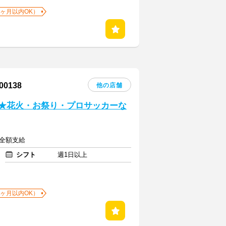
1ヶ月以内OK）
0138
他の店舗
い★花火・お祭り・プロサッカーな
費全額支給
シフト
週1日以上
1ヶ月以内OK）