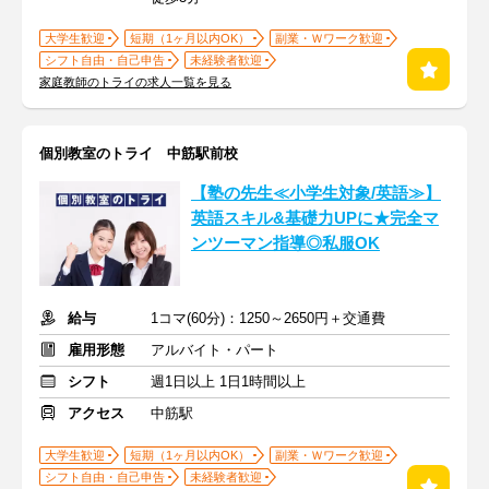
大学生歓迎
短期（1ヶ月以内OK）
副業・Ｗワーク歓迎
シフト自由・自己申告
未経験者歓迎
家庭教師のトライの求人一覧を見る
個別教室のトライ 中筋駅前校
【塾の先生≪小学生対象/英語≫】
英語スキル&基礎力UPに★完全マ
ンツーマン指導◎私服OK
給与
1コマ(60分)：1250～2650円＋交通費
雇用形態
アルバイト・パート
シフト
週1日以上 1日1時間以上
アクセス
中筋駅
大学生歓迎
短期（1ヶ月以内OK）
副業・Ｗワーク歓迎
シフト自由・自己申告
未経験者歓迎