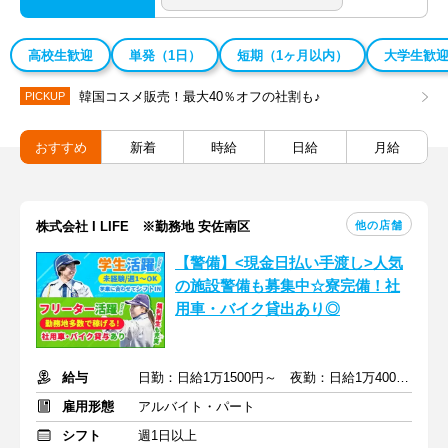
高校生歓迎
単発（1日）
短期（1ヶ月以内）
大学生歓
韓国コスメ販売！最大40％オフの社割も♪
PICKUP
おすすめ
新着
時給
日給
月給
他の店舗
株式会社 I LIFE ※勤務地 安佐南区
【警備】<現金日払い手渡し>人気
の施設警備も募集中☆寮完備！社
用車・バイク貸出あり◎
給与
日勤：日給1万1500円～ 夜勤：日給1万4000円～ ※手当込み
雇用形態
アルバイト・パート
シフト
週1日以上