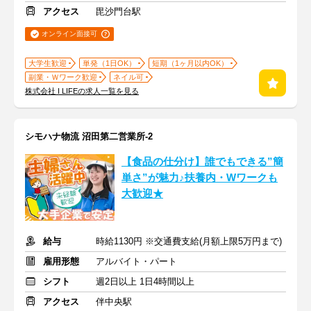
アクセス
毘沙門台駅
オンライン面接可
大学生歓迎
単発（1日OK）
短期（1ヶ月以内OK）
副業・Ｗワーク歓迎
ネイル可
株式会社 I LIFEの求人一覧を見る
シモハナ物流 沼田第二営業所-2
【食品の仕分け】誰でもできる”簡
単さ”が魅力♪扶養内・Wワークも
大歓迎★
給与
時給1130円 ※交通費支給(月額上限5万円まで)
雇用形態
アルバイト・パート
シフト
週2日以上 1日4時間以上
アクセス
伴中央駅