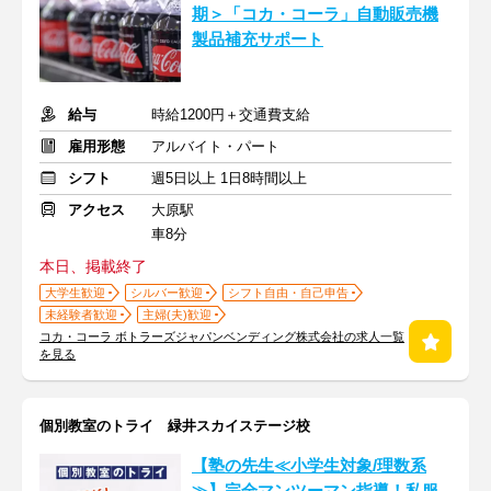
期＞「コカ・コーラ」自動販売機
製品補充サポート
給与
時給1200円＋交通費支給
雇用形態
アルバイト・パート
シフト
週5日以上 1日8時間以上
アクセス
大原駅
車8分
本日、掲載終了
大学生歓迎
シルバー歓迎
シフト自由・自己申告
未経験者歓迎
主婦(夫)歓迎
コカ・コーラ ボトラーズジャパンベンディング株式会社の求人一覧
を見る
個別教室のトライ 緑井スカイステージ校
【塾の先生≪小学生対象/理数系