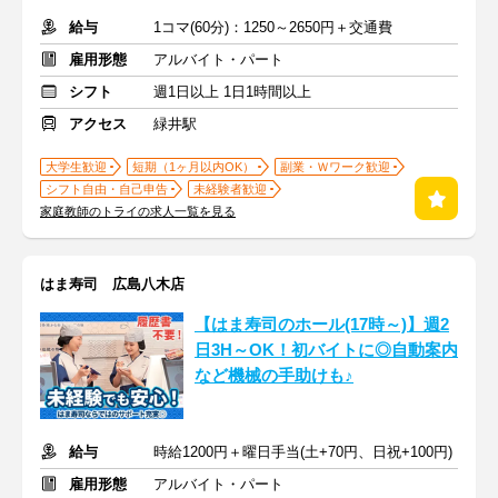
給与
1コマ(60分)：1250～2650円＋交通費
雇用形態
アルバイト・パート
シフト
週1日以上 1日1時間以上
アクセス
緑井駅
大学生歓迎
短期（1ヶ月以内OK）
副業・Ｗワーク歓迎
シフト自由・自己申告
未経験者歓迎
家庭教師のトライの求人一覧を見る
はま寿司 広島八木店
【はま寿司のホール(17時～)】週2
日3H～OK！初バイトに◎自動案内
など機械の手助けも♪
給与
時給1200円＋曜日手当(土+70円、日祝+100円)
雇用形態
アルバイト・パート