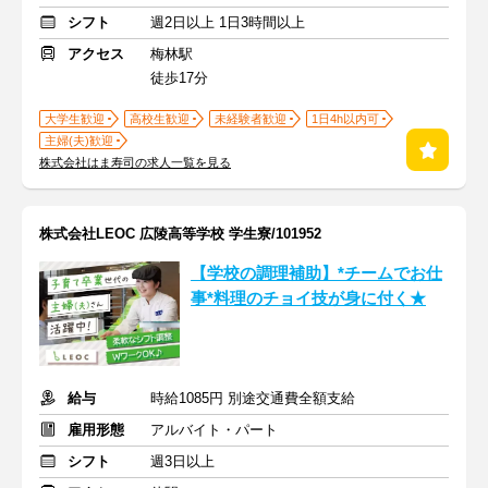
シフト
週2日以上 1日3時間以上
アクセス
梅林駅
徒歩17分
大学生歓迎
高校生歓迎
未経験者歓迎
1日4h以内可
主婦(夫)歓迎
株式会社はま寿司の求人一覧を見る
株式会社LEOC 広陵高等学校 学生寮/101952
【学校の調理補助】*チームでお仕
事*料理のチョイ技が身に付く★
給与
時給1085円 別途交通費全額支給
雇用形態
アルバイト・パート
シフト
週3日以上