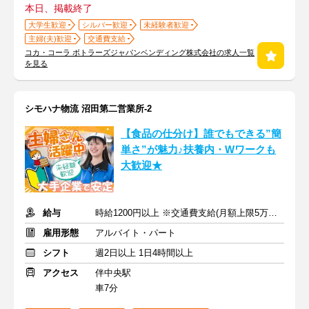
本日、掲載終了
大学生歓迎
シルバー歓迎
未経験者歓迎
主婦(夫)歓迎
交通費支給
コカ・コーラ ボトラーズジャパンベンディング株式会社の求人一覧
を見る
シモハナ物流 沼田第二営業所-2
【食品の仕分け】誰でもできる”簡
単さ”が魅力♪扶養内・Wワークも
大歓迎★
給与
時給1200円以上 ※交通費支給(月額上限5万円まで)
雇用形態
アルバイト・パート
シフト
週2日以上 1日4時間以上
アクセス
伴中央駅
車7分