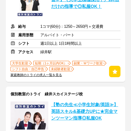
だけの指導で◎私服OK！
給与
1コマ(60分)：1250～2650円＋交通費
雇用形態
アルバイト・パート
シフト
週1日以上 1日1時間以上
アクセス
緑井駅
大学生歓迎
短期（1ヶ月以内OK）
副業・Ｗワーク歓迎
シフト自由・自己申告
未経験者歓迎
家庭教師のトライの求人一覧を見る
個別教室のトライ 緑井スカイステージ校
【塾の先生≪小学生対象/英語≫】
英語スキル&基礎力UPに★完全マ
ンツーマン指導◎私服OK