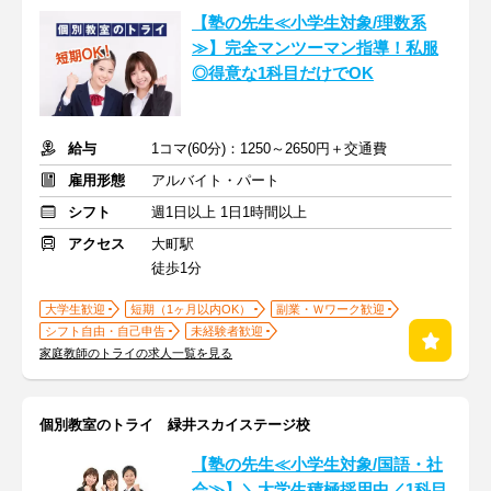
【塾の先生≪小学生対象/理数系
≫】完全マンツーマン指導！私服
◎得意な1科目だけでOK
給与
1コマ(60分)：1250～2650円＋交通費
雇用形態
アルバイト・パート
シフト
週1日以上 1日1時間以上
アクセス
大町駅
徒歩1分
大学生歓迎
短期（1ヶ月以内OK）
副業・Ｗワーク歓迎
シフト自由・自己申告
未経験者歓迎
家庭教師のトライの求人一覧を見る
個別教室のトライ 緑井スカイステージ校
【塾の先生≪小学生対象/国語・社
会≫】＼大学生積極採用中／1科目