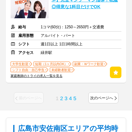
≫】完全マンツーマン指導！私服
◎得意な1科目だけでOK
給与
1コマ(60分)：1250～2650円＋交通費
雇用形態
アルバイト・パート
シフト
週1日以上 1日1時間以上
アクセス
緑井駅
大学生歓迎
短期（1ヶ月以内OK）
副業・Ｗワーク歓迎
シフト自由・自己申告
未経験者歓迎
家庭教師のトライの求人一覧を見る
1
2
3
4
5
前のページへ
次のページへ
広島市安佐南区エリアの平均時