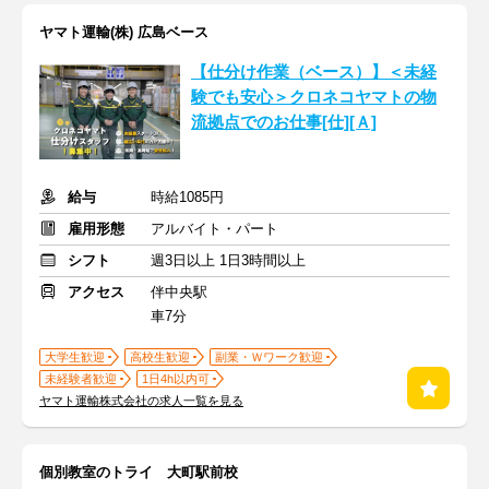
ヤマト運輸(株) 広島ベース
【仕分け作業（ベース）】＜未経
験でも安心＞クロネコヤマトの物
流拠点でのお仕事[仕][Ａ]
給与
時給1085円
雇用形態
アルバイト・パート
シフト
週3日以上 1日3時間以上
アクセス
伴中央駅
車7分
大学生歓迎
高校生歓迎
副業・Ｗワーク歓迎
未経験者歓迎
1日4h以内可
ヤマト運輸株式会社の求人一覧を見る
個別教室のトライ 大町駅前校