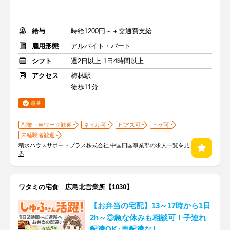
給与
時給1200円～＋交通費支給
雇用形態
アルバイト・パート
シフト
週2日以上 1日4時間以上
アクセス
梅林駅
徒歩11分
急募
副業・Ｗワーク歓迎
ネイル可
ピアス可
ヒゲ可
未経験者歓迎
積水ハウスサポートプラス株式会社 中国四国事業部の求人一覧を見
る
ワタミの宅食 広島北営業所【1030】
【お弁当の宅配】13～17時から1日
2h～◎急な休みも相談可！子連れ
配達OK♪再配達なし