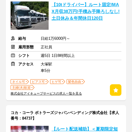
【10tドライバー】ルート固定/MA
X月収38万円!手積み手降ろしなし!
土日休み＆年間休日120日
給与
日給1万6000円～
雇用形態
正社員
シフト
週5日 1日8時間以上
アクセス
大塚駅
車5分
ネイル可
ピアス可
ヒゲ可
髪色自由
主婦(夫)歓迎
株式会社アイキューブサービスの求人一覧を見る
コカ・コーラ ボトラーズジャパンベンディング株式会社【求人
番号：84737】
【ルート配送補助】＜夏期限定短