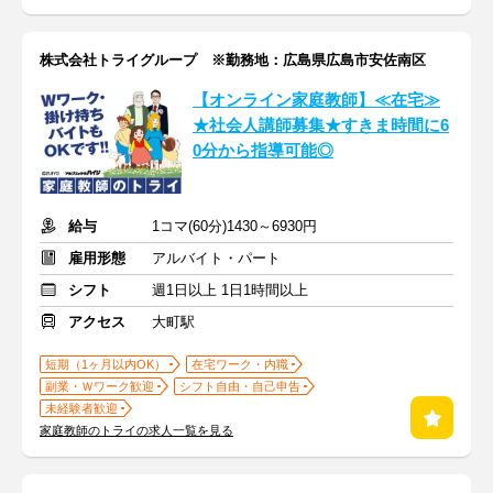
株式会社トライグループ ※勤務地：広島県広島市安佐南区
【オンライン家庭教師】≪在宅≫
★社会人講師募集★すきま時間に6
0分から指導可能◎
給与
1コマ(60分)1430～6930円
雇用形態
アルバイト・パート
シフト
週1日以上 1日1時間以上
アクセス
大町駅
短期（1ヶ月以内OK）
在宅ワーク・内職
副業・Ｗワーク歓迎
シフト自由・自己申告
未経験者歓迎
家庭教師のトライの求人一覧を見る