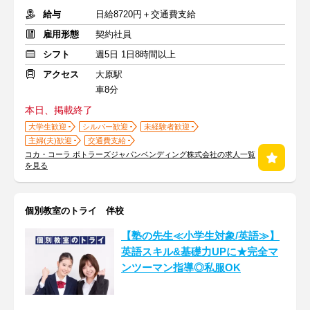
給与
日給8720円＋交通費支給
雇用形態
契約社員
シフト
週5日 1日8時間以上
アクセス
大原駅
車8分
本日、掲載終了
大学生歓迎
シルバー歓迎
未経験者歓迎
主婦(夫)歓迎
交通費支給
コカ・コーラ ボトラーズジャパンベンディング株式会社の求人一覧
を見る
個別教室のトライ 伴校
【塾の先生≪小学生対象/英語≫】
英語スキル&基礎力UPに★完全マ
ンツーマン指導◎私服OK