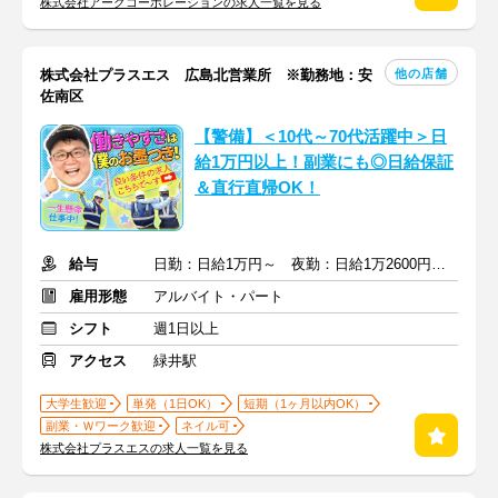
株式会社アークコーポレーションの求人一覧を見る
他の店舗
株式会社プラスエス 広島北営業所 ※勤務地：安
佐南区
【警備】＜10代～70代活躍中＞日
給1万円以上！副業にも◎日給保証
＆直行直帰OK！
給与
日勤：日給1万円～ 夜勤：日給1万2600円～ ※交通費全額支給
雇用形態
アルバイト・パート
シフト
週1日以上
アクセス
緑井駅
大学生歓迎
単発（1日OK）
短期（1ヶ月以内OK）
副業・Ｗワーク歓迎
ネイル可
株式会社プラスエスの求人一覧を見る