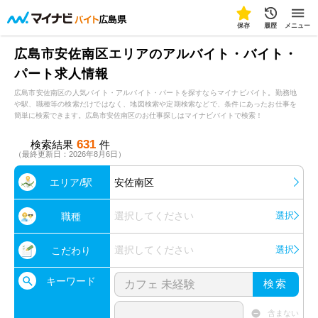
広島県
保存
履歴
メニュー
広島市安佐南区エリアのアルバイト・バイト・
パート求人情報
広島市安佐南区の人気バイト・アルバイト・パートを探すならマイナビバイト。勤務地
や駅、職種等の検索だけではなく、地図検索や定期検索などで、条件にあったお仕事を
簡単に検索できます。広島市安佐南区のお仕事探しはマイナビバイトで検索！
631
検索結果
件
（最終更新日：2026年8月6日）
エリア/駅
安佐南区
選択してください
選択
職種
選択してください
選択
こだわり
キーワード
検索
含まない