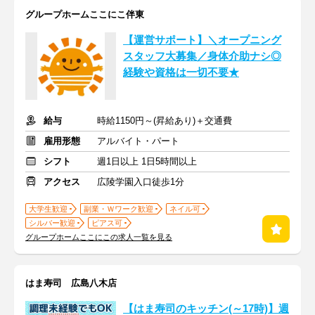
グループホームここにこ伴東
【運営サポート】＼オープニング
スタッフ大募集／身体介助ナシ◎
経験や資格は一切不要★
給与
時給1150円～(昇給あり)＋交通費
雇用形態
アルバイト・パート
シフト
週1日以上 1日5時間以上
アクセス
広陵学園入口徒歩1分
大学生歓迎
副業・Ｗワーク歓迎
ネイル可
シルバー歓迎
ピアス可
グループホームここにこの求人一覧を見る
はま寿司 広島八木店
【はま寿司のキッチン(～17時)】週