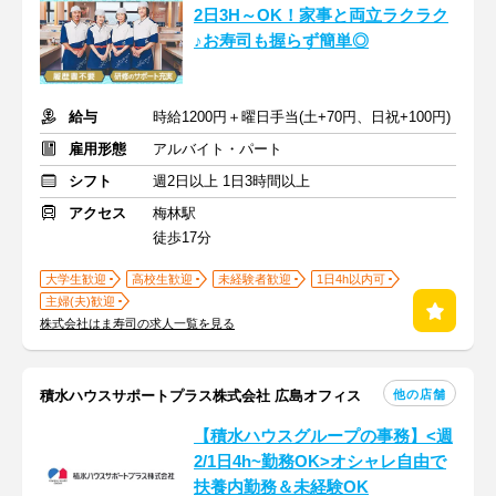
2日3H～OK！家事と両立ラクラク
♪お寿司も握らず簡単◎
給与
時給1200円＋曜日手当(土+70円、日祝+100円)
雇用形態
アルバイト・パート
シフト
週2日以上 1日3時間以上
アクセス
梅林駅
徒歩17分
大学生歓迎
高校生歓迎
未経験者歓迎
1日4h以内可
主婦(夫)歓迎
株式会社はま寿司の求人一覧を見る
他の店舗
積水ハウスサポートプラス株式会社 広島オフィス
【積水ハウスグループの事務】<週
2/1日4h~勤務OK>オシャレ自由で
扶養内勤務＆未経験OK