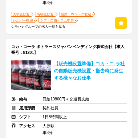
車3分
大学生歓迎
高校生歓迎
副業・Ｗワーク歓迎
シルバー歓迎
シフト自由・自己申告
シモハナグループの求人一覧を見る
コカ・コーラ ボトラーズジャパンベンディング株式会社【求人
番号：81201】
【販売機設置準備】コカ・コ-ラ社
の自動販売機設置・撤去時に発生
する様々なお仕事
給与
日給10800円＋交通費支給
雇用形態
契約社員
シフト
1日8時間以上
アクセス
大原駅
車8分