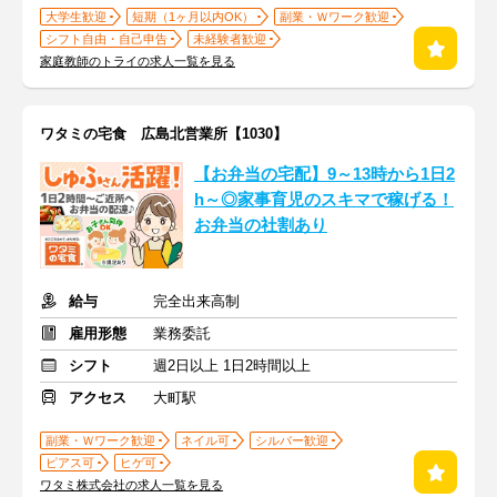
大学生歓迎
短期（1ヶ月以内OK）
副業・Ｗワーク歓迎
シフト自由・自己申告
未経験者歓迎
家庭教師のトライの求人一覧を見る
ワタミの宅食 広島北営業所【1030】
【お弁当の宅配】9～13時から1日2
h～◎家事育児のスキマで稼げる！
お弁当の社割あり
給与
完全出来高制
雇用形態
業務委託
シフト
週2日以上 1日2時間以上
アクセス
大町駅
副業・Ｗワーク歓迎
ネイル可
シルバー歓迎
ピアス可
ヒゲ可
ワタミ株式会社の求人一覧を見る