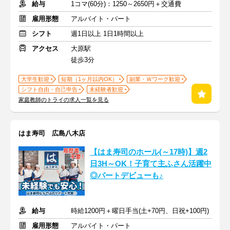
給与
1コマ(60分)：1250～2650円＋交通費
雇用形態
アルバイト・パート
シフト
週1日以上 1日1時間以上
アクセス
大原駅
徒歩3分
大学生歓迎
短期（1ヶ月以内OK）
副業・Ｗワーク歓迎
シフト自由・自己申告
未経験者歓迎
家庭教師のトライの求人一覧を見る
はま寿司 広島八木店
【はま寿司のホール(～17時)】週2
日3H～OK！子育て主ふさん活躍中
◎パートデビューも♪
給与
時給1200円＋曜日手当(土+70円、日祝+100円)
雇用形態
アルバイト・パート