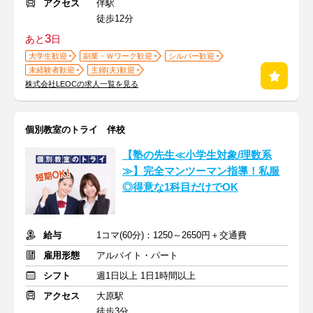
アクセス
伴駅
徒歩12分
3
あと
日
大学生歓迎
副業・Ｗワーク歓迎
シルバー歓迎
未経験者歓迎
主婦(夫)歓迎
株式会社LEOCの求人一覧を見る
個別教室のトライ 伴校
【塾の先生≪小学生対象/理数系
≫】完全マンツーマン指導！私服
◎得意な1科目だけでOK
給与
1コマ(60分)：1250～2650円＋交通費
雇用形態
アルバイト・パート
シフト
週1日以上 1日1時間以上
アクセス
大原駅
徒歩3分