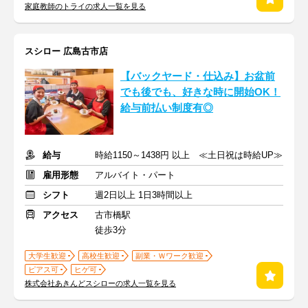
家庭教師のトライの求人一覧を見る
スシロー 広島古市店
【バックヤード・仕込み】お盆前
でも後でも、好きな時に開始OK！
給与前払い制度有◎
給与
時給1150～1438円 以上 ≪土日祝は時給UP≫
雇用形態
アルバイト・パート
シフト
週2日以上 1日3時間以上
アクセス
古市橋駅
徒歩3分
大学生歓迎
高校生歓迎
副業・Ｗワーク歓迎
ピアス可
ヒゲ可
株式会社あきんどスシローの求人一覧を見る