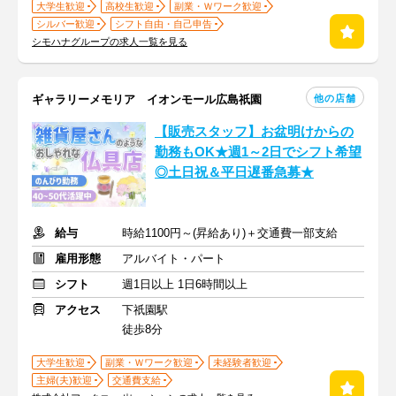
大学生歓迎
高校生歓迎
副業・Ｗワーク歓迎
シルバー歓迎
シフト自由・自己申告
シモハナグループの求人一覧を見る
他の店舗
ギャラリーメモリア イオンモール広島祇園
【販売スタッフ】お盆明けからの
勤務もOK★週1～2日でシフト希望
◎土日祝＆平日遅番急募★
給与
時給1100円～(昇給あり)＋交通費一部支給
雇用形態
アルバイト・パート
シフト
週1日以上 1日6時間以上
アクセス
下祇園駅
徒歩8分
大学生歓迎
副業・Ｗワーク歓迎
未経験者歓迎
主婦(夫)歓迎
交通費支給