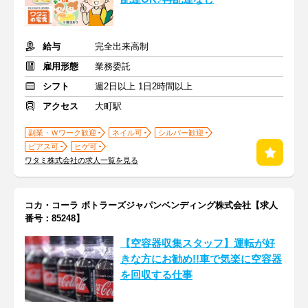
給与
完全出来高制
雇用形態
業務委託
シフト
週2日以上 1日2時間以上
アクセス
大町駅
副業・Ｗワーク歓迎
ネイル可
シルバー歓迎
ピアス可
ヒゲ可
ワタミ株式会社の求人一覧を見る
コカ・コーラ ボトラーズジャパンベンディング株式会社【求人
番号：85248】
【空容器収集スタッフ】運転が好
きな方にお勧め!!車で気楽に空容器
を回収する仕事