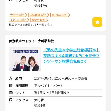
アクセス
梅林駅
徒歩17分
大学生歓迎
未経験者歓迎
1日4h以内可
主婦(夫)歓迎
留学生歓迎
株式会社はま寿司の求人一覧を見る
個別教室のトライ 大町駅前校
【塾の先生≪小学生対象/英語≫】
英語スキル&基礎力UPに★完全マ
ンツーマン指導◎私服OK
給与
1コマ(60分)：1250～2650円＋交通費
雇用形態
アルバイト・パート
シフト
週1日以上 1日1時間以上
アクセス
大町駅
徒歩1分