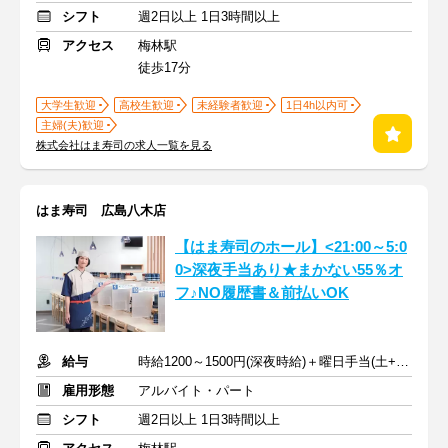
シフト
週2日以上 1日3時間以上
アクセス
梅林駅
徒歩17分
大学生歓迎
高校生歓迎
未経験者歓迎
1日4h以内可
主婦(夫)歓迎
株式会社はま寿司の求人一覧を見る
はま寿司 広島八木店
【はま寿司のホール】<21:00～5:0
0>深夜手当あり★まかない55％オ
フ♪NO履歴書＆前払いOK
給与
時給1200～1500円(深夜時給)＋曜日手当(土+70円、日祝+100円)
雇用形態
アルバイト・パート
シフト
週2日以上 1日3時間以上