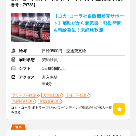
番号：79728】
【コカ･コーラ社自販機補充サポー
ト】補助だから超気楽！移動時間
も時給発生！未経験歓迎
給与
日給9500円＋交通費支給
雇用形態
契約社員
シフト
1日8時間以上
アクセス
舟入南駅
車4分
フリーター歓迎
大学生歓迎
シルバー歓迎
未経験者歓迎
主婦(夫)歓迎
コカ・コーラ ボトラーズジャパンベンディング株式会社の求人一覧
を見る
NEW