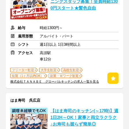
ニングスタッフ募集！全員時給130
0円スタート★髪色自由
給与
時給1300円～
雇用形態
アルバイト・パート
シフト
週1日以上 1日3時間以上
アクセス
高須駅
車12分
フリーター歓迎
大学生歓迎
高校生歓迎
短期（1ヶ月以内OK）
副業・Ｗワーク歓迎
株式会社ＴＡＮＡＢＥ グローバルキッチンの求人一覧を見る
はま寿司 呉広店
【はま寿司のキッチン(～17時)】週
1日2H～OK！家事と両立ラクラク
♪お寿司も握らず簡単◎