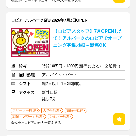
株式会社ガードセキュリティの求人一覧を見る
ロピア アルパーク店※2026年7月3日OPEN
【ロピアスタッフ】7月OPENした
て！アルパークのロピアでオープ
ニング募集♪週2～勤務OK
給与
時給1085円～1300円(部門による)＋交通費（社内規定）
雇用形態
アルバイト・パート
シフト
週2日以上 1日3時間以上
アクセス
新井口駅
徒歩7分
フリーター歓迎
大学生歓迎
高校生歓迎
副業・Ｗワーク歓迎
シルバー歓迎
株式会社ロピアの求人一覧を見る