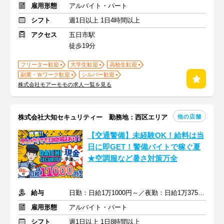
雇用形態
アルバイト・パート
シフト
週1日以上 1日4時間以上
アクセス
五日市駅
徒歩19分
フリーター歓迎
大学生歓迎
高校生歓迎
副業・Ｗワーク歓迎
シルバー歓迎
株式会社モアーモモの求人一覧を見る
他の店舗
株式会社大知セキュリティー 勤務地：西区エリア
【交通警備】未経験OK！給料は当
日に即GET！警備バイトで稼ぐ夏
★空調服など暑さ対策万全
給与
日勤：日給1万1000円～／夜勤：日給1万3750円～ +交通費全額支給
雇用形態
アルバイト・パート
シフト
週1日以上 1日8時間以上