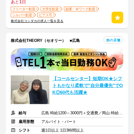
1
あと
日
フリーター歓迎
大学生歓迎
副業・Ｗワーク歓迎
シルバー歓迎
ピアス可
株式会社コシダカの求人一覧を見る
他の店舗
株式会社THEORY（セオリー） ■広島
【コールセンター】短期OK★シフ
トもかなり柔軟で"自分最優先"でO
K◎60代も活躍★
給与
広島:時給1200～3000円＋交通費／岡山:時給1200～3000円＋交通費
雇用形態
アルバイト・パート
シフト
週1日以上 1日3時間以上