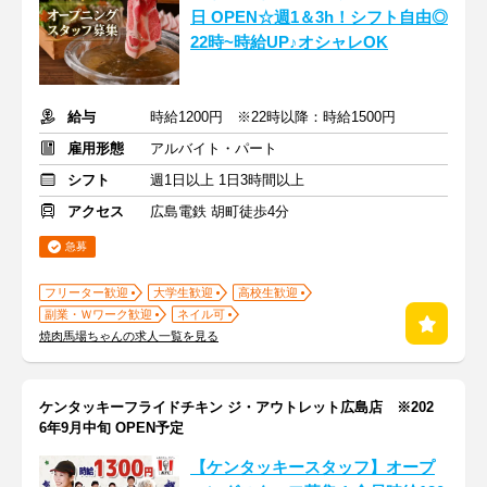
日 OPEN☆週1＆3h！シフト自由◎
22時~時給UP♪オシャレOK
給与
時給1200円 ※22時以降：時給1500円
雇用形態
アルバイト・パート
シフト
週1日以上 1日3時間以上
アクセス
広島電鉄 胡町徒歩4分
急募
フリーター歓迎
大学生歓迎
高校生歓迎
副業・Ｗワーク歓迎
ネイル可
焼肉馬場ちゃんの求人一覧を見る
ケンタッキーフライドチキン ジ・アウトレット広島店 ※202
6年9月中旬 OPEN予定
【ケンタッキースタッフ】オープ