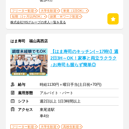
フリーター歓迎
大学生歓迎
単発（1日OK）
短期（1ヶ月以内OK）
副業・Ｗワーク歓迎
株式会社YISグループの求人一覧を見る
はま寿司 福山高西店
【はま寿司のキッチン(～17時)】週
2日3H～OK！家事と両立ラクラク
♪お寿司も握らず簡単◎
給与
時給1130円＋曜日手当(土日祝+70円)
雇用形態
アルバイト・パート
シフト
週2日以上 1日3時間以上
アクセス
東尾道駅
車4分
フリーター歓迎
大学生歓迎
高校生歓迎