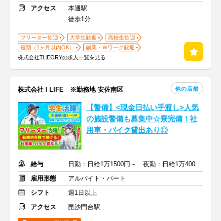
アクセス
本通駅
徒歩1分
フリーター歓迎
大学生歓迎
高校生歓迎
短期（1ヶ月以内OK）
副業・Ｗワーク歓迎
株式会社THEORYの求人一覧を見る
他の店舗
株式会社 I LIFE ※勤務地 安佐南区
【警備】<現金日払い手渡し>人気
の施設警備も募集中☆寮完備！社
用車・バイク貸出あり◎
給与
日勤：日給1万1500円～ 夜勤：日給1万4000円～ ※手当込み
雇用形態
アルバイト・パート
シフト
週1日以上
アクセス
毘沙門台駅