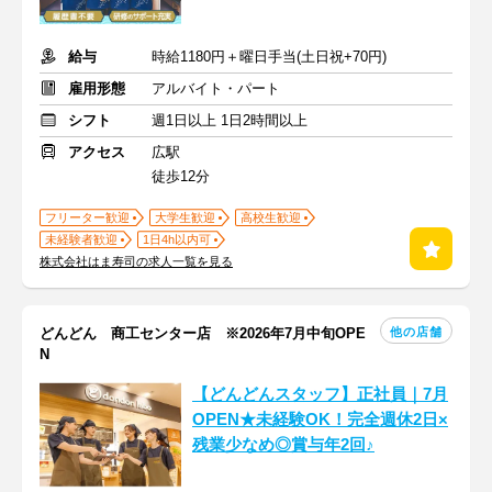
給与
時給1180円＋曜日手当(土日祝+70円)
雇用形態
アルバイト・パート
シフト
週1日以上 1日2時間以上
アクセス
広駅
徒歩12分
フリーター歓迎
大学生歓迎
高校生歓迎
未経験者歓迎
1日4h以内可
株式会社はま寿司の求人一覧を見る
他の店舗
どんどん 商工センター店 ※2026年7月中旬OPE
N
【どんどんスタッフ】正社員｜7月
OPEN★未経験OK！完全週休2日×
残業少なめ◎賞与年2回♪