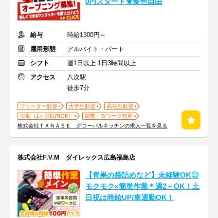
0円スタート★髪色自由
給与
時給1300円～
雇用形態
アルバイト・パート
シフト
週1日以上 1日3時間以上
アクセス
八次駅
徒歩7分
フリーター歓迎
大学生歓迎
高校生歓迎
短期（1ヶ月以内OK）
副業・Ｗワーク歓迎
株式会社ＴＡＮＡＢＥ グローバルキッチンの求人一覧を見る
株式会社F.V.M ダイレックス広島福島店
【青果の袋詰めなど】未経験OK◎
モクモク×簡単作業＊週2～OK！土
日祝は時給UP/車通勤OK！