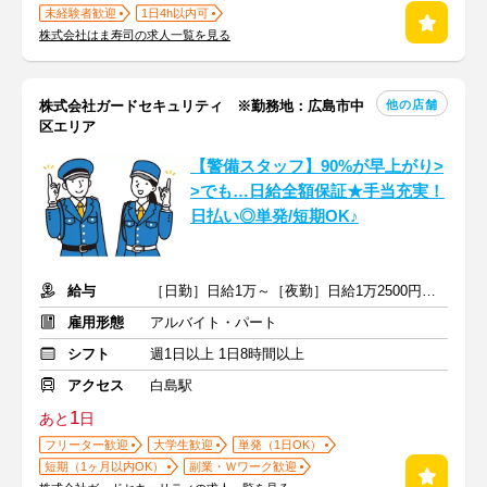
未経験者歓迎
1日4h以内可
株式会社はま寿司の求人一覧を見る
他の店舗
株式会社ガードセキュリティ ※勤務地：広島市中
区エリア
【警備スタッフ】90%が早上がり>
>でも…日給全額保証★手当充実！
日払い◎単発/短期OK♪
給与
［日勤］日給1万～［夜勤］日給1万2500円～(深夜手当込み)
雇用形態
アルバイト・パート
シフト
週1日以上 1日8時間以上
アクセス
白島駅
1
あと
日
フリーター歓迎
大学生歓迎
単発（1日OK）
短期（1ヶ月以内OK）
副業・Ｗワーク歓迎