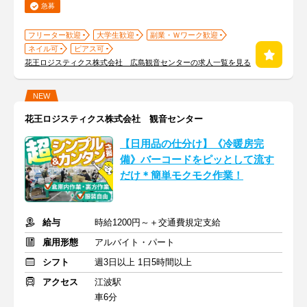
急募
フリーター歓迎
大学生歓迎
副業・Ｗワーク歓迎
ネイル可
ピアス可
花王ロジスティクス株式会社 広島観音センターの求人一覧を見る
NEW
花王ロジスティクス株式会社 観音センター
【日用品の仕分け】《冷暖房完
備》バーコードをピッとして流す
だけ＊簡単モクモク作業！
給与
時給1200円～＋交通費規定支給
雇用形態
アルバイト・パート
シフト
週3日以上 1日5時間以上
アクセス
江波駅
車6分