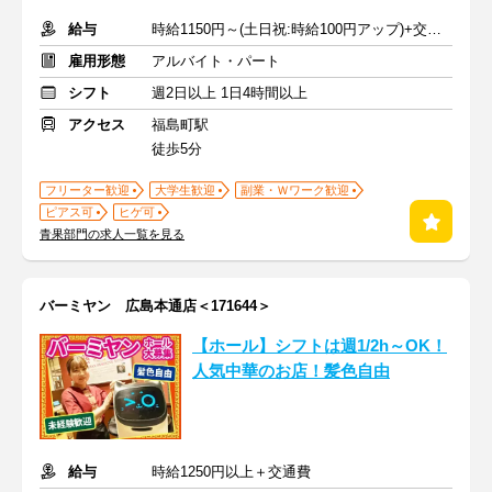
給与
時給1150円～(土日祝:時給100円アップ)+交通費
雇用形態
アルバイト・パート
シフト
週2日以上 1日4時間以上
アクセス
福島町駅
徒歩5分
フリーター歓迎
大学生歓迎
副業・Ｗワーク歓迎
ピアス可
ヒゲ可
青果部門の求人一覧を見る
バーミヤン 広島本通店＜171644＞
【ホール】シフトは週1/2h～OK！
人気中華のお店！髪色自由
給与
時給1250円以上＋交通費