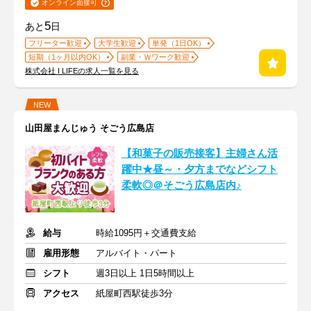
オンライン面接可
5
あと
日
フリーター歓迎
大学生歓迎
単発（1日OK）
短期（1ヶ月以内OK）
副業・Ｗワーク歓迎
株式会社 I LIFEの求人一覧を見る
NEW
山田屋まんじゅう そごう広島店
【和菓子の販売接客】主婦さん活
躍中★昼～・夕方までなどシフト
柔軟◎＠そごう広島店内♪
給与
時給1095円＋交通費支給
雇用形態
アルバイト・パート
シフト
週3日以上 1日5時間以上
アクセス
紙屋町西駅徒歩3分