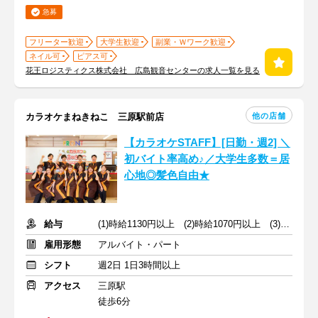
急募
フリーター歓迎
大学生歓迎
副業・Ｗワーク歓迎
ネイル可
ピアス可
花王ロジスティクス株式会社 広島観音センターの求人一覧を見る
他の店舗
カラオケまねきねこ 三原駅前店
【カラオケSTAFF】[日勤・週2] ＼
初バイト率高め♪／大学生多数＝居
心地◎髪色自由★
給与
(1)時給1130円以上 (2)時給1070円以上 (3)時給1080円以上
雇用形態
アルバイト・パート
シフト
週2日 1日3時間以上
アクセス
三原駅
徒歩6分