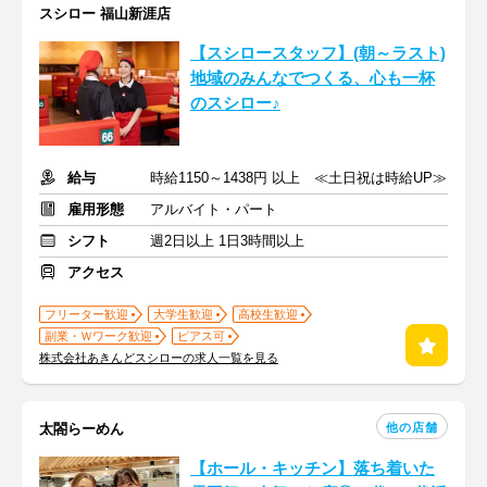
スシロー 福山新涯店
【スシロースタッフ】(朝～ラスト)
地域のみんなでつくる、心も一杯
のスシロー♪
給与
時給1150～1438円 以上 ≪土日祝は時給UP≫
雇用形態
アルバイト・パート
シフト
週2日以上 1日3時間以上
アクセス
フリーター歓迎
大学生歓迎
高校生歓迎
副業・Ｗワーク歓迎
ピアス可
株式会社あきんどスシローの求人一覧を見る
他の店舗
太閤らーめん
【ホール・キッチン】落ち着いた