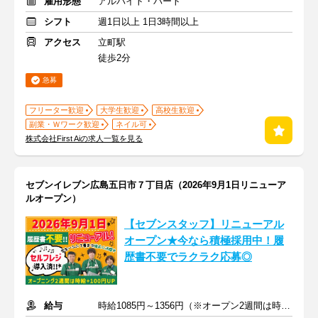
雇用形態
アルバイト・パート
シフト
週1日以上 1日3時間以上
アクセス
立町駅
徒歩2分
急募
フリーター歓迎
大学生歓迎
高校生歓迎
副業・Ｗワーク歓迎
ネイル可
株式会社First Aiの求人一覧を見る
セブンイレブン広島五日市７丁目店（2026年9月1日リニューア
ルオープン）
【セブンスタッフ】リニューアル
オープン★今なら積極採用中！履
歴書不要でラクラク応募◎
給与
時給1085円～1356円（※オープン2週間は時給＋100円）