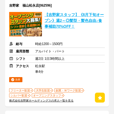
吉野家 福山松永店[062596]
【吉野家スタッフ】《8月下旬オー
プン》週2～◎髪型・髪色自由♪食
事補助70%OFF！
給与
時給1200～1500円
雇用形態
アルバイト・パート
シフト
週2日 1日3時間以上
アクセス
松永駅
車4分
急募
フリーター歓迎
大学生歓迎
副業・Ｗワーク歓迎
シルバー歓迎
オープニングスタッフ
株式会社吉野家ホールディングスの求人一覧を見る