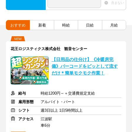
含まない
おすすめ
新着
時給
日給
月給
NEW
花王ロジスティクス株式会社 観音センター
【日用品の仕分け】《冷暖房完
備》バーコードをピッとして流す
だけ＊簡単モクモク作業！
給与
時給1200円～＋交通費規定支給
雇用形態
アルバイト・パート
シフト
週3日以上 1日5時間以上
アクセス
江波駅
車6分