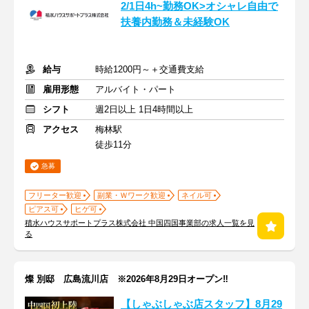
2/1日4h~勤務OK>オシャレ自由で
扶養内勤務＆未経験OK
給与
時給1200円～＋交通費支給
雇用形態
アルバイト・パート
シフト
週2日以上 1日4時間以上
アクセス
梅林駅
徒歩11分
急募
フリーター歓迎
副業・Ｗワーク歓迎
ネイル可
ピアス可
ヒゲ可
積水ハウスサポートプラス株式会社 中国四国事業部の求人一覧を見
る
燦 別邸 広島流川店 ※2026年8月29日オープン‼
【しゃぶしゃぶ店スタッフ】8月29