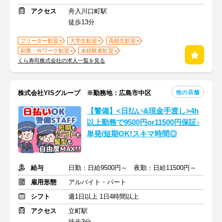
アクセス
舟入川口町駅
徒歩13分
フリーター歓迎
大学生歓迎
高校生歓迎
副業・Ｗワーク歓迎
未経験者歓迎
くら寿司株式会社の求人一覧を見る
他の店舗
株式会社YISグループ ※勤務地：広島市中区
【警備】<日払い&現金手渡し>4h
以上勤務で9500円or11500円保証♪
単発/短期OK!スキマ時間◎
給与
日勤：日給9500円～ 夜勤：日給11500円～
雇用形態
アルバイト・パート
シフト
週1日以上 1日4時間以上
アクセス
立町駅
徒歩3分