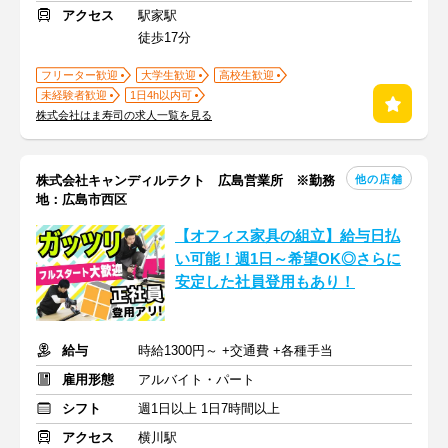
アクセス
駅家駅
徒歩17分
フリーター歓迎
大学生歓迎
高校生歓迎
未経験者歓迎
1日4h以内可
株式会社はま寿司の求人一覧を見る
他の店舗
株式会社キャンディルテクト 広島営業所 ※勤務
地：広島市西区
【オフィス家具の組立】給与日払
い可能！週1日～希望OK◎さらに
安定した社員登用もあり！
給与
時給1300円～ +交通費 +各種手当
雇用形態
アルバイト・パート
シフト
週1日以上 1日7時間以上
アクセス
横川駅