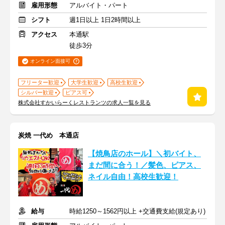
雇用形態
アルバイト・パート
シフト
週1日以上 1日2時間以上
アクセス
本通駅
徒歩3分
オンライン面接可
フリーター歓迎
大学生歓迎
高校生歓迎
シルバー歓迎
ピアス可
株式会社すかいらーくレストランツの求人一覧を見る
炭焼 一代め 本通店
【焼鳥店のホール】＼初バイト、
まだ間に合う！／髪色、ピアス、
ネイル自由！高校生歓迎！
給与
時給1250～1562円以上 +交通費支給(規定あり)