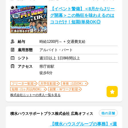
【イベント警備】＜8月からJリー
グ開幕＞この熱狂を味わえるのは
ココだけ！短期/単発OK◎
給与
時給1200円～ + 交通費支給
雇用形態
アルバイト・パート
シフト
週1日以上 1日8時間以上
アクセス
県庁前駅
徒歩6分
フリーター歓迎
大学生歓迎
単発（1日OK）
短期（1ヶ月以内OK）
副業・Ｗワーク歓迎
株式会社ニットーの求人一覧を見る
他の店舗
積水ハウスサポートプラス株式会社 広島オフィス
【積水ハウスグループの事務】<週