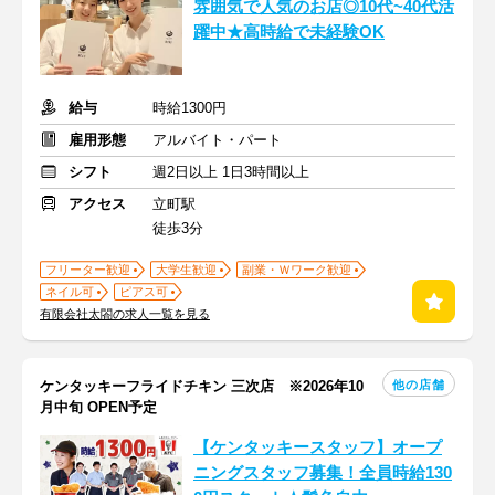
雰囲気で人気のお店◎10代~40代活
躍中★高時給で未経験OK
給与
時給1300円
雇用形態
アルバイト・パート
シフト
週2日以上 1日3時間以上
アクセス
立町駅
徒歩3分
フリーター歓迎
大学生歓迎
副業・Ｗワーク歓迎
ネイル可
ピアス可
有限会社太閤の求人一覧を見る
他の店舗
ケンタッキーフライドチキン 三次店 ※2026年10
月中旬 OPEN予定
【ケンタッキースタッフ】オープ
ニングスタッフ募集！全員時給130