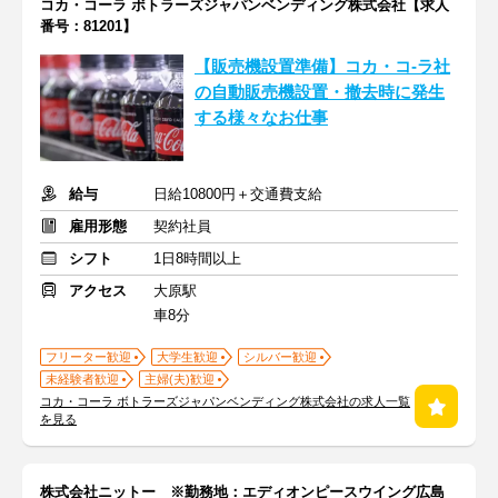
コカ・コーラ ボトラーズジャパンベンディング株式会社【求人
番号：81201】
【販売機設置準備】コカ・コ-ラ社
の自動販売機設置・撤去時に発生
する様々なお仕事
給与
日給10800円＋交通費支給
雇用形態
契約社員
シフト
1日8時間以上
アクセス
大原駅
車8分
フリーター歓迎
大学生歓迎
シルバー歓迎
未経験者歓迎
主婦(夫)歓迎
コカ・コーラ ボトラーズジャパンベンディング株式会社の求人一覧
を見る
株式会社ニットー ※勤務地：エディオンピースウイング広島