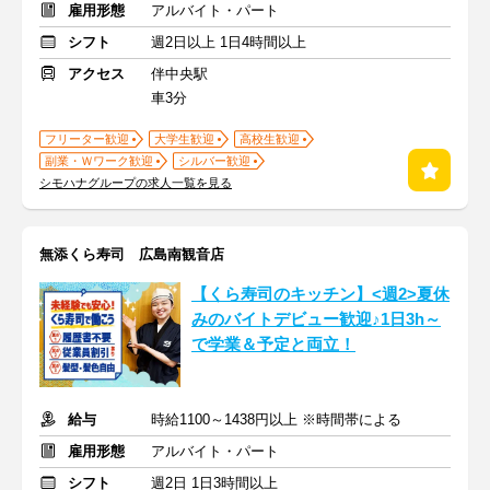
雇用形態
アルバイト・パート
シフト
週2日以上 1日4時間以上
アクセス
伴中央駅
車3分
フリーター歓迎
大学生歓迎
高校生歓迎
副業・Ｗワーク歓迎
シルバー歓迎
シモハナグループの求人一覧を見る
無添くら寿司 広島南観音店
【くら寿司のキッチン】<週2>夏休
みのバイトデビュー歓迎♪1日3h～
で学業＆予定と両立！
給与
時給1100～1438円以上 ※時間帯による
雇用形態
アルバイト・パート
シフト
週2日 1日3時間以上