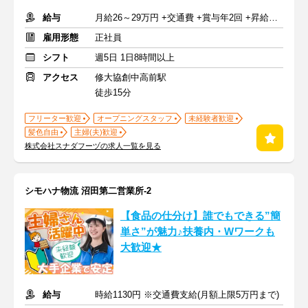
給与
月給26～29万円 +交通費 +賞与年2回 +昇給年1回
雇用形態
正社員
シフト
週5日 1日8時間以上
アクセス
修大協創中高前駅
徒歩15分
フリーター歓迎
オープニングスタッフ
未経験者歓迎
髪色自由
主婦(夫)歓迎
株式会社スナダフーヅの求人一覧を見る
シモハナ物流 沼田第二営業所-2
【食品の仕分け】誰でもできる”簡
単さ”が魅力♪扶養内・Wワークも
大歓迎★
給与
時給1130円 ※交通費支給(月額上限5万円まで)