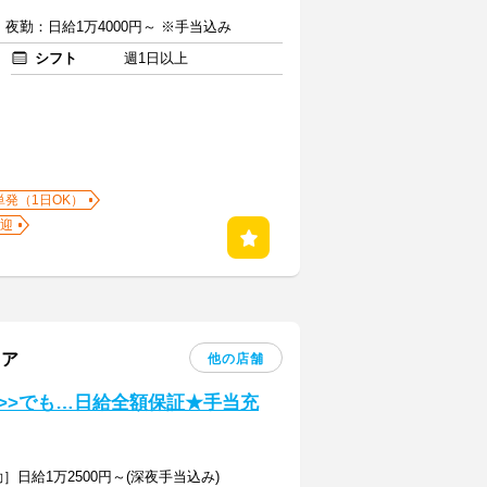
 夜勤：日給1万4000円～ ※手当込み
シフト
週1日以上
単発（1日OK）
迎
リア
他の店舗
>>でも…日給全額保証★手当充
日給1万2500円～(深夜手当込み)