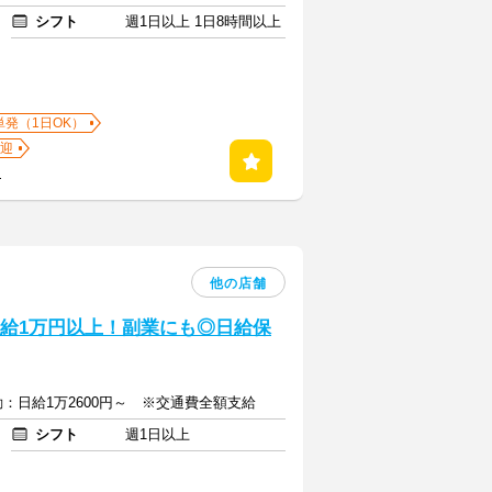
シフト
週1日以上 1日8時間以上
単発（1日OK）
迎
る
他の店舗
日給1万円以上！副業にも◎日給保
：日給1万2600円～ ※交通費全額支給
シフト
週1日以上