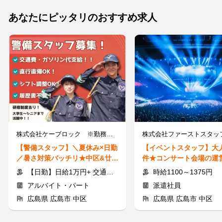
あなたにピッタリのおすすめ求人
株式会社ケーブロック ※勤務地：中区エリア
【警備スタッフ】＼夏休み×日勤
【イベントスタッフ】大
／暑さ対策バッチリ★中区&廿日
件★コンサート会場の運
市市で募集
など◎単発OK!登録だけ
【日勤】日給1万円+ 交通費支給
時給1100～1375円
アルバイト・パート
派遣社員
広島県 広島市 中区
広島県 広島市 中区