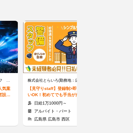
株式会社ファーストスタッフ ※勤務地：広島市中区/0000241【0169】
株式会社とらいろ(勤務地：広島県西広島駅エリア)
人気案
【見守りstaff】登録制>即日払
【日用品の仕分
営設営
いOK！初めてでも手当がたくさ
かんたん×スグ
でも◎
ん★案件豊富で安定収入
期もOK！高校
日給1万1000円～
時給1164～
アルバイト・パート
派遣社員
広島県 広島市 西区
広島県 広島