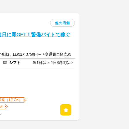
他の店舗
当日に即GET！警備バイトで稼ぐ
／夜勤：日給1万3750円～ +交通費全額支給
シフト
週1日以上 1日8時間以上
単発（1日OK）
迎
る