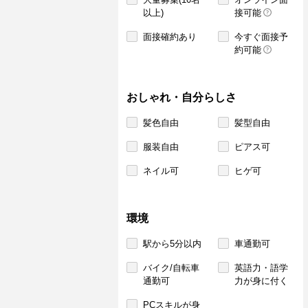
以上)
接可能
面接確約あり
今すぐ面接予
約可能
おしゃれ・自分らしさ
髪色自由
髪型自由
服装自由
ピアス可
ネイル可
ヒゲ可
環境
駅から5分以内
車通勤可
バイク/自転車
英語力・語学
通勤可
力が身に付く
PCスキルが身