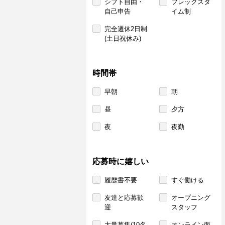
シフト自由・
フレックスタ
自己申告
イム制
完全週休2日制
(土日祝休み)
時間帯
早朝
朝
昼
夕方
夜
夜勤
応募時に嬉しい
履歴書不要
すぐ働ける
友達と応募歓
オープニング
迎
スタッフ
大量募集(10名
オンライン面