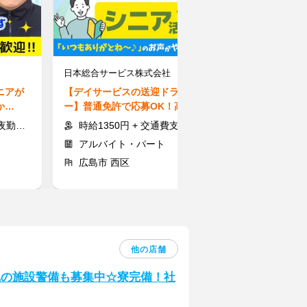
日本総合サービス株式会社 広島支店
株式会社マグノ
ニアが
【デイサービスの送迎ドライバ
【クレープ屋sta
か
ー】普通免許で応募OK！高時給
でも話題の人気
週1～
1350円◎シニア世代活躍中♪
シュな店内♪髪
費全額支給
時給1350円 + 交通費支給
時給1150円～＋交通
アルバイト・パート
アルバイト
広島市 西区
広島市 南区
他の店舗
気の施設警備も募集中☆寮完備！社