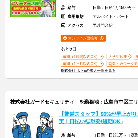
給与
日勤：日給1万1500円～
雇用形態
アルバイト・パート
アクセス
毘沙門台駅
オンライン面接可
5
あと
日
短期（1週間以内OK）
大学生歓迎
短期（1ヶ月以内OK）
副業・Ｗワーク歓
株式会社 I LIFEの求人一覧を見る
株式会社ガードセキュリティ ※勤務地：広島市中区エ
【警備スタッフ】90%が早上がり
実！日払い◎単発/短期OK♪
給与
［日勤］日給1万～［夜勤］