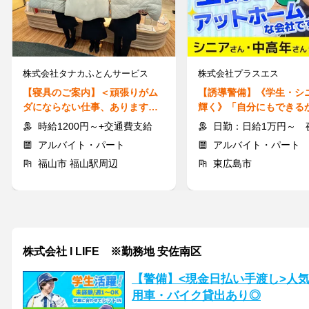
株式会社タナカふとんサービス
株式会社プラスエス
【寝具のご案内】＜頑張りがム
【誘導警備】《学生・シ
ダにならない仕事、あります＞
輝く》「自分にもできる
インセン支給あり！知識不要★
な？」の気持ちを大歓迎♪
時給1200円～+交通費支給
日勤：日給1万円～ 夜勤：日給1万2600円～ ※交通
◎
アルバイト・パート
アルバイト・パート
福山市 福山駅周辺
東広島市
株式会社 I LIFE ※勤務地 安佐南区
【警備】<現金日払い手渡し>人
用車・バイク貸出あり◎