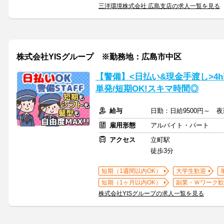
三洋環境株式会社 広島支店の求人一覧を見る
株式会社YISグループ ※勤務地：広島市中区
【警備】<日払い&現金手渡し>4h以上
単発/短期OK!スキマ時間◎
給与
日勤：日給9500円～ 夜
雇用形態
アルバイト・パート
アクセス
立町駅
徒歩3分
短期（1週間以内OK）
大学生歓迎
短期（1ヶ月以内OK）
副業・Ｗワーク歓
株式会社YISグループの求人一覧を見る