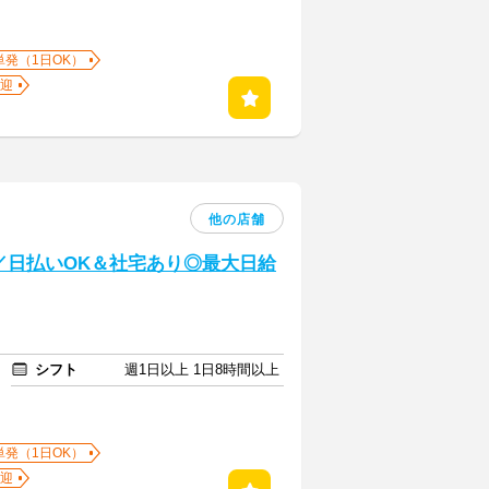
単発（1日OK）
迎
他の店舗
／日払いOK＆社宅あり◎最大日給
シフト
週1日以上 1日8時間以上
単発（1日OK）
迎