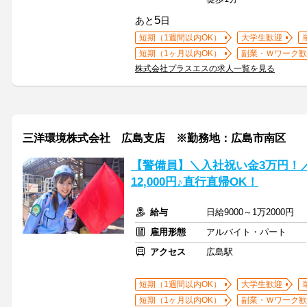
5
あと
日
短期（1週間以内OK）
大学生歓迎
短期（1ヶ月以内OK）
副業・Ｗワーク歓
株式会社プラスエスの求人一覧を見る
三洋環境株式会社 広島支店 ※勤務地：広島市南区
【警備員】＼入社祝い金3万円！
12,000円♪直行直帰OK！
給与
日給9000～1万2000円
雇用形態
アルバイト・パート
アクセス
広島駅
短期（1週間以内OK）
大学生歓迎
短期（1ヶ月以内OK）
副業・Ｗワーク歓