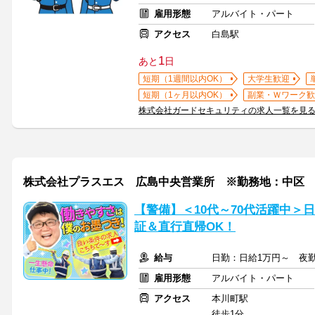
雇用形態
アルバイト・パート
アクセス
白島駅
1
あと
日
短期（1週間以内OK）
大学生歓迎
短期（1ヶ月以内OK）
副業・Ｗワーク歓
株式会社ガードセキュリティの求人一覧を見
株式会社プラスエス 広島中央営業所 ※勤務地：中区
【警備】＜10代～70代活躍中＞
証＆直行直帰OK！
給与
日勤：日給1万円～ 夜勤
雇用形態
アルバイト・パート
アクセス
本川町駅
徒歩1分