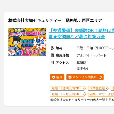
株式会社大知セキュリティー 勤務地：西区エリア
【交通警備】未経験OK！給料は
夏★空調服など暑さ対策万全
給与
日勤：日給1万1000円～
雇用形態
アルバイト・パート
アクセス
草津駅
徒歩4分
急募
オンライン面接可
短期（1週間以内OK）
大学生歓迎
短期（1ヶ月以内OK）
副業・Ｗワーク歓
株式会社大知セキュリティーの求人一覧を見