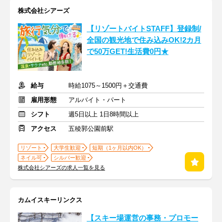
株式会社シアーズ
【リゾートバイトSTAFF】登録制/
全国の観光地で住み込みOK!2カ月
で50万GET!生活費0円★
給与
時給1075～1500円＋交通費
雇用形態
アルバイト・パート
シフト
週5日以上 1日8時間以上
アクセス
五稜郭公園前駅
リゾート
大学生歓迎
短期（1ヶ月以内OK）
ネイル可
シルバー歓迎
株式会社シアーズの求人一覧を見る
カムイスキーリンクス
【スキー場運営の事務・プロモー