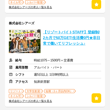
ネイル可
シルバー歓迎
株式会社シアーズの求人一覧を見る
株式会社シアーズ
【リゾートバイトSTAFF】登録制/
2カ月で50万GET!生活費0円★非日
常で働いてリフレッシュ♪
給与
時給1075～1500円＋交通費
雇用形態
アルバイト・パート
シフト
週5日以上 1日8時間以上
アクセス
知床斜里駅
リゾート
大学生歓迎
短期（1ヶ月以内OK）
ネイル可
シルバー歓迎
株式会社シアーズの求人一覧を見る