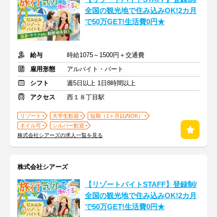
全国の観光地で住み込みOK!2カ月
で50万GET!生活費0円★
給与
時給1075～1500円＋交通費
雇用形態
アルバイト・パート
シフト
週5日以上 1日8時間以上
アクセス
西１８丁目駅
リゾート
大学生歓迎
短期（1ヶ月以内OK）
ネイル可
シルバー歓迎
株式会社シアーズの求人一覧を見る
株式会社シアーズ
【リゾートバイトSTAFF】登録制/
全国の観光地で住み込みOK!2カ月
で50万GET!生活費0円★