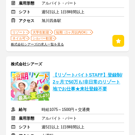
雇用形態
アルバイト・パート
シフト
週5日以上 1日8時間以上
アクセス
旭川四条駅
リゾート
大学生歓迎
短期（1ヶ月以内OK）
ネイル可
シルバー歓迎
株式会社シアーズの求人一覧を見る
株式会社シアーズ
【リゾートバイトSTAFF】登録制/
2ヶ月で50万も!非日常のリゾート
地でお仕事★来社登録不要
給与
時給1075～1500円＋交通費
雇用形態
アルバイト・パート
シフト
週5日以上 1日8時間以上