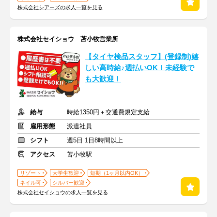
株式会社シアーズの求人一覧を見る
株式会社セイショウ 苫小牧営業所
【タイヤ検品スタッフ】(登録制)嬉
しい高時給♪週払いOK！未経験で
も大歓迎！
給与
時給1350円＋交通費規定支給
雇用形態
派遣社員
シフト
週5日 1日8時間以上
アクセス
苫小牧駅
リゾート
大学生歓迎
短期（1ヶ月以内OK）
ネイル可
シルバー歓迎
株式会社セイショウの求人一覧を見る