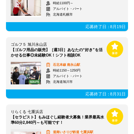
時給1100円～
アルバイト・パート
北海道札幌市
応募終了日：
8月19日
ゴルフ５ 旭川永山店
【ゴルフ用品の販売】［週3日］あなたの“好き”を活
かせる仕事◎未経験OK！シフト相談OK
石北本線
南永山駅
時給1150～1250円
アルバイト・パート
北海道旭川市
応募終了日：
8月31日
りらくる 七重浜店
【セラピスト】もみほぐし経験者大募集！業界最高水
準60分2,840円～も可能です！
道南いさりび鉄道
七重浜駅