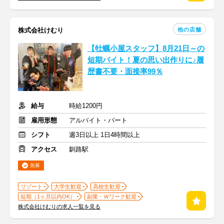
他の店舗
株式会社けむり
【牡蠣小屋スタッフ】8月21日～の
短期バイト！夏の思い出作りに♪履
歴書不要・面接率99％
給与
時給1200円
雇用形態
アルバイト・パート
シフト
週3日以上 1日4時間以上
アクセス
釧路駅
急募
リゾート
大学生歓迎
高校生歓迎
短期（1ヶ月以内OK）
副業・Ｗワーク歓迎
株式会社けむりの求人一覧を見る