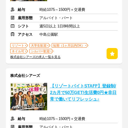
給与
時給1075～1500円＋交通費
雇用形態
アルバイト・パート
シフト
週5日以上 1日8時間以上
アクセス
中島公園駅
リゾート
大学生歓迎
短期（1ヶ月以内OK）
ネイル可
シルバー歓迎
株式会社シアーズの求人一覧を見る
株式会社シアーズ
【リゾートバイトSTAFF】登録制/
2カ月で50万GET!生活費0円★非日
常で働いてリフレッシュ♪
給与
時給1075～1500円＋交通費
雇用形態
アルバイト・パート