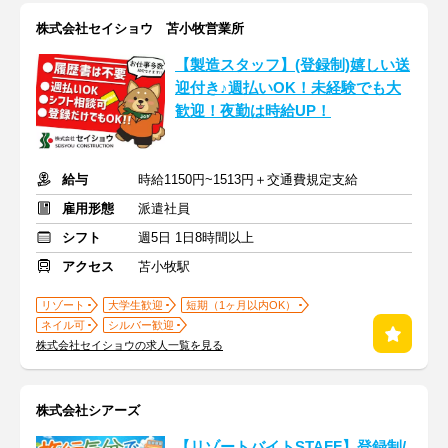
株式会社セイショウ 苫小牧営業所
【製造スタッフ】(登録制)嬉しい送
迎付き♪週払いOK！未経験でも大
歓迎！夜勤は時給UP！
給与
時給1150円~1513円＋交通費規定支給
雇用形態
派遣社員
シフト
週5日 1日8時間以上
アクセス
苫小牧駅
リゾート
大学生歓迎
短期（1ヶ月以内OK）
ネイル可
シルバー歓迎
株式会社セイショウの求人一覧を見る
株式会社シアーズ
【リゾートバイトSTAFF】登録制/