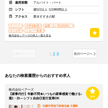
雇用形態
アルバイト・パート
シフト
週5日以上 1日8時間以上
アクセス
豊水すすきの駅
リゾート
大学生歓迎
短期（1ヶ月以内OK）
ネイル可
シルバー歓迎
株式会社シアーズの求人一覧を見る
1
2
3
前のページへ
次のページへ
あなたの検索履歴からのおすすめ求人
株式会社ベアーズ
【家事代行】年齢不問★いつもの家事感覚で働ける♪
週1・2h～シフト自由◎直行直帰OK
札幌市営地下鉄南北線
大通駅