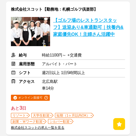
株式会社スコット【勤務地：札幌ゴルフ倶楽部】
【ゴルフ場のレストランスタッ
フ】送迎あり&車通勤可｜扶養内&
家庭優先OK！主婦さん活躍中
給与
時給1100円～ +交通費
雇用形態
アルバイト・パート
シフト
週2日以上 1日5時間以上
アクセス
北広島駅
車14分
オンライン面接可
3
あと
日
リゾート
大学生歓迎
短期（1ヶ月以内OK）
副業・Ｗワーク歓迎
シルバー歓迎
株式会社スコットの求人一覧を見る