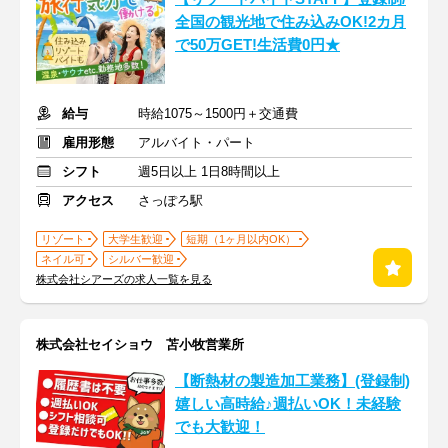
全国の観光地で住み込みOK!2カ月
で50万GET!生活費0円★
給与
時給1075～1500円＋交通費
雇用形態
アルバイト・パート
シフト
週5日以上 1日8時間以上
アクセス
さっぽろ駅
リゾート
大学生歓迎
短期（1ヶ月以内OK）
ネイル可
シルバー歓迎
株式会社シアーズの求人一覧を見る
株式会社セイショウ 苫小牧営業所
【断熱材の製造加工業務】(登録制)
嬉しい高時給♪週払いOK！未経験
でも大歓迎！