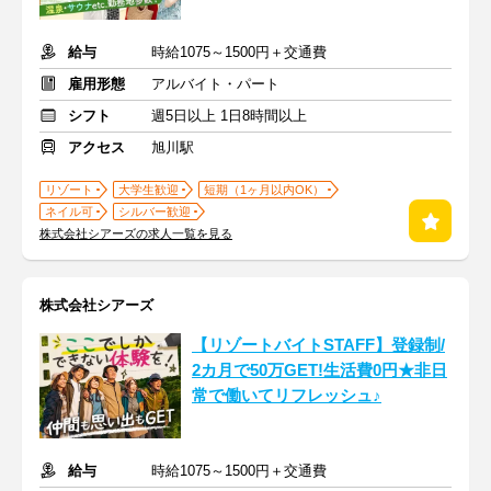
給与
時給1075～1500円＋交通費
雇用形態
アルバイト・パート
シフト
週5日以上 1日8時間以上
アクセス
旭川駅
リゾート
大学生歓迎
短期（1ヶ月以内OK）
ネイル可
シルバー歓迎
株式会社シアーズの求人一覧を見る
株式会社シアーズ
【リゾートバイトSTAFF】登録制/
2カ月で50万GET!生活費0円★非日
常で働いてリフレッシュ♪
給与
時給1075～1500円＋交通費