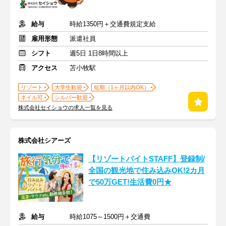
給与
時給1350円＋交通費規定支給
雇用形態
派遣社員
シフト
週5日 1日8時間以上
アクセス
苫小牧駅
リゾート
大学生歓迎
短期（1ヶ月以内OK）
ネイル可
シルバー歓迎
株式会社セイショウの求人一覧を見る
株式会社シアーズ
【リゾートバイトSTAFF】登録制/
全国の観光地で住み込みOK!2カ月
で50万GET!生活費0円★
給与
時給1075～1500円＋交通費