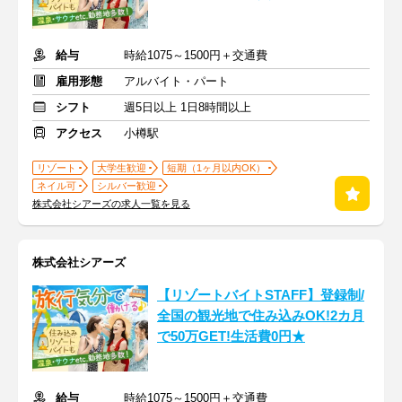
給与
時給1075～1500円＋交通費
雇用形態
アルバイト・パート
シフト
週5日以上 1日8時間以上
アクセス
小樽駅
リゾート
大学生歓迎
短期（1ヶ月以内OK）
ネイル可
シルバー歓迎
株式会社シアーズの求人一覧を見る
株式会社シアーズ
【リゾートバイトSTAFF】登録制/
全国の観光地で住み込みOK!2カ月
で50万GET!生活費0円★
給与
時給1075～1500円＋交通費