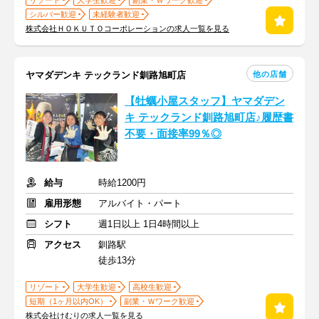
リゾート
大学生歓迎
副業・Ｗワーク歓迎
シルバー歓迎
未経験者歓迎
株式会社ＨＯＫＵＴＯコーポレーションの求人一覧を見る
他の店舗
ヤマダデンキ テックランド釧路旭町店
【牡蠣小屋スタッフ】ヤマダデン
キ テックランド釧路旭町店♪履歴書
不要・面接率99％◎
給与
時給1200円
雇用形態
アルバイト・パート
シフト
週1日以上 1日4時間以上
アクセス
釧路駅
徒歩13分
リゾート
大学生歓迎
高校生歓迎
短期（1ヶ月以内OK）
副業・Ｗワーク歓迎
株式会社けむりの求人一覧を見る