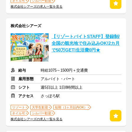
ネイル可
シルバー歓迎
株式会社シアーズの求人一覧を見る
株式会社シアーズ
【リゾートバイトSTAFF】登録制/
全国の観光地で住み込みOK!2カ月
で50万GET!生活費0円★
給与
時給1075～1500円＋交通費
雇用形態
アルバイト・パート
シフト
週5日以上 1日8時間以上
アクセス
さっぽろ駅
リゾート
大学生歓迎
短期（1ヶ月以内OK）
ネイル可
シルバー歓迎
株式会社シアーズの求人一覧を見る