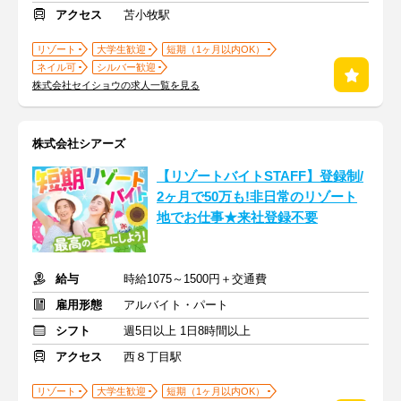
アクセス
苫小牧駅
リゾート
大学生歓迎
短期（1ヶ月以内OK）
ネイル可
シルバー歓迎
株式会社セイショウの求人一覧を見る
株式会社シアーズ
【リゾートバイトSTAFF】登録制/
2ヶ月で50万も!非日常のリゾート
地でお仕事★来社登録不要
給与
時給1075～1500円＋交通費
雇用形態
アルバイト・パート
シフト
週5日以上 1日8時間以上
アクセス
西８丁目駅
リゾート
大学生歓迎
短期（1ヶ月以内OK）