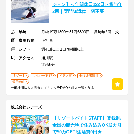
ション】＜年間休日122日＞賞与年
2回｜専門知識は一切不要
給与
月給19万1800〜31万6300円＋賞与年2回＋交通費
雇用形態
正社員
シフト
週4日以上 1日7時間以上
アクセス
旭川駅
徒歩6分
リゾート
シルバー歓迎
ピアス可
未経験者歓迎
髪色自由
一般社団法人大雪カムイミンタラDMOの求人一覧を見る
株式会社シアーズ
【リゾートバイトSTAFF】登録制/
全国の観光地で住み込みOK!2カ月
で50万GET!生活費0円★