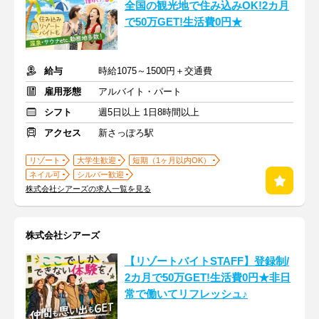
全国の観光地で住み込みOK!2カ月
で50万GET!生活費0円★
給与
時給1075～1500円＋交通費
雇用形態
アルバイト・パート
シフト
週5日以上 1日8時間以上
アクセス
新さっぽろ駅
リゾート
大学生歓迎
短期（1ヶ月以内OK）
ネイル可
シルバー歓迎
株式会社シアーズの求人一覧を見る
株式会社シアーズ
【リゾートバイトSTAFF】登録制/
2カ月で50万GET!生活費0円★非日
常で働いてリフレッシュ♪