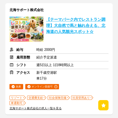
北海サポート株式会社
【テーマパーク内でレストラン調
理】大自然で馬と触れ合える、北
海道の人気観光スポット☆
給与
時給 2000円
雇用形態
紹介予定派遣
シフト
週5日以上 1日8時間以上
アクセス
新千歳空港駅
車17分
急募
オンライン面接可
リゾート
交通費支給
社会保険完備
社員登用あり
車通勤可
北海サポート株式会社の求人一覧を見る