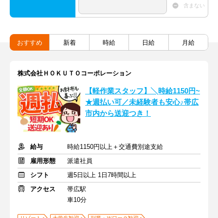
含まない
おすすめ
新着
時給
日給
月給
株式会社ＨＯＫＵＴＯコーポレーション
【軽作業スタッフ】╲時給1150円~
★週払い可／未経験者も安心♪帯広
市内から送迎つき！
給与
時給1150円以上＋交通費別途支給
雇用形態
派遣社員
シフト
週5日以上 1日7時間以上
アクセス
帯広駅
車10分