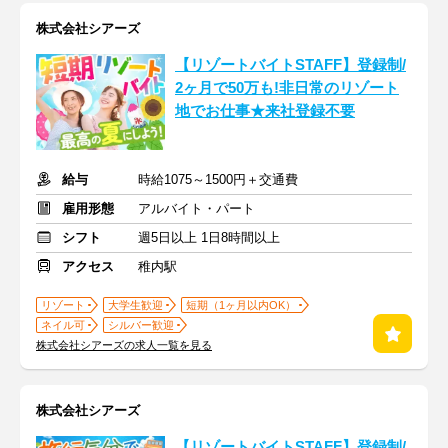
株式会社シアーズ
【リゾートバイトSTAFF】登録制/
2ヶ月で50万も!非日常のリゾート
地でお仕事★来社登録不要
給与
時給1075～1500円＋交通費
雇用形態
アルバイト・パート
シフト
週5日以上 1日8時間以上
アクセス
稚内駅
リゾート
大学生歓迎
短期（1ヶ月以内OK）
ネイル可
シルバー歓迎
株式会社シアーズの求人一覧を見る
株式会社シアーズ
【リゾートバイトSTAFF】登録制/