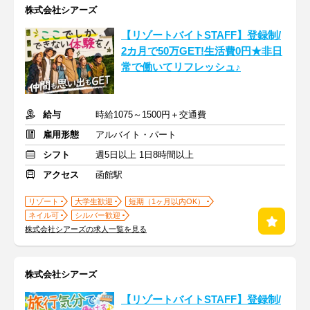
株式会社シアーズ
【リゾートバイトSTAFF】登録制/
2カ月で50万GET!生活費0円★非日
常で働いてリフレッシュ♪
給与
時給1075～1500円＋交通費
雇用形態
アルバイト・パート
シフト
週5日以上 1日8時間以上
アクセス
函館駅
リゾート
大学生歓迎
短期（1ヶ月以内OK）
ネイル可
シルバー歓迎
株式会社シアーズの求人一覧を見る
株式会社シアーズ
【リゾートバイトSTAFF】登録制/