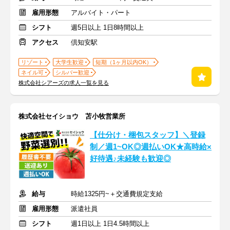
雇用形態
アルバイト・パート
シフト
週5日以上 1日8時間以上
アクセス
倶知安駅
リゾート
大学生歓迎
短期（1ヶ月以内OK）
ネイル可
シルバー歓迎
株式会社シアーズの求人一覧を見る
株式会社セイショウ 苫小牧営業所
【仕分け・梱包スタッフ】＼登録
制／週1~OK◎週払いOK★高時給×
好待遇♪未経験も歓迎◎
給与
時給1325円~＋交通費規定支給
雇用形態
派遣社員
シフト
週1日以上 1日4.5時間以上