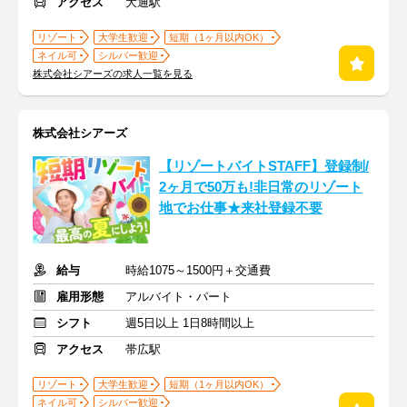
アクセス
大通駅
リゾート
大学生歓迎
短期（1ヶ月以内OK）
ネイル可
シルバー歓迎
株式会社シアーズの求人一覧を見る
株式会社シアーズ
【リゾートバイトSTAFF】登録制/
2ヶ月で50万も!非日常のリゾート
地でお仕事★来社登録不要
給与
時給1075～1500円＋交通費
雇用形態
アルバイト・パート
シフト
週5日以上 1日8時間以上
アクセス
帯広駅
リゾート
大学生歓迎
短期（1ヶ月以内OK）
ネイル可
シルバー歓迎