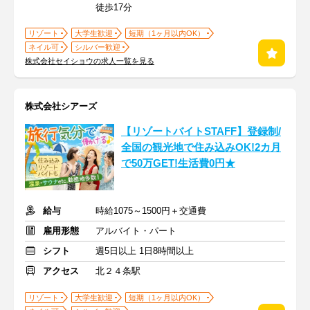
徒歩17分
リゾート
大学生歓迎
短期（1ヶ月以内OK）
ネイル可
シルバー歓迎
株式会社セイショウの求人一覧を見る
株式会社シアーズ
【リゾートバイトSTAFF】登録制/
全国の観光地で住み込みOK!2カ月
で50万GET!生活費0円★
給与
時給1075～1500円＋交通費
雇用形態
アルバイト・パート
シフト
週5日以上 1日8時間以上
アクセス
北２４条駅
リゾート
大学生歓迎
短期（1ヶ月以内OK）