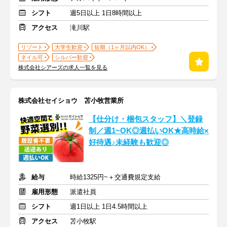
シフト
週5日以上 1日8時間以上
アクセス
滝川駅
リゾート
大学生歓迎
短期（1ヶ月以内OK）
ネイル可
シルバー歓迎
株式会社シアーズの求人一覧を見る
株式会社セイショウ 苫小牧営業所
【仕分け・梱包スタッフ】＼登録
制／週1~OK◎週払いOK★高時給×
好待遇♪未経験も歓迎◎
給与
時給1325円~＋交通費規定支給
雇用形態
派遣社員
シフト
週1日以上 1日4.5時間以上
アクセス
苫小牧駅